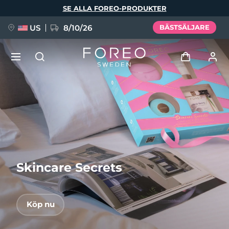
Hoppa
SE ALLA FOREO-PRODUKTER
till
huvudinnehåll
US
8/10/26
BÄSTSÄLJARE
NYHET
Logga in
Språk
BREAKING NEWS
Användarprofil
English
Deutsch
Español
Mina enheter
FAQ™ Pure Beauty-Tech Elixir
Français
Italiano
Português
Skincare Secrets
Mina beställningar
Polski
Svenska
Русский
Türkçe
简体中文
繁體中文
Mina adresser
Köp nu
issa™ Teeth Whitening Set
Mina prenumerationer