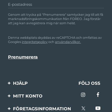
E-postadress
Genom att trycka på "Prenumerera" samtycker jag till att få
marknadsföringskommunikation från FOREO. Jag förstår
att jag kan avregistrera mig när som helst.
Denna webbplats skyddas av reCAPTCHA och omfattas av
Googles
integritetspolicy
och
användarvillkor.
HJÄLP
FÖLJ OSS
Kontakta oss
MITT KONTO
Beställningar & leverans
Produktregistrering
FÖRETAGSINFORMATION