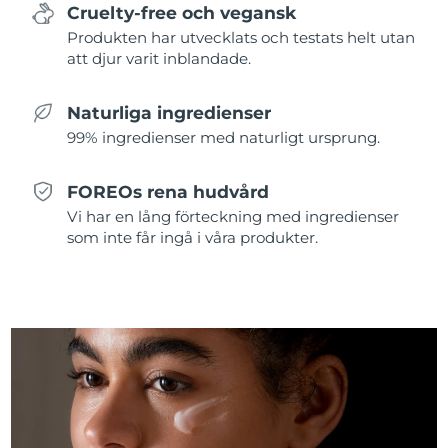
Cruelty-free och vegansk
Produkten har utvecklats och testats helt utan
Slovakien
Förväntad leverans
8/8/26
att djur varit inblandade.
Slovenien
Förväntad leverans
8/8/26
Naturliga ingredienser
Sydafrika
Förväntad leverans
8/16/26
99% ingredienser med naturligt ursprung.
Sydkorea
Förväntad leverans
8/10/26
FOREOs rena hudvård
Vi har en lång förteckning med ingredienser
Spanien
Förväntad leverans
8/8/26
som inte får ingå i våra produkter.
Sverige
Förväntad leverans
8/8/26
Schweiz
Förväntad leverans
8/8/26
Taiwan
Förväntad leverans
8/13/26
Thailand
Förväntad leverans
8/12/26