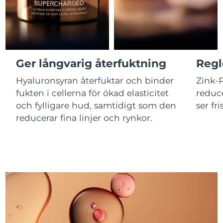
Macao SAR
Förväntad leverans
8/10/26
Malaysia
Förväntad leverans
8/11/26
Ger långvarig återfuktning
Regl
Malta
Förväntad leverans
8/8/26
Hyaluronsyran återfuktar och binder
Zink-
fukten i cellerna för ökad elasticitet
reduce
Mexiko
Förväntad leverans
8/12/26
och fylligare hud, samtidigt som den
ser fr
Monaco
Förväntad leverans
8/9/26
reducerar fina linjer och rynkor.
Nederländerna
Förväntad leverans
8/8/26
Nya Zeeland
Förväntad leverans
8/8/26
Norge
Förväntad leverans
8/8/26
Oman
Förväntad leverans
8/11/26