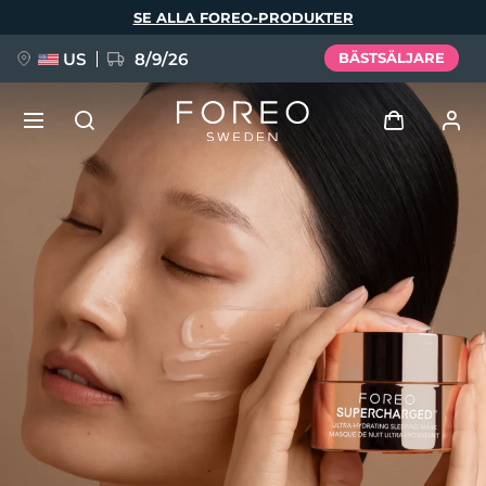
Hoppa
SE ALLA FOREO-PRODUKTER
till
huvudinnehåll
US
8/9/26
BÄSTSÄLJARE
NYHET
Logga in
Språk
BREAKING NEWS
Användarprofil
English
Deutsch
Español
Mina enheter
FAQ™ Pure Beauty-Tech Elixir
Français
Italiano
Português
Mina beställningar
Polski
Svenska
Русский
Türkçe
简体中文
繁體中文
Mina adresser
issa™ Teeth Whitening Set
Mina prenumerationer