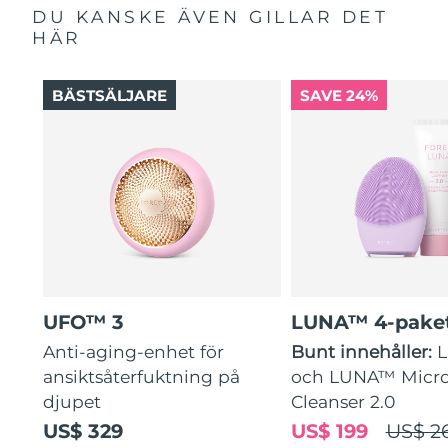
DU KANSKE ÄVEN GILLAR DET
HÄR
BÄSTSÄLJARE
SAVE 24%
UFO™ 3
LUNA™ 4-pake
Anti-aging-enhet för
Bunt innehåller:
ansiktsåterfuktning på
och LUNA™ Micr
djupet
Cleanser 2.0
US$ 329
US$ 199
US$ 2