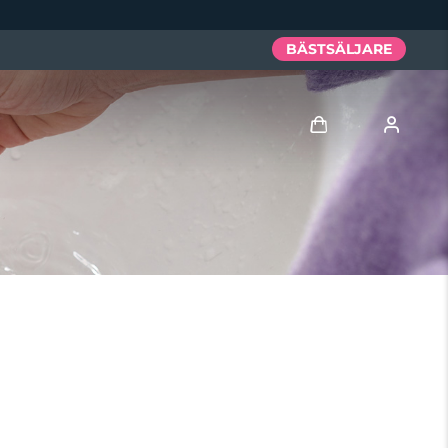
BÄSTSÄLJARE
Logga in
Användarprofil
Mina enheter
Mina beställningar
Mina adresser
Mina prenumerationer