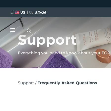
Hoppa
till
US
8/9/26
huvudinnehåll
Support
Everything you need to know about your FOR
NYHET
Länkstig
BREAKING NEWS
Support
Frequently Asked Questions
FAQ™ Pure Beauty-Tech Elixir