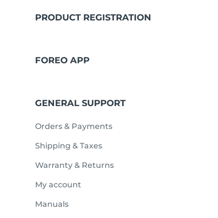
PRODUCT REGISTRATION
issa™ Teeth Whitening Set
FOREO APP
FAQ™ Dual LED Panel
GENERAL SUPPORT
POPULÄR
Orders & Payments
Shipping & Taxes
Warranty & Returns
Specialerbjudanden
Bästsäljare
My account
Manuals