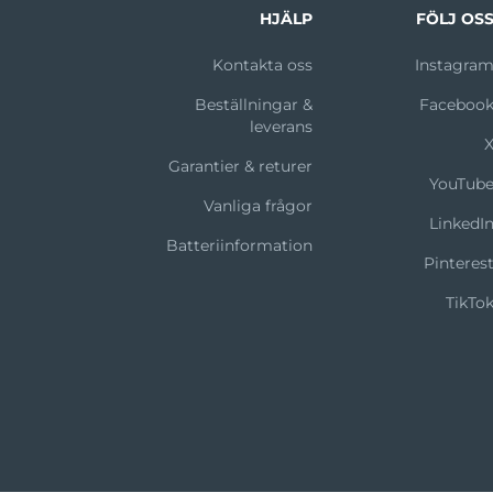
HJÄLP
FÖLJ OS
Kontakta oss
Instagra
Beställningar &
Faceboo
leverans
Garantier & returer
YouTub
Vanliga frågor
LinkedI
Batteriinformation
Pinteres
TikTo