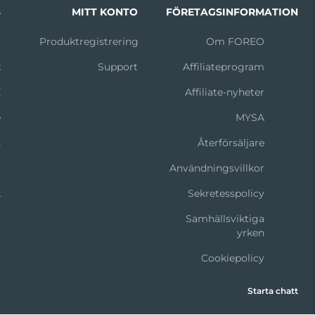
S
MITT KONTO
FÖRETAGSINFORMATION
m
Produktregistrering
Om FOREO
k
Support
Affiliateprogram
X
Affiliate-nyheter
e
MYSA
n
Återförsäljare
t
Användningsvillkor
k
Sekretesspolicy
Samhällsviktiga
yrken
Cookiepolicy
Starta chatt