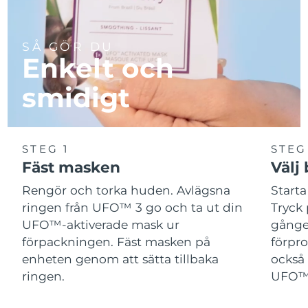
SÅ GÖR DU
Enkelt och
smidigt
STEG 1
STEG
Fäst masken
Välj
Rengör och torka huden. Avlägsna
Start
ringen från UFO™ 3 go och ta ut din
Tryck 
UFO™-aktiverade mask ur
gånger
förpackningen. Fäst masken på
förpr
enheten genom att sätta tillbaka
också 
ringen.
UFO™-