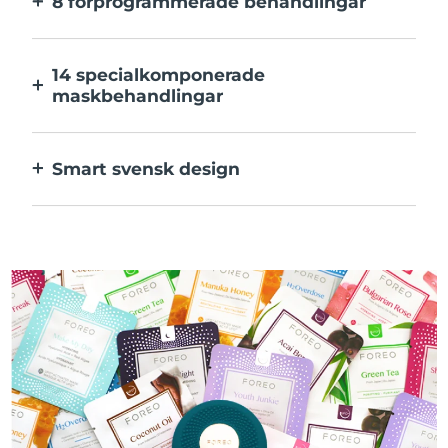
8 förprogrammerade behandlingar
Med ett enkelt knapptryck. Inställningarna
kan justeras i appen.
14 specialkomponerade
maskbehandlingar
Den perfekta kombinationen av teknologier
för ingredienserna i din mask.
Smart svensk design
100% vattentät och ultrahygienisk. Upp till
40 minuters användning per USB-
laddning.