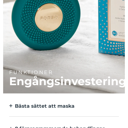
FUNKTIONER
Engångsinvestering
Bästa sättet att maska
Effektivare än en sheetmask. Och 10x
snabbare.