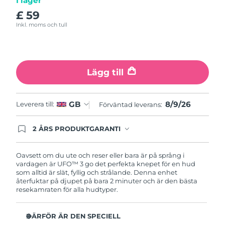
I lager
Turkiet
Förväntad leverans
8/10/26
£ 59
Inkl. moms och tull
Förenade
Förväntad leverans
8/10/26
Arabemiraten
Storbritannien
Förväntad leverans
8/9/26
Lägg till
USA
Förväntad leverans
8/10/26
8/9/26
GB
Leverera till:
Förväntad leverans:
Uzbekistan
Förväntad leverans
8/14/26
2 ÅRS PRODUKTGARANTI
Vietnam
Förväntad leverans
8/15/26
Produkten levereras med FOREOs heltäckande
garanti. Det betyder att vi byter ut produkten
utan extra kostnad om du får problem med den
Oavsett om du ute och reser eller bara är på språng i
inom två år efter inköpsdatum.
vardagen är UFO™ 3 go det perfekta knepet för en hud
som alltid är slät, fyllig och strålande. Denna enhet
återfuktar på djupet på bara 2 minuter och är den bästa
resekamraten för alla hudtyper.
DÄRFÖR ÄR DEN SPECIELL