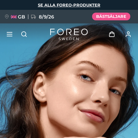
Hoppa
SE ALLA FOREO-PRODUKTER
till
huvudinnehåll
GB
8/9/26
BÄSTSÄLJARE
NYHET
Logga in
Språk
BREAKING NEWS
Användarprofil
English
Deutsch
Español
Mina enheter
FAQ™ Pure Beauty-Tech Elixir
Français
Italiano
Português
Mina beställningar
Polski
Svenska
Русский
Türkçe
简体中文
繁體中文
Mina adresser
issa™ Teeth Whitening Set
Mina prenumerationer