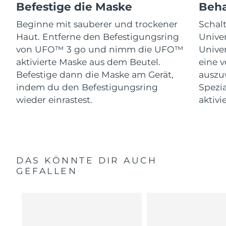
Befestige die Maske
Beha
Beginne mit sauberer und trockener
Schal
Haut. Entferne den Befestigungsring
Univer
von UFO™ 3 go und nimm die UFO™
Univer
aktivierte Maske aus dem Beutel.
eine 
Befestige dann die Maske am Gerät,
auszu
indem du den Befestigungsring
Spezi
wieder einrastest.
aktivi
DAS KÖNNTE DIR AUCH
GEFALLEN