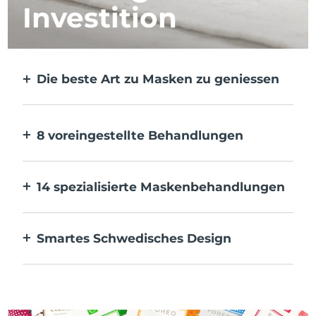
Investition
Die beste Art zu Masken zu geniessen
Effektiver als eine Tuchmaske. Und 10x
schneller.
8 voreingestellte Behandlungen
Auf Knopfdruck. Pass sie über die App an
deine Vorlieben an.
14 spezialisierte Maskenbehandlungen
Die perfekte Kombination von
Technologien zur Ergänzung der
Smartes Schwedisches Design
Inhaltsstoffe deiner Maske.
100 % wasserdicht und ultrahygienisch. Bis
zu 40 Minuten Nutzung pro USB-
Aufladung.