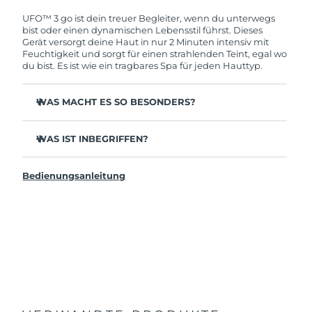
deine FOREO-Garantie. Das bedeutet: Falls du
innerhalb eines Jahres ab Kaufdatum Anlass zur
UFO™ 3 go ist dein treuer Begleiter, wenn du unterwegs
Beanstandung deines FOREO-Produktes haben
bist oder einen dynamischen Lebensstil führst. Dieses
solltest, bekommst du dieses Produkt von
Gerät versorgt deine Haut in nur 2 Minuten intensiv mit
FOREO gratis ersetzt.
Feuchtigkeit und sorgt für einen strahlenden Teint, egal wo
du bist. Es ist wie ein tragbares Spa für jeden Hauttyp.
WAS MACHT ES SO BESONDERS?
Kompaktes und leichtes Design - einfach zu
transportieren, für strahlende Haut unterwegs.
WAS IST INBEGRIFFEN?
Effektiver und 10x schneller als herkömmliche
UFO™ 3 go
Gesichtsmasken.
Bedienungsanleitung
USB-Ladekabel
Spendet sofortige und anhaltende Feuchtigkeit.
Allgemeines Handbuch
Bietet eine verjüngende Maskenbehandlung, Wärme,
LED-Therapie und Massage.
2 Jahre Garantie (Spanien, Portugal, Schweden: 3 Jahre
Garantie)
Unterstützt die tiefgehende Aufnahme aktiver
Inhaltsstoffe, wo sie ihre beste Wirkung entfalten.
Nutze es mit den UFO™ aktivierten Masken oder
FOREO Tuchmasken, um Behandlungen per App zu
genießen.