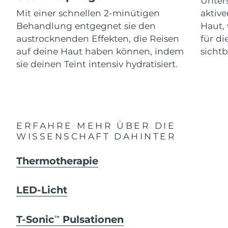
Unters
Advanced pore care essentials
For healthy hair
18% PAP
Mit einer schnellen 2-minütigen
aktive
Kosmetik
Männer
Isle of Man
Erwartete Lieferung
8/10/26
Behandlung entgegnet sie den
Haut, 
austrocknenden Effekten, die Reisen
für d
Israel
Erwartete Lieferung
8/12/26
auf deine Haut haben können, indem
sichtb
sie deinen Teint intensiv hydratisiert.
Italien
Erwartete Lieferung
8/8/26
Kaufe alles
Japan
Erwartete Lieferung
8/11/26
Jersey
Erwartete Lieferung
8/13/26
FOREO APP
ERFAHRE MEHR ÜBER DIE
WISSENSCHAFT DAHINTER
Kasachstan
Erwartete Lieferung
8/10/26
ÜBER
Thermotherapie
Kuwait
Erwartete Lieferung
8/8/26
Lettland
Erwartete Lieferung
8/8/26
LED-Licht
Libanon
Erwartete Lieferung
8/9/26
T-Sonic
Pulsationen
TM