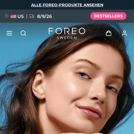
Direkt
ALLE FOREO-PRODUKTE ANSEHEN
zum
Inhalt
US
8/9/26
BESTSELLERS
NEU
Anmelden
Sprache
BREAKING NEWS
Benutzerkonto
English
Deutsch
Español
Meine Geräte
FAQ™ Pure Beauty-Tech Elixir
Français
Italiano
Português
Meine Bestellungen
Polski
Svenska
Русский
Türkçe
简体中文
繁體中文
Meine Adressen
issa™ Teeth Whitening Set
Meine Abonnements