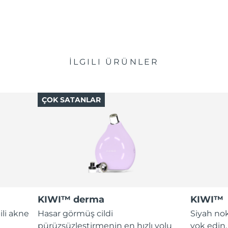
İLGILI ÜRÜNLER
ÇOK SATANLAR
KIWI™ derma
KIWI™
ili akne
Hasar görmüş cildi
Siyah nok
pürüzsüzleştirmenin en hızlı yolu
yok edin.