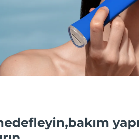
hedefleyin,bakım yap
ırın