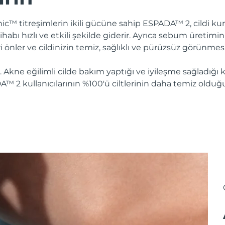
onic™ titreşimlerin ikili gücüne sahip ESPADA™ 2, cildi
ltihabı hızlı ve etkili şekilde giderir. Ayrıca sebum üretim
ri önler ve cildinizin temiz, sağlıklı ve pürüzsüz görünmesi
. Akne eğilimli cilde bakım yaptığı ve iyileşme sağladığı k
A™ 2 kullanıcılarının %100'ü ciltlerinin daha temiz olduğu