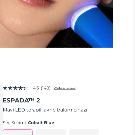
4.3
(148)
Write a review
4.3
out
ESPADA™ 2
of
5
stars,
Mavi LED terapili akne bakım cihazı
average
rating
Seç Seçimi:
Cobalt Blue
value.
Read
148