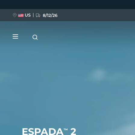
Ana
içeriğe
atla
US
8/12/26
YENİ
BREAKING NEWS
FAQ™ Pure Beauty-Tech Elixir
ESPADA
2
™