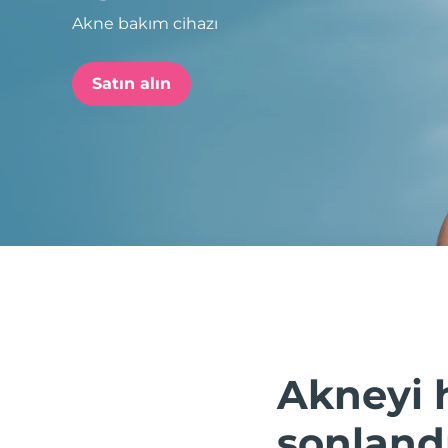
Akne bakım cihazı
issa™ Teeth Whitening Set
Satın alın
FAQ™ Dual LED Panel
POPÜLER
Özel teklifler
Çok satanlar
Akneyi 
sonland