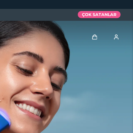
ÇOK SATANLAR
Giriş
Kullanici profi̇li̇
Cihazlarım
Siparişlerim
Adresim
Aboneliklerim