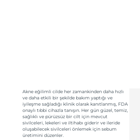
KIWI™ cilt bakımı
All acne treatment devices
All revitalizing eye massagers
Serum
issa™ Teeth Whitening Gel
Advanced pore care essentials
For healthy hair
18% PAP
Kozmetik ürünleri
Erkekler
Tüm Ürünler
FOREO APP
Akne eğilimli cilde her zamankinden daha hızlı
ve daha etkili bir şekilde bakım yaptığı ve
HAKKINDA
iyileşme sağladığı klinik olarak kanıtlanmış, FDA
onaylı tıbbi cihazla tanışın. Her gün güzel, temiz,
sağlıklı ve pürüzsüz bir cilt için mevcut
sivilceleri, lekeleri ve iltihabı giderir ve ileride
oluşabilecek sivilceleri önlemek için sebum
üretimini düzenler.