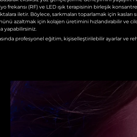
dyo frekansı (RF) ve LED ışık terapisinin birleşik konsant
ara iletir. Böylece, sarkmaları toparlamak için kasları sıkı
münü azaltmak için kolajen üretimini hızlandırabilir ve cildi
a yapabilirsiniz.
da profesyonel eğitim, kişiselleştirilebilir ayarlar ve reh