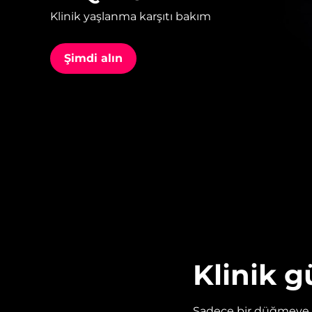
Klinik yaşlanma karşıtı bakım
issa™ Teeth Whitening Set
Şimdi alın
FAQ™ Dual LED Panel
POPÜLER
Özel teklifler
Çok satanlar
Klinik g
Sadece bir düğmeye b