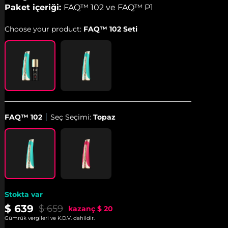
Paket içeriği:
FAQ™ 102 ve FAQ™ P1
Choose your product:
FAQ™ 102 Seti
FAQ™ 102
Seç Seçimi:
Topaz
Stokta var
$ 639
$ 659
kazanç
$ 20
Gümrük vergileri ve K.D.V. dahildir.