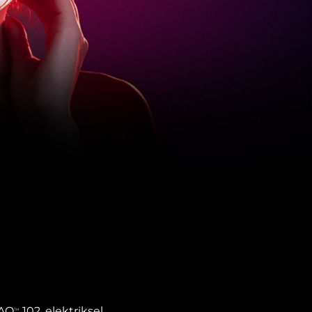
FAQ
102, elektriksel
TM