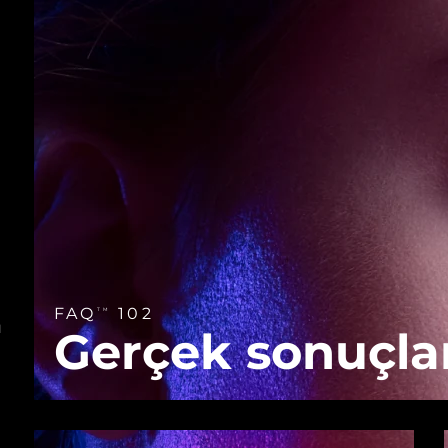
FAQ
102
TM
ü
Gerçek sonuçla