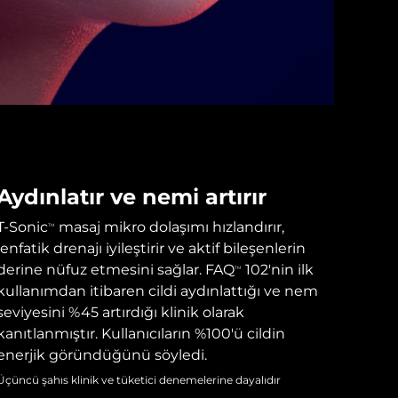
Aydınlatır ve nemi artırır
T-Sonic
masaj mikro dolaşımı hızlandırır,
TM
lenfatik drenajı iyileştirir ve aktif bileşenlerin
derine nüfuz etmesini sağlar. FAQ
102'nin ilk
TM
kullanımdan itibaren cildi aydınlattığı ve nem
seviyesini %45 artırdığı klinik olarak
kanıtlanmıştır. Kullanıcıların %100'ü cildin
enerjik göründüğünü söyledi.
Üçüncü şahıs klinik ve tüketici denemelerine dayalıdır