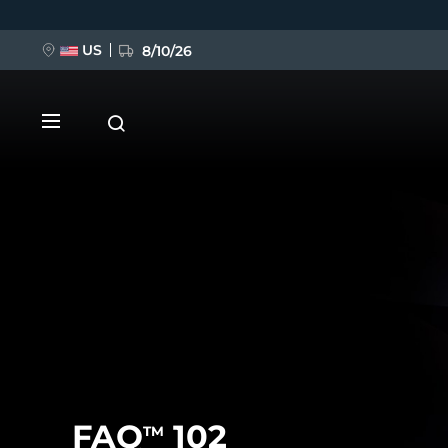
Ana
içeriğe
atla
US
8/10/26
YENİ
BREAKING NEWS
FAQ™ Pure Beauty-Tech Elixir
FAQ
102
TM