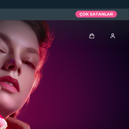
ÇOK SATANLAR
Giriş
Kullanici profi̇li̇
Cihazlarım
Siparişlerim
Adresim
Aboneliklerim