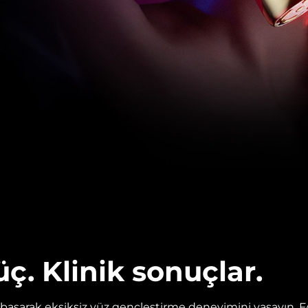
üç. Klinik sonuçlar.
asarak eksiksiz yüz gençleştirme deneyimini yaşayın. 