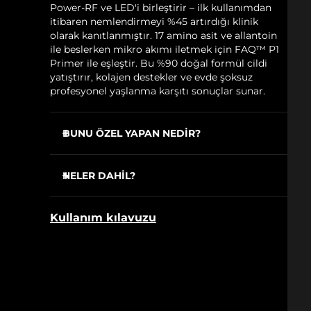
Power-RF ve LED'i birleştirir – ilk kullanımdan
itibaren nemlendirmeyi %45 artırdığı klinik
olarak kanıtlanmıştır. 17 amino asit ve allantoin
ile beslerken mikro akımı iletmek için FAQ™ P1
Primer ile eşleştir. Bu %90 doğal formül cildi
yatıştırır, kolajen destekler ve evde şoksuz
profesyonel yaşlanma karşıtı sonuçlar sunar.
BUNU ÖZEL YAPAN NEDİR?
EMS-Pro sarkık cildi tonlamak, sıkılaştırmak
ve kaldırmak için standart mikro akımdan
NELER DAHİL?
daha derine ulaşır.
FAQ
102
™
Power-RF ısıtılmış dalgalarla kolajen, elastin
Kullanım kılavuzu
ve yeni hücreleri uyarırken yağı şekillendirir.
FAQ
P1
™
Anti-Shock System™, tamamen şoksuz
USB şarj kablosu
bakımlar için elektrik akımını cildinize
Cihaz standı
otomatik olarak ayarlar.
Seyahat çantası
Kırmızı ışıklı tam spektrum LED, ilk
Temizleme bezi
kullanımdan itibaren kırışıklıkları düzeltmek