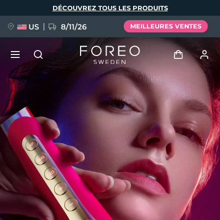
Aller
DÉCOUVREZ TOUS LES PRODUITS
au
contenu
principal
US
8/11/26
MEILLEURES VENTES
NOUVEAU
Se connecter
Langue
BREAKING NEWS
Profil de l'utilisateur
English
Deutsch
Español
Mes appareils
FAQ™ Pure Beauty-Tech Elixir
Français
Italiano
Português
Mes commandes
Polski
Svenska
Русский
Türkçe
简体中文
繁體中文
Mes adresses
issa™ Teeth Whitening Set
Mes abonnements