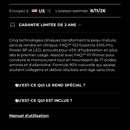
Singapour
Livraison estimée
8/12/26
8/11/26
US
Envoyez à :
Livraison estimée:
Slovaquie
Livraison estimée
8/10/26
GARANTIE LIMITÉE DE 2 ANS
En commandant aujourd'hui, vous êtes
Slovénie
Livraison estimée
8/10/26
automatiquement couverts par la garantie
FOREO. Cela signifie que si vous rencontrez des
Cinq technologies cliniques transforment la peau mature,
problèmes avec votre appareil pendant les 2 ans
Afrique du Sud
sans se rendre en clinique. FAQ™ 102 fusionne EMS-Pro,
Livraison estimée
8/18/26
de garantie limitée, FOREO vous remplace ce
Power-RF et LED, prouvés pour 45% d'hydratation en plus
dernier gratuitement.
dès le premier usage. Associé avec FAQ™ P1 Primer pour
Corée du Sud
Livraison estimée
8/12/26
conduire le microcourant tout en nourrissant de 17 acides
aminés et d'allantoïne. Formule 90% naturelle qui apaise,
soutient collagène et délivre résultats anti-âge sans choc.
Espagne
Livraison estimée
8/10/26
QU'EST-CE QUI LE REND SPÉCIAL ?
Suède
Livraison estimée
8/10/26
EMS-Pro atteint les muscles plus profondément que le
Suisse
microcourant pour tonifier, raffermir, lifter.
Livraison estimée
8/10/26
QU'EST-CE QUI EST INCLUS ?
Power-RF, aux ondes chauffantes, stimule collagène,
FAQ
102
™
élastine et nouvelles cellules, et sculpte.
Taïwan
Livraison estimée
8/15/26
Manuel d'utilisation
FAQ
P1
™
Anti-Shock System™ ajuste automatiquement le
courant à la peau pour des soins totalement sans chocs.
Câble de charge USB
Thaïlande
Livraison estimée
8/14/26