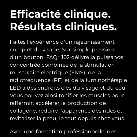
ROUTINE DE BEAUTÉ SUÉDOISE
Autriche
Livraison estimée
8/10/26
Efficacité clinique.
Résultats cliniques.
Bahreïn
Livraison estimée
8/11/26
Nettoyage du visage
Lifting
Belgique
Livraison estimée
8/10/26
Faites l'expérience d'un rajeunissement
LUNA™ 4 coffret
BEAR™ 2 coffret
complet du visage. Sur simple pression
Bermudes
Livraison estimée
8/16/26
Anti-aging massage
Microcurrent toning
d'un bouton. FAQ
102 délivre la puissance
TM
concentrée combinée de la stimulation
Bosnie-Herzégovine
Livraison estimée
8/13/26
musculaire électrique (EMS), de la
Hydratation
Soin bucco-dentaire
LUNA™ 4 Plus
BEAR™ 2 go
radiofréquence (RF) et de la luminothérapie
Brunei
Livraison estimée
8/15/26
UFO™ 3 coffret
issa™ 4
Massage, LED heating
Microcurrent toning on-the-go
LED à des endroits clés du visage et du cou.
FAQ™ TRAITEMENT ANTI-ÂGE
Deep facial hydration
Hybrid silicone sonic toothbrush
Vous pouvez ainsi tonifier les muscles pour
Bulgarie
Livraison estimée
8/10/26
raffermir, accélérer la production de
NEW
LUNA™ 4 Men
BEAR™ 2 eyes & lips
Canada
collagène, réduire l'apparence des rides et
Livraison estimée
8/14/26
UFO™ 3 LED
issa™ 4 plus
For men, anti-aging massage
Microcurrent line smoothing device
revitaliser la peau, le tout depuis chez vous.
Near-infrared and red light therapy
Smart hybrid silicone sonic toothbrush
Chili
Livraison estimée
8/14/26
device
Anti-âge
Traitements LED
Avec une formation professionnelle, des