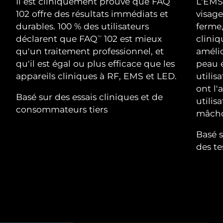
Advanced pore care essentials
Il est cliniquement prouvé que FAQ
L'EMS 
For healthy hair
18% PAP
Israël
Livraison estimée
8/14/26
102 offre des résultats immédiats et
visag
Cosmétiques
Hommes
durables. 100 % des utilisateurs
ferme, 
Italie
Livraison estimée
8/10/26
déclarent que FAQ
102 est mieux
clini
TM
qu'un traitement professionnel, et
amélio
Japon
Livraison estimée
8/13/26
qu'il est égal ou plus efficace que les
peau 
appareils cliniques à RF, EMS et LED.
utilis
Acheter tout
Jersey
Livraison estimée
8/15/26
ont l'
Basé sur des essais cliniques et de
utilis
Kazakhstan
Livraison estimée
8/12/26
consommateurs tiers
mâchoi
FOREO APP
Koweït
Livraison estimée
8/10/26
Basé s
À PROPROS
des t
Lettonie
Livraison estimée
8/10/26
Liban
Livraison estimée
8/11/26
Lituanie
Livraison estimée
8/10/26
Luxembourg
Livraison estimée
8/10/26