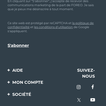
En cliquant sur "S'abonner", j'accepte de recevoir des
communications marketing de la part de FOREO. Je sais
que je peux me désinscrire à tout moment.
Ce site web est protégé par reCAPTCHA et
la politique de
confidentialité
et
les conditions d'utilisation
de Google
s'appliquent.
AIDE
SUIVEZ-
NOUS
Contactez-nous
MON COMPTE
Commandes et
Enregistrement produit
livraisons
SOCIÉTÉ
Aide
Garantie et retours
A propos de FOREO