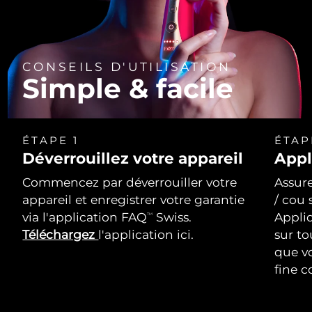
CONSEILS D'UTILISATION
Simple & facile
ÉTAPE 1
ÉTAP
Déverrouillez votre appareil
Appl
Commencez par déverrouiller votre
Assure
appareil et enregistrer votre garantie
/ cou 
via l'application FAQ
Swiss.
Appli
TM
Téléchargez
l'application ici.
sur to
que vo
fine c