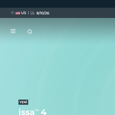
Ana
içeriğe
atla
US
8/10/26
YENİ
BREAKING NEWS
FAQ™ Pure Beauty-Tech Elixir
YENİ
issa
4
™