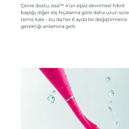
KIWI™ cilt bakımı
All acne treatment devices
All revitalizing eye massagers
Serum
Çevre dostu, issa™ 4'ün eşsiz devrimsel hibrit
issa™ Teeth Whitening Gel
Advanced pore care essentials
For healthy hair
başlığı, diğer diş fırçalarına göre daha uzun süre
18% PAP
temiz kalır - bu da her 6 ayda bir değiştirmeniz
Kozmetik ürünleri
Erkekler
gerektiği anlamına gelir.
Tüm Ürünler
FOREO APP
HAKKINDA