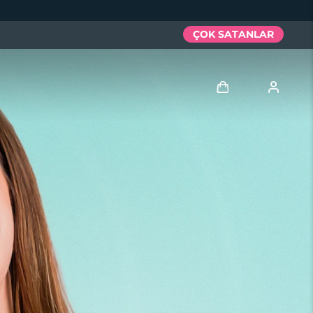
ÇOK SATANLAR
Giriş
Kullanici profi̇li̇
Cihazlarım
Siparişlerim
Adresim
Aboneliklerim