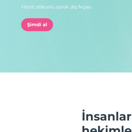
Hibrit silikonlu sonik diş fırçası
issa™ Teeth Whitening Set
Şimdi al
FAQ™ Dual LED Panel
POPÜLER
Özel teklifler
Çok satanlar
İnsanlar
hekimler