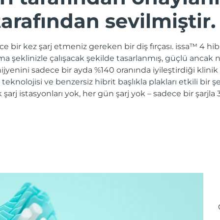
arafından sevilmiştir.
e bir kez şarj etmeniz gereken bir diş fırçası. issa™ 4 hibri
ama şeklinizle çalışacak şekilde tasarlanmış, güçlü ancak n
jyenini sadece bir ayda %140 oranında iyileştirdiği klinik
e teknolojisi ve benzersiz hibrit başlıkla plakları etkili bir
k şarj istasyonları yok, her gün şarj yok – sadece bir şarj