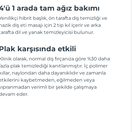
4'ü 1 arada tam ağız bakımı
Yenilikçi hibrit başlık, ön tarafta diş temizliği ve
nazik diş eti masajı için 2 tip kıl içerir ve arka
tarafta dil ve yanak temizleyicisi bulunur.
Plak karşısında etkili
Klinik olarak, normal diş fırçanıza göre %30 daha
fazla plak temizlediği kanıtlanmıştır. İç polimer
kıllar, naylondan daha dayanıklıdır ve zamanla
etkilerini kaybetmeden, eğilmeden veya
yıpranmadan verimli bir şekilde çalışmaya
devam eder.