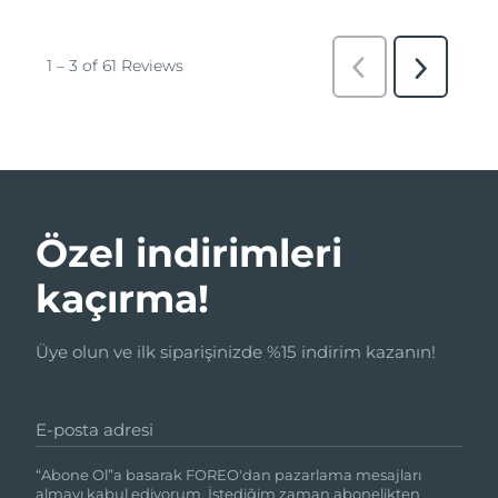
Özel indirimleri
kaçırma!
Üye olun ve ilk siparişinizde %15 indirim kazanın!
E-posta adresi
“Abone Ol”a basarak FOREO'dan pazarlama mesajları
almayı kabul ediyorum. İstediğim zaman abonelikten