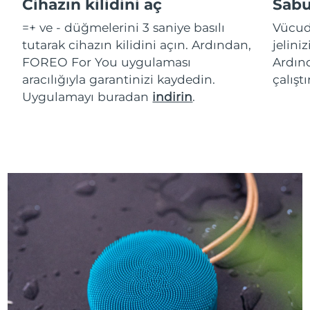
Cihazın kilidini aç
Sabu
=+ ve - düğmelerini 3 saniye basılı
Vücud
tutarak cihazın kilidini açın. Ardından,
jelini
FOREO For You uygulaması
Ardınd
aracılığıyla garantinizi kaydedin.
çalışt
Uygulamayı buradan
indirin
.