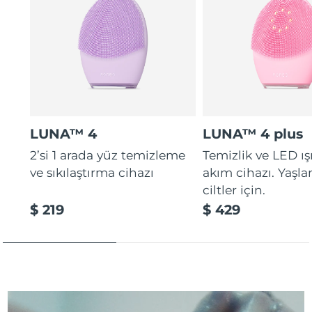
Türkiye
Tahmini teslim tarihi
8/11/26
Birleşik Arap
Tahmini teslim tarihi
8/11/26
Emirlikleri
Birleşik Krallık
Tahmini teslim tarihi
8/10/26
Amerika Birleşik
LUNA™ 4
LUNA™ 4 plus
Tahmini teslim tarihi
8/11/26
Devletleri
2’si 1 arada yüz temizleme
Temizlik ve LED ış
Özbekistan
ve sıkılaştırma cihazı
akım cihazı. Yaşl
Tahmini teslim tarihi
8/15/26
ciltler için.
Vietnam
Tahmini teslim tarihi
8/16/26
$ 219
$ 429