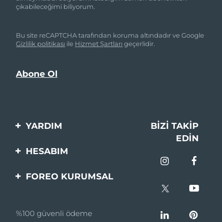
çıkabileceğimi biliyorum.
Bu site reCAPTCHA tarafından koruma altındadır ve Google
Gizlilik politikası
ile
Hizmet Şartları
geçerlidir.
YARDIM
BIZI TAKIP
EDIN
Bi̇zi̇mle İleti̇şi̇me Geçi̇n
HESABIM
Si̇pari̇şler & Sevki̇yat
Ürün Kaydı
FOREO KURUMSAL
Garanti̇ & İade
Destek
FOREO Hakkinda
Sık Sorulan Sorular
%100 güvenli ödeme
Ortaklik Programi
Pil bilgileri