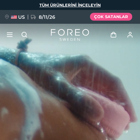
Ana
TÜM ÜRÜNLERINI INCELEYIN
içeriğe
atla
US
8/11/26
ÇOK SATANLAR
YENİ
Giriş
Dil Seçimi
BREAKING NEWS
Kullanici profi̇li̇
English
Deutsch
Español
Cihazlarım
FAQ™ Pure Beauty-Tech Elixir
Français
Italiano
Português
Siparişlerim
Polski
Svenska
Русский
Türkçe
简体中文
繁體中文
Adresim
issa™ Teeth Whitening Set
Aboneliklerim