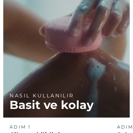
NASIL KULLANILIR
Basit ve kolay
ADIM 1
ADIM