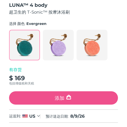
out
LUNA™ 4 body
of
中国澳门特别行政区
预计送达日期
8/10/26
5
超卫生的 T-Sonic™ 按摩沐浴刷
stars,
average
马来西亚
预计送达日期
8/11/26
rating
选择 颜色:
Evergreen
value.
Read
马耳他
预计送达日期
8/8/26
61
Reviews.
Same
墨西哥
预计送达日期
8/12/26
page
link.
摩纳哥
预计送达日期
8/9/26
有存货
荷兰
预计送达日期
8/8/26
$ 169
包括增值税和关税
新西兰
预计送达日期
8/8/26
添加
挪威
预计送达日期
8/8/26
阿曼
预计送达日期
8/11/26
8/9/26
US
运送到:
预计送达日期:
菲律宾
预计送达日期
8/11/26