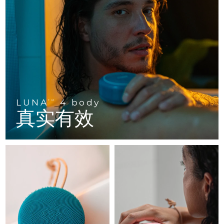
FAQ™ 101
FAQ™ 201
中国
LUNA™ 4 mini
面部提拉护理
预计送达日期
8/8/26
NEW
issa™ 4 smile
UFO™ 3 mini
Clinical anti-aging
LED mask
For young skin, T-zone
Premium anti-aging skincare
哥伦比亚
预计送达日期
8/12/26
Hybrid silicone sonic toothbrush
Red light therapy device for young skin
生发
肌肤年轻化
克罗地亚
预计送达日期
8/8/26
FAQ™ 102
FAQ™ 202
LUNA™ 4 go
BEAR™ 设备
FAQ™ 301
FAQ™ 501
issa™ 4 baby
UFO™ 3 go
Advanced clinical anti-aging
LED mask
For travel or gym bag
All premium facelift devices
NEW
塞浦路斯
预计送达日期
8/9/26
LED hair strengthening scalp massager
Full-Spectrum Red Light Therapy
For ages 0-3
Portable red light therapy
捷克
预计送达日期
8/8/26
LUNA
4 body
FAQ™ 103
FAQ™ 211
TM
LUNA™ 护肤
保健品
真实有效
FAQ™ Scalp Serum
FAQ™ 502
issa™ Teeth Whitening Set
面膜
Luxurious clinical anti-aging set
Anti-aging neck & décolleté LED mask
Premium cleansers & balm
丹麦
预计送达日期
8/8/26
Scalp recovery probiotic serum
Full-Spectrum Red Light Therapy
Dual LED + sonic device & 18% PAP gel
Rejuvenation & hydration
专业治疗
爱沙尼亚
预计送达日期
8/8/26
FAQ™ P1 Primer
FAQ™ 221
LUNA™ 设备
FAQ™护肤品
ISSA™ 设备
UFO™ 设备
Manuka honey primer
Anti-aging LED hand mask
芬兰
FAQ™ Red Light Serum
预计送达日期
8/8/26
All facial cleansing devices
All FAQ™ skincare
All silicone sonic toothbrushes
All deep facial hydration devices
法国
预计送达日期
8/8/26
脱毛
身体护理
FAQ™护肤品
FAQ™护肤品
PEACH™ 2 Pro Max
BEAR™ 2 body
FAQ™产品
FAQ™ skincare
法属波利尼西亚
预计送达日期
8/12/26
All FAQ™ skincare
All FAQ™ skincare