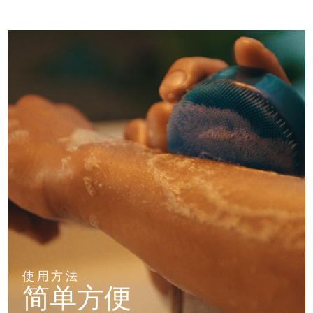
阿拉伯联合酋长国
预计送达日期
8/9/26
英国
预计送达日期
8/8/26
美国
预计送达日期
8/9/26
乌兹别克斯坦
预计送达日期
8/13/26
越南
预计送达日期
8/14/26
使用方法
简单方便