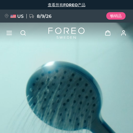
跳
查看所有FOREO产品
转
到
主
要
US
8/9/26
畅销品
内
容
新品
登录
语言
BREAKING NEWS
用户信息
English
Deutsch
Español
我的设备
FAQ™ Pure Beauty-Tech Elixir
Français
Italiano
Português
我的订单
Polski
Svenska
Русский
Türkçe
简体中文
繁體中文
我的地址
issa™ Teeth Whitening Set
我的订阅