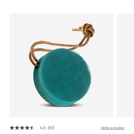
Advanced pore care essentials
以色列
预计送达日期
8/12/26
For healthy hair
18% PAP
护肤品
男士
意大利
预计送达日期
8/8/26
日本
预计送达日期
8/11/26
泽西岛
预计送达日期
8/13/26
全部购买
哈萨克斯坦
预计送达日期
8/10/26
FOREO APP
科威特
预计送达日期
8/8/26
关于我们
拉脱维亚
预计送达日期
8/8/26
黎巴嫩
预计送达日期
8/9/26
立陶宛
预计送达日期
8/8/26
卢森堡
预计送达日期
8/8/26
4.5
(61)
Write a review
4.5