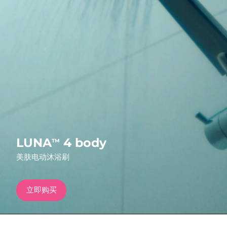
发货国家
美国
预计送达日期
8/9/26
FAQ™ Dual LED Panel
英国
预计送达日期
8/8/26
热门产品
西班牙
预计送达日期
8/8/26
澳大利亚
预计送达日期
8/11/26
法国
预计送达日期
8/8/26
特别优惠
畅销产品
LUNA
4 body
TM
德国
预计送达日期
8/8/26
美肤电动沐浴刷
加拿大
预计送达日期
8/12/26
立即购买
红光疗法
澳大利亚
预计送达日期
8/11/26