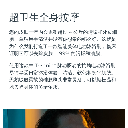
瑞典美肤护理
奥地利
预计送达日期
8/8/26
超卫生全身按摩
巴林
预计送达日期
8/9/26
您的皮肤一年内会累积超过 4 公斤的污垢和死皮细
面部清洁
紧致提拉
比利时
预计送达日期
8/8/26
胞。单独用手清洁并没有你想象的那么好。这就是
LUNA™ 4 套装
BEAR™ 2 套装
为什么我们打造了一款智能美体电动沐浴刷，临床
百慕大
预计送达日期
8/14/26
Anti-aging massage
Microcurrent toning
证明它可以去除皮肤上 99% 的污垢和油脂。
波斯尼亚和黑塞哥维那
预计送达日期
8/11/26
使用这款由 T-Sonic
脉动驱动的抗菌电动沐浴刷
TM
补水保湿
口腔护理
尽情享受日常沐浴体验 - 清洁、软化和抚平肌肤。
LUNA™ 4 Plus
BEAR™ 2 go
文莱
预计送达日期
8/13/26
UFO™ 3 套装
issa™ 4
天鹅绒般柔软的硅胶刷头非常灵活，可以轻松温和
Massage, LED heating
Microcurrent toning on-the-go
FAQ™ 抗老护理
地去除身体的多余角质。
Deep facial hydration
Hybrid silicone sonic toothbrush
保加利亚
预计送达日期
8/8/26
NEW
LUNA™ 4 Men
BEAR™ 2 eyes & lips
加拿大
预计送达日期
8/12/26
UFO™ 3 LED
issa™ 4 plus
For men, anti-aging massage
Microcurrent line smoothing device
Near-infrared and red light therapy
Smart hybrid silicone sonic toothbrush
智利
预计送达日期
8/12/26
device
抗老
LED治疗