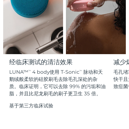
Professional IPL hair removal device
Microcurrent body toning
All hair treatments
All FAQ™ skincare
德国
预计送达日期
8/8/26
FAQ™产品
FAQ™产品
痘肌护理
眼部护理
直布罗陀
PEACH™ 2
LUNA™ 4 body
预计送达日期
8/12/26
FAQ™ products
All anti-aging treatments
All LED treatments
ESPADA™ 2 plus
BEAR™ 2 eyes & lips
IPL hair removal
Massaging body brush
All toning treatments
希腊
预计送达日期
8/8/26
Recurring acne LED therapy
Microcurrent line smoothing device
中国香港特别行政区
预计送达日期
8/9/26
PEACH™ 2 go
SUPERCHARGED™ serum
护发
毛孔护理
ESPADA™ 2
IRIS™ 2
Travel-friendly IPL hair removal
Firming body serum
经临床测试的清洁效果
减少
匈牙利
LUNA™ 4 hair
预计送达日期
8/8/26
KIWI™ derma
Acne treatment device
Rejuvenating eye massager
NEW
2-in-1 LED scalp massager
Diamond microdermabrasion .
LUNA™
4 body使用 T-Sonic
脉动和天
毛孔堵
TM
TM
冰岛
预计送达日期
8/9/26
鹅绒般柔软的硅胶刷毛去除毛孔深处的杂
快干且
PEACH™ Cooling Prep Gel
ESPADA™ Blemish Solution
眼部护肤
质。临床证明，它可以去除 99% 的污垢和油
致痘菌
牙齿美白
Cooling IPL hair removal gel
印度尼西亚
预计送达日期
8/6/26
FLIP™ play advanced
KIWI™
脂，并且比尼龙刷毛的刷子更卫生 35 倍。
Concentrated acne gel
Advanced eye care treatment
issa™ Teeth Whitening Set
LED light hairbrush
Blackhead remover
爱尔兰
预计送达日期
8/8/26
更多的
基于第三方临床试验
Dual LED + sonic device & 18% PAP gel
ESPADA™ 设备
眼部护理设备
马恩岛
预计送达日期
8/10/26
LUNA™ Dual-Peptide Scalp
KIWI™ 皮肤护理
All acne treatment devices
All revitalizing eye massagers
Serum
issa™ Teeth Whitening Gel