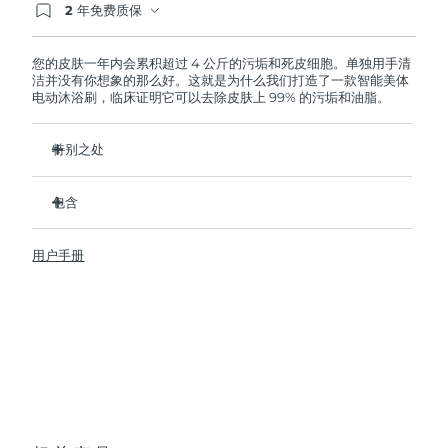
2 年免费质保
如果您在2年质保期内发现任何非人为质量问题，
FOREO将免费为您更换产品。
波兰
预计送达日期
8/9/26
您的皮肤一年内会累积超过 4 公斤的污垢和死皮细胞。单独用手清
洁并没有你想象的那么好。这就是为什么我们打造了一款智能美体
葡萄牙
预计送达日期
8/8/26
电动沐浴刷，临床证明它可以去除皮肤上 99% 的污垢和油脂。
波多黎各
预计送达日期
8/10/26
特别之处
卫生性是尼龙刷头的35倍。
卡塔尔
预计送达日期
8/9/26
包含
深层清洁以减少身体上的痘痘。
留尼汪
预计送达日期
8/13/26
改善橘皮。
LUNA
4 body
TM
用户手册
防止鸡皮和毛发内生。
USB 充电线
罗马尼亚
预计送达日期
8/8/26
帮助肌肤更好吸收护肤乳。
快速操作指南
8 种强度调节，100% 防水，符合人体工学设计大的灵活沐浴
基本操作手册
俄罗斯
预计送达日期
8/16/26
刷。
2年质保 (西班牙、葡萄牙、瑞典：3年质保)
沙特阿拉伯
预计送达日期
8/9/26
新加坡
预计送达日期
8/10/26