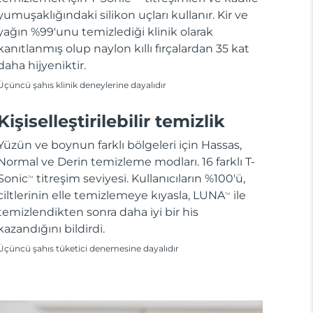
yumuşaklığındaki silikon uçları kullanır. Kir ve
yağın %99'unu temizlediği klinik olarak
kanıtlanmış olup naylon kıllı fırçalardan 35 kat
daha hijyeniktir.
Üçüncü şahıs klinik deneylerine dayalıdır
Kişiselleştirilebilir temizlik
Yüzün ve boynun farklı bölgeleri için Hassas,
Normal ve Derin temizleme modları. 16 farklı T-
Sonic
titreşim seviyesi. Kullanıcıların %100'ü,
TM
ciltlerinin elle temizlemeye kıyasla, LUNA
ile
TM
temizlendikten sonra daha iyi bir his
kazandığını bildirdi.
Üçüncü şahıs tüketici denemesine dayalıdır