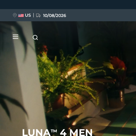
Ana
içeriğe
atla
US
10/08/2026
YENİ
BREAKING NEWS
FAQ™ Pure Beauty-Tech Elixir
LUNA
4 MEN
TM