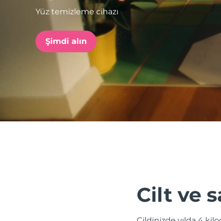
Yüz temizleme cihazı
issa™ Teeth Whitening Set
Şimdi alın
FAQ™ Dual LED Panel
POPÜLER
Özel teklifler
Çok satanlar
Cilt ve s
Cildinizde yılda 4 kil