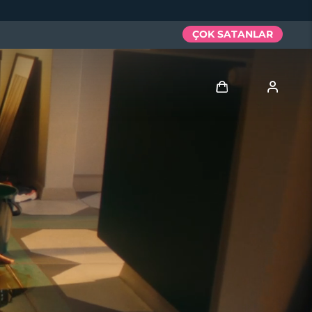
ÇOK SATANLAR
Giriş
Kullanici profi̇li̇
Cihazlarım
Siparişlerim
Adresim
Aboneliklerim