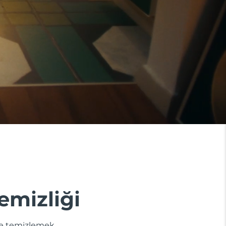
temizliği
zle temizlemek,