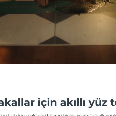
akallar için akıllı yüz 
odan fazla kir ve ölü deri hücresi birikir. Yüzünüzü ellerini