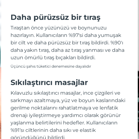
Daha pürüzsüz bir tıraş
Tıraştan önce yüzünüzü ve boynunuzu
hazırlayın. Kullanıcıların %97'si daha yumuşak
bir cilt ve daha pürüzsüz bir tıraş bildirdi. %90'ı
daha yakın tıraş, daha az tıraş yanması ve daha
uzun ömürlü tıraş bıçakları bildirdi.
Üçüncü şahıs tüketici denemesine dayalıdır
Sıkılaştırıcı masajlar
Kılavuzlu sıkılaştırıcı masajlar, ince çizgileri ve
sarkmayı azaltmaya, yüz ve boyun kaslarındaki
gerilme noktalarını rahatlatmaya ve lenfatik
drenajı iyileştirmeye yardımcı olarak görünür
yaşlanma belirtilerini hedefler. Kullanıcıların
%91’sı ciltlerinin daha sıkı ve elastik
göründüğünü bildirdi.