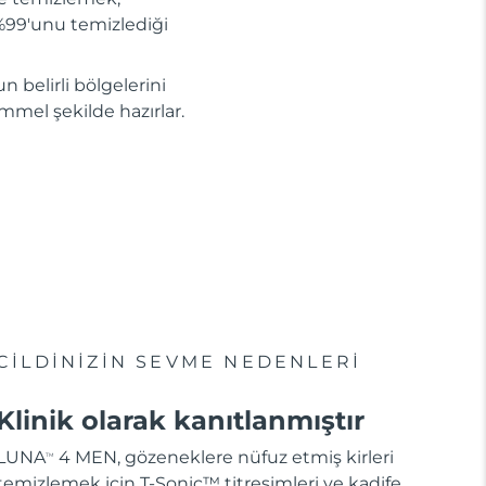
n %99'unu temizlediği
n belirli bölgelerini
kemmel şekilde hazırlar.
CİLDİNİZİN SEVME NEDENLERİ
Klinik olarak kanıtlanmıştır
LUNA
4 MEN, gözeneklere nüfuz etmiş kirleri
TM
temizlemek için T-Sonic™ titreşimleri ve kadife