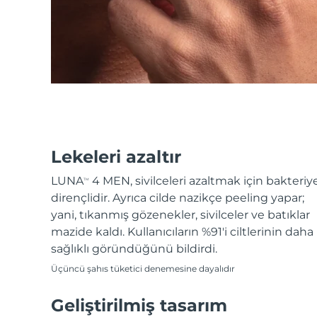
KIWI™ cilt bakımı
All acne treatment devices
All revitalizing eye massagers
Serum
issa™ Teeth Whitening Gel
Advanced pore care essentials
For healthy hair
18% PAP
Kozmetik ürünleri
Erkekler
Tüm Ürünler
Lekeleri azaltır
LUNA
4 MEN, sivilceleri azaltmak için bakteriy
TM
dirençlidir. Ayrıca cilde nazikçe peeling yapar;
FOREO APP
yani, tıkanmış gözenekler, sivilceler ve batıklar
mazide kaldı. Kullanıcıların %91'i ciltlerinin daha
HAKKINDA
sağlıklı göründüğünü bildirdi.
Üçüncü şahıs tüketici denemesine dayalıdır
Geliştirilmiş tasarım