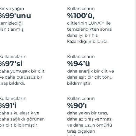
Kir ve yağın
Kullanıcıların
%99'unu
%100'ü,
temizlediği
ciltlerinin LUNA™ ile
kanıtlanmış.
temizlendikten sonra
daha iyi bir his
kazandığını bildirdi.
Kullanıcıların
Kullanıcıların
%97'si
%94’ü
daha yumuşak bir cilt
daha enerjik bir cilt ve
ve daha pürüzsüz bir
daha eşit bir cilt tonu
tıraş bildirdi.
bildirmiştir.
Kullanıcıların
Kullanıcıların
%91’i
%90’ı
daha sıkı, elastik ve
daha yakın bir tıraş,
daha sağlıklı görünen
daha az tıraş yanması
bir cilt bildirmiştir.
ve daha uzun ömürlü
tıraş bıçakları