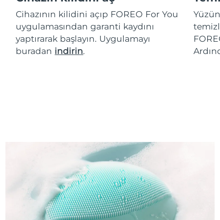
Cihazının kilidini açıp FOREO For You
Yüzün
uygulamasından garanti kaydını
temizl
yaptırarak başlayın. Uygulamayı
FOREO
buradan
indirin
.
Ardın