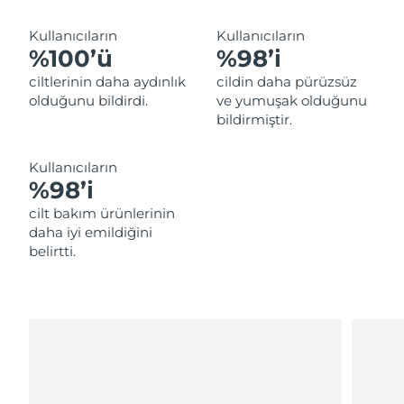
Tahmini teslim tarihi
Lübnan
10/08/2026
Kullanıcıların
Kullanıcıların
%100’ü
%98’i
Tahmini teslim tarihi
Litvanya
09/08/2026
ciltlerinin daha aydınlık
cildin daha pürüzsüz
olduğunu bildirdi.
ve yumuşak olduğunu
Tahmini teslim tarihi
Lüksemburg
bildirmiştir.
09/08/2026
Tahmini teslim tarihi
Kullanıcıların
Çin Makao ÖİB
11/08/2026
%98’i
cilt bakım ürünlerinin
Tahmini teslim tarihi
Malezya
daha iyi emildiğini
12/08/2026
belirtti.
Tahmini teslim tarihi
Malta
09/08/2026
Tahmini teslim tarihi
Meksika
13/08/2026
Tahmini teslim tarihi
Monako
10/08/2026