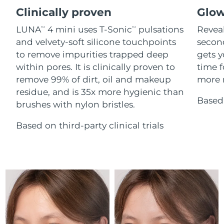
Advanced pore care essentials
Cebelitarık
For healthy hair
13/08/2026
18% PAP
Clinically proven
Glow
Kozmetik ürünleri
Erkekler
LUNA
4 mini uses T-Sonic
pulsations
Reveal
Tahmini teslim tarihi
TM
TM
Yunanistan
09/08/2026
and velvety-soft silicone touchpoints
secon
to remove impurities trapped deep
gets y
Tahmini teslim tarihi
Çin Hong Kong ÖİB
within pores. It is clinically proven to
time f
10/08/2026
Tüm Ürünler
remove 99% of dirt, oil and makeup
more r
Tahmini teslim tarihi
residue, and is 35x more hygienic than
Macaristan
09/08/2026
Based 
brushes with nylon bristles.
FOREO APP
Tahmini teslim tarihi
İzlanda
Based on third-party clinical trials
10/08/2026
HAKKINDA
Tahmini teslim tarihi
Endonezya
07/08/2026
Tahmini teslim tarihi
İrlanda
09/08/2026
Tahmini teslim tarihi
Man Adası
11/08/2026