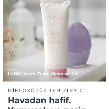
LUNA
Micro-Foam Cleanser 2.0
TM
MIKROKÖPÜK TEMIZLEYICI
Havadan hafif.