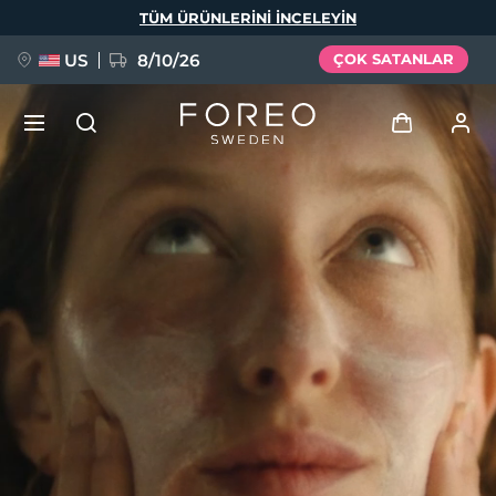
Ana
TÜM ÜRÜNLERINI INCELEYIN
içeriğe
atla
US
8/10/26
ÇOK SATANLAR
YENİ
Giriş
Dil Seçimi
BREAKING NEWS
Kullanici profi̇li̇
English
Deutsch
Español
Cihazlarım
FAQ™ Pure Beauty-Tech Elixir
Français
Italiano
Português
Siparişlerim
Polski
Svenska
Русский
Türkçe
简体中文
繁體中文
Adresim
issa™ Teeth Whitening Set
Aboneliklerim