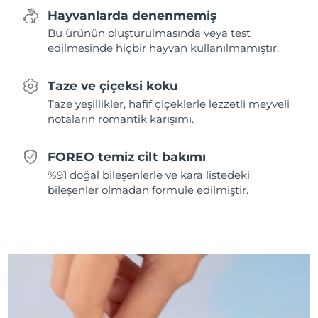
Hayvanlarda denenmemiş
Slovakya
Tahmini teslim tarihi
8/8/26
Bu ürünün oluşturulmasında veya test
edilmesinde hiçbir hayvan kullanılmamıştır.
Slovenya
Tahmini teslim tarihi
8/8/26
Taze ve çiçeksi koku
Güney Afrika
Tahmini teslim tarihi
8/16/26
Taze yeşillikler, hafif çiçeklerle lezzetli meyveli
notaların romantik karışımı.
Güney Kore
Tahmini teslim tarihi
8/10/26
FOREO temiz cilt bakımı
İspanya
Tahmini teslim tarihi
8/8/26
%91 doğal bileşenlerle ve kara listedeki
bileşenler olmadan formüle edilmiştir.
İsveç
Tahmini teslim tarihi
8/8/26
İsviçre
Tahmini teslim tarihi
8/8/26
Tayvan
Tahmini teslim tarihi
8/13/26
Tayland
Tahmini teslim tarihi
8/12/26