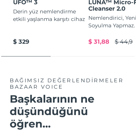
UFO™ 3
LUNA™ Micro-
Cleanser 2.0
Derin yüz nemlendirme
Nemlendirici, Yeni
etkili yaşlanma karşıtı cihaz
Soyulma Yapmaz.
$ 329
$ 31,88
$ 44,9
BAĞIMSIZ DEĞERLENDİRMELER
BAZAAR VOICE
Başkalarının ne
düşündüğünü
öğren...