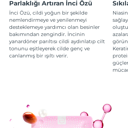
Parlaklığı Artıran İnci Özü
Sıkıl
İnci Özü, cildi yoğun bir şekilde
Niasin
Çin Makao ÖİB
Tahmini teslim tarihi
8/10/26
nemlendirmeye ve yenilenmeyi
sağlay
Malezya
desteklemeye yardımcı olan besinler
oluştu
Tahmini teslim tarihi
8/11/26
bakımından zengindir. İncinin
azalara
Malta
Tahmini teslim tarihi
8/8/26
yanardöner parıltısı cildi aydınlatıp cilt
görün
tonunu eşitleyerek cilde genç ve
Kerati
Meksika
Tahmini teslim tarihi
8/12/26
canlanmış bir ışıltı verir.
protei
güçlen
Monako
Tahmini teslim tarihi
8/9/26
mücad
Hollanda
Tahmini teslim tarihi
8/8/26
Yeni Zelanda
Tahmini teslim tarihi
8/8/26
Norveç
Tahmini teslim tarihi
8/8/26
Umman
Tahmini teslim tarihi
8/11/26