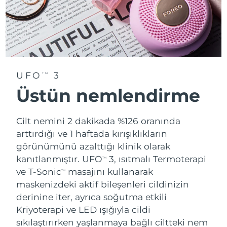
UFO
3
TM
Üstün nemlendirme
Cilt nemini 2 dakikada %126 oranında
arttırdığı ve 1 haftada kırışıklıkların
görünümünü azalttığı klinik olarak
kanıtlanmıştır. UFO
3, ısıtmalı Termoterapi
TM
ve T-Sonic
masajını kullanarak
TM
maskenizdeki aktif bileşenleri cildinizin
derinine iter, ayrıca soğutma etkili
Kriyoterapi ve LED ışığıyla cildi
sıkılaştırırken yaşlanmaya bağlı ciltteki nem