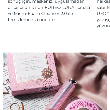
sonuç için, maskenizi uygulamadan
halka
önce cildinizi bir FOREO LUNA
cihazı
sabitl
TM
ve Micro-Foam Cleanser 2.0 ile
UFO
TM
temizlemenizi öneririz.
yavaşç
yüzünü