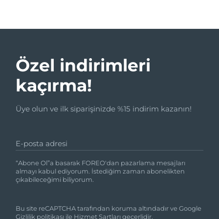
Özel indirimleri
kaçırma!
Üye olun ve ilk siparişinizde %15 indirim kazanın!
E-posta adresi
“Abone Ol”a basarak FOREO'dan pazarlama mesajları
almayı kabul ediyorum. İstediğim zaman abonelikten
çıkabileceğimi biliyorum.
Bu site reCAPTCHA tarafından koruma altındadır ve Google
Gizlilik politikası
ile
Hizmet Şartları
geçerlidir.