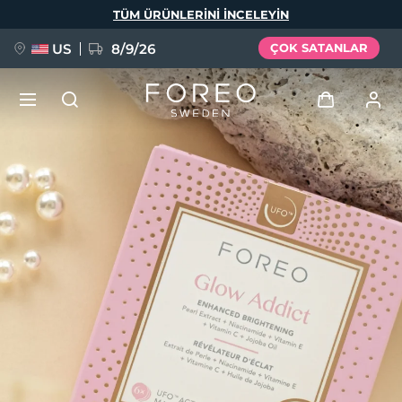
Ana
TÜM ÜRÜNLERINI INCELEYIN
içeriğe
atla
US
8/9/26
ÇOK SATANLAR
YENİ
Giriş
Dil Seçimi
BREAKING NEWS
Kullanici profi̇li̇
English
Deutsch
Español
Cihazlarım
FAQ™ Pure Beauty-Tech Elixir
Français
Italiano
Português
Siparişlerim
Polski
Svenska
Русский
Türkçe
简体中文
繁體中文
Adresim
issa™ Teeth Whitening Set
Aboneliklerim