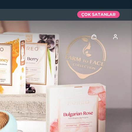
ÇOK SATANLAR
Giriş
Kullanici profi̇li̇
Cihazlarım
Siparişlerim
Adresim
Aboneliklerim