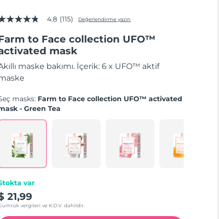
4.8
(115)
Değerlendirme yazın
5
üzerinden
Farm to Face collection UFO™
4.8
yıldız,
activated mask
ortalama
puan
Akıllı maske bakımı. İçerik: 6 x UFO™ aktif
değeri.
Read
maske
115
Reviews.
Seç masks:
Farm to Face collection UFO™ activated
Aynı
sayfa
mask - Green Tea
bağlantısı.
Stokta var
$ 21,99
Gümrük vergileri ve K.D.V. dahildir.