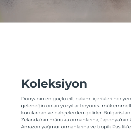
issa™ Teeth Whitening Set
FAQ™ Dual LED Panel
POPÜLER
Koleksiyon
Dünyanın en güçlü cilt bakımı içerikleri her y
Özel teklifler
Çok satanlar
geleneğin onları yüzyıllar boyunca mükemmelleş
korulardan ve bahçelerden gelirler. Bulgaristan
Zelanda'nın mānuka ormanlarına, Japonya'nın
Amazon yağmur ormanlarına ve tropik Pasifik'e -