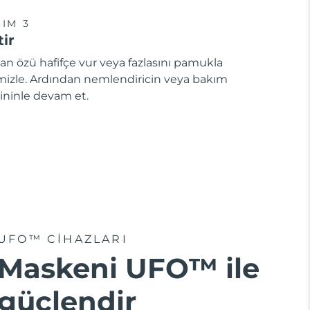
IM 3
tir
an özü hafifçe vur veya fazlasını pamukla
mizle. Ardından nemlendiricin veya bakım
ininle devam et.
UFO™ CIHAZLARI
Maskeni UFO™ ile
güçlendir