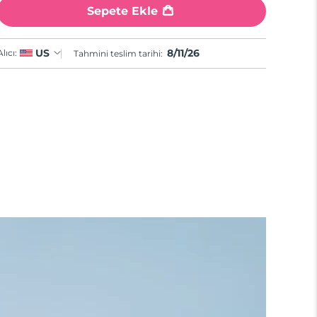
Sepete Ekle
8/11/26
US
Alıcı:
Tahmini teslim tarihi: