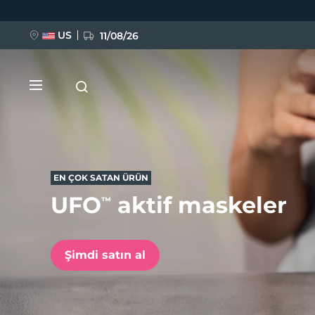
Ana
içeriğe
atla
US
11/08/26
EN ÇOK SATAN ÜRÜN
UFO
aktif maskeler
™
YENİ
BREAKING NEWS
Şimdi satın al
FAQ™ Pure Beauty-Tech Elixir