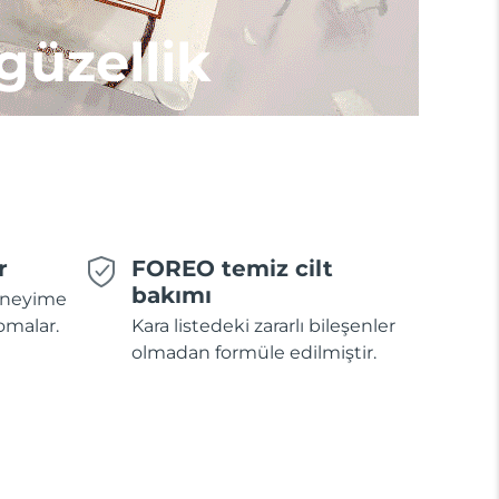
 güzellik
r
FOREO temiz cilt
bakımı
deneyime
omalar.
Kara listedeki zararlı bileşenler
olmadan formüle edilmiştir.