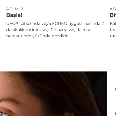
ADIM 2
AD
Başla!
Bi
UFO™ cihazında veya FOREO uygulamasında 2
Kal
dakikalık rutinini seç. Cihazı yavaş dairesel
te
hareketlerle yüzünde gezdirin.
rut