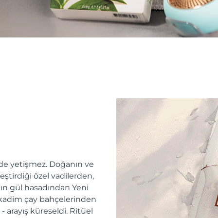
erde yetişmez. Doğanın ve
tirdiği özel vadilerden,
'ın gül hasadından Yeni
 kadim çay bahçelerinden
 arayış küreseldi. Ritüel