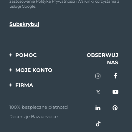
zastosowanie
Polityka Prywatności
i
Warunki korzystania
z
usługi Google.
POMOC
OBSERWUJ
NAS
Kontakt
MOJE KONTO
Zamówienia & Wysyłka
Rejestracja produktu
FIRMA
Gwarancja & Zwroty
Pomoc
O nas
Pytania i odpowiedzi
100% bezpieczne płatności
Program partnerski
Informacje o baterii
Recenzje Bazaarvoice
Wiadomości
partnerskie