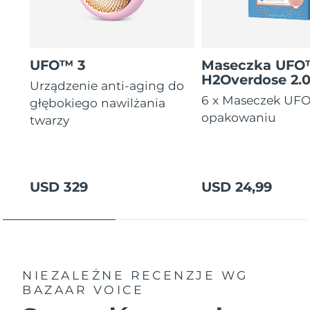
Oczekiwany czas dostawy
Tajlandia
12/08/2026
Oczekiwany czas dostawy
UFO™ 3
Maseczka UF
Turcja
09/08/2026
H2Overdose 2.
Urządzenie anti-aging do
6 x Maseczek UF
Zjednoczone Emiraty
głębokiego nawilżania
Oczekiwany czas dostawy
Arabskie
09/08/2026
opakowaniu
twarzy
Oczekiwany czas dostawy
Wielka Brytania
08/08/2026
USD 329
USD 24,99
Oczekiwany czas dostawy
Stany Zjednoczone
09/08/2026
Oczekiwany czas dostawy
Uzbekistan
13/08/2026
Oczekiwany czas dostawy
NIEZALEŻNE RECENZJE
WG
Wietnam
14/08/2026
BAZAAR VOICE