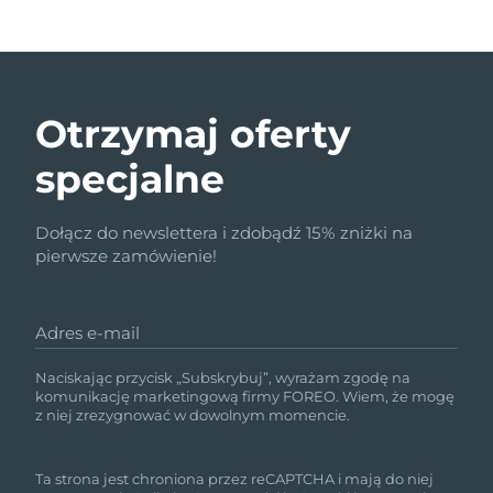
Otrzymaj oferty
specjalne
Dołącz do newslettera i zdobądź 15% zniżki na
pierwsze zamówienie!
Adres e-mail
Naciskając przycisk „Subskrybuj”, wyrażam zgodę na
komunikację marketingową firmy FOREO. Wiem, że mogę
z niej zrezygnować w dowolnym momencie.
Ta strona jest chroniona przez reCAPTCHA i mają do niej