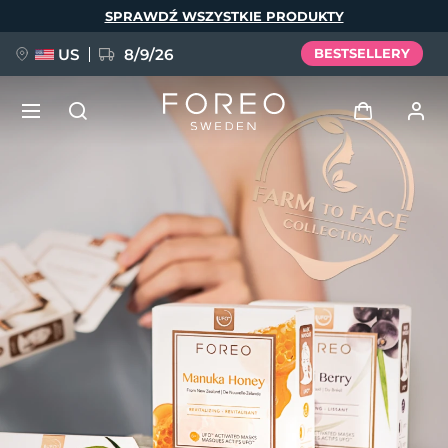
Przejdź
SPRAWDŹ WSZYSTKIE PRODUKTY
do
treści
US
8/9/26
BESTSELLERY
NOWOŚĆ
Zaloguj
Język
BREAKING NEWS
Profil użytkownika
English
Deutsch
Español
Moje urządzenia
FAQ™ Pure Beauty-Tech Elixir
Français
Italiano
Português
Moje zamówienia
Polski
Svenska
Русский
Türkçe
简体中文
繁體中文
Moje adresy
issa™ Teeth Whitening Set
Moje subskrypcje