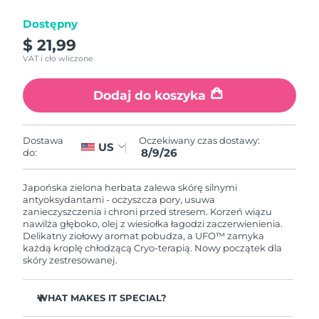
Dostępny
Oczekiwany czas dostawy
Izrael
12/08/2026
$ 21,99
VAT i cło wliczone
Oczekiwany czas dostawy
Włochy
08/08/2026
Dodaj do koszyka
Oczekiwany czas dostawy
Japonia
11/08/2026
Oczekiwany czas dostawy:
Dostawa
US
8/9/26
do:
Oczekiwany czas dostawy
Jersey
13/08/2026
Japońska zielona herbata zalewa skórę silnymi
Oczekiwany czas dostawy
antyoksydantami - oczyszcza pory, usuwa
Kazachstan
10/08/2026
zanieczyszczenia i chroni przed stresem. Korzeń wiązu
nawilża głęboko, olej z wiesiołka łagodzi zaczerwienienia.
Delikatny ziołowy aromat pobudza, a UFO™ zamyka
Oczekiwany czas dostawy
Kuwejt
każdą kroplę chłodzącą Cryo-terapią. Nowy początek dla
08/08/2026
skóry zestresowanej.
Oczekiwany czas dostawy
Łotwa
08/08/2026
WHAT MAKES IT SPECIAL?