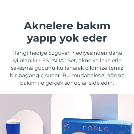
Nakliye ülkesi
Amerika Birleşik
Aknelere bakım
Tahmini teslim tarihi
8/11/26
Devletleri
FAQ™ Dual LED Panel
yapıp yok eder
Birleşik Krallık
Tahmini teslim tarihi
8/10/26
POPÜLER
Hangi hediye özgüven hediyesinden daha
İspanya
Tahmini teslim tarihi
8/10/26
iyi olabilir? ESPADA
Set, akne ve lekelerle
TM
Avustralya
savaşma gücünü kullanarak cildinize temiz
Tahmini teslim tarihi
8/13/26
bir başlangıç sunar. Bu müdahalesiz, ağrısız
Özel teklifler
Çok satanlar
Fransa
Tahmini teslim tarihi
8/10/26
bakım ile gerçek sonuçlar elde edin.
Almanya
Tahmini teslim tarihi
8/10/26
Kanada
Tahmini teslim tarihi
8/14/26
Kırmızı Işık Terapisi