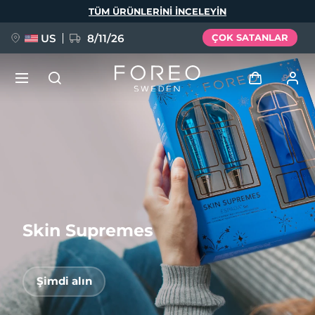
Ana
TÜM ÜRÜNLERINI INCELEYIN
içeriğe
atla
US
8/11/26
ÇOK SATANLAR
YENİ
Giriş
Dil Seçimi
BREAKING NEWS
Kullanici profi̇li̇
English
Deutsch
Español
Cihazlarım
FAQ™ Pure Beauty-Tech Elixir
Français
Italiano
Português
Skin Supremes
Siparişlerim
Polski
Svenska
Русский
Türkçe
简体中文
繁體中文
Adresim
Şimdi alın
issa™ Teeth Whitening Set
Aboneliklerim