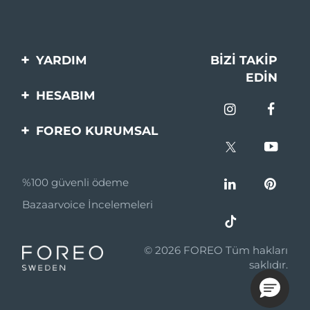
Çin Makao ÖİB
Tahmini teslim tarihi
8/12/26
YARDIM
BIZI TAKIP
Malezya
Tahmini teslim tarihi
8/13/26
EDIN
Bi̇zi̇mle İleti̇şi̇me Geçi̇n
HESABIM
Malta
Tahmini teslim tarihi
8/10/26
Si̇pari̇şler & Sevki̇yat
Ürün Kaydı
Meksika
FOREO KURUMSAL
Tahmini teslim tarihi
8/14/26
Garanti̇ & İade
Destek
FOREO Hakkinda
Monako
Tahmini teslim tarihi
8/11/26
Sık Sorulan Sorular
%100 güvenli ödeme
Ortaklik Programi
Hollanda
Pil bilgileri
Tahmini teslim tarihi
8/10/26
Bazaarvoice İncelemeleri
Ortaklık haberleri
Yeni Zelanda
Tahmini teslim tarihi
8/10/26
MYSA
© 2026 FOREO Tüm hakları
Norveç
Tahmini teslim tarihi
8/10/26
Perakende Satış
saklıdır.
Ortakları
Umman
Tahmini teslim tarihi
8/13/26
Kullanım Şartları