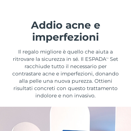
Paese di spedizione
Stati Uniti
Consegna stimata
8/10/26
Addio acne e
FAQ™ Dual LED Panel
Regno Unito
Consegna stimata
8/9/26
imperfezioni
POPOLARE
Spagna
Consegna stimata
8/9/26
Il regalo migliore è quello che aiuta a
ritrovare la sicurezza in sé. Il ESPADA
Set
Australia
TM
Consegna stimata
8/12/26
racchiude tutto il necessario per
contrastare acne e imperfezioni, donando
Francia
Consegna stimata
8/9/26
Offerte speciali
Bestseller
alla pelle una nuova purezza. Ottieni
Germania
Consegna stimata
8/9/26
risultati concreti con questo trattamento
indolore e non invasivo.
Canada
Consegna stimata
8/13/26
Terapia a luce rossa
Australia
Consegna stimata
8/12/26