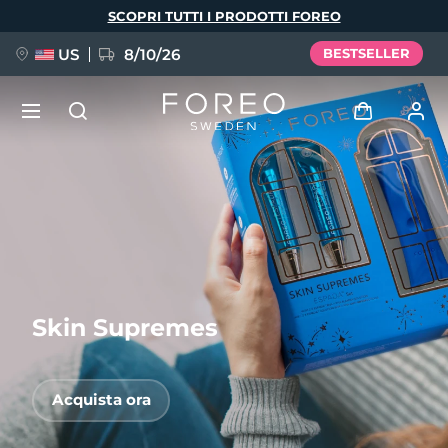
Salta
SCOPRI TUTTI I PRODOTTI FOREO
al
contenuto
principale
US
8/10/26
BESTSELLER
NUOVO
Accedi
Lingua
BREAKING NEWS
Profilo utente
English
Deutsch
Español
I miei dispositivi
FAQ™ Pure Beauty-Tech Elixir
Français
Italiano
Português
Skin Supremes
I miei ordini
Polski
Svenska
Русский
Türkçe
简体中文
繁體中文
I miei indirizzi
Acquista ora
issa™ Teeth Whitening Set
I miei abbonamenti