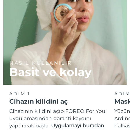
NASIL KULLANILIR
Basit ve kolay
ADIM 1
ADIM
Cihazın kilidini aç
Mask
Cihazının kilidini açıp FOREO For You
Yüzün
uygulamasından garanti kaydını
Ardın
yaptırarak başla.
Uygulamayı buradan
halkas