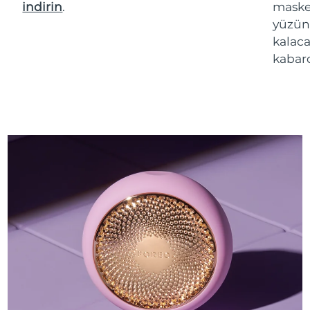
indirin
.
maske 
yüzün
kalaca
kabarc