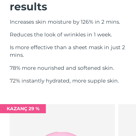
results
Filipinler
Tahmini teslim tarihi
8/14/26
Polonya
Tahmini teslim tarihi
8/12/26
Increases skin moisture by 126% in 2 mins.
Reduces the look of wrinkles in 1 week.
Portekiz
Tahmini teslim tarihi
8/11/26
Is more effective than a sheet mask in just 2
Porto Riko
Tahmini teslim tarihi
8/13/26
mins.
Katar
Tahmini teslim tarihi
8/12/26
78% more nourished and softened skin.
Reunion
Tahmini teslim tarihi
8/16/26
72% instantly hydrated, more supple skin.
Romanya
Tahmini teslim tarihi
8/11/26
Rusya
Tahmini teslim tarihi
8/19/26
KAZANÇ 29 %
Suudi Arabistan
Tahmini teslim tarihi
8/12/26
Singapur
Tahmini teslim tarihi
8/13/26