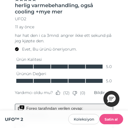
UFO™ 2
Koleksiyon
Satin al