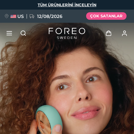
Ana
TÜM ÜRÜNLERINI INCELEYIN
içeriğe
atla
US
12/08/2026
ÇOK SATANLAR
YENİ
Giriş
Dil Seçimi
BREAKING NEWS
Kullanici profi̇li̇
English
Deutsch
Español
Cihazlarım
FAQ™ Pure Beauty-Tech Elixir
Français
Italiano
Português
Siparişlerim
Polski
Svenska
Русский
Türkçe
简体中文
繁體中文
Adresim
issa™ Teeth Whitening Set
Aboneliklerim