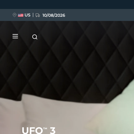
Ana
içeriğe
atla
US
10/08/2026
YENİ
BREAKING NEWS
FAQ™ Pure Beauty-Tech Elixir
UFO
3
™