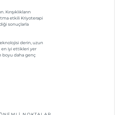
 Kırışıklıkların
tma etkili Kriyoterapi
diği sonuçlarla
knolojisi derin, uzun
n iyi ettikleri yer
gün boyu daha genç
ÖNEMLİ NOKTALAR