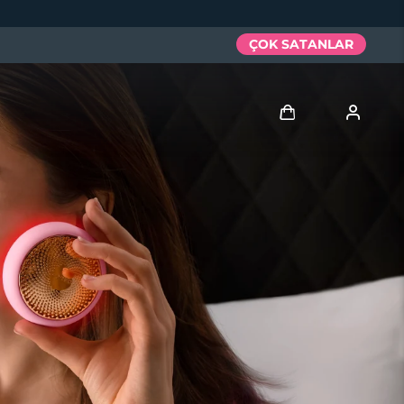
ÇOK SATANLAR
Giriş
Kullanici profi̇li̇
Cihazlarım
Siparişlerim
Adresim
Aboneliklerim