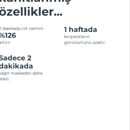
özellikler...
1 haftada
2 dakikada cilt nemini
%126
kırışıklıkların
artırır.
görünümünü azaltır.
Sadece 2
dakikada
kağıt maskeden daha
etkili.