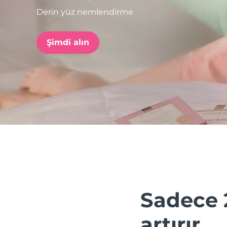
Derin yüz nemlendirme
issa™ Teeth Whitening Set
Şimdi alın
FAQ™ Dual LED Panel
POPÜLER
Özel teklifler
Çok satanlar
Sadece 
artırır.