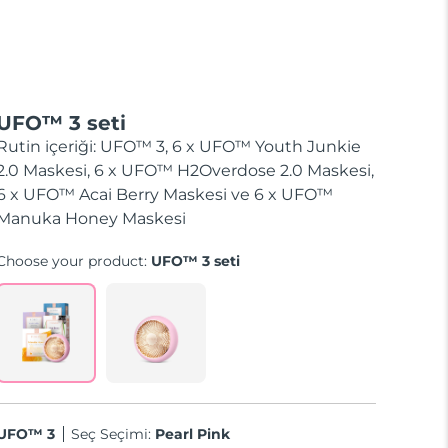
UFO™ 3 seti
Rutin içeriği: UFO™ 3, 6 x UFO™ Youth Junkie
2.0 Maskesi, 6 x UFO™ H2Overdose 2.0 Maskesi,
6 x UFO™ Acai Berry Maskesi ve 6 x UFO™
Manuka Honey Maskesi
Choose your product:
UFO™ 3 seti
UFO™ 3
Seç Seçimi:
Pearl Pink