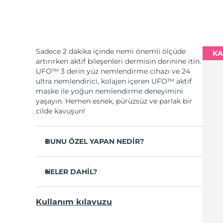
Sadece 2 dakika içinde nemi önemli ölçüde
KA
artırırken aktif bileşenleri dermisin derinine itin.
UFO™ 3 derin yüz nemlendirme cihazı ve 24
ultra nemlendirici, kolajen içeren UFO™ aktif
maske ile yoğun nemlendirme deneyimini
yaşayın. Hemen esnek, pürüzsüz ve parlak bir
cilde kavuşun!
BUNU ÖZEL YAPAN NEDİR?
Cilt nemini 2 dakikada %126 oranında
artırdığı ve kağıt maskeden daha etkili
NELER DAHİL?
olduğu klinik olarak kanıtlanmıştır.
UFO™ 3
Sadece 1 haftada kırışıklıkların görünümünü
Kullanım kılavuzu
azalttığı klinik olarak kanıtlanmıştır.
6 x UFO™ Youth Junkie 2.0 Masks, 6 x UFO™
H2Overdose 2.0 Masks, 6 x UFO™ Acai Berry
Gençleştirici maske uygulaması, ısıtma,