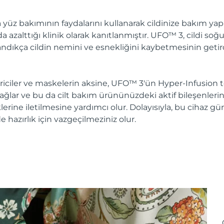
 yüz bakımının faydalarını kullanarak cildinize bakım yapın.
azalttığı klinik olarak kanıtlanmıştır. UFO™ 3, cildi soğu
aşlandıkça cildin nemini ve esnekliğini kaybetmesinin getir
ciler ve maskelerin aksine, UFO™ 3'ün Hyper-Infusion te
lar ve bu da cilt bakım ürününüzdeki aktif bileşenlerin e
klerine iletilmesine yardımcı olur. Dolayısıyla, bu cihaz 
lde hazırlık için vazgeçilmeziniz olur.