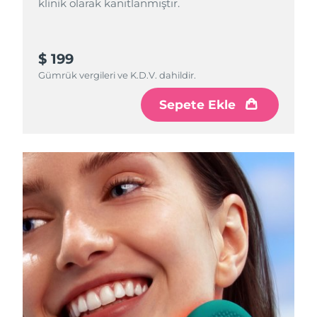
klinik olarak kanıtlanmıştır.
Filipinler
Tahmini teslim tarihi
১৫/৮/২৬
Polonya
Tahmini teslim tarihi
১৩/৮/২৬
$ 199
Gümrük vergileri ve K.D.V. dahildir.
Portekiz
Tahmini teslim tarihi
১২/৮/২৬
Sepete Ekle
Porto Riko
Tahmini teslim tarihi
১৪/৮/২৬
Katar
Tahmini teslim tarihi
১৩/৮/২৬
Reunion
Tahmini teslim tarihi
১৭/৮/২৬
Romanya
Tahmini teslim tarihi
১২/৮/২৬
Rusya
Tahmini teslim tarihi
২০/৮/২৬
Suudi Arabistan
Tahmini teslim tarihi
১৩/৮/২৬
Singapur
Tahmini teslim tarihi
১৪/৮/২৬