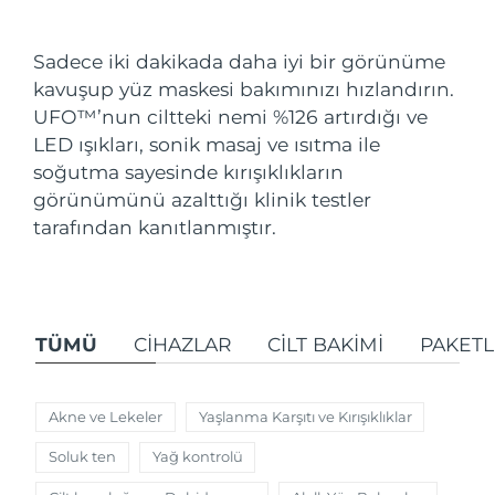
Nakliye ülkesi
Sadece iki dakikada daha iyi bir görünüme
Amerika Birleşik
Tahmini teslim tarihi
১৩/৮/২৬
kavuşup yüz maskesi bakımınızı hızlandırın.
Devletleri
FAQ™ Dual LED Panel
UFO
™
’nun ciltteki nemi %126 artırdığı ve
LED ışıkları, sonik masaj ve ısıtma ile
Birleşik Krallık
Tahmini teslim tarihi
১২/৮/২৬
POPÜLER
soğutma sayesinde kırışıklıkların
İspanya
görünümünü azalttığı klinik testler
Tahmini teslim tarihi
১২/৮/২৬
tarafından kanıtlanmıştır.
Avustralya
Tahmini teslim tarihi
১৫/৮/২৬
Özel teklifler
Çok satanlar
Fransa
Tahmini teslim tarihi
১২/৮/২৬
TÜMÜ
CIHAZLAR
CİLT BAKIMI
PAKET
Almanya
Tahmini teslim tarihi
১২/৮/২৬
Kanada
Tahmini teslim tarihi
১৬/৮/২৬
Akne ve Lekeler
Yaşlanma Karşıtı ve Kırışıklıklar
Kırmızı Işık Terapisi
Soluk ten
Yağ kontrolü