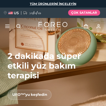
Ana
TÜM ÜRÜNLERINI INCELEYIN
içeriğe
atla
US
১৩/৮/২৬
ÇOK SATANLAR
YENİ
Giriş
Dil Seçimi
2 dakikada süper
BREAKING NEWS
Kullanici profi̇li̇
etkili yüz bakım
English
Deutsch
Español
Cihazlarım
FAQ™ Pure Beauty-Tech Elixir
Français
Italiano
Português
terapisi
Siparişlerim
Polski
Svenska
Русский
Türkçe
简体中文
繁體中文
Adresim
UFO™’yu keşfedin
issa™ Teeth Whitening Set
Aboneliklerim