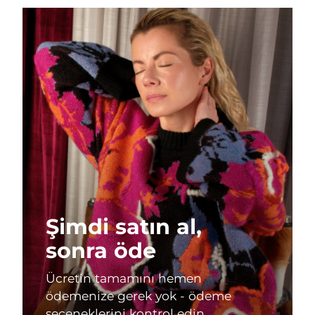
Şimdi satın al,
sonra öde
Ücretin tamamını hemen
ödemenize gerek yok - ödeme
seçeneklerini kontrol edin.