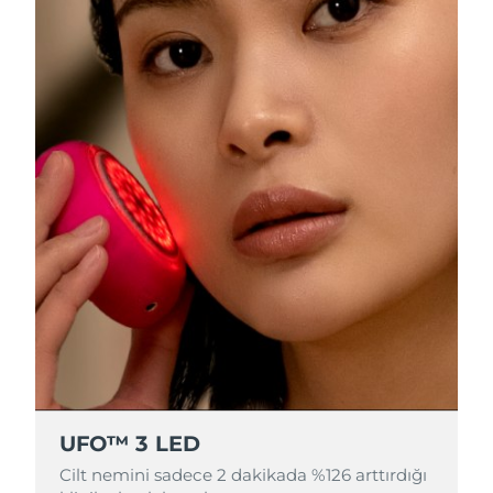
Çin Makao ÖİB
Tahmini teslim tarihi
১৪/৮/২৬
Malezya
Tahmini teslim tarihi
১৫/৮/২৬
Malta
Tahmini teslim tarihi
১২/৮/২৬
Meksika
Tahmini teslim tarihi
১৬/৮/২৬
Monako
Tahmini teslim tarihi
১৩/৮/২৬
Hollanda
Tahmini teslim tarihi
১২/৮/২৬
Yeni Zelanda
Tahmini teslim tarihi
১২/৮/২৬
Norveç
Tahmini teslim tarihi
১২/৮/২৬
UFO™ 3 LED
Umman
Tahmini teslim tarihi
১৫/৮/২৬
Cilt nemini sadece 2 dakikada %126 arttırdığı