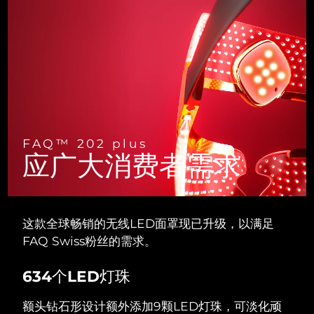
斯洛伐克
预计送达日期
9/8/26
斯洛文尼亚
预计送达日期
9/8/26
南非
预计送达日期
17/8/26
韩国
预计送达日期
11/8/26
FAQ™ 202 plus
西班牙
预计送达日期
9/8/26
应广大消费者需求
瑞典
预计送达日期
9/8/26
瑞士
预计送达日期
9/8/26
这款全球畅销的无线LED面罩现已升级，以满足
FAQ Swiss粉丝的需求。
台湾
预计送达日期
14/8/26
634个LED灯珠
泰国
预计送达日期
13/8/26
额头钻石形设计额外添加9颗LED灯珠，可淡化顽
土耳其
预计送达日期
10/8/26