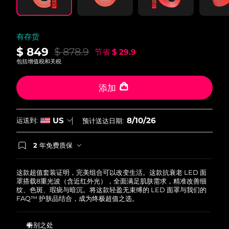
有存货
$ 849
$ 878.9
节省
$ 29.9
包括增值税和关税
添加
8/10/26
US
运送到:
预计送达日期:
2 年免费质保
如果您在2年质保期内发现任何非人为质量问题，
FOREO将免费为您更换产品。
这款超值套装证明，完美组合可以改变生活。这款抗衰老 LED 面
罩搭载8重光波（含近红外光），全面满足肌肤需求，精准改善细
纹、色斑、瑕疵与暗沉。将这款轻盈无束缚的 LED 面罩与我们的
FAQ™ 护肤品结合，成为终极超值之选。
特别之处