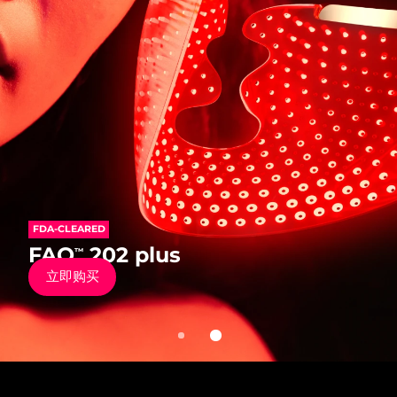
发货国家
美国
预计送达日期
10/8/26
FAQ™ Dual LED Panel
英国
预计送达日期
9/8/26
热门产品
西班牙
预计送达日期
9/8/26
澳大利亚
预计送达日期
12/8/26
FDA-CLEARED
法国
预计送达日期
9/8/26
FDA-CLEARED
FAQ
202
™
特别优惠
畅销产品
FAQ
202 plus
™
抗老硅胶彩光面罩仪
德国
预计送达日期
9/8/26
立即购买
立即购买
加拿大
预计送达日期
13/8/26
红光疗法
澳大利亚
预计送达日期
12/8/26