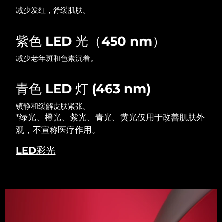
减少发红，舒缓肌肤。
波兰
预计送达日期
10/8/26
紫色 LED 光（450 nm）
葡萄牙
预计送达日期
9/8/26
减少老年斑和色素沉着。
波多黎各
预计送达日期
11/8/26
青色 LED 灯 (463 nm)
卡塔尔
预计送达日期
10/8/26
镇静和缓解皮肤紧张。
留尼汪
预计送达日期
14/8/26
*绿光、橙光、紫光、青光、黄光仅用于改善肌肤外
观，不宣称医疗作用。
罗马尼亚
预计送达日期
9/8/26
LED彩光
俄罗斯
预计送达日期
17/8/26
沙特阿拉伯
预计送达日期
10/8/26
新加坡
预计送达日期
11/8/26