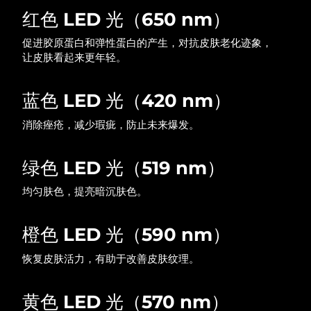
红色 LED 光（650 nm）
中国澳门特别行政区
预计送达日期
11/8/26
促进胶原蛋白和弹性蛋白的产生，对抗皮肤老化迹象，
马来西亚
预计送达日期
12/8/26
让皮肤看起来更年轻。
马耳他
预计送达日期
9/8/26
蓝色 LED 光（420 nm）
墨西哥
预计送达日期
13/8/26
消除痤疮，减少瑕疵，防止未来爆发。
摩纳哥
预计送达日期
10/8/26
绿色 LED 光（519 nm）
荷兰
预计送达日期
9/8/26
均匀肤色，提亮暗沉肤色。
新西兰
预计送达日期
9/8/26
橙色 LED 光（590 nm）
挪威
预计送达日期
9/8/26
恢复皮肤活力，有助于改善皮肤纹理。
阿曼
预计送达日期
12/8/26
黄色 LED 光（570 nm）
菲律宾
预计送达日期
12/8/26