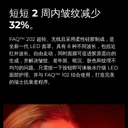
瑞典美肤护理
奥地利
预计送达日期
9/8/26
短短 2 周内皱纹减少
32%。
巴林
预计送达日期
10/8/26
面部清洁
紧致提拉
比利时
预计送达日期
9/8/26
FAQ™ 202 超轻、无线且采用柔性硅胶制成，是
LUNA™ 4 套装
BEAR™ 2 套装
全新一代 LED 面罩。具有 8 种不同波长，包括近
百慕大
预计送达日期
15/8/26
Anti-aging massage
Microcurrent toning
红外波长。自由走动，同时面膜可促进胶原蛋白的
生成，并解决皱纹、老年斑、暗沉、肤色和纹理不
波斯尼亚和黑塞哥维那
预计送达日期
12/8/26
均匀的问题。只需按一下按钮即可体验水疗级 LED
补水保湿
口腔护理
LUNA™ 4 Plus
BEAR™ 2 go
面部护理。并与 FAQ™ 102 结合使用，打造完美
文莱
预计送达日期
14/8/26
UFO™ 3 套装
issa™ 4
Massage, LED heating
Microcurrent toning on-the-go
的瑞士抗衰老程序。
FAQ™ 抗老护理
Deep facial hydration
Hybrid silicone sonic toothbrush
保加利亚
预计送达日期
9/8/26
NEW
LUNA™ 4 Men
BEAR™ 2 eyes & lips
加拿大
预计送达日期
13/8/26
UFO™ 3 LED
issa™ 4 plus
For men, anti-aging massage
Microcurrent line smoothing device
Near-infrared and red light therapy
Smart hybrid silicone sonic toothbrush
智利
预计送达日期
13/8/26
device
抗老
LED治疗