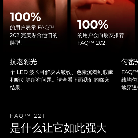
Professional IPL hair removal device
Microcurrent body toning
All hair treatments
All FAQ™ skincare
德国
预计送达日期
9/8/26
100%
FAQ™产品
FAQ™产品
痘肌护理
眼部护理
100%
直布罗陀
PEACH™ 2
LUNA™ 4 body
预计送达日期
13/8/26
FAQ™ products
All anti-aging treatments
的用户表示 FAQ™
All LED treatments
ESPADA™ 2 plus
BEAR™ 2 eyes & lips
IPL hair removal
Massaging body brush
All toning treatments
202 完美贴合他们的
的用户会向朋友推荐
希腊
预计送达日期
9/8/26
Recurring acne LED therapy
Microcurrent line smoothing device
脸型。
FAQ™ 202。
中国香港特别行政区
预计送达日期
10/8/26
PEACH™ 2 go
SUPERCHARGED™ serum
护发
毛孔护理
抗老彩光
匀密
ESPADA™ 2
IRIS™ 2
Travel-friendly IPL hair removal
Firming body serum
匈牙利
LUNA™ 4 hair
预计送达日期
9/8/26
KIWI™ derma
Acne treatment device
Rejuvenating eye massager
NEW
个 LED 波长可解决从皱纹、色素沉着到瑕疵
FAQ™
2-in-1 LED scalp massager
Diamond microdermabrasion .
和暗沉等所有问题。请查看下面我们的临床
线均匀
冰岛
预计送达日期
10/8/26
PEACH™ Cooling Prep Gel
结果。
地穿透
ESPADA™ Blemish Solution
眼部护肤
牙齿美白
Cooling IPL hair removal gel
印度尼西亚
预计送达日期
7/8/26
FLIP™ play advanced
KIWI™
Concentrated acne gel
Advanced eye care treatment
issa™ Teeth Whitening Set
LED light hairbrush
Blackhead remover
爱尔兰
预计送达日期
9/8/26
更多的
Dual LED + sonic device & 18% PAP gel
FAQ™ 221
ESPADA™ 设备
眼部护理设备
是什么让它如此强大
马恩岛
预计送达日期
11/8/26
LUNA™ Dual-Peptide Scalp
KIWI™ 皮肤护理
All acne treatment devices
All revitalizing eye massagers
Serum
issa™ Teeth Whitening Gel