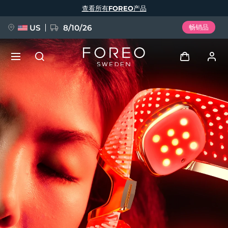
跳
查看所有FOREO产品
转
到
主
要
US
8/10/26
畅销品
内
容
新品
登录
语言
BREAKING NEWS
用户信息
English
Deutsch
Español
我的设备
FAQ™ Pure Beauty-Tech Elixir
Français
Italiano
Português
我的订单
Polski
Svenska
Русский
Türkçe
简体中文
繁體中文
我的地址
issa™ Teeth Whitening Set
我的订阅