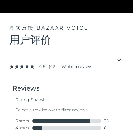
真实反馈
BAZAAR VOICE
用户评价
4.8
(42)
Write a review
4.8
out
of
5
stars,
average
rating
value.
Read
42
Reviews.
Same
page
link.