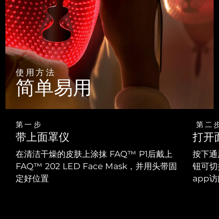
使用方法
简单易用
第一步
第二
带上面罩仪
打开
在清洁干燥的皮肤上涂抹 FAQ™ P1后戴上
按下通
FAQ™ 202 LED Face Mask，并用头带固
钮可切
定好位置
app