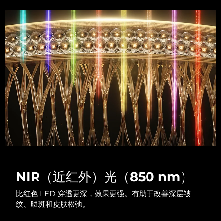
Advanced pore care essentials
以色列
预计送达日期
13/8/26
For healthy hair
18% PAP
护肤品
男士
意大利
预计送达日期
9/8/26
日本
预计送达日期
12/8/26
泽西岛
预计送达日期
14/8/26
全部购买
哈萨克斯坦
预计送达日期
11/8/26
FOREO APP
科威特
预计送达日期
9/8/26
关于我们
拉脱维亚
预计送达日期
9/8/26
黎巴嫩
预计送达日期
10/8/26
NIR（近红外）光（850 nm）
立陶宛
预计送达日期
9/8/26
比红色 LED 穿透更深，效果更强。有助于改善深层皱
纹、晒斑和皮肤松弛。
卢森堡
预计送达日期
9/8/26