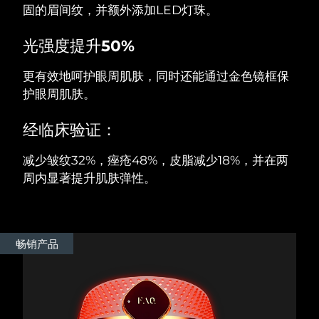
固的眉间纹，并额外添加LED灯珠。
阿拉伯联合酋长国
预计送达日期
10/8/26
光强度提升50%
英国
预计送达日期
9/8/26
更有效地呵护眼周肌肤，同时还能通过金色镜框保
护眼周肌肤。
美国
预计送达日期
10/8/26
经临床验证：
乌兹别克斯坦
预计送达日期
14/8/26
减少皱纹32%，痤疮48%，皮脂减少18%，并在两
越南
预计送达日期
15/8/26
周内显著提升肌肤弹性。
畅销产品