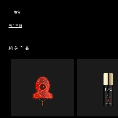
经临床验证，仅需两周即可减少32%的皱纹。
包含
经临床验证，仅需两周即可显著改善肌肤紧致度和弹性。
短短两周内，痘痘减少 48%，皮脂减少 18%。
FAQ™ 202 Silicone LED Face Mask
用户手册
623 个光点精准分布，确保光线均匀覆盖。
FAQ™ Red Light Peptide Serum
蕴含促进胶原蛋白生成的肽、提亮肤色的海水仙花、保湿的透
60 mL FAQ™ Silicone Cleaning Spray
明质酸、舒缓的绿茶和积雪草。
面罩陈列架
预先准备并进行打底，优化LED光疗效果，同时支持肌肤屏
相关产品
收纳袋
障。
USB充电线
快速操作指南
基本操作手册
2年质保