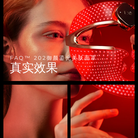
FAQ™ 101
FAQ™ 201
中国
LUNA™ 4 mini
面部提拉护理
预计送达日期
9/8/26
NEW
issa™ 4 smile
UFO™ 3 mini
Clinical anti-aging
LED mask
For young skin, T-zone
Premium anti-aging skincare
哥伦比亚
预计送达日期
13/8/26
Hybrid silicone sonic toothbrush
Red light therapy device for young skin
生发
肌肤年轻化
克罗地亚
预计送达日期
9/8/26
FAQ™ 102
FAQ™ 202
LUNA™ 4 go
BEAR™ 设备
FAQ™ 301
FAQ™ 501
issa™ 4 baby
UFO™ 3 go
Advanced clinical anti-aging
LED mask
For travel or gym bag
All premium facelift devices
NEW
塞浦路斯
预计送达日期
10/8/26
LED hair strengthening scalp massager
Full-Spectrum Red Light Therapy
For ages 0-3
Portable red light therapy
FAQ™ 202御颜鎏光美肤面罩
捷克
预计送达日期
9/8/26
FAQ™ 103
FAQ™ 211
真实效果
LUNA™ 护肤
保健品
FAQ™ Scalp Serum
FAQ™ 502
issa™ Teeth Whitening Set
面膜
Luxurious clinical anti-aging set
Anti-aging neck & décolleté LED mask
Premium cleansers & balm
丹麦
预计送达日期
9/8/26
Scalp recovery probiotic serum
Full-Spectrum Red Light Therapy
Dual LED + sonic device & 18% PAP gel
Rejuvenation & hydration
专业治疗
爱沙尼亚
预计送达日期
9/8/26
FAQ™ P1 Primer
FAQ™ 221
LUNA™ 设备
FAQ™护肤品
ISSA™ 设备
UFO™ 设备
Manuka honey primer
Anti-aging LED hand mask
芬兰
FAQ™ Red Light Serum
预计送达日期
9/8/26
All facial cleansing devices
All FAQ™ skincare
All silicone sonic toothbrushes
All deep facial hydration devices
法国
预计送达日期
9/8/26
脱毛
身体护理
FAQ™护肤品
FAQ™护肤品
PEACH™ 2 Pro Max
BEAR™ 2 body
FAQ™产品
FAQ™ skincare
法属波利尼西亚
预计送达日期
13/8/26
All FAQ™ skincare
All FAQ™ skincare