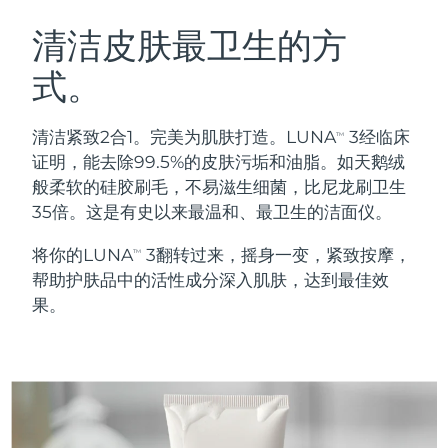
瑞典美肤护理
奥地利
预计送达日期
8/10/26
清洁皮肤最卫生的方
式。
巴林
预计送达日期
8/11/26
面部清洁
紧致提拉
比利时
预计送达日期
8/10/26
清洁紧致2合1。完美为肌肤打造。LUNA
3经临床
TM
LUNA™ 4 套装
BEAR™ 2 套装
证明，能去除99.5%的皮肤污垢和油脂。如天鹅绒
百慕大
预计送达日期
8/16/26
Anti-aging massage
Microcurrent toning
般柔软的硅胶刷毛，不易滋生细菌，比尼龙刷卫生
35倍。这是有史以来最温和、最卫生的洁面仪。
波斯尼亚和黑塞哥维那
预计送达日期
8/13/26
补水保湿
口腔护理
将你的LUNA
3翻转过来，摇身一变，紧致按摩，
LUNA™ 4 Plus
BEAR™ 2 go
TM
文莱
预计送达日期
8/15/26
UFO™ 3 套装
issa™ 4
帮助护肤品中的活性成分深入肌肤，达到最佳效
Massage, LED heating
Microcurrent toning on-the-go
FAQ™ 抗老护理
Deep facial hydration
Hybrid silicone sonic toothbrush
果。
保加利亚
预计送达日期
8/10/26
NEW
LUNA™ 4 Men
BEAR™ 2 eyes & lips
加拿大
预计送达日期
8/14/26
UFO™ 3 LED
issa™ 4 plus
For men, anti-aging massage
Microcurrent line smoothing device
Near-infrared and red light therapy
Smart hybrid silicone sonic toothbrush
智利
预计送达日期
8/14/26
device
抗老
LED治疗