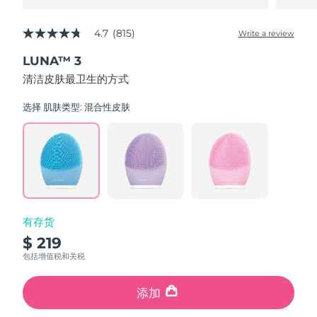
4.7
(815)
Write a review
4.7
out
LUNA™ 3
of
5
清洁皮肤最卫生的方式
stars,
average
rating
选择 肌肤类型:
混合性皮肤
value.
Read
815
Reviews.
Same
page
link.
有存货
$ 219
包括增值税和关税
添加