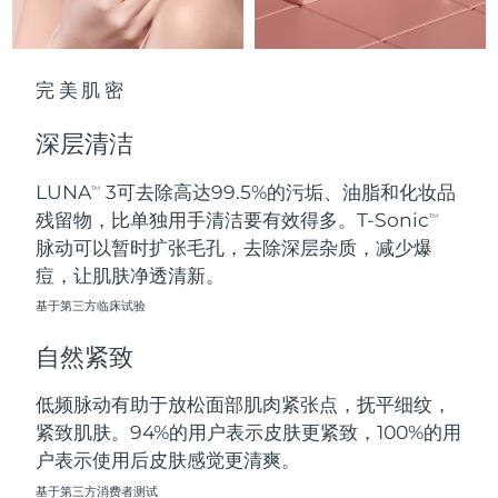
波兰
预计送达日期
8/11/26
完美肌密
葡萄牙
预计送达日期
8/10/26
深层清洁
波多黎各
预计送达日期
8/12/26
LUNA
3可去除高达99.5%的污垢、油脂和化妆品
TM
卡塔尔
预计送达日期
8/11/26
残留物，比单独用手清洁要有效得多。T-Sonic
TM
脉动可以暂时扩张毛孔，去除深层杂质，减少爆
留尼汪
预计送达日期
8/15/26
痘，让肌肤净透清新。
基于第三方临床试验
罗马尼亚
预计送达日期
8/10/26
自然紧致
俄罗斯
预计送达日期
8/18/26
低频脉动有助于放松面部肌肉紧张点，抚平细纹，
沙特阿拉伯
预计送达日期
8/11/26
紧致肌肤。94%的用户表示皮肤更紧致，100%的用
户表示使用后皮肤感觉更清爽。
新加坡
预计送达日期
8/12/26
基于第三方消费者测试