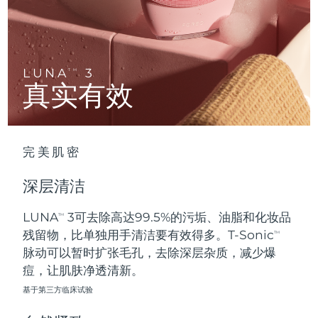
Advanced pore care essentials
以色列
预计送达日期
8/14/26
For healthy hair
18% PAP
护肤品
男士
意大利
预计送达日期
8/10/26
日本
预计送达日期
8/13/26
LUNA
3
TM
真实有效
泽西岛
预计送达日期
8/15/26
全部购买
哈萨克斯坦
预计送达日期
8/12/26
完美肌密
FOREO APP
科威特
预计送达日期
8/10/26
深层清洁
关于我们
拉脱维亚
预计送达日期
8/10/26
LUNA
3可去除高达99.5%的污垢、油脂和化妆品
TM
残留物，比单独用手清洁要有效得多。T-Sonic
黎巴嫩
预计送达日期
8/11/26
TM
脉动可以暂时扩张毛孔，去除深层杂质，减少爆
立陶宛
痘，让肌肤净透清新。
预计送达日期
8/10/26
基于第三方临床试验
卢森堡
预计送达日期
8/10/26