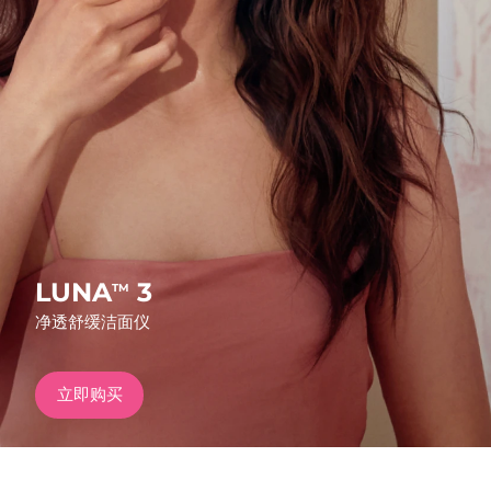
发货国家
美国
预计送达日期
8/11/26
FAQ™ Dual LED Panel
英国
预计送达日期
8/10/26
热门产品
西班牙
预计送达日期
8/10/26
澳大利亚
预计送达日期
8/13/26
法国
预计送达日期
8/10/26
LUNA
3
TM
特别优惠
畅销产品
净透舒缓洁面仪
德国
预计送达日期
8/10/26
加拿大
预计送达日期
8/14/26
立即购买
红光疗法
澳大利亚
预计送达日期
8/13/26