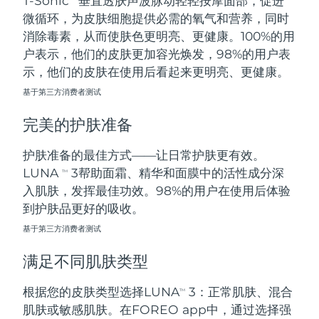
T-Sonic
垂直透肤声波脉动轻轻按摩面部，促进
微循环，为皮肤细胞提供必需的氧气和营养，同时
阿拉伯联合酋长国
预计送达日期
8/11/26
消除毒素，从而使肤色更明亮、更健康。100%的用
户表示，他们的皮肤更加容光焕发，98%的用户表
英国
预计送达日期
8/10/26
示，他们的皮肤在使用后看起来更明亮、更健康。
基于第三方消费者测试
美国
预计送达日期
8/11/26
完美的护肤准备
乌兹别克斯坦
预计送达日期
8/15/26
护肤准备的最佳方式——让日常护肤更有效。
越南
预计送达日期
8/16/26
LUNA
3帮助面霜、精华和面膜中的活性成分深
TM
入肌肤，发挥最佳功效。98%的用户在使用后体验
到护肤品更好的吸收。
基于第三方消费者测试
满足不同肌肤类型
根据您的皮肤类型选择LUNA
3：正常肌肤、混合
TM
肌肤或敏感肌肤。在FOREO app中，通过选择强