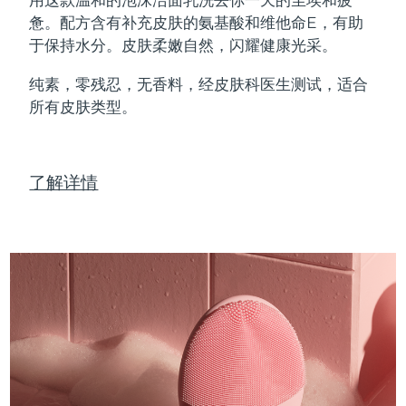
Professional IPL hair removal device
Microcurrent body toning
All hair treatments
All FAQ™ skincare
惫。配方含有补充皮肤的氨基酸和维他命E，有助
德国
预计送达日期
8/10/26
于保持水分。皮肤柔嫩自然，闪耀健康光采。
FAQ™产品
FAQ™产品
痘肌护理
眼部护理
直布罗陀
PEACH™ 2
LUNA™ 4 body
预计送达日期
8/14/26
FAQ™ products
All anti-aging treatments
All LED treatments
纯素，零残忍，无香料，经皮肤科医生测试，适合
ESPADA™ 2 plus
BEAR™ 2 eyes & lips
IPL hair removal
Massaging body brush
All toning treatments
所有皮肤类型。
希腊
预计送达日期
8/10/26
Recurring acne LED therapy
Microcurrent line smoothing device
中国香港特别行政区
预计送达日期
8/11/26
PEACH™ 2 go
SUPERCHARGED™ serum
护发
毛孔护理
ESPADA™ 2
IRIS™ 2
了解详情
Travel-friendly IPL hair removal
Firming body serum
匈牙利
LUNA™ 4 hair
预计送达日期
8/10/26
KIWI™ derma
Acne treatment device
Rejuvenating eye massager
NEW
2-in-1 LED scalp massager
Diamond microdermabrasion .
冰岛
预计送达日期
8/11/26
PEACH™ Cooling Prep Gel
ESPADA™ Blemish Solution
眼部护肤
牙齿美白
Cooling IPL hair removal gel
印度尼西亚
预计送达日期
8/8/26
FLIP™ play advanced
KIWI™
Concentrated acne gel
Advanced eye care treatment
issa™ Teeth Whitening Set
LED light hairbrush
Blackhead remover
爱尔兰
预计送达日期
8/10/26
更多的
Dual LED + sonic device & 18% PAP gel
ESPADA™ 设备
眼部护理设备
马恩岛
预计送达日期
8/12/26
LUNA™ Dual-Peptide Scalp
KIWI™ 皮肤护理
All acne treatment devices
All revitalizing eye massagers
Serum
issa™ Teeth Whitening Gel