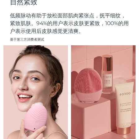
自然紧致
中国澳门特别行政区
预计送达日期
8/12/26
低频脉动有助于放松面部肌肉紧张点，抚平细纹，
马来西亚
预计送达日期
8/13/26
紧致肌肤。94%的用户表示皮肤更紧致，100%的用
户表示使用后皮肤感觉更清爽。
马耳他
预计送达日期
8/10/26
基于第三方消费者测试
墨西哥
预计送达日期
8/14/26
摩纳哥
预计送达日期
8/11/26
荷兰
预计送达日期
8/10/26
新西兰
预计送达日期
8/10/26
挪威
预计送达日期
8/10/26
阿曼
预计送达日期
8/13/26
菲律宾
预计送达日期
8/13/26