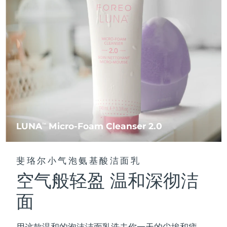
FAQ™ 101
FAQ™ 201
中国
LUNA™ 4 mini
面部提拉护理
预计送达日期
8/10/26
NEW
issa™ 4 smile
UFO™ 3 mini
Clinical anti-aging
LED mask
For young skin, T-zone
Premium anti-aging skincare
哥伦比亚
预计送达日期
8/14/26
Hybrid silicone sonic toothbrush
Red light therapy device for young skin
生发
肌肤年轻化
克罗地亚
预计送达日期
8/10/26
FAQ™ 102
FAQ™ 202
LUNA™ 4 go
BEAR™ 设备
FAQ™ 301
FAQ™ 501
issa™ 4 baby
UFO™ 3 go
Advanced clinical anti-aging
LED mask
For travel or gym bag
All premium facelift devices
NEW
塞浦路斯
预计送达日期
8/11/26
LED hair strengthening scalp massager
Full-Spectrum Red Light Therapy
For ages 0-3
Portable red light therapy
捷克
预计送达日期
8/10/26
FAQ™ 103
FAQ™ 211
LUNA™ 护肤
保健品
FAQ™ Scalp Serum
FAQ™ 502
issa™ Teeth Whitening Set
面膜
Luxurious clinical anti-aging set
Anti-aging neck & décolleté LED mask
Premium cleansers & balm
丹麦
预计送达日期
8/10/26
LUNA
Micro-Foam Cleanser 2.0
TM
Scalp recovery probiotic serum
Full-Spectrum Red Light Therapy
Dual LED + sonic device & 18% PAP gel
Rejuvenation & hydration
专业治疗
爱沙尼亚
预计送达日期
8/10/26
FAQ™ P1 Primer
FAQ™ 221
LUNA™ 设备
斐珞尔小气泡氨基酸洁面乳
FAQ™护肤品
ISSA™ 设备
UFO™ 设备
Manuka honey primer
Anti-aging LED hand mask
芬兰
FAQ™ Red Light Serum
预计送达日期
8/10/26
All facial cleansing devices
空气般轻盈 温和深彻洁
All FAQ™ skincare
All silicone sonic toothbrushes
All deep facial hydration devices
法国
预计送达日期
8/10/26
面
脱毛
身体护理
FAQ™护肤品
FAQ™护肤品
PEACH™ 2 Pro Max
BEAR™ 2 body
FAQ™产品
FAQ™ skincare
法属波利尼西亚
预计送达日期
8/14/26
All FAQ™ skincare
All FAQ™ skincare
用这款温和的泡沫洁面乳洗去你一天的尘埃和疲