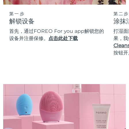
第一步
第二步
解锁设备
涂抹
首先，通过FOREO For you app解锁您的
打湿面
设备并注册保修。
点击此处下载
果，我
Cleans
按钮开