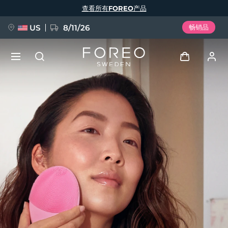
跳
查看所有FOREO产品
转
到
主
要
US
8/11/26
畅销品
内
容
新品
登录
语言
BREAKING NEWS
用户信息
English
Deutsch
Español
我的设备
FAQ™ Pure Beauty-Tech Elixir
Français
Italiano
Português
我的订单
Polski
Svenska
Русский
Türkçe
简体中文
繁體中文
我的地址
issa™ Teeth Whitening Set
我的订阅