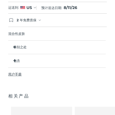
8/11/26
US
运送到:
预计送达日期:
2 年免费质保
如果您在2年质保期内发现任何非人为质量问题，
FOREO将免费为您更换产品。
混合性皮肤
特别之处
经临床证明，可去除99.5%的皮肤污垢、油脂和化妆品残留
物。
包含
清除毛孔深处的杂质，减少爆痘的可能。
LUNA
3
™
抚平细纹，帮助放松面部肌肉紧张点。
用户手册
USB 充电线
按摩面部，促进微循环，使肤色更明亮、更健康。
便携袋
超软硅胶刷毛可温和去除死皮细胞。
快速操作指南
16档强度，符合人体工程学的轻质设计，智能app护肤。
相关产品
通用操作指南
2年质保 (西班牙、葡萄牙、瑞典：3年质保)