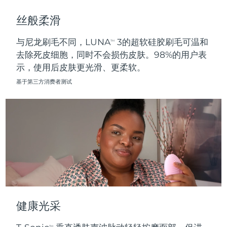
斯洛伐克
预计送达日期
8/10/26
丝般柔滑
斯洛文尼亚
预计送达日期
8/10/26
与尼龙刷毛不同，LUNA
3的超软硅胶刷毛可温和
TM
去除死皮细胞，同时不会损伤皮肤。98%的用户表
南非
预计送达日期
8/18/26
示，使用后皮肤更光滑、更柔软。
韩国
预计送达日期
8/12/26
基于第三方消费者测试
西班牙
预计送达日期
8/10/26
瑞典
预计送达日期
8/10/26
瑞士
预计送达日期
8/10/26
台湾
预计送达日期
8/15/26
泰国
预计送达日期
8/14/26
健康光采
土耳其
预计送达日期
8/11/26
TM