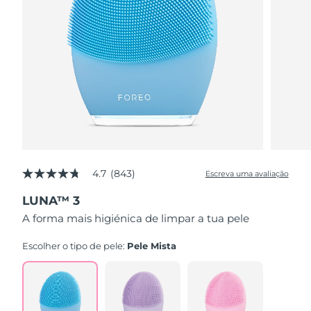
4.7
(843)
Escreva uma avaliação
4.7
de
LUNA™ 3
5
estrelas,
A forma mais higiénica de limpar a tua pele
valor
médio
de
Escolher o tipo de pele:
Pele Mista
avaliação.
Read
843
Reviews.
Link