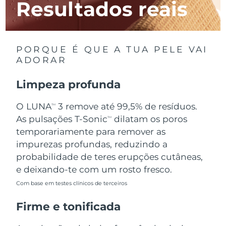
Resultados reais
Luxemburgo
Entrega prevista
8/9/26
Macau, RAE da
Entrega prevista
8/11/26
China
PORQUE É QUE A TUA PELE VAI
ADORAR
Malásia
Entrega prevista
8/12/26
Limpeza profunda
Malta
Entrega prevista
8/9/26
O LUNA
3 remove até 99,5% de resíduos.
TM
México
Entrega prevista
8/13/26
As pulsações T-Sonic
dilatam os poros
TM
temporariamente para remover as
Mônaco
Entrega prevista
8/10/26
impurezas profundas, reduzindo a
probabilidade de teres erupções cutâneas,
Países Baixos
Entrega prevista
8/9/26
e deixando-te com um rosto fresco.
Com base em testes clínicos de terceiros
Nova Zelândia
Entrega prevista
8/9/26
Firme e tonificada
Noruega
Entrega prevista
8/9/26