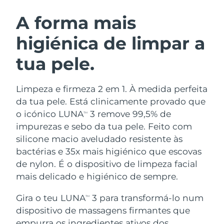
ROTINA DE BELEZA SUECA
Áustria
Entrega prevista
8/9/26
A forma mais
higiénica de limpar a
Barein
Entrega prevista
8/10/26
tua pele.
Limpeza facial
Lifting facial
Bélgica
Entrega prevista
8/9/26
LUNA™ 4 kit
BEAR™ 2 kit
Bermudas
Entrega prevista
8/15/26
Limpeza e firmeza 2 em 1. À medida perfeita
Anti-aging massage
Microcurrent toning
da tua pele. Está clinicamente provado que
Bósnia e
o icónico LUNA
3 remove 99,5% de
TM
Entrega prevista
8/12/26
Hidratação
Cuidado oral
Herzegovina
impurezas e sebo da tua pele. Feito com
LUNA™ 4 Plus
BEAR™ 2 go
UFO™ 3 kit
issa™ 4
silicone macio aveludado resistente às
Massage, LED heating
Microcurrent toning on-the-go
Brunei
Entrega prevista
8/14/26
TRATAMENTO ANTIENVELHECIMENTO
bactérias e 35x mais higiénico que escovas
Deep facial hydration
Hybrid silicone sonic toothbrush
FAQ™
de nylon. É o dispositivo de limpeza facial
Bulgária
Entrega prevista
8/9/26
mais delicado e higiénico de sempre.
LUNA™ 4 Men
BEAR™ 2 eyes & lips
UFO™ 3 LED
NEW
issa™ 4 plus
Canadá
For men, anti-aging massage
Microcurrent line smoothing device
Entrega prevista
8/13/26
Gira o teu LUNA
3 para transformá-lo num
Near-infrared and red light therapy
TM
Smart hybrid silicone sonic toothbrush
device
dispositivo de massagens firmantes que
Chile
Entrega prevista
8/13/26
Antienvelhecimento
Tratamentos LED
empurra os ingredientes ativos dos