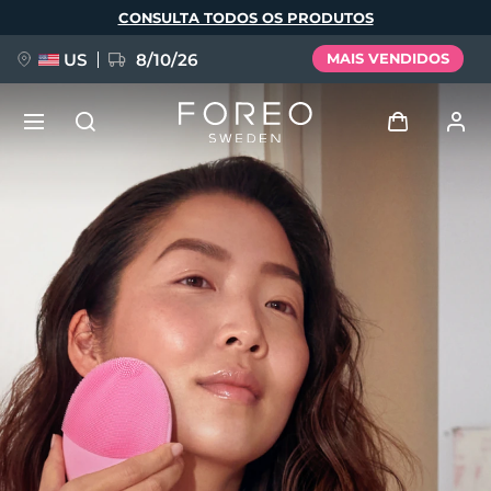
Pular
CONSULTA TODOS OS PRODUTOS
para
o
conteúdo
principal
US
8/10/26
MAIS VENDIDOS
NOVIDADE
Entrar
Idioma
BREAKING NEWS
Perfil de usuário
English
Deutsch
Español
Meus aparelhos
FAQ™ Pure Beauty-Tech Elixir
Français
Italiano
Português
Meus pedidos
Polski
Svenska
Русский
Türkçe
简体中文
繁體中文
Meus endereços
issa™ Teeth Whitening Set
As minhas subscrições