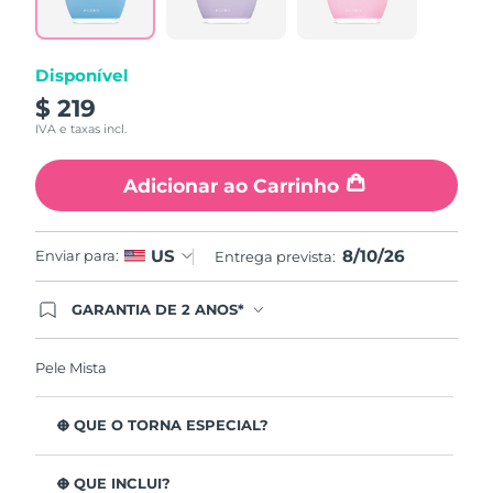
abre
na
mesma
página.
Disponível
$ 219
IVA e taxas incl.
Adicionar ao Carrinho
8/10/26
US
Enviar para:
Entrega prevista:
GARANTIA DE 2 ANOS*
Ao efetuar seu pedido hoje, você tem direito a
cobertura completa da Garantia FOREO. Isso
significa que se você tiver qualquer problema até
Pele Mista
2 anos após a compra, a FOREO substituirá seu
produto gratuitamente.*exceto pelo Luna FOFO
e Luna Play plus cuja garantia é de 90 dias.
O QUE O TORNA ESPECIAL?
Está clinicamente provado que remove 99,5% de
impurezas, sebo e resíduos de maquilhagem da pele.
O QUE INCLUI?