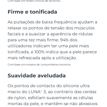
Com base em testes clínicos de terceiros
Tailândia
Entrega prevista
8/13/26
Firme e tonificada
Turquia
Entrega prevista
8/10/26
As pulsações de baixa frequência ajudam a
Emirados Árabes
relaxar os pontos de tensão dos músculos
Entrega prevista
8/10/26
Unidos
faciais e a suavizar a aparência de rídulas
para uma tez mais firme. 94% dos
Reino Unido
Entrega prevista
8/9/26
utilizadores indicam ter uma pele mais
tonificada, e 100% indica que a pele parece
Estados Unidos
Entrega prevista
8/10/26
mais refrescada após a utilização.
Uzbequistão
Entrega prevista
8/14/26
Com base em ensaios de consumidores terceiros
Suavidade aveludada
Vietnã
Entrega prevista
8/15/26
Os pontos de contacto do silicone ultra
macio do LUNA
3, ao contrário das cerdas
TM
de nylon, esfoliam suavemente as células
mortas da pele, e mantêm-se não abrasivos