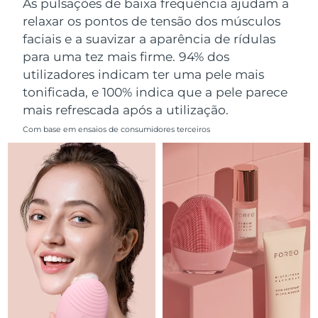
As pulsações de baixa frequência ajudam a
Omã
Entrega prevista
8/12/26
relaxar os pontos de tensão dos músculos
faciais e a suavizar a aparência de rídulas
Filipinas
Entrega prevista
8/12/26
para uma tez mais firme. 94% dos
utilizadores indicam ter uma pele mais
Polônia
Entrega prevista
8/10/26
tonificada, e 100% indica que a pele parece
mais refrescada após a utilização.
Portugal
Entrega prevista
8/9/26
Com base em ensaios de consumidores terceiros
Porto Rico
Entrega prevista
8/11/26
Catar
Entrega prevista
8/10/26
Reunião
Entrega prevista
8/14/26
Romênia
Entrega prevista
8/9/26
Rússia
Entrega prevista
8/17/26
Arábia Saudita
Entrega prevista
8/10/26