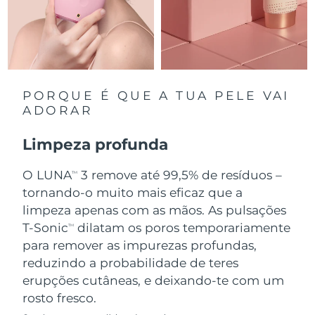
Singapura
Entrega prevista
8/11/26
Eslováquia
Entrega prevista
8/9/26
Eslovênia
Entrega prevista
8/9/26
PORQUE É QUE A TUA PELE VAI
ADORAR
África do Sul
Entrega prevista
8/17/26
Limpeza profunda
Coreia do Sul
Entrega prevista
8/11/26
O LUNA
3 remove até 99,5% de resíduos –
TM
Espanha
tornando-o muito mais eficaz que a
Entrega prevista
8/9/26
limpeza apenas com as mãos. As pulsações
Suécia
Entrega prevista
8/9/26
T-Sonic
dilatam os poros temporariamente
TM
para remover as impurezas profundas,
Suíça
Entrega prevista
8/9/26
reduzindo a probabilidade de teres
erupções cutâneas, e deixando-te com um
Taiwan
Entrega prevista
8/14/26
rosto fresco.