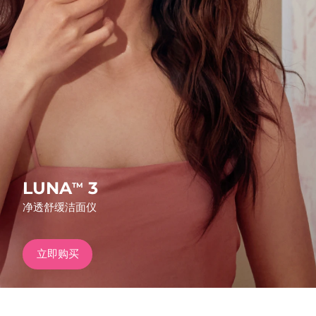
发货国家
美国
预计送达日期
8/9/26
FAQ™ Dual LED Panel
英国
预计送达日期
8/8/26
热门产品
西班牙
预计送达日期
8/8/26
澳大利亚
预计送达日期
8/11/26
法国
预计送达日期
8/8/26
LUNA
3
TM
特别优惠
畅销产品
净透舒缓洁面仪
德国
预计送达日期
8/8/26
加拿大
预计送达日期
8/12/26
立即购买
红光疗法
澳大利亚
预计送达日期
8/11/26