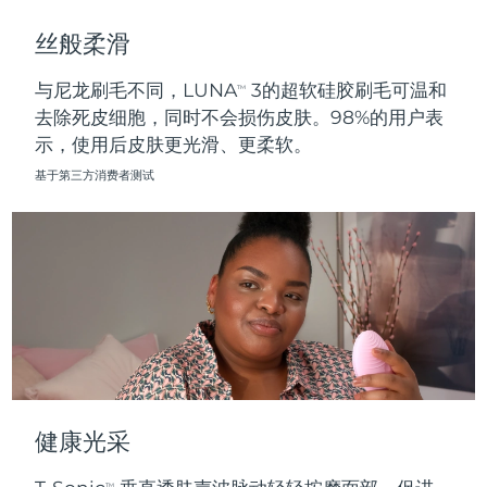
斯洛伐克
预计送达日期
8/8/26
丝般柔滑
斯洛文尼亚
预计送达日期
8/8/26
与尼龙刷毛不同，LUNA
3的超软硅胶刷毛可温和
TM
去除死皮细胞，同时不会损伤皮肤。98%的用户表
南非
预计送达日期
8/16/26
示，使用后皮肤更光滑、更柔软。
韩国
预计送达日期
8/10/26
基于第三方消费者测试
西班牙
预计送达日期
8/8/26
瑞典
预计送达日期
8/8/26
瑞士
预计送达日期
8/8/26
台湾
预计送达日期
8/13/26
泰国
预计送达日期
8/12/26
健康光采
土耳其
预计送达日期
8/9/26
TM