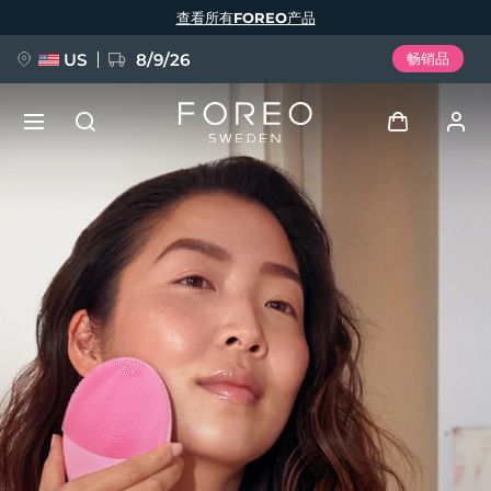
跳
查看所有FOREO产品
转
到
主
要
US
8/9/26
畅销品
内
容
新品
登录
语言
BREAKING NEWS
用户信息
English
Deutsch
Español
我的设备
FAQ™ Pure Beauty-Tech Elixir
Français
Italiano
Português
我的订单
Polski
Svenska
Русский
Türkçe
简体中文
繁體中文
我的地址
issa™ Teeth Whitening Set
我的订阅