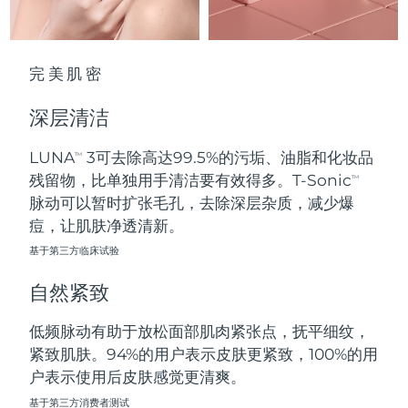
波兰
预计送达日期
8/9/26
完美肌密
葡萄牙
预计送达日期
8/8/26
深层清洁
波多黎各
预计送达日期
8/10/26
LUNA
3可去除高达99.5%的污垢、油脂和化妆品
TM
卡塔尔
预计送达日期
8/9/26
残留物，比单独用手清洁要有效得多。T-Sonic
TM
脉动可以暂时扩张毛孔，去除深层杂质，减少爆
留尼汪
预计送达日期
8/13/26
痘，让肌肤净透清新。
基于第三方临床试验
罗马尼亚
预计送达日期
8/8/26
自然紧致
俄罗斯
预计送达日期
8/16/26
低频脉动有助于放松面部肌肉紧张点，抚平细纹，
沙特阿拉伯
预计送达日期
8/9/26
紧致肌肤。94%的用户表示皮肤更紧致，100%的用
户表示使用后皮肤感觉更清爽。
新加坡
预计送达日期
8/10/26
基于第三方消费者测试