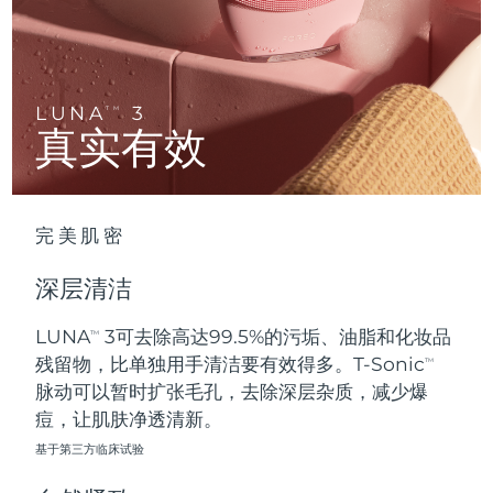
Advanced pore care essentials
以色列
预计送达日期
8/12/26
For healthy hair
18% PAP
护肤品
男士
意大利
预计送达日期
8/8/26
日本
预计送达日期
8/11/26
LUNA
3
TM
真实有效
泽西岛
预计送达日期
8/13/26
全部购买
哈萨克斯坦
预计送达日期
8/10/26
完美肌密
FOREO APP
科威特
预计送达日期
8/8/26
深层清洁
关于我们
拉脱维亚
预计送达日期
8/8/26
LUNA
3可去除高达99.5%的污垢、油脂和化妆品
TM
残留物，比单独用手清洁要有效得多。T-Sonic
黎巴嫩
预计送达日期
8/9/26
TM
脉动可以暂时扩张毛孔，去除深层杂质，减少爆
立陶宛
痘，让肌肤净透清新。
预计送达日期
8/8/26
基于第三方临床试验
卢森堡
预计送达日期
8/8/26