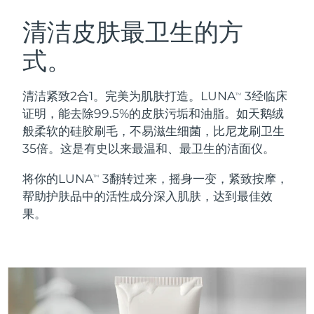
瑞典美肤护理
奥地利
预计送达日期
8/8/26
清洁皮肤最卫生的方
式。
巴林
预计送达日期
8/9/26
面部清洁
紧致提拉
比利时
预计送达日期
8/8/26
清洁紧致2合1。完美为肌肤打造。LUNA
3经临床
TM
LUNA™ 4 套装
BEAR™ 2 套装
证明，能去除99.5%的皮肤污垢和油脂。如天鹅绒
百慕大
预计送达日期
8/14/26
Anti-aging massage
Microcurrent toning
般柔软的硅胶刷毛，不易滋生细菌，比尼龙刷卫生
35倍。这是有史以来最温和、最卫生的洁面仪。
波斯尼亚和黑塞哥维那
预计送达日期
8/11/26
补水保湿
口腔护理
将你的LUNA
3翻转过来，摇身一变，紧致按摩，
LUNA™ 4 Plus
BEAR™ 2 go
TM
文莱
预计送达日期
8/13/26
UFO™ 3 套装
issa™ 4
帮助护肤品中的活性成分深入肌肤，达到最佳效
Massage, LED heating
Microcurrent toning on-the-go
FAQ™ 抗老护理
Deep facial hydration
Hybrid silicone sonic toothbrush
果。
保加利亚
预计送达日期
8/8/26
NEW
LUNA™ 4 Men
BEAR™ 2 eyes & lips
加拿大
预计送达日期
8/12/26
UFO™ 3 LED
issa™ 4 plus
For men, anti-aging massage
Microcurrent line smoothing device
Near-infrared and red light therapy
Smart hybrid silicone sonic toothbrush
智利
预计送达日期
8/12/26
device
抗老
LED治疗