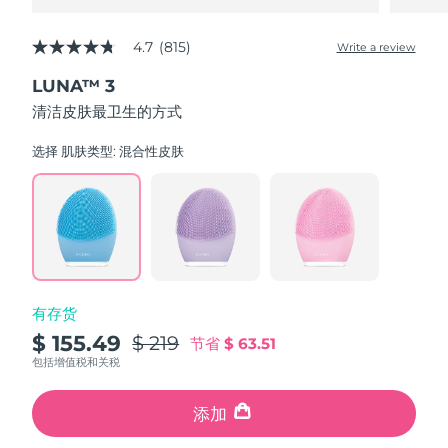
4.7
(815)
Write a review
4.7
out
LUNA™ 3
of
5
清洁皮肤最卫生的方式
stars,
average
rating
选择 肌肤类型:
混合性皮肤
value.
Read
815
Reviews.
Same
page
link.
有存货
$ 155.49
$ 219
节省
$ 63.51
包括增值税和关税
添加