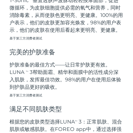
T-Sonic
垂直透肤声波脉动轻轻按摩面部，促进
微循环，为皮肤细胞提供必需的氧气和营养，同时
阿拉伯联合酋长国
预计送达日期
8/9/26
消除毒素，从而使肤色更明亮、更健康。100%的用
户表示，他们的皮肤更加容光焕发，98%的用户表
英国
预计送达日期
8/8/26
示，他们的皮肤在使用后看起来更明亮、更健康。
基于第三方消费者测试
美国
预计送达日期
8/9/26
完美的护肤准备
乌兹别克斯坦
预计送达日期
8/13/26
护肤准备的最佳方式——让日常护肤更有效。
越南
预计送达日期
8/14/26
LUNA
3帮助面霜、精华和面膜中的活性成分深
TM
入肌肤，发挥最佳功效。98%的用户在使用后体验
到护肤品更好的吸收。
基于第三方消费者测试
满足不同肌肤类型
根据您的皮肤类型选择LUNA
3：正常肌肤、混合
TM
肌肤或敏感肌肤。在FOREO app中，通过选择强