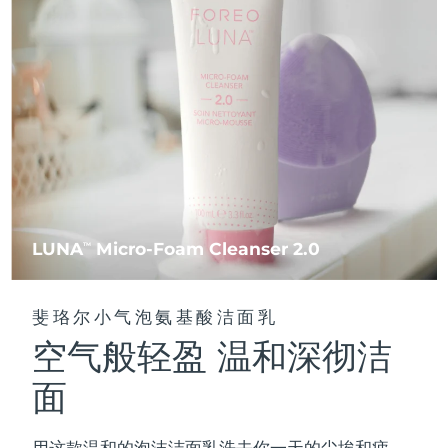
FAQ™ 101
FAQ™ 201
中国
LUNA™ 4 mini
面部提拉护理
预计送达日期
8/8/26
NEW
issa™ 4 smile
UFO™ 3 mini
Clinical anti-aging
LED mask
For young skin, T-zone
Premium anti-aging skincare
哥伦比亚
预计送达日期
8/12/26
Hybrid silicone sonic toothbrush
Red light therapy device for young skin
生发
肌肤年轻化
克罗地亚
预计送达日期
8/8/26
FAQ™ 102
FAQ™ 202
LUNA™ 4 go
BEAR™ 设备
FAQ™ 301
FAQ™ 501
issa™ 4 baby
UFO™ 3 go
Advanced clinical anti-aging
LED mask
For travel or gym bag
All premium facelift devices
NEW
塞浦路斯
预计送达日期
8/9/26
LED hair strengthening scalp massager
Full-Spectrum Red Light Therapy
For ages 0-3
Portable red light therapy
捷克
预计送达日期
8/8/26
FAQ™ 103
FAQ™ 211
LUNA™ 护肤
保健品
FAQ™ Scalp Serum
FAQ™ 502
issa™ Teeth Whitening Set
面膜
Luxurious clinical anti-aging set
Anti-aging neck & décolleté LED mask
Premium cleansers & balm
丹麦
预计送达日期
8/8/26
LUNA
Micro-Foam Cleanser 2.0
TM
Scalp recovery probiotic serum
Full-Spectrum Red Light Therapy
Dual LED + sonic device & 18% PAP gel
Rejuvenation & hydration
专业治疗
爱沙尼亚
预计送达日期
8/8/26
FAQ™ P1 Primer
FAQ™ 221
LUNA™ 设备
斐珞尔小气泡氨基酸洁面乳
FAQ™护肤品
ISSA™ 设备
UFO™ 设备
Manuka honey primer
Anti-aging LED hand mask
芬兰
FAQ™ Red Light Serum
预计送达日期
8/8/26
All facial cleansing devices
空气般轻盈 温和深彻洁
All FAQ™ skincare
All silicone sonic toothbrushes
All deep facial hydration devices
法国
预计送达日期
8/8/26
面
脱毛
身体护理
FAQ™护肤品
FAQ™护肤品
PEACH™ 2 Pro Max
BEAR™ 2 body
FAQ™产品
FAQ™ skincare
法属波利尼西亚
预计送达日期
8/12/26
All FAQ™ skincare
All FAQ™ skincare
用这款温和的泡沫洁面乳洗去你一天的尘埃和疲