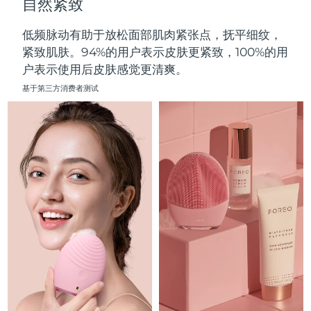
自然紧致
中国澳门特别行政区
预计送达日期
8/10/26
低频脉动有助于放松面部肌肉紧张点，抚平细纹，
马来西亚
预计送达日期
8/11/26
紧致肌肤。94%的用户表示皮肤更紧致，100%的用
户表示使用后皮肤感觉更清爽。
马耳他
预计送达日期
8/8/26
基于第三方消费者测试
墨西哥
预计送达日期
8/12/26
摩纳哥
预计送达日期
8/9/26
荷兰
预计送达日期
8/8/26
新西兰
预计送达日期
8/8/26
挪威
预计送达日期
8/8/26
阿曼
预计送达日期
8/11/26
菲律宾
预计送达日期
8/11/26