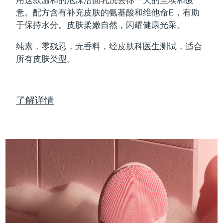
Professional IPL hair removal device
Microcurrent body toning
All hair treatments
All FAQ™ skincare
惫。配方含有补充皮肤的氨基酸和维他命E，有助
德国
预计送达日期
8/8/26
于保持水分。皮肤柔嫩自然，闪耀健康光采。
FAQ™产品
FAQ™产品
痘肌护理
眼部护理
直布罗陀
PEACH™ 2
LUNA™ 4 body
预计送达日期
8/12/26
FAQ™ products
All anti-aging treatments
All LED treatments
纯素，零残忍，无香料，经皮肤科医生测试，适合
ESPADA™ 2 plus
BEAR™ 2 eyes & lips
IPL hair removal
Massaging body brush
All toning treatments
所有皮肤类型。
希腊
预计送达日期
8/8/26
Recurring acne LED therapy
Microcurrent line smoothing device
中国香港特别行政区
预计送达日期
8/9/26
PEACH™ 2 go
SUPERCHARGED™ serum
护发
毛孔护理
ESPADA™ 2
IRIS™ 2
了解详情
Travel-friendly IPL hair removal
Firming body serum
匈牙利
LUNA™ 4 hair
预计送达日期
8/8/26
KIWI™ derma
Acne treatment device
Rejuvenating eye massager
NEW
2-in-1 LED scalp massager
Diamond microdermabrasion .
冰岛
预计送达日期
8/9/26
PEACH™ Cooling Prep Gel
ESPADA™ Blemish Solution
眼部护肤
牙齿美白
Cooling IPL hair removal gel
印度尼西亚
预计送达日期
8/6/26
FLIP™ play advanced
KIWI™
Concentrated acne gel
Advanced eye care treatment
issa™ Teeth Whitening Set
LED light hairbrush
Blackhead remover
爱尔兰
预计送达日期
8/8/26
更多的
Dual LED + sonic device & 18% PAP gel
ESPADA™ 设备
眼部护理设备
马恩岛
预计送达日期
8/10/26
LUNA™ Dual-Peptide Scalp
KIWI™ 皮肤护理
All acne treatment devices
All revitalizing eye massagers
Serum
issa™ Teeth Whitening Gel