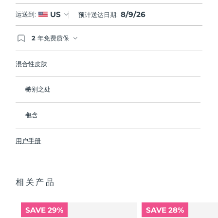
8/9/26
US
运送到:
预计送达日期:
2 年免费质保
如果您在2年质保期内发现任何非人为质量问题，
FOREO将免费为您更换产品。
混合性皮肤
特别之处
经临床证明，可去除99.5%的皮肤污垢、油脂和化妆品残留
物。
包含
清除毛孔深处的杂质，减少爆痘的可能。
LUNA
3
™
抚平细纹，帮助放松面部肌肉紧张点。
用户手册
USB 充电线
按摩面部，促进微循环，使肤色更明亮、更健康。
便携袋
超软硅胶刷毛可温和去除死皮细胞。
快速操作指南
16档强度，符合人体工程学的轻质设计，智能app护肤。
相关产品
通用操作指南
2年质保 (西班牙、葡萄牙、瑞典：3年质保)
SAVE 29%
SAVE 28%