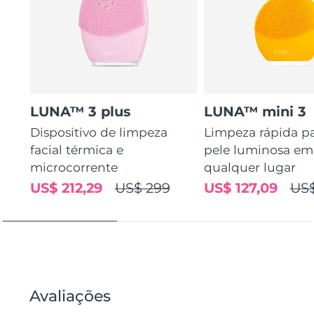
LUNA™ 3 plus
LUNA™ mini 3
Dispositivo de limpeza
Limpeza rápida p
facial térmica e
pele luminosa em
microcorrente
qualquer lugar
US$ 212,29
US$ 299
US$ 127,09
US$