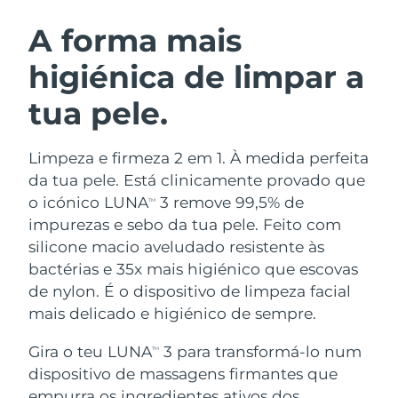
ROTINA DE BELEZA SUECA
Áustria
Entrega prevista
08.08.26
A forma mais
higiénica de limpar a
Barein
Entrega prevista
09.08.26
tua pele.
Limpeza facial
Lifting facial
Bélgica
Entrega prevista
08.08.26
LUNA™ 4 kit
BEAR™ 2 kit
Bermudas
Entrega prevista
14.08.26
Limpeza e firmeza 2 em 1. À medida perfeita
Anti-aging massage
Microcurrent toning
da tua pele. Está clinicamente provado que
Bósnia e
o icónico LUNA
3 remove 99,5% de
TM
Entrega prevista
11.08.26
Hidratação
Cuidado oral
Herzegovina
impurezas e sebo da tua pele. Feito com
LUNA™ 4 Plus
BEAR™ 2 go
UFO™ 3 kit
issa™ 4
silicone macio aveludado resistente às
Massage, LED heating
Microcurrent toning on-the-go
Brunei
Entrega prevista
13.08.26
TRATAMENTO ANTIENVELHECIMENTO
bactérias e 35x mais higiénico que escovas
Deep facial hydration
Hybrid silicone sonic toothbrush
FAQ™
de nylon. É o dispositivo de limpeza facial
Bulgária
Entrega prevista
08.08.26
mais delicado e higiénico de sempre.
LUNA™ 4 Men
BEAR™ 2 eyes & lips
UFO™ 3 LED
NEW
issa™ 4 plus
Canadá
For men, anti-aging massage
Microcurrent line smoothing device
Entrega prevista
12.08.26
Gira o teu LUNA
3 para transformá-lo num
Near-infrared and red light therapy
TM
Smart hybrid silicone sonic toothbrush
device
dispositivo de massagens firmantes que
Chile
Entrega prevista
12.08.26
Antienvelhecimento
Tratamentos LED
empurra os ingredientes ativos dos