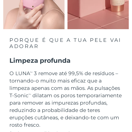
Singapura
Entrega prevista
10.08.26
Eslováquia
Entrega prevista
08.08.26
Eslovênia
Entrega prevista
08.08.26
PORQUE É QUE A TUA PELE VAI
ADORAR
África do Sul
Entrega prevista
16.08.26
Limpeza profunda
Coreia do Sul
Entrega prevista
10.08.26
O LUNA
3 remove até 99,5% de resíduos –
TM
Espanha
tornando-o muito mais eficaz que a
Entrega prevista
08.08.26
limpeza apenas com as mãos. As pulsações
Suécia
Entrega prevista
08.08.26
T-Sonic
dilatam os poros temporariamente
TM
para remover as impurezas profundas,
Suíça
Entrega prevista
08.08.26
reduzindo a probabilidade de teres
erupções cutâneas, e deixando-te com um
Taiwan
Entrega prevista
13.08.26
rosto fresco.