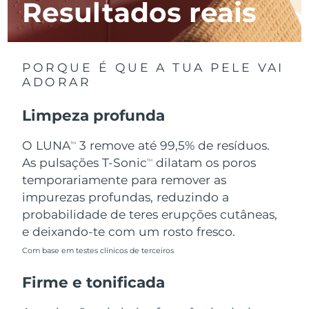
Resultados reais
Luxemburgo
Entrega prevista
08.08.26
Macau, RAE da
Entrega prevista
10.08.26
China
PORQUE É QUE A TUA PELE VAI
ADORAR
Malásia
Entrega prevista
11.08.26
Limpeza profunda
Malta
Entrega prevista
08.08.26
O LUNA
3 remove até 99,5% de resíduos.
TM
México
Entrega prevista
12.08.26
As pulsações T-Sonic
dilatam os poros
TM
temporariamente para remover as
Mônaco
Entrega prevista
09.08.26
impurezas profundas, reduzindo a
probabilidade de teres erupções cutâneas,
Países Baixos
Entrega prevista
08.08.26
e deixando-te com um rosto fresco.
Com base em testes clínicos de terceiros
Nova Zelândia
Entrega prevista
08.08.26
Firme e tonificada
Noruega
Entrega prevista
08.08.26