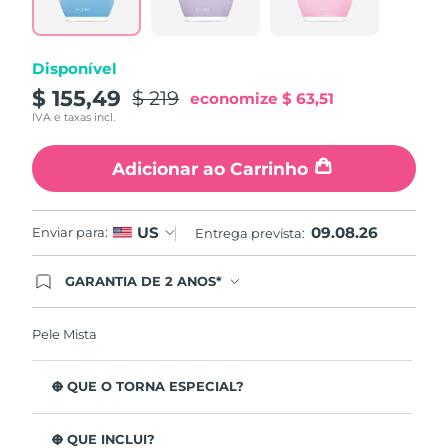
abre
na
mesma
página.
Disponível
$ 155,49
$ 219
economize
$ 63,51
IVA e taxas incl.
Adicionar ao Carrinho
09.08.26
US
Enviar para:
Entrega prevista:
GARANTIA DE 2 ANOS*
Ao efetuar seu pedido hoje, você tem direito a
cobertura completa da Garantia FOREO. Isso
significa que se você tiver qualquer problema até
Pele Mista
2 anos após a compra, a FOREO substituirá seu
produto gratuitamente.*exceto pelo Luna FOFO
e Luna Play plus cuja garantia é de 90 dias.
O QUE O TORNA ESPECIAL?
Está clinicamente provado que remove 99,5% de
impurezas, sebo e resíduos de maquilhagem da pele.
O QUE INCLUI?