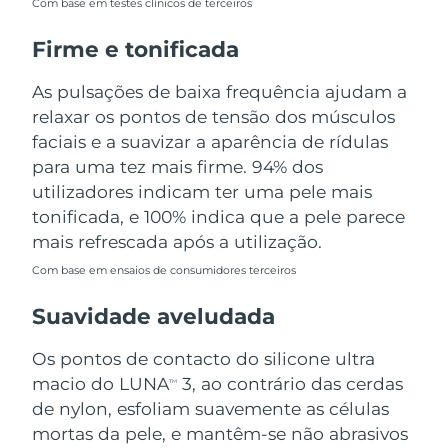
Com base em testes clínicos de terceiros
Tailândia
Entrega prevista
12.08.26
Firme e tonificada
Turquia
Entrega prevista
09.08.26
As pulsações de baixa frequência ajudam a
Emirados Árabes
relaxar os pontos de tensão dos músculos
Entrega prevista
09.08.26
Unidos
faciais e a suavizar a aparência de rídulas
para uma tez mais firme. 94% dos
Reino Unido
Entrega prevista
08.08.26
utilizadores indicam ter uma pele mais
tonificada, e 100% indica que a pele parece
Estados Unidos
Entrega prevista
09.08.26
mais refrescada após a utilização.
Uzbequistão
Entrega prevista
13.08.26
Com base em ensaios de consumidores terceiros
Suavidade aveludada
Vietnã
Entrega prevista
14.08.26
Os pontos de contacto do silicone ultra
macio do LUNA
3, ao contrário das cerdas
TM
de nylon, esfoliam suavemente as células
mortas da pele, e mantêm-se não abrasivos