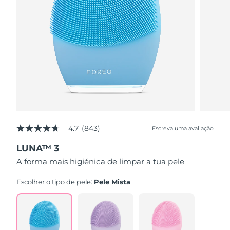
4.7
(843)
Escreva uma avaliação
4.7
de
LUNA™ 3
5
estrelas,
A forma mais higiénica de limpar a tua pele
valor
médio
de
Escolher o tipo de pele:
Pele Mista
avaliação.
Read
843
Reviews.
Link