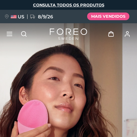
Pular
CONSULTA TODOS OS PRODUTOS
para
o
conteúdo
principal
US
8/9/26
MAIS VENDIDOS
NOVIDADE
Entrar
Idioma
BREAKING NEWS
Perfil de usuário
English
Deutsch
Español
Meus aparelhos
FAQ™ Pure Beauty-Tech Elixir
Français
Italiano
Português
Meus pedidos
Polski
Svenska
Русский
Türkçe
简体中文
繁體中文
Meus endereços
issa™ Teeth Whitening Set
As minhas subscrições