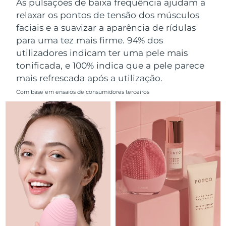
As pulsações de baixa frequência ajudam a
Omã
Entrega prevista
11.08.26
relaxar os pontos de tensão dos músculos
faciais e a suavizar a aparência de rídulas
Filipinas
Entrega prevista
11.08.26
para uma tez mais firme. 94% dos
utilizadores indicam ter uma pele mais
Polônia
Entrega prevista
09.08.26
tonificada, e 100% indica que a pele parece
mais refrescada após a utilização.
Portugal
Entrega prevista
08.08.26
Com base em ensaios de consumidores terceiros
Porto Rico
Entrega prevista
10.08.26
Catar
Entrega prevista
09.08.26
Reunião
Entrega prevista
13.08.26
Romênia
Entrega prevista
08.08.26
Rússia
Entrega prevista
16.08.26
Arábia Saudita
Entrega prevista
09.08.26