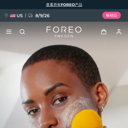
跳
查看所有FOREO产品
转
到
主
要
US
8/9/26
畅销品
内
容
新品
登录
语言
BREAKING NEWS
用户信息
English
Deutsch
Español
我的设备
FAQ™ Pure Beauty-Tech Elixir
Français
Italiano
Português
我的订单
Polski
Svenska
Русский
Türkçe
简体中文
繁體中文
我的地址
issa™ Teeth Whitening Set
我的订阅