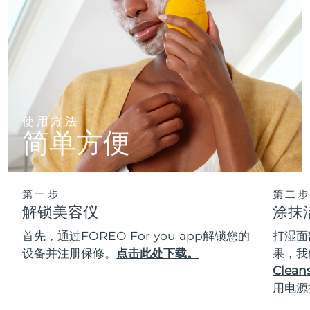
使用方法
简单方便
第一步
第二步
解锁美容仪
涂抹
首先，通过FOREO For you app解锁您的
打湿面
设备并注册保修。
点击此处下载。
果，我
Cleans
用电源