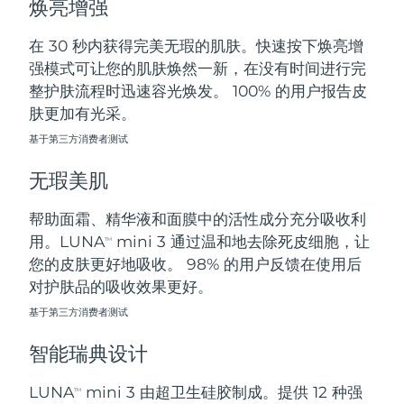
焕亮增强
斯洛伐克
预计送达日期
08/08/2026
在 30 秒内获得完美无瑕的肌肤。快速按下焕亮增
斯洛文尼亚
预计送达日期
08/08/2026
强模式可让您的肌肤焕然一新，在没有时间进行完
整护肤流程时迅速容光焕发。 100% 的用户报告皮
南非
预计送达日期
16/08/2026
肤更加有光采。
基于第三方消费者测试
韩国
预计送达日期
10/08/2026
无瑕美肌
西班牙
预计送达日期
08/08/2026
帮助面霜、精华液和面膜中的活性成分充分吸收利
瑞典
预计送达日期
08/08/2026
用。LUNA
mini 3 通过温和地去除死皮细胞，让
TM
您的皮肤更好地吸收。 98% 的用户反馈在使用后
瑞士
预计送达日期
08/08/2026
对护肤品的吸收效果更好。
台湾
基于第三方消费者测试
预计送达日期
13/08/2026
智能瑞典设计
泰国
预计送达日期
12/08/2026
LUNA
mini 3 由超卫生硅胶制成。提供 12 种强
TM
土耳其
预计送达日期
09/08/2026