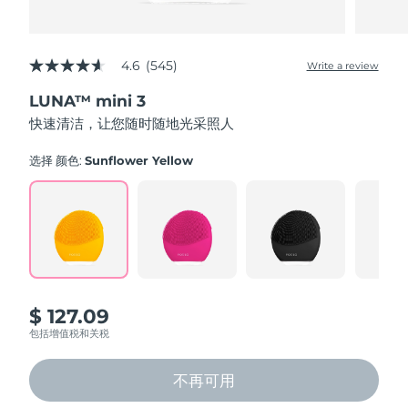
4.6
(545)
Write a review
4.6
out
LUNA™ mini 3
of
5
快速清洁，让您随时随地光采照人
stars,
average
rating
选择 颜色:
Sunflower Yellow
value.
Read
545
Reviews.
Same
page
link.
$ 127.09
包括增值税和关税
不再可用