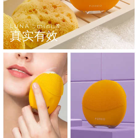
Advanced pore care essentials
以色列
预计送达日期
12/08/2026
For healthy hair
18% PAP
护肤品
男士
意大利
预计送达日期
08/08/2026
LUNA
mini 3
TM
日本
预计送达日期
11/08/2026
真实有效
泽西岛
预计送达日期
13/08/2026
全部购买
哈萨克斯坦
预计送达日期
10/08/2026
FOREO APP
科威特
预计送达日期
08/08/2026
关于我们
拉脱维亚
预计送达日期
08/08/2026
黎巴嫩
预计送达日期
09/08/2026
立陶宛
预计送达日期
08/08/2026
卢森堡
预计送达日期
08/08/2026