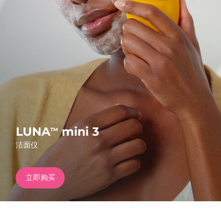
发货国家
美国
预计送达日期
09/08/2026
FAQ™ Dual LED Panel
英国
预计送达日期
08/08/2026
热门产品
西班牙
预计送达日期
08/08/2026
澳大利亚
预计送达日期
11/08/2026
法国
预计送达日期
08/08/2026
LUNA
mini 3
TM
特别优惠
畅销产品
洁面仪
德国
预计送达日期
08/08/2026
加拿大
预计送达日期
12/08/2026
立即购买
红光疗法
澳大利亚
预计送达日期
11/08/2026