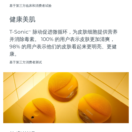
基于第三方临床和消费者试验
波兰
预计送达日期
09/08/2026
健康美肌
葡萄牙
预计送达日期
08/08/2026
T-Sonic
脉动促进微循环，为皮肤细胞提供营养
TM
并消除毒素。 100% 的用户表示皮肤更加清爽，
波多黎各
预计送达日期
10/08/2026
98% 的用户表示他们的皮肤看起来更明亮、更健
康。
卡塔尔
预计送达日期
09/08/2026
基于第三方消费者测试
留尼汪
预计送达日期
13/08/2026
罗马尼亚
预计送达日期
08/08/2026
俄罗斯
预计送达日期
16/08/2026
沙特阿拉伯
预计送达日期
09/08/2026
新加坡
预计送达日期
10/08/2026