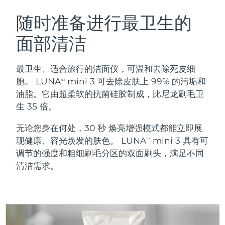
瑞典美肤护理
奥地利
预计送达日期
08/08/2026
随时准备进行最卫生的
面部清洁
巴林
预计送达日期
09/08/2026
面部清洁
紧致提拉
比利时
预计送达日期
08/08/2026
最卫生、适合旅行的洁面仪，可温和去除死皮细
LUNA™ 4 套装
BEAR™ 2 套装
胞。 LUNA
mini 3 可去除皮肤上 99% 的污垢和
TM
百慕大
预计送达日期
14/08/2026
Anti-aging massage
Microcurrent toning
油脂。它由超柔软的抗菌硅胶制成，比尼龙刷毛卫
生 35 倍。
波斯尼亚和黑塞哥维那
预计送达日期
11/08/2026
补水保湿
口腔护理
无论您身在何处，30 秒 焕亮增强模式都能立即展
LUNA™ 4 Plus
BEAR™ 2 go
文莱
预计送达日期
13/08/2026
UFO™ 3 套装
issa™ 4
现健康、容光焕发的肤色。 LUNA
mini 3 具有可
Massage, LED heating
Microcurrent toning on-the-go
TM
FAQ™ 抗老护理
Deep facial hydration
Hybrid silicone sonic toothbrush
调节的强度和粗细刷毛分区的双面刷头，满足不同
保加利亚
预计送达日期
08/08/2026
清洁需求。
NEW
LUNA™ 4 Men
BEAR™ 2 eyes & lips
加拿大
预计送达日期
12/08/2026
UFO™ 3 LED
issa™ 4 plus
For men, anti-aging massage
Microcurrent line smoothing device
Near-infrared and red light therapy
Smart hybrid silicone sonic toothbrush
智利
预计送达日期
12/08/2026
device
抗老
LED治疗