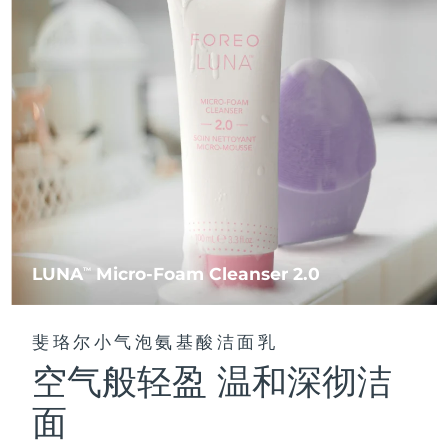
FAQ™ 101
FAQ™ 201
中国
LUNA™ 4 mini
面部提拉护理
预计送达日期
08/08/2026
NEW
issa™ 4 smile
UFO™ 3 mini
Clinical anti-aging
LED mask
For young skin, T-zone
Premium anti-aging skincare
哥伦比亚
预计送达日期
12/08/2026
Hybrid silicone sonic toothbrush
Red light therapy device for young skin
生发
肌肤年轻化
克罗地亚
预计送达日期
08/08/2026
FAQ™ 102
FAQ™ 202
LUNA™ 4 go
BEAR™ 设备
FAQ™ 301
FAQ™ 501
issa™ 4 baby
UFO™ 3 go
Advanced clinical anti-aging
LED mask
For travel or gym bag
All premium facelift devices
NEW
塞浦路斯
预计送达日期
09/08/2026
LED hair strengthening scalp massager
Full-Spectrum Red Light Therapy
For ages 0-3
Portable red light therapy
捷克
预计送达日期
08/08/2026
FAQ™ 103
FAQ™ 211
LUNA™ 护肤
保健品
FAQ™ Scalp Serum
FAQ™ 502
issa™ Teeth Whitening Set
面膜
Luxurious clinical anti-aging set
Anti-aging neck & décolleté LED mask
Premium cleansers & balm
丹麦
预计送达日期
08/08/2026
Scalp recovery probiotic serum
Full-Spectrum Red Light Therapy
Dual LED + sonic device & 18% PAP gel
Rejuvenation & hydration
专业治疗
LUNA
Micro-Foam Cleanser 2.0
TM
爱沙尼亚
预计送达日期
08/08/2026
FAQ™ P1 Primer
FAQ™ 221
LUNA™ 设备
FAQ™护肤品
ISSA™ 设备
UFO™ 设备
Manuka honey primer
Anti-aging LED hand mask
芬兰
FAQ™ Red Light Serum
预计送达日期
08/08/2026
All facial cleansing devices
斐珞尔小气泡氨基酸洁面乳
All FAQ™ skincare
All silicone sonic toothbrushes
All deep facial hydration devices
空气般轻盈 温和深彻洁
法国
预计送达日期
08/08/2026
脱毛
身体护理
FAQ™护肤品
FAQ™护肤品
面
PEACH™ 2 Pro Max
BEAR™ 2 body
FAQ™产品
FAQ™ skincare
法属波利尼西亚
预计送达日期
12/08/2026
All FAQ™ skincare
All FAQ™ skincare