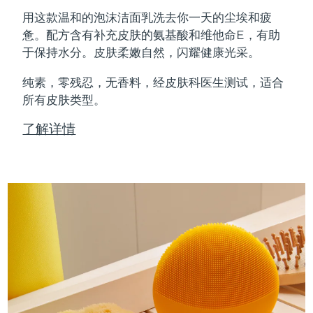
Professional IPL hair removal device
Microcurrent body toning
All hair treatments
All FAQ™ skincare
用这款温和的泡沫洁面乳洗去你一天的尘埃和疲
德国
预计送达日期
08/08/2026
惫。配方含有补充皮肤的氨基酸和维他命E，有助
FAQ™产品
FAQ™产品
痘肌护理
眼部护理
于保持水分。皮肤柔嫩自然，闪耀健康光采。
直布罗陀
PEACH™ 2
LUNA™ 4 body
预计送达日期
12/08/2026
FAQ™ products
All anti-aging treatments
All LED treatments
ESPADA™ 2 plus
BEAR™ 2 eyes & lips
IPL hair removal
Massaging body brush
All toning treatments
纯素，零残忍，无香料，经皮肤科医生测试，适合
希腊
预计送达日期
08/08/2026
Recurring acne LED therapy
Microcurrent line smoothing device
所有皮肤类型。
中国香港特别行政区
预计送达日期
09/08/2026
PEACH™ 2 go
SUPERCHARGED™ serum
护发
了解详情
毛孔护理
ESPADA™ 2
IRIS™ 2
Travel-friendly IPL hair removal
Firming body serum
匈牙利
LUNA™ 4 hair
预计送达日期
08/08/2026
KIWI™ derma
Acne treatment device
Rejuvenating eye massager
NEW
2-in-1 LED scalp massager
Diamond microdermabrasion .
冰岛
预计送达日期
09/08/2026
PEACH™ Cooling Prep Gel
ESPADA™ Blemish Solution
眼部护肤
牙齿美白
Cooling IPL hair removal gel
印度尼西亚
预计送达日期
06/08/2026
FLIP™ play advanced
KIWI™
Concentrated acne gel
Advanced eye care treatment
issa™ Teeth Whitening Set
LED light hairbrush
Blackhead remover
爱尔兰
预计送达日期
08/08/2026
更多的
Dual LED + sonic device & 18% PAP gel
ESPADA™ 设备
眼部护理设备
马恩岛
预计送达日期
10/08/2026
LUNA™ Dual-Peptide Scalp
KIWI™ 皮肤护理
All acne treatment devices
All revitalizing eye massagers
Serum
issa™ Teeth Whitening Gel