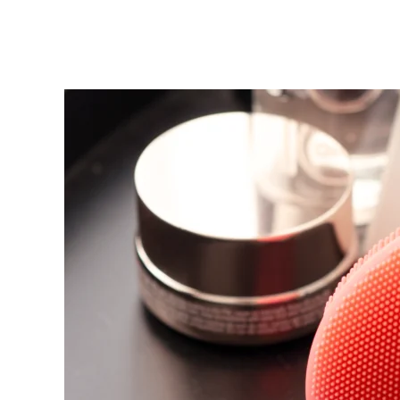
KIWI™ 皮肤护理
All acne treatment devices
All revitalizing eye massagers
Serum
issa™ Teeth Whitening Gel
Advanced pore care essentials
For healthy hair
18% PAP
护肤品
男士
全部购买
FOREO APP
关于我们