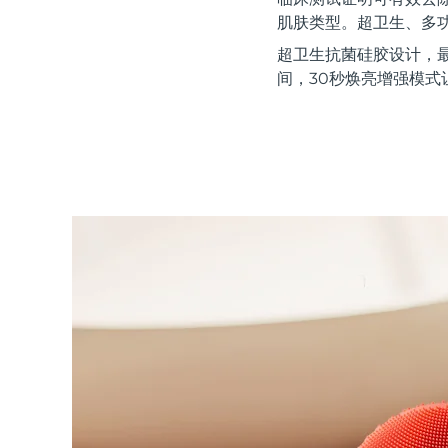
红光疗法
肌肤类型。超卫生、多
超卫生抗菌硅胶设计，
间，30秒焕亮增强模式
瑞典美肤护理
面部清洁
紧致提拉
LUNA™ 4 套装
BEAR™ 2 套装
Anti-aging massage
Microcurrent toning
补水保湿
口腔护理
LUNA™ 4 Plus
BEAR™ 2 go
UFO™ 3 套装
issa™ 4
Massage, LED heating
Microcurrent toning on-the-go
Deep facial hydration
Hybrid silicone sonic toothbrush
FAQ™ 抗老护理
LUNA™ 4 Men
BEAR™ 2 eyes & lips
NEW
UFO™ 3 LED
issa™ 4 plus
For men, anti-aging massage
Microcurrent line smoothing device