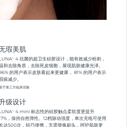
无瑕美肌
LUNA
4 抗菌的超卫生硅胶设计，能有效减少粉刺，
TM
温和去除角质，去除死皮细胞，展现肌肤健康光泽。
96% 的用户表示皮肤看起来更健康， 81% 的用户表示
瑕疵减少。
基于第三方临床试验
升级设计
LUNA
4 mini 标志性的硅胶触点柔软度更提升
TM
17%，保持自然弹性。12档脉动强度，单次充电可使用
长达500次，轻巧便携，无需替换刷头，呵护肌肤更