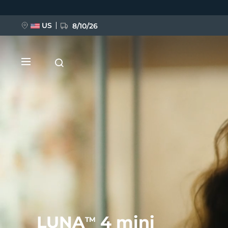
跳
转
到
主
US
8/10/26
要
内
容
新品
BREAKING NEWS
FAQ™ Pure Beauty-Tech Elixir
LUNA
4 mini
TM