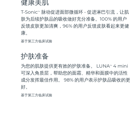
健康美肌
脱毛
FAQ™护肤品
身体护理
FAQ™护肤品
FAQ™产品
FAQ™ skincare
All FAQ™ skincare
All FAQ™ skincare
PEACH™ 2 Pro Max
BEAR™ 2 body
T-Sonic
脉动促进面部微循环 - 促进淋巴引流，让肌
TM
All hair treatments
All FAQ™ skincare
Professional IPL hair removal device
Microcurrent body toning
肤为后续护肤品的吸收做好充分准备。100% 的用户
反馈皮肤更加清爽，96% 的用户反馈皮肤看起来更健
FAQ™产品
FAQ™产品
康。
痘肌护理
FAQ™ products
眼部护理
All anti-aging treatments
All LED treatments
PEACH™ 2
LUNA™ 4 body
All toning treatments
基于第三方临床试验
ESPADA™ 2 plus
BEAR™ 2 eyes & lips
IPL hair removal
Massaging body brush
Recurring acne LED therapy
Microcurrent line smoothing device
护肤准备
PEACH™ 2 go
SUPERCHARGED™ serum
为您的肌肤提供更有效的护肤准备。 LUNA
4 mini
护发
毛孔护理
TM
ESPADA™ 2
IRIS™ 2
Travel-friendly IPL hair removal
Firming body serum
可深入角质层，帮助您的面霜、精华和面膜中的活性
LUNA™ 4 hair
KIWI™ derma
Acne treatment device
Rejuvenating eye massager
成分发挥最佳作用。 98% 的用户表示护肤品吸收的
NEW
2-in-1 LED scalp massager
Diamond microdermabrasion .
好。
PEACH™ Cooling Prep Gel
基于第三方临床试验
ESPADA™ Blemish Solution
眼部护肤
牙齿美白
Cooling IPL hair removal gel
FLIP™ play advanced
KIWI™
Concentrated acne gel
Advanced eye care treatment
issa™ Teeth Whitening Set
LED light hairbrush
Blackhead remover
Dual LED + sonic device & 18% PAP gel
更多的
ESPADA™ 设备
眼部护理设备
LUNA™ Dual-Peptide Scalp