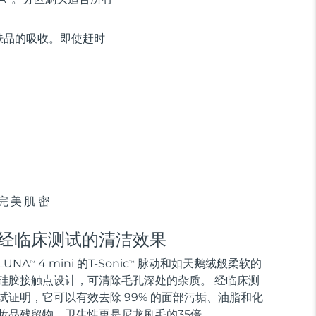
肤品的吸收。即使赶时
完美肌密
经临床测试的清洁效果
LUNA
4 mini 的T-Sonic
脉动和如天鹅绒般柔软的
TM
TM
硅胶接触点设计，可清除毛孔深处的杂质。 经临床测
试证明，它可以有效去除 99% 的面部污垢、油脂和化
妆品残留物，卫生性更是尼龙刷毛的35倍。