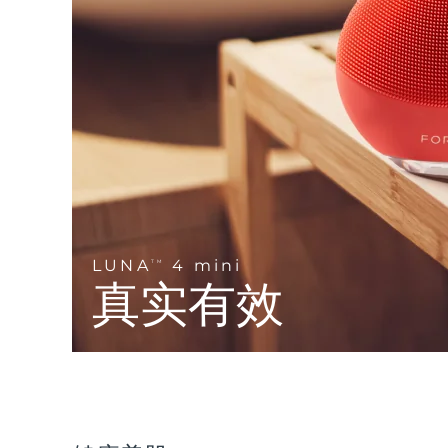
Near-infrared and red light therapy device
Smart hybrid silicone sonic toothbrush
抗老
LED治疗
LUNA™ 4 mini
面部提拉护理
FAQ™ 101
FAQ™ 201
UFO™ 3 mini
issa™ 4 smile
For young skin, T-zone
Premium anti-aging skincare
NEW
Clinical anti-aging
LED mask
Red light therapy device for young skin
Hybrid silicone sonic toothbrush
生发
LUNA™ 4 go
BEAR™ 设备
肌肤年轻化
FAQ™ 102
FAQ™ 202
UFO™ 3 go
issa™ 4 baby
For travel or gym bag
All premium facelift devices
FAQ™ 301
FAQ™ 501
Advanced clinical anti-aging
LED mask
Portable red light therapy
For ages 0-3
NEW
LED hair strengthening scalp massager
Full-Spectrum Red Light Therapy
LUNA™ 护肤
LUNA
4 mini
FAQ™ 103
TM
FAQ™ 211
保健品
面膜
issa™ Teeth Whitening Set
Premium cleansers & balm
真实有效
FAQ™ Scalp Serum
FAQ™ 502
Luxurious clinical anti-aging set
Anti-aging neck & décolleté LED mask
Rejuvenation & hydration
Dual LED + sonic device & 18% PAP gel
Scalp recovery probiotic serum
Full-Spectrum Red Light Therapy
LUNA™ 设备
专业治疗
FAQ™ P1 Primer
FAQ™ 221
UFO™ 设备
ISSA™ 设备
All facial cleansing devices
FAQ™护肤品
Manuka honey primer
Anti-aging LED hand mask
FAQ™ Red Light Serum
All deep facial hydration devices
All silicone sonic toothbrushes
All FAQ™ skincare