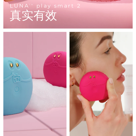
Advanced pore care essentials
以色列
预计送达日期
8/13/26
For healthy hair
LUNA
play smart 2
18% PAP
TM
护肤品
男士
真实有效
意大利
预计送达日期
8/9/26
日本
预计送达日期
8/12/26
泽西岛
预计送达日期
8/14/26
全部购买
哈萨克斯坦
预计送达日期
8/11/26
FOREO APP
科威特
预计送达日期
8/9/26
关于我们
拉脱维亚
预计送达日期
8/9/26
黎巴嫩
预计送达日期
8/10/26
立陶宛
预计送达日期
8/9/26
卢森堡
预计送达日期
8/9/26