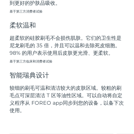
到更好的护肤品吸收。
斯洛伐克
预计送达日期
8/9/26
基于第三方消费者试验
斯洛文尼亚
预计送达日期
8/9/26
柔软温和
南非
预计送达日期
8/17/26
超柔软的硅胶刷毛不会损伤肌肤。它们的卫生性是
尼龙刷毛的 35 倍，并且可以温和去除死皮细胞。
韩国
预计送达日期
8/11/26
98% 的用户表示使用后皮肤更光滑、更柔软。
西班牙
基于第三方临床和消费者试验
预计送达日期
8/9/26
智能瑞典设计
瑞典
预计送达日期
8/9/26
较细的刷毛可温和清洁较大的皮肤区域。较粗的刷
瑞士
预计送达日期
8/9/26
毛点可深层清洁 T 区等油性区域。可以自动将自定
义程序从 FOREO app同步到您的设备，以备下次
台湾
预计送达日期
8/14/26
使用。
泰国
预计送达日期
8/13/26
土耳其
预计送达日期
8/10/26