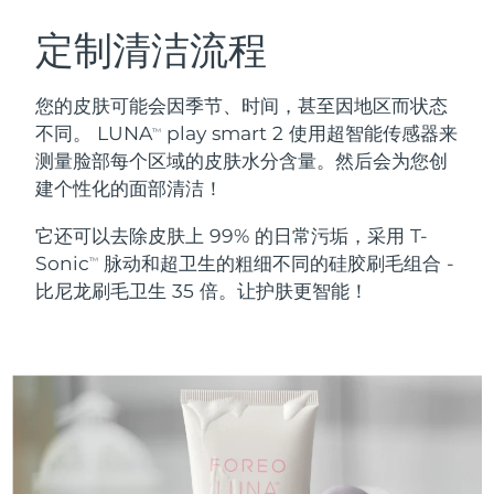
瑞典美肤护理
奥地利
预计送达日期
8/9/26
定制清洁流程
巴林
预计送达日期
8/10/26
您的皮肤可能会因季节、时间，甚至因地区而状态
面部清洁
紧致提拉
不同。 LUNA
play smart 2 使用超智能传感器来
TM
比利时
预计送达日期
8/9/26
测量脸部每个区域的皮肤水分含量。然后会为您创
LUNA™ 4 套装
BEAR™ 2 套装
建个性化的面部清洁！
百慕大
预计送达日期
8/15/26
Anti-aging massage
Microcurrent toning
它还可以去除皮肤上 99% 的日常污垢，采用 T-
波斯尼亚和黑塞哥维那
预计送达日期
8/12/26
Sonic
脉动和超卫生的粗细不同的硅胶刷毛组合 -
补水保湿
口腔护理
TM
LUNA™ 4 Plus
BEAR™ 2 go
比尼龙刷毛卫生 35 倍。让护肤更智能！
文莱
预计送达日期
8/14/26
UFO™ 3 套装
issa™ 4
Massage, LED heating
Microcurrent toning on-the-go
FAQ™ 抗老护理
Deep facial hydration
Hybrid silicone sonic toothbrush
保加利亚
预计送达日期
8/9/26
NEW
LUNA™ 4 Men
BEAR™ 2 eyes & lips
加拿大
预计送达日期
8/13/26
UFO™ 3 LED
issa™ 4 plus
For men, anti-aging massage
Microcurrent line smoothing device
Near-infrared and red light therapy
Smart hybrid silicone sonic toothbrush
智利
预计送达日期
8/13/26
device
抗老
LED治疗