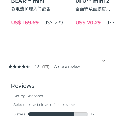
BEAR™ mini
UFO™ mini 2
微电流护理入门必备
全面释放面膜潜力
US$ 169.69
US$ 239
US$ 70.29
US$
4.5
(171)
Write a review
4.5
out
of
5
stars,
average
rating
value.
Read
171
Reviews.
Same