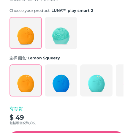
stars,
average
rating
Choose your product:
LUNA™ play smart 2
value.
Read
171
Reviews.
Same
page
link.
选择 颜色:
Lemon Squeezy
有存货
$ 49
包括增值税和关税