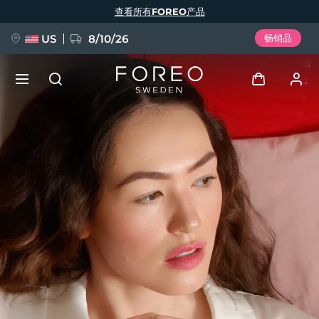
跳
查看所有FOREO产品
转
到
主
要
US
8/10/26
畅销品
内
容
新品
登录
语言
BREAKING NEWS
用户信息
English
Deutsch
Español
我的设备
FAQ™ Pure Beauty-Tech Elixir
Français
Italiano
Português
我的订单
Polski
Svenska
Русский
Türkçe
简体中文
繁體中文
我的地址
issa™ Teeth Whitening Set
我的订阅