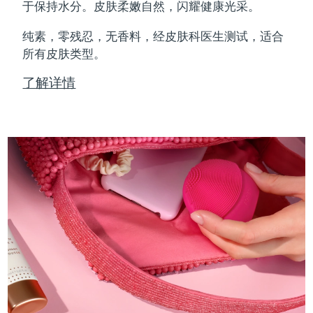
Professional IPL hair removal device
Microcurrent body toning
All hair treatments
All FAQ™ skincare
于保持水分。皮肤柔嫩自然，闪耀健康光采。
德国
预计送达日期
8/9/26
纯素，零残忍，无香料，经皮肤科医生测试，适合
FAQ™产品
FAQ™产品
痘肌护理
眼部护理
直布罗陀
所有皮肤类型。
PEACH™ 2
LUNA™ 4 body
预计送达日期
8/13/26
FAQ™ products
All anti-aging treatments
All LED treatments
ESPADA™ 2 plus
BEAR™ 2 eyes & lips
IPL hair removal
Massaging body brush
All toning treatments
了解详情
希腊
预计送达日期
8/9/26
Recurring acne LED therapy
Microcurrent line smoothing device
中国香港特别行政区
预计送达日期
8/10/26
PEACH™ 2 go
SUPERCHARGED™ serum
护发
毛孔护理
ESPADA™ 2
IRIS™ 2
Travel-friendly IPL hair removal
Firming body serum
匈牙利
LUNA™ 4 hair
预计送达日期
8/9/26
KIWI™ derma
Acne treatment device
Rejuvenating eye massager
NEW
2-in-1 LED scalp massager
Diamond microdermabrasion .
冰岛
预计送达日期
8/10/26
PEACH™ Cooling Prep Gel
ESPADA™ Blemish Solution
眼部护肤
牙齿美白
Cooling IPL hair removal gel
印度尼西亚
预计送达日期
8/7/26
FLIP™ play advanced
KIWI™
Concentrated acne gel
Advanced eye care treatment
issa™ Teeth Whitening Set
LED light hairbrush
Blackhead remover
爱尔兰
预计送达日期
8/9/26
更多的
Dual LED + sonic device & 18% PAP gel
ESPADA™ 设备
眼部护理设备
马恩岛
预计送达日期
8/11/26
LUNA™ Dual-Peptide Scalp
KIWI™ 皮肤护理
All acne treatment devices
All revitalizing eye massagers
Serum
issa™ Teeth Whitening Gel