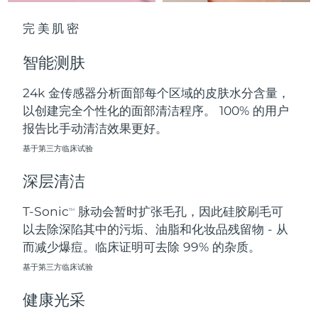
中国澳门特别行政区
预计送达日期
8/11/26
完美肌密
马来西亚
预计送达日期
8/12/26
智能测肤
马耳他
预计送达日期
8/9/26
24k 金传感器分析面部每个区域的皮肤水分含量，
以创建完全个性化的面部清洁程序。 100% 的用户
墨西哥
预计送达日期
8/13/26
报告比手动清洁效果更好。
摩纳哥
基于第三方临床试验
预计送达日期
8/10/26
深层清洁
荷兰
预计送达日期
8/9/26
T-Sonic
脉动会暂时扩张毛孔，因此硅胶刷毛可
TM
新西兰
预计送达日期
8/9/26
以去除深陷其中的污垢、油脂和化妆品残留物 - 从
而减少爆痘。临床证明可去除 99% 的杂质。
挪威
预计送达日期
8/9/26
基于第三方临床试验
阿曼
预计送达日期
8/12/26
健康光采
菲律宾
预计送达日期
8/12/26