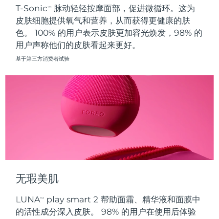
T-Sonic
脉动轻轻按摩面部，促进微循环。这为
TM
皮肤细胞提供氧气和营养，从而获得更健康的肤
波兰
预计送达日期
8/10/26
色。 100% 的用户表示皮肤更加容光焕发，98% 的
用户声称他们的皮肤看起来更好。
葡萄牙
预计送达日期
8/9/26
基于第三方消费者试验
波多黎各
预计送达日期
8/11/26
卡塔尔
预计送达日期
8/10/26
留尼汪
预计送达日期
8/14/26
罗马尼亚
预计送达日期
8/9/26
俄罗斯
预计送达日期
8/17/26
无瑕美肌
沙特阿拉伯
预计送达日期
8/10/26
LUNA
play smart 2 帮助面霜、精华液和面膜中
TM
新加坡
预计送达日期
8/11/26
的活性成分深入皮肤。 98% 的用户在使用后体验