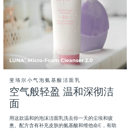
FAQ™ 101
FAQ™ 201
中国
LUNA™ 4 mini
面部提拉护理
预计送达日期
8/9/26
NEW
issa™ 4 smile
UFO™ 3 mini
Clinical anti-aging
LED mask
For young skin, T-zone
Premium anti-aging skincare
哥伦比亚
预计送达日期
8/13/26
Hybrid silicone sonic toothbrush
Red light therapy device for young skin
生发
肌肤年轻化
克罗地亚
预计送达日期
8/9/26
FAQ™ 102
FAQ™ 202
LUNA™ 4 go
BEAR™ 设备
FAQ™ 301
FAQ™ 501
issa™ 4 baby
UFO™ 3 go
Advanced clinical anti-aging
LED mask
For travel or gym bag
All premium facelift devices
NEW
塞浦路斯
预计送达日期
8/10/26
LED hair strengthening scalp massager
Full-Spectrum Red Light Therapy
For ages 0-3
Portable red light therapy
捷克
预计送达日期
8/9/26
FAQ™ 103
FAQ™ 211
LUNA
Micro-Foam Cleanser 2.0
LUNA™ 护肤
TM
保健品
FAQ™ Scalp Serum
FAQ™ 502
issa™ Teeth Whitening Set
面膜
Luxurious clinical anti-aging set
Anti-aging neck & décolleté LED mask
Premium cleansers & balm
丹麦
预计送达日期
8/9/26
Scalp recovery probiotic serum
Full-Spectrum Red Light Therapy
Dual LED + sonic device & 18% PAP gel
Rejuvenation & hydration
专业治疗
斐珞尔小气泡氨基酸洁面乳
爱沙尼亚
预计送达日期
8/9/26
空气般轻盈 温和深彻洁
FAQ™ P1 Primer
FAQ™ 221
LUNA™ 设备
FAQ™护肤品
ISSA™ 设备
UFO™ 设备
Manuka honey primer
Anti-aging LED hand mask
芬兰
FAQ™ Red Light Serum
预计送达日期
8/9/26
All facial cleansing devices
面
All FAQ™ skincare
All silicone sonic toothbrushes
All deep facial hydration devices
法国
预计送达日期
8/9/26
脱毛
身体护理
用这款温和的泡沫洁面乳洗去你一天的尘埃和疲
FAQ™护肤品
FAQ™护肤品
PEACH™ 2 Pro Max
BEAR™ 2 body
FAQ™产品
FAQ™ skincare
法属波利尼西亚
预计送达日期
8/13/26
惫。配方含有补充皮肤的氨基酸和维他命E，有助
All FAQ™ skincare
All FAQ™ skincare