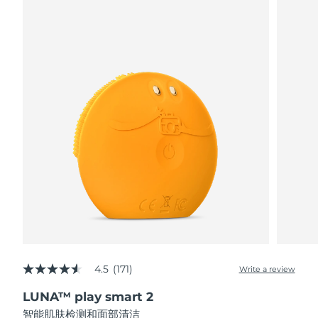
阿拉伯联合酋长国
预计送达日期
8/10/26
英国
预计送达日期
8/9/26
美国
预计送达日期
8/10/26
乌兹别克斯坦
预计送达日期
8/14/26
越南
预计送达日期
8/15/26
4.5
(171)
Write a review
4.5
out
LUNA™ play smart 2
of
5
智能肌肤检测和面部清洁