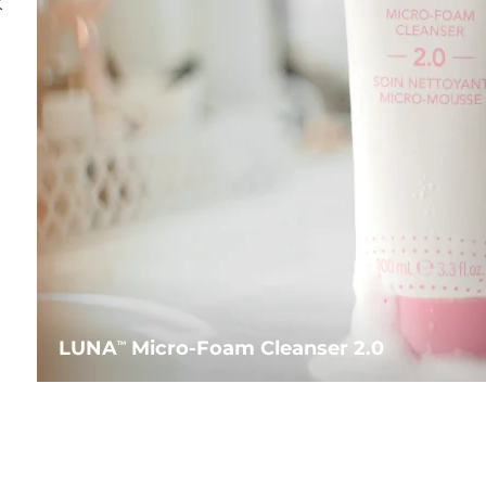
水
LUNA
Micro-Foam Cleanser 2.0
TM