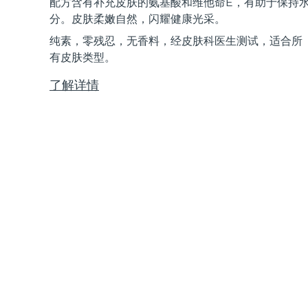
配方含有补充皮肤的氨基酸和维他命E，有助于保持
Near-infrared and red light therapy device
Smart hybrid silicone sonic toothbrush
分。皮肤柔嫩自然，闪耀健康光采。
抗老
LED治疗
纯素，零残忍，无香料，经皮肤科医生测试，适合所
LUNA™ 4 mini
面部提拉护理
FAQ™ 101
FAQ™ 201
有皮肤类型。
UFO™ 3 mini
issa™ 4 smile
For young skin, T-zone
Premium anti-aging skincare
NEW
Clinical anti-aging
LED mask
Red light therapy device for young skin
Hybrid silicone sonic toothbrush
了解详情
生发
LUNA™ 4 go
BEAR™ 设备
肌肤年轻化
FAQ™ 102
FAQ™ 202
UFO™ 3 go
issa™ 4 baby
For travel or gym bag
All premium facelift devices
FAQ™ 301
FAQ™ 501
Advanced clinical anti-aging
LED mask
Portable red light therapy
For ages 0-3
NEW
LED hair strengthening scalp massager
Full-Spectrum Red Light Therapy
LUNA™ 护肤
FAQ™ 103
FAQ™ 211
保健品
面膜
issa™ Teeth Whitening Set
Premium cleansers & balm
FAQ™ Scalp Serum
FAQ™ 502
Luxurious clinical anti-aging set
Anti-aging neck & décolleté LED mask
Rejuvenation & hydration
Dual LED + sonic device & 18% PAP gel
Scalp recovery probiotic serum
Full-Spectrum Red Light Therapy
LUNA™ 设备
专业治疗
FAQ™ P1 Primer
FAQ™ 221
UFO™ 设备
ISSA™ 设备
All facial cleansing devices
FAQ™护肤品
Manuka honey primer
Anti-aging LED hand mask
FAQ™ Red Light Serum
All deep facial hydration devices
All silicone sonic toothbrushes
All FAQ™ skincare