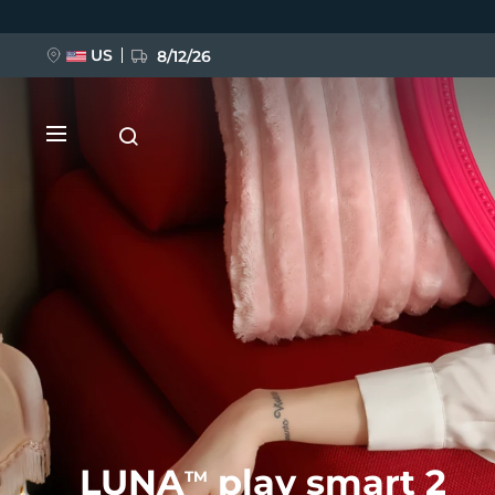
跳
转
到
主
US
8/12/26
要
内
容
新品
BREAKING NEWS
FAQ™ Pure Beauty-Tech Elixir
LUNA
play smart 2
TM