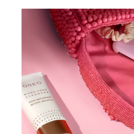
脱毛
FAQ™护肤品
身体护理
FAQ™护肤品
FAQ™产品
FAQ™ skincare
All FAQ™ skincare
All FAQ™ skincare
PEACH™ 2 Pro Max
BEAR™ 2 body
All hair treatments
All FAQ™ skincare
Professional IPL hair removal device
Microcurrent body toning
FAQ™产品
FAQ™产品
痘肌护理
FAQ™ products
眼部护理
All anti-aging treatments
All LED treatments
PEACH™ 2
LUNA™ 4 body
All toning treatments
ESPADA™ 2 plus
BEAR™ 2 eyes & lips
IPL hair removal
Massaging body brush
Recurring acne LED therapy
Microcurrent line smoothing device
PEACH™ 2 go
SUPERCHARGED™ serum
护发
毛孔护理
ESPADA™ 2
IRIS™ 2
Travel-friendly IPL hair removal
Firming body serum
LUNA™ 4 hair
KIWI™ derma
Acne treatment device
Rejuvenating eye massager
NEW
2-in-1 LED scalp massager
Diamond microdermabrasion .
PEACH™ Cooling Prep Gel
ESPADA™ Blemish Solution
眼部护肤
牙齿美白
Cooling IPL hair removal gel
FLIP™ play advanced
KIWI™
Concentrated acne gel
Advanced eye care treatment
issa™ Teeth Whitening Set
LED light hairbrush
Blackhead remover
Dual LED + sonic device & 18% PAP gel
更多的
ESPADA™ 设备
眼部护理设备
LUNA™ Dual-Peptide Scalp