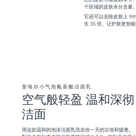
红光疗法
个区域的皮肤水分含量
它还可以去除皮肤上 99%
生 35 倍。让护肤更智
瑞典美肤护理
面部清洁
紧致提拉
LUNA™ 4 套装
BEAR™ 2 套装
Anti-aging massage
Microcurrent toning
斐珞尔小气泡氨基酸洁面乳
空气般轻盈 温和深彻
补水保湿
口腔护理
LUNA™ 4 Plus
BEAR™ 2 go
UFO™ 3 套装
issa™ 4
Massage, LED heating
Microcurrent toning on-the-go
洁面
Deep facial hydration
Hybrid silicone sonic toothbrush
FAQ™ 抗老护理
LUNA™ 4 Men
BEAR™ 2 eyes & lips
用这款温和的泡沫洁面乳洗去你一天的尘埃和疲惫。
NEW
UFO™ 3 LED
issa™ 4 plus
For men, anti-aging massage
Microcurrent line smoothing device