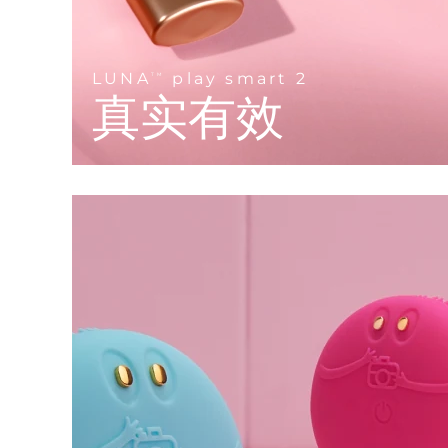
KIWI™ 皮肤护理
All acne treatment devices
All revitalizing eye massagers
Serum
issa™ Teeth Whitening Gel
Advanced pore care essentials
For healthy hair
18% PAP
护肤品
男士
LUNA
play smart 2
TM
真实有效
全部购买
FOREO APP
关于我们