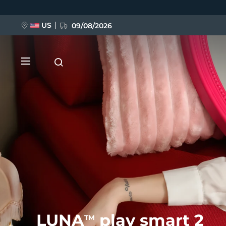
跳
转
到
主
US
09/08/2026
要
内
容
新品
BREAKING NEWS
FAQ™ Pure Beauty-Tech Elixir
LUNA
play smart 2
TM