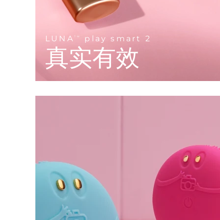
KIWI™ 皮肤护理
All acne treatment devices
All revitalizing eye massagers
Serum
issa™ Teeth Whitening Gel
Advanced pore care essentials
For healthy hair
18% PAP
护肤品
男士
LUNA
play smart 2
TM
真实有效
全部购买
FOREO APP
关于我们