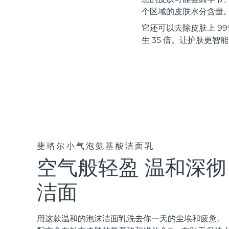
红光疗法
个区域的皮肤水分含量
它还可以去除皮肤上 99%
生 35 倍。让护肤更智
瑞典美肤护理
面部清洁
紧致提拉
LUNA™ 4 套装
BEAR™ 2 套装
Anti-aging massage
Microcurrent toning
斐珞尔小气泡氨基酸洁面乳
空气般轻盈 温和深彻
补水保湿
口腔护理
LUNA™ 4 Plus
BEAR™ 2 go
UFO™ 3 套装
issa™ 4
Massage, LED heating
Microcurrent toning on-the-go
洁面
Deep facial hydration
Hybrid silicone sonic toothbrush
FAQ™ 抗老护理
LUNA™ 4 Men
BEAR™ 2 eyes & lips
用这款温和的泡沫洁面乳洗去你一天的尘埃和疲惫。
NEW
UFO™ 3 LED
issa™ 4 plus
For men, anti-aging massage
Microcurrent line smoothing device