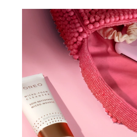
脱毛
FAQ™护肤品
身体护理
FAQ™护肤品
FAQ™产品
FAQ™ skincare
All FAQ™ skincare
All FAQ™ skincare
PEACH™ 2 Pro Max
BEAR™ 2 body
All hair treatments
All FAQ™ skincare
Professional IPL hair removal device
Microcurrent body toning
FAQ™产品
FAQ™产品
痘肌护理
FAQ™ products
眼部护理
All anti-aging treatments
All LED treatments
PEACH™ 2
LUNA™ 4 body
All toning treatments
ESPADA™ 2 plus
BEAR™ 2 eyes & lips
IPL hair removal
Massaging body brush
Recurring acne LED therapy
Microcurrent line smoothing device
PEACH™ 2 go
SUPERCHARGED™ serum
护发
毛孔护理
ESPADA™ 2
IRIS™ 2
Travel-friendly IPL hair removal
Firming body serum
LUNA™ 4 hair
KIWI™ derma
Acne treatment device
Rejuvenating eye massager
NEW
2-in-1 LED scalp massager
Diamond microdermabrasion .
PEACH™ Cooling Prep Gel
ESPADA™ Blemish Solution
眼部护肤
牙齿美白
Cooling IPL hair removal gel
FLIP™ play advanced
KIWI™
Concentrated acne gel
Advanced eye care treatment
issa™ Teeth Whitening Set
LED light hairbrush
Blackhead remover
Dual LED + sonic device & 18% PAP gel
更多的
ESPADA™ 设备
眼部护理设备
LUNA™ Dual-Peptide Scalp