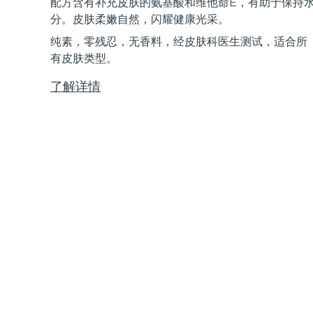
配方含有补充皮肤的氨基酸和维他命E，有助于保持
Near-infrared and red light therapy device
Smart hybrid silicone sonic toothbrush
分。皮肤柔嫩自然，闪耀健康光采。
抗老
LED治疗
纯素，零残忍，无香料，经皮肤科医生测试，适合所
LUNA™ 4 mini
面部提拉护理
FAQ™ 101
FAQ™ 201
有皮肤类型。
UFO™ 3 mini
issa™ 4 smile
For young skin, T-zone
Premium anti-aging skincare
NEW
Clinical anti-aging
LED mask
Red light therapy device for young skin
Hybrid silicone sonic toothbrush
了解详情
生发
LUNA™ 4 go
BEAR™ 设备
肌肤年轻化
FAQ™ 102
FAQ™ 202
UFO™ 3 go
issa™ 4 baby
For travel or gym bag
All premium facelift devices
FAQ™ 301
FAQ™ 501
Advanced clinical anti-aging
LED mask
Portable red light therapy
For ages 0-3
NEW
LED hair strengthening scalp massager
Full-Spectrum Red Light Therapy
LUNA™ 护肤
FAQ™ 103
FAQ™ 211
保健品
面膜
issa™ Teeth Whitening Set
Premium cleansers & balm
FAQ™ Scalp Serum
FAQ™ 502
Luxurious clinical anti-aging set
Anti-aging neck & décolleté LED mask
Rejuvenation & hydration
Dual LED + sonic device & 18% PAP gel
Scalp recovery probiotic serum
Full-Spectrum Red Light Therapy
LUNA™ 设备
专业治疗
FAQ™ P1 Primer
FAQ™ 221
UFO™ 设备
ISSA™ 设备
All facial cleansing devices
FAQ™护肤品
Manuka honey primer
Anti-aging LED hand mask
FAQ™ Red Light Serum
All deep facial hydration devices
All silicone sonic toothbrushes
All FAQ™ skincare