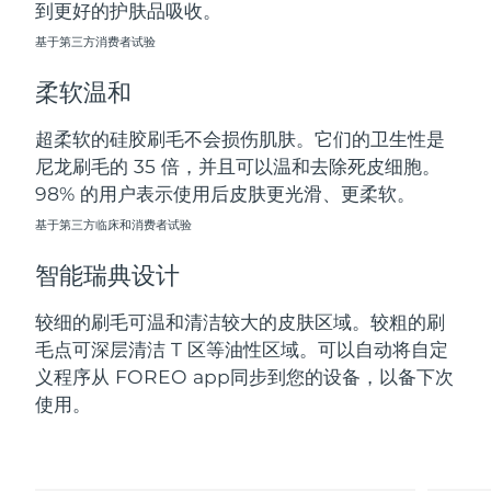
到更好的护肤品吸收。
斯洛伐克
预计送达日期
8/11/26
基于第三方消费者试验
斯洛文尼亚
预计送达日期
8/11/26
柔软温和
南非
预计送达日期
8/19/26
超柔软的硅胶刷毛不会损伤肌肤。它们的卫生性是
尼龙刷毛的 35 倍，并且可以温和去除死皮细胞。
韩国
预计送达日期
8/13/26
98% 的用户表示使用后皮肤更光滑、更柔软。
西班牙
基于第三方临床和消费者试验
预计送达日期
8/11/26
智能瑞典设计
瑞典
预计送达日期
8/11/26
较细的刷毛可温和清洁较大的皮肤区域。较粗的刷
瑞士
预计送达日期
8/11/26
毛点可深层清洁 T 区等油性区域。可以自动将自定
义程序从 FOREO app同步到您的设备，以备下次
台湾
预计送达日期
8/16/26
使用。
泰国
预计送达日期
8/15/26
土耳其
预计送达日期
8/12/26