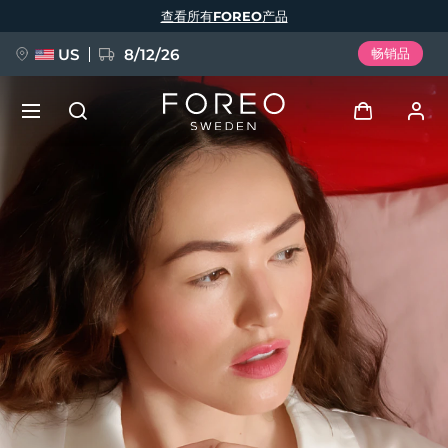
跳
查看所有FOREO产品
转
到
主
要
US
8/12/26
畅销品
内
容
新品
登录
语言
BREAKING NEWS
用户信息
English
Deutsch
Español
我的设备
FAQ™ Pure Beauty-Tech Elixir
Français
Italiano
Português
我的订单
Polski
Svenska
Русский
Türkçe
简体中文
繁體中文
我的地址
issa™ Teeth Whitening Set
我的订阅