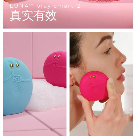
Advanced pore care essentials
以色列
预计送达日期
8/15/26
For healthy hair
LUNA
play smart 2
18% PAP
TM
护肤品
男士
真实有效
意大利
预计送达日期
8/11/26
日本
预计送达日期
8/14/26
泽西岛
预计送达日期
8/16/26
全部购买
哈萨克斯坦
预计送达日期
8/13/26
FOREO APP
科威特
预计送达日期
8/11/26
关于我们
拉脱维亚
预计送达日期
8/11/26
黎巴嫩
预计送达日期
8/12/26
立陶宛
预计送达日期
8/11/26
卢森堡
预计送达日期
8/11/26