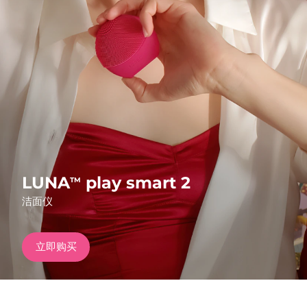
发货国家
美国
预计送达日期
8/12/26
FAQ™ Dual LED Panel
英国
预计送达日期
8/11/26
热门产品
西班牙
预计送达日期
8/11/26
澳大利亚
预计送达日期
8/14/26
法国
预计送达日期
8/11/26
LUNA
play smart 2
TM
特别优惠
畅销产品
洁面仪
德国
预计送达日期
8/11/26
加拿大
预计送达日期
8/15/26
立即购买
红光疗法
澳大利亚
预计送达日期
8/14/26