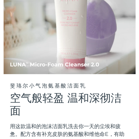
FAQ™ 101
FAQ™ 201
中国
LUNA™ 4 mini
面部提拉护理
预计送达日期
8/11/26
NEW
issa™ 4 smile
UFO™ 3 mini
Clinical anti-aging
LED mask
For young skin, T-zone
Premium anti-aging skincare
哥伦比亚
预计送达日期
8/15/26
Hybrid silicone sonic toothbrush
Red light therapy device for young skin
生发
肌肤年轻化
克罗地亚
预计送达日期
8/11/26
FAQ™ 102
FAQ™ 202
LUNA™ 4 go
BEAR™ 设备
FAQ™ 301
FAQ™ 501
issa™ 4 baby
UFO™ 3 go
Advanced clinical anti-aging
LED mask
For travel or gym bag
All premium facelift devices
NEW
塞浦路斯
预计送达日期
8/12/26
LED hair strengthening scalp massager
Full-Spectrum Red Light Therapy
For ages 0-3
Portable red light therapy
捷克
预计送达日期
8/11/26
FAQ™ 103
FAQ™ 211
LUNA
Micro-Foam Cleanser 2.0
LUNA™ 护肤
TM
保健品
FAQ™ Scalp Serum
FAQ™ 502
issa™ Teeth Whitening Set
面膜
Luxurious clinical anti-aging set
Anti-aging neck & décolleté LED mask
Premium cleansers & balm
丹麦
预计送达日期
8/11/26
Scalp recovery probiotic serum
Full-Spectrum Red Light Therapy
Dual LED + sonic device & 18% PAP gel
Rejuvenation & hydration
专业治疗
斐珞尔小气泡氨基酸洁面乳
爱沙尼亚
预计送达日期
8/11/26
空气般轻盈 温和深彻洁
FAQ™ P1 Primer
FAQ™ 221
LUNA™ 设备
FAQ™护肤品
ISSA™ 设备
UFO™ 设备
Manuka honey primer
Anti-aging LED hand mask
芬兰
FAQ™ Red Light Serum
预计送达日期
8/11/26
All facial cleansing devices
面
All FAQ™ skincare
All silicone sonic toothbrushes
All deep facial hydration devices
法国
预计送达日期
8/11/26
脱毛
身体护理
用这款温和的泡沫洁面乳洗去你一天的尘埃和疲
FAQ™护肤品
FAQ™护肤品
PEACH™ 2 Pro Max
BEAR™ 2 body
FAQ™产品
FAQ™ skincare
法属波利尼西亚
预计送达日期
8/15/26
惫。配方含有补充皮肤的氨基酸和维他命E，有助
All FAQ™ skincare
All FAQ™ skincare