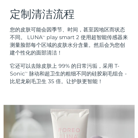
瑞典美肤护理
奥地利
预计送达日期
8/11/26
定制清洁流程
巴林
预计送达日期
8/12/26
您的皮肤可能会因季节、时间，甚至因地区而状态
面部清洁
紧致提拉
不同。 LUNA
play smart 2 使用超智能传感器来
TM
比利时
预计送达日期
8/11/26
测量脸部每个区域的皮肤水分含量。然后会为您创
LUNA™ 4 套装
BEAR™ 2 套装
建个性化的面部清洁！
百慕大
预计送达日期
8/17/26
Anti-aging massage
Microcurrent toning
它还可以去除皮肤上 99% 的日常污垢，采用 T-
波斯尼亚和黑塞哥维那
预计送达日期
8/14/26
Sonic
脉动和超卫生的粗细不同的硅胶刷毛组合 -
补水保湿
口腔护理
TM
LUNA™ 4 Plus
BEAR™ 2 go
比尼龙刷毛卫生 35 倍。让护肤更智能！
文莱
预计送达日期
8/16/26
UFO™ 3 套装
issa™ 4
Massage, LED heating
Microcurrent toning on-the-go
FAQ™ 抗老护理
Deep facial hydration
Hybrid silicone sonic toothbrush
保加利亚
预计送达日期
8/11/26
NEW
LUNA™ 4 Men
BEAR™ 2 eyes & lips
加拿大
预计送达日期
8/15/26
UFO™ 3 LED
issa™ 4 plus
For men, anti-aging massage
Microcurrent line smoothing device
Near-infrared and red light therapy
Smart hybrid silicone sonic toothbrush
智利
预计送达日期
8/15/26
device
抗老
LED治疗