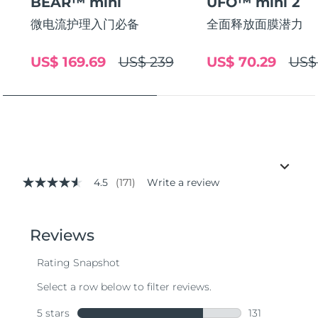
BEAR™ mini
UFO™ mini 2
微电流护理入门必备
全面释放面膜潜力
US$ 169.69
US$ 239
US$ 70.29
US$
4.5
(171)
Write a review
4.5
out
of
5
stars,
average
rating
value.
Read
171
Reviews.
Same