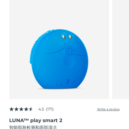
阿拉伯联合酋长国
预计送达日期
8/12/26
英国
预计送达日期
8/11/26
美国
预计送达日期
8/12/26
乌兹别克斯坦
预计送达日期
8/16/26
越南
预计送达日期
8/17/26
4.5
(171)
Write a review
4.5
out
LUNA™ play smart 2
of
5
智能肌肤检测和面部清洁