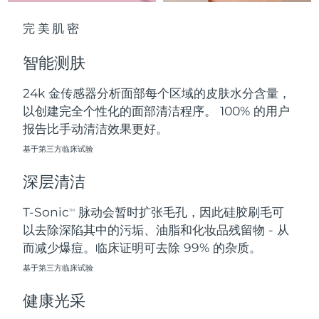
中国澳门特别行政区
预计送达日期
8/13/26
完美肌密
马来西亚
预计送达日期
8/14/26
智能测肤
马耳他
预计送达日期
8/11/26
24k 金传感器分析面部每个区域的皮肤水分含量，
以创建完全个性化的面部清洁程序。 100% 的用户
墨西哥
预计送达日期
8/15/26
报告比手动清洁效果更好。
摩纳哥
基于第三方临床试验
预计送达日期
8/12/26
深层清洁
荷兰
预计送达日期
8/11/26
T-Sonic
脉动会暂时扩张毛孔，因此硅胶刷毛可
TM
新西兰
预计送达日期
8/11/26
以去除深陷其中的污垢、油脂和化妆品残留物 - 从
而减少爆痘。临床证明可去除 99% 的杂质。
挪威
预计送达日期
8/11/26
基于第三方临床试验
阿曼
预计送达日期
8/14/26
健康光采
菲律宾
预计送达日期
8/14/26