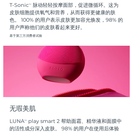
T-Sonic
脉动轻轻按摩面部，促进微循环。这为
TM
皮肤细胞提供氧气和营养，从而获得更健康的肤
波兰
预计送达日期
8/12/26
色。 100% 的用户表示皮肤更加容光焕发，98% 的
用户声称他们的皮肤看起来更好。
葡萄牙
预计送达日期
8/11/26
基于第三方消费者试验
波多黎各
预计送达日期
8/13/26
卡塔尔
预计送达日期
8/12/26
留尼汪
预计送达日期
8/16/26
罗马尼亚
预计送达日期
8/11/26
俄罗斯
预计送达日期
8/19/26
无瑕美肌
沙特阿拉伯
预计送达日期
8/12/26
LUNA
play smart 2 帮助面霜、精华液和面膜中
TM
新加坡
预计送达日期
8/13/26
的活性成分深入皮肤。 98% 的用户在使用后体验