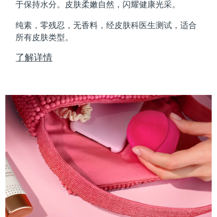
Professional IPL hair removal device
Microcurrent body toning
All hair treatments
All FAQ™ skincare
于保持水分。皮肤柔嫩自然，闪耀健康光采。
德国
预计送达日期
8/11/26
纯素，零残忍，无香料，经皮肤科医生测试，适合
FAQ™产品
FAQ™产品
痘肌护理
眼部护理
直布罗陀
所有皮肤类型。
PEACH™ 2
LUNA™ 4 body
预计送达日期
8/15/26
FAQ™ products
All anti-aging treatments
All LED treatments
ESPADA™ 2 plus
BEAR™ 2 eyes & lips
IPL hair removal
Massaging body brush
All toning treatments
了解详情
希腊
预计送达日期
8/11/26
Recurring acne LED therapy
Microcurrent line smoothing device
中国香港特别行政区
预计送达日期
8/12/26
PEACH™ 2 go
SUPERCHARGED™ serum
护发
毛孔护理
ESPADA™ 2
IRIS™ 2
Travel-friendly IPL hair removal
Firming body serum
匈牙利
LUNA™ 4 hair
预计送达日期
8/11/26
KIWI™ derma
Acne treatment device
Rejuvenating eye massager
NEW
2-in-1 LED scalp massager
Diamond microdermabrasion .
冰岛
预计送达日期
8/12/26
PEACH™ Cooling Prep Gel
ESPADA™ Blemish Solution
眼部护肤
牙齿美白
Cooling IPL hair removal gel
印度尼西亚
预计送达日期
8/9/26
FLIP™ play advanced
KIWI™
Concentrated acne gel
Advanced eye care treatment
issa™ Teeth Whitening Set
LED light hairbrush
Blackhead remover
爱尔兰
预计送达日期
8/11/26
更多的
Dual LED + sonic device & 18% PAP gel
ESPADA™ 设备
眼部护理设备
马恩岛
预计送达日期
8/13/26
LUNA™ Dual-Peptide Scalp
KIWI™ 皮肤护理
All acne treatment devices
All revitalizing eye massagers
Serum
issa™ Teeth Whitening Gel