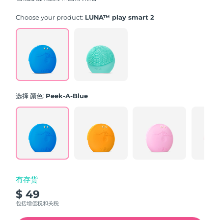
stars,
average
rating
Choose your product:
LUNA™ play smart 2
value.
Read
171
Reviews.
Same
page
link.
选择 颜色:
Peek-A-Blue
有存货
$ 49
包括增值税和关税