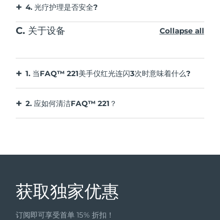
鉴于 FAQ™ 御颜鎏光美手仪的美肤功效，我们
来刺激细胞的能量工厂线粒体(ATP)产生更多的能
备包含符合加拿大创新、科学和经济发展部RSS的
4. 光疗护理是否安全?
建议您单次使用 FAQ™ 221 的时间不要超过20
量，进而刺激生物细胞并诱发或强化一些生理反
与其他类型的光疗不同，LED 不含紫外线。因此，
免许可发射器/接收器。操作受如下两条限制：(1)
波兰
预计送达日期
8/11/26
分钟。
应，减少自由基的损害，活化细胞并对损伤之细胞
C. 关于设备
它们可以安全地正常使用。LED 光疗也不会像化学
Collapse all
此设备可能不会造成电子干扰。(2) 此设备必须接
请仅将本设备用于本手册中所述的预期用途。
予修复及产生保护膜，达到治疗和抗衰老的目的。
换肤、磨皮和激光疗法等其他抗衰老护理那样引起
受所有电子干扰，包括可能改变设备操作的电子干
葡萄牙
预计送达日期
8/10/26
如果您有其他特定问题没有找到相应答案，请
灼伤。
扰。
访问
https://www.faqswiss.com/support
。
波多黎各
预计送达日期
8/12/26
1. 当FAQ™ 221美手仪红光连闪3次时意味着什么?
产品模型可能会因改进而有变化，恕不另行通知。
当美手仪红光连闪3次时说明电池电量不足，请使
卡塔尔
预计送达日期
8/11/26
用USB充电线为设备充电2小时直至白色指示灯常
2. 应如何清洁FAQ™ 221？
故障排除
亮提示充电完成。
每次使用结束后请及时清洁美手仪。为获得最佳清
留尼汪
预计送达日期
8/15/26
洁效果，我们建议喷洒FAQ™硅胶清洁液于设备
FAQ™
221性能发生变化时应采取的预防措施:
罗马尼亚
上，并用湿布擦洗干净，清洗完毕后在通风处晾干
预计送达日期
8/10/26
第 1 步：
再放回防尘盒中。
当按下通用电源按钮时，如果未能激活FAQ™
221:
打開 FAQ™ Swiss 應用程序幷選擇个人資料圖標
俄罗斯
预计送达日期
8/18/26
电池没电了。使用USB充电线充电最多2小时，
沙特阿拉伯
预计送达日期
8/11/26
获取独家优惠
直至充满电，然后按住通用电源按钮重新启动
设备。
新加坡
预计送达日期
8/12/26
订阅即可享受首单 15% 折扣！