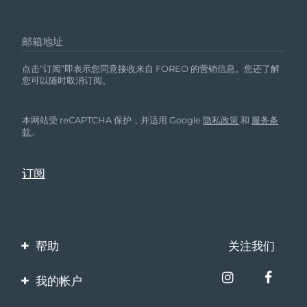
如果FAQ™
221无法与FAQ™
Swiss APP同步::
斯洛伐克
预计送达日期
8/10/26
确保您的设备已充满电并且您的蓝牙已打开。
邮箱地址
斯洛文尼亚
关闭蓝牙，然后重新打开以尝试重新连接。
预计送达日期
8/10/26
关闭FAQ™
Swiss APP然后重新打开。
点击“订阅”即表示您同意接收来自 FOREO 的营销信息。您还了解
南非
预计送达日期
8/18/26
删除并重新安装应用程序 - 也许app只需更新
您可以随时取消订阅。
即可。
韩国
预计送达日期
8/12/26
删除并重新安装应用程序后，请确保重新启动
本网站受 reCAPTCHA 保护，并适用 Google
隐私政策
和
服务条
手机。
款
。
西班牙
预计送达日期
8/10/26
删除手机的 cookie和缓存。
确保您的手机操作系统已更新至最新版本。
瑞典
预计送达日期
8/10/26
瑞士
预计送达日期
8/10/26
台湾
预计送达日期
8/15/26
帮助
关注我们
泰国
预计送达日期
8/14/26
联系我们
我的帐户
订单与运输
土耳其
预计送达日期
8/11/26