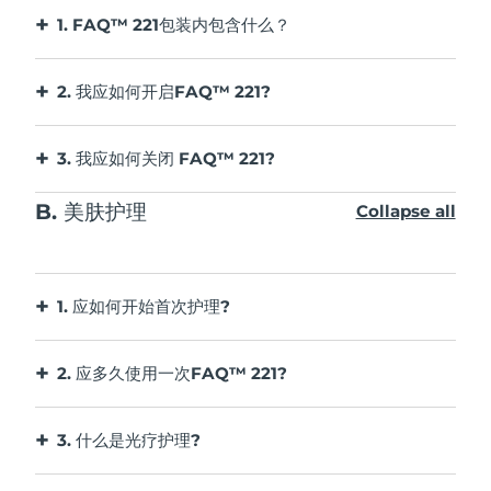
https://www.faqswiss.com
网站上的账户，然后
长达2小
1. FAQ™ 221包装内包含什么？
请勿篡改或试图拆卸产品，因为这可能会损坏
中国澳门特别行政区
预计送达日期
8/12/26
电池拆卸
选择质量索赔。您需自行承担运费。此举是对消费
1个 FAQ™ 221 御颜鎏光美手仪、1根USB充电
设备。
者法律权利的补充，并不影响消费者任何权益。
线、1本基本操作手册、1份快速操作指南。
马来西亚
预计送达日期
8/13/26
请勿在充电时使用设备。
免责声明: 产品使用者自担风险。FAQ和零售商对
注意：
这个过程是不可逆的。打开设备将使其质保
2. 我应如何开启FAQ™ 221?
请勿将任何物体插入设备的任何开口。
因使用产品直接或间接造成的任何身体或非身体的
失效。只有在设备准备好处理时才能执行此操作。
注册解锁后，按下通用电源按钮即可开启美手仪。
马耳他
预计送达日期
8/10/26
如果设备过热或者怀疑设备出现故障，请勿使
伤害或损害不承担任何责任和义务。此外，FAQ保
3. 我应如何关闭 FAQ™ 221?
用。
由于此设备包含锂离子电池，因此在处理前必须将
留修改本说明并随时更改内容的权利，且没有义务
墨西哥
设备将在开启15分钟之后自动关闭。您也可以长按
预计送达日期
8/14/26
该设备必须仅由安全特低压供电。
电池取出，不应与家庭垃圾一起丢弃。要取出电
将这些修改或改变通知任何个人。
B. 美肤护理
通用电源按钮3秒钟关闭美手仪。
Collapse all
建议使用满足IEC62368标准的电源为设备充
池，请从美手仪前端的菱形部分切割并撬开塑料上
摩纳哥
预计送达日期
8/11/26
任何未经合规责任方明确批准的更改或修改都可能
电。
盖，接下来切断电池线并将正负极电池线隔离开避
导致用户操作设备的权限失效。本设备符合 FCC
充电前，请确保插头和插座完全干燥。否则可
免电池短路起火，然后使用解胶剂分离出电池并移
荷兰
预计送达日期
8/10/26
规则的第 15 部分。操作需满足以下两个条件：(1)
能导致触电，短路或火灾。
除。按照当地环境法规处理取出电池并根据您所处
1. 应如何开始首次护理?
本设备不会造成有害干扰，以及 (2) 本设备必须接
充电时请勿使用本设备。如果该设备或充电器
地区的环保法规对其进行处理。在此过程中请带上
首先，清洁并擦干手部。接着，调节链带松紧将美
新西兰
预计送达日期
8/10/26
受接收到的任何干扰，包括可能导致意外操作的干
不能正常工作或出现任何损坏，请停止使用。
手套以确保您的安全。
手仪固定于手部。接着，按下通用电源按钮开启美
2. 应多久使用一次FAQ™ 221?
扰。
只使用设备自带的电源线。
详细图文说明如下：
手仪，再次短按可以切换彩光，您还可以通过
挪威
预计送达日期
8/10/26
为了达到最佳效果，我们建议每周使用3-5次，建
在废弃电池之前，必须将电池从设备中取出。
FAQ™ Swiss app选择更多预设护理模式。15分钟
射频暴露声明：本设备符合针对不受控环境的FCC
立肌肤耐受后可以每天使用。鉴于FAQ™ 御颜鎏光
取出电池时，必须断开设备与电源连接，并妥
阿曼
3. 什么是光疗护理?
后美手仪将自动关闭。
预计送达日期
8/13/26
辐射暴露限制。本设备经评估满足一般射频暴露要
美手仪强大的美肤功效，我们建议您单次使用
善处理电池。
光生物调节作用，由低能量的可见光照射细胞后，
求。本设备可随身携带且不受暴露环境限制。本设
FAQ™ 221 的时间不要超过20分钟。
菲律宾
预计送达日期
8/13/26