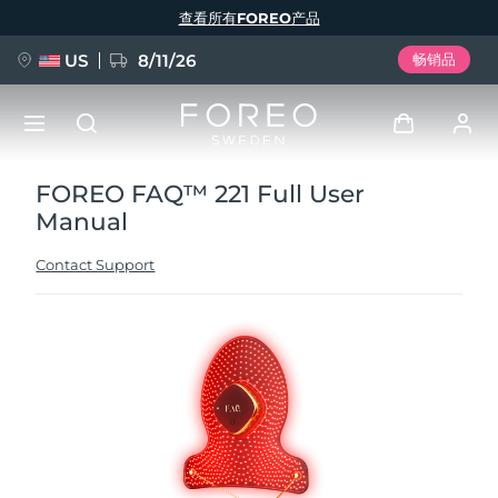
跳
查看所有FOREO产品
转
到
主
要
US
8/11/26
畅销品
内
容
FOREO FAQ™ 221 Full User
新品
登录
Manual
语言
BREAKING NEWS
用户信息
Contact Support
English
Deutsch
Español
我的设备
FAQ™ Pure Beauty-Tech Elixir
Français
Italiano
Português
我的订单
Polski
Svenska
Русский
Türkçe
简体中文
繁體中文
我的地址
issa™ Teeth Whitening Set
我的订阅