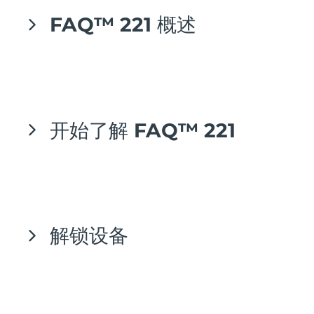
瑞典美肤护理
所带来的好处之前，请先仔细阅读本使用说明书。
FAQ™ 221 概述
奥地利
预计送达日期
8/10/26
使用前请阅读所有指南并仅按照本说明书中的指定
用途使用本产品。
巴林
预计送达日期
8/11/26
FAQ™ 221针对手部常见的粗糙、暗沉及褶皱问
预期用途：FAQ™ 221是一款可佩戴的LED美手
面部清洁
紧致提拉
比利时
预计送达日期
8/10/26
题。集合8种彩光能量，臻光入肤，以每秒高达
仪，通过释放近红外光、红光、蓝光、绿光、橙
LUNA™ 4 套装
BEAR™ 2 套装
3000次的独家高频闪冲光，层层渗透赋予肌肤焕新
光、黄光、青光和紫光的光波能量，改善手部皱纹
百慕大
预计送达日期
8/16/26
开始了解 FAQ™ 221
能量，有效改善多种手部衰老问题。专利科技全覆
Anti-aging massage
Microcurrent toning
和/或瑕疵。
立体光茧系统加乘高透光导硅胶交织出匀密光网。
波斯尼亚和黑塞哥维那
预计送达日期
8/13/26
能量无损的匀密光波覆盖整个手部，让手部肌肤享
警告：请勿对产品进行任何改装。
补水保湿
口腔护理
LUNA™ 4 Plus
BEAR™ 2 go
受高效的光疗SPA。超轻重量带来前所未有的超轻
文莱
预计送达日期
8/15/26
UFO™ 3 套装
issa™ 4
自由手部护理体验，手指可灵活运动，工作娱乐皆
Massage, LED heating
Microcurrent toning on-the-go
FAQ™ 抗老护理
Deep facial hydration
Hybrid silicone sonic toothbrush
自由。更有智能APP设置，满足个性化手部护理需
保加利亚
预计送达日期
8/10/26
解锁设备
求。
NEW
LUNA™ 4 Men
BEAR™ 2 eyes & lips
加拿大
预计送达日期
8/14/26
UFO™ 3 LED
issa™ 4 plus
For men, anti-aging massage
Microcurrent line smoothing device
Near-infrared and red light therapy
Smart hybrid silicone sonic toothbrush
智利
预计送达日期
8/14/26
device
抗老
LED治疗