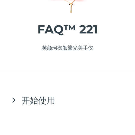
发货国家
美国
预计送达日期
8/11/26
FAQ™ 221
FAQ™ Dual LED Panel
英国
预计送达日期
8/10/26
热门产品
西班牙
芙颜珂御颜鎏光美手仪
预计送达日期
8/10/26
澳大利亚
预计送达日期
8/13/26
法国
预计送达日期
8/10/26
特别优惠
畅销产品
德国
预计送达日期
8/10/26
开始使用
加拿大
预计送达日期
8/14/26
红光疗法
恭喜您通过购买 FAQ™ 221 迈出了进入抗衰新时
代的第一步。当您在舒适的家中准备享受尖端科技
澳大利亚
预计送达日期
8/13/26