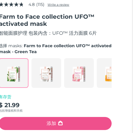
4.8
(115)
Write a review
4.8
out
Farm to Face collection UFO™
of
5
activated mask
stars,
average
智能面膜护理 包装内含：UFO™ 活力面膜 6片
rating
value.
Read
选择 masks:
Farm to Face collection UFO™ activated
115
mask - Green Tea
Reviews.
Same
page
link.
有存货
$ 21.99
包括增值税和关税
添加