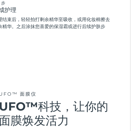
3步
成护理
理结束后，轻轻拍打剩余精华至吸收，或用化妆棉擦去
余精华。之后涂抹您喜爱的保湿霜或进行后续护肤步
。
UFO™ 面膜仪
UFO™科技，让你的
面膜焕发活力