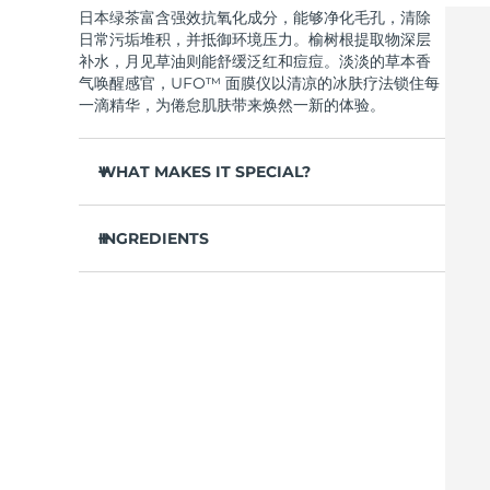
日本绿茶富含强效抗氧化成分，能够净化毛孔，清除
Near-infrared and red light therapy device
Smart hybrid silicone sonic toothbrush
日常污垢堆积，并抵御环境压力。榆树根提取物深层
抗老
LED治疗
补水，月见草油则能舒缓泛红和痘痘。淡淡的草本香
LUNA™ 4 mini
面部提拉护理
气唤醒感官，UFO™ 面膜仪以清凉的冰肤疗法锁住每
FAQ™ 101
FAQ™ 201
UFO™ 3 mini
issa™ 4 smile
For young skin, T-zone
Premium anti-aging skincare
NEW
一滴精华，为倦怠肌肤带来焕然一新的体验。
Clinical anti-aging
LED mask
Red light therapy device for young skin
Hybrid silicone sonic toothbrush
WHAT MAKES IT SPECIAL?
生发
LUNA™ 4 go
BEAR™ 设备
肌肤年轻化
FAQ™ 102
FAQ™ 202
UFO™ 3 go
issa™ 4 baby
For travel or gym bag
All premium facelift devices
FAQ™ 301
FAQ™ 501
松针提取物能够调节皮脂分泌，缩小毛孔，完美控
Advanced clinical anti-aging
LED mask
Portable red light therapy
For ages 0-3
NEW
油。
INGREDIENTS
LED hair strengthening scalp massager
Full-Spectrum Red Light Therapy
葛根提取物可以减轻浮肿，淡化黑眼圈，抚平细
LUNA™ 护肤
水/水/水族，丁二醇，茶叶提取物，1,2-己二醇，羟基
纹，令肌肤焕发活力。
FAQ™ 103
FAQ™ 211
保健品
面膜
issa™ Teeth Whitening Set
苯乙酮，聚丙烯酸钠，泛醇，尿囊素，聚甘油-4 癸酸
Premium cleansers & balm
FAQ™ Scalp Serum
FAQ™ 502
舒缓湿疹、痤疮和肌肤刺激，为需要额外呵护的肌
Luxurious clinical anti-aging set
Anti-aging neck & décolleté LED mask
Rejuvenation & hydration
Dual LED + sonic device & 18% PAP gel
酯，甘草酸二钾，香精/香料，沼泽松叶提取物，榆树
Scalp recovery probiotic serum
Full-Spectrum Red Light Therapy
肤提供舒缓的急救。
根提取物，月见草花提取物，葛根提取物
抵御污染和环境毒素，让肌肤全天自由呼吸。
LUNA™ 设备
专业治疗
FAQ™ P1 Primer
FAQ™ 221
UFO™ 设备
ISSA™ 设备
轻盈配方，吸收迅速，不留残余，令肌肤清爽哑
All facial cleansing devices
FAQ™护肤品
Manuka honey primer
Anti-aging LED hand mask
光，散发自然光泽。
FAQ™ Red Light Serum
All deep facial hydration devices
All silicone sonic toothbrushes
All FAQ™ skincare
仅需 2 分钟，即可实现肌肤彻底重置——让这份纯
净的新生，轻松融入您最繁忙的晨间节奏。