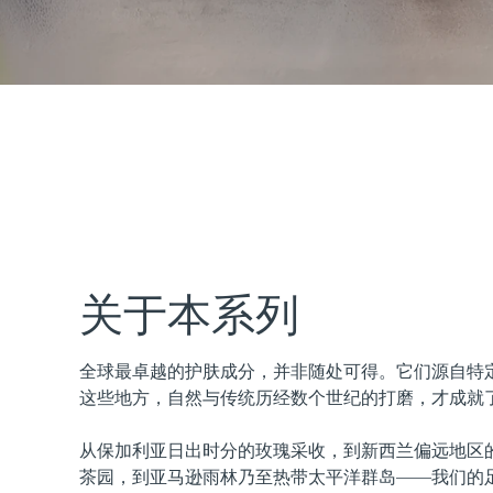
issa™ Teeth Whitening Set
FAQ™ Dual LED Panel
热门产品
关于本系列
全球最卓越的护肤成分，并非随处可得。它们源自特
特别优惠
畅销产品
这些地方，自然与传统历经数个世纪的打磨，才成就
从保加利亚日出时分的玫瑰采收，到新西兰偏远地区
茶园，到亚马逊雨林乃至热带太平洋群岛——我们的