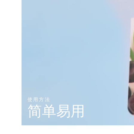
KIWI™ 皮肤护理
All acne treatment devices
All revitalizing eye massagers
Serum
issa™ Teeth Whitening Gel
Advanced pore care essentials
For healthy hair
18% PAP
护肤品
男士
全部购买
FOREO APP
关于我们
使用方法
简单易用