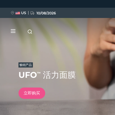
跳
转
到
主
US
10/08/2026
要
内
容
畅销产品
UFO
活力面膜
™
新品
BREAKING NEWS
立即购买
FAQ™ Pure Beauty-Tech Elixir