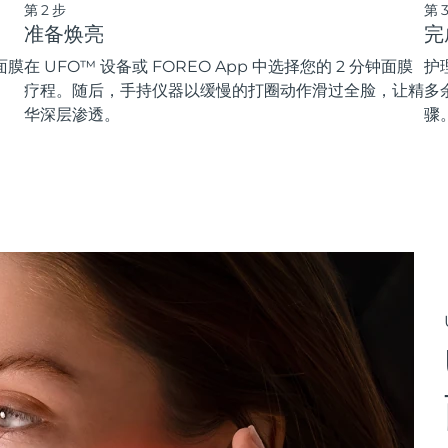
第2步
第
准备焕亮
完
面膜
在 UFO™ 设备或 FOREO App 中选择您的 2 分钟面膜
护
疗程。随后，手持仪器以缓慢的打圈动作滑过全脸，让精
多
华深层渗透。
骤