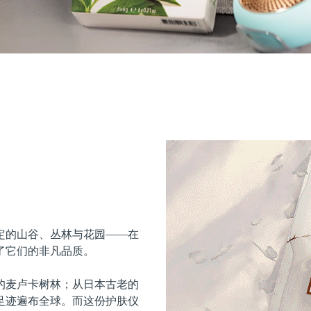
定的山谷、丛林与花园——在
了它们的非凡品质。
的麦卢卡树林；从日本古老的
足迹遍布全球。而这份护肤仪