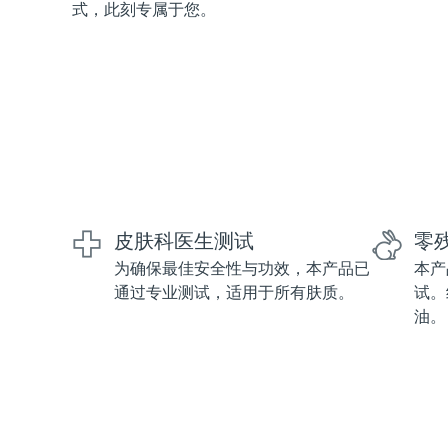
式，此刻专属于您。
红光疗法
瑞典美肤护理
面部清洁
紧致提拉
LUNA™ 4 套装
BEAR™ 2 套装
皮肤科医生测试
零
Anti-aging massage
Microcurrent toning
为确保最佳安全性与功效，本产品已
本产
通过专业测试，适用于所有肤质。
试。
补水保湿
口腔护理
油。
LUNA™ 4 Plus
BEAR™ 2 go
UFO™ 3 套装
issa™ 4
Massage, LED heating
Microcurrent toning on-the-go
Deep facial hydration
Hybrid silicone sonic toothbrush
FAQ™ 抗老护理
LUNA™ 4 Men
BEAR™ 2 eyes & lips
NEW
UFO™ 3 LED
issa™ 4 plus
For men, anti-aging massage
Microcurrent line smoothing device