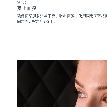
第1步
敷上面膜
确保面部肌肤洁净干爽。取出面膜，使用固定圆环将
固定在UFO™ 设备上。