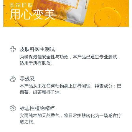
FAQ™ 101
FAQ™ 201
中国
LUNA™ 4 mini
面部提拉护理
预计送达日期
8/8/26
高端护肤
NEW
issa™ 4 smile
UFO™ 3 mini
Clinical anti-aging
LED mask
用心变美
For young skin, T-zone
Premium anti-aging skincare
哥伦比亚
预计送达日期
8/12/26
Hybrid silicone sonic toothbrush
Red light therapy device for young skin
生发
肌肤年轻化
克罗地亚
预计送达日期
8/8/26
FAQ™ 102
FAQ™ 202
LUNA™ 4 go
BEAR™ 设备
FAQ™ 301
FAQ™ 501
issa™ 4 baby
UFO™ 3 go
Advanced clinical anti-aging
LED mask
For travel or gym bag
All premium facelift devices
NEW
塞浦路斯
预计送达日期
8/9/26
LED hair strengthening scalp massager
Full-Spectrum Red Light Therapy
For ages 0-3
Portable red light therapy
皮肤科医生测试
为确保最佳安全性与功效，本产品已通过专业测试，
捷克
预计送达日期
8/8/26
FAQ™ 103
FAQ™ 211
LUNA™ 护肤
保健品
适用于所有肤质。
FAQ™ Scalp Serum
FAQ™ 502
issa™ Teeth Whitening Set
面膜
Luxurious clinical anti-aging set
Anti-aging neck & décolleté LED mask
Premium cleansers & balm
丹麦
预计送达日期
8/8/26
Scalp recovery probiotic serum
Full-Spectrum Red Light Therapy
Dual LED + sonic device & 18% PAP gel
Rejuvenation & hydration
零残忍
专业治疗
爱沙尼亚
预计送达日期
8/8/26
本产品从未在任何动物身上进行测试。纯素成分：巴
FAQ™ P1 Primer
FAQ™ 221
LUNA™ 设备
西莓、绿茶和椰子油。
FAQ™护肤品
ISSA™ 设备
UFO™ 设备
Manuka honey primer
Anti-aging LED hand mask
芬兰
FAQ™ Red Light Serum
预计送达日期
8/8/26
All facial cleansing devices
All FAQ™ skincare
All silicone sonic toothbrushes
All deep facial hydration devices
标志性植物精粹
法国
预计送达日期
8/8/26
脱毛
身体护理
实而纯粹的天然香气，将日常护肤转化为一场感官疗
FAQ™护肤品
FAQ™护肤品
愈之旅。
PEACH™ 2 Pro Max
BEAR™ 2 body
FAQ™产品
FAQ™ skincare
法属波利尼西亚
预计送达日期
8/12/26
All FAQ™ skincare
All FAQ™ skincare