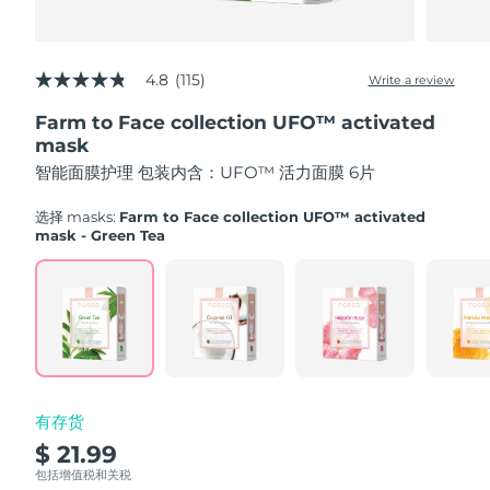
Advanced pore care essentials
以色列
预计送达日期
8/12/26
For healthy hair
18% PAP
护肤品
男士
意大利
预计送达日期
8/8/26
4.8
(115)
Write a review
4.8
out
日本
预计送达日期
8/11/26
Farm to Face collection UFO™ activated
of
5
mask
泽西岛
stars,
预计送达日期
8/13/26
全部购买
智能面膜护理 包装内含：UFO™ 活力面膜 6片
average
rating
哈萨克斯坦
value.
预计送达日期
8/10/26
选择 masks:
Farm to Face collection UFO™ activated
Read
mask - Green Tea
115
FOREO APP
科威特
预计送达日期
8/8/26
Reviews.
Same
page
关于我们
拉脱维亚
预计送达日期
8/8/26
link.
黎巴嫩
预计送达日期
8/9/26
立陶宛
预计送达日期
8/8/26
有存货
$ 21.99
卢森堡
预计送达日期
8/8/26
包括增值税和关税