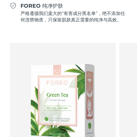
Professional IPL hair removal device
Microcurrent body toning
All hair treatments
All FAQ™ skincare
FOREO 纯净护肤
德国
预计送达日期
8/8/26
严格遵循我们庞大的“有害成分黑名单”，绝不添加任
FAQ™产品
FAQ™产品
痘肌护理
眼部护理
何违禁物质，只保留肌肤真正需要的纯净与高效。
直布罗陀
PEACH™ 2
LUNA™ 4 body
预计送达日期
8/12/26
FAQ™ products
All anti-aging treatments
All LED treatments
ESPADA™ 2 plus
BEAR™ 2 eyes & lips
IPL hair removal
Massaging body brush
All toning treatments
希腊
预计送达日期
8/8/26
Recurring acne LED therapy
Microcurrent line smoothing device
中国香港特别行政区
预计送达日期
8/9/26
PEACH™ 2 go
SUPERCHARGED™ serum
护发
毛孔护理
ESPADA™ 2
IRIS™ 2
Travel-friendly IPL hair removal
Firming body serum
匈牙利
LUNA™ 4 hair
预计送达日期
8/8/26
KIWI™ derma
Acne treatment device
Rejuvenating eye massager
NEW
2-in-1 LED scalp massager
Diamond microdermabrasion .
冰岛
预计送达日期
8/9/26
PEACH™ Cooling Prep Gel
ESPADA™ Blemish Solution
眼部护肤
牙齿美白
Cooling IPL hair removal gel
印度尼西亚
预计送达日期
8/6/26
FLIP™ play advanced
KIWI™
Concentrated acne gel
Advanced eye care treatment
issa™ Teeth Whitening Set
LED light hairbrush
Blackhead remover
爱尔兰
预计送达日期
8/8/26
更多的
Dual LED + sonic device & 18% PAP gel
ESPADA™ 设备
眼部护理设备
马恩岛
预计送达日期
8/10/26
LUNA™ Dual-Peptide Scalp
KIWI™ 皮肤护理
All acne treatment devices
All revitalizing eye massagers
Serum
issa™ Teeth Whitening Gel