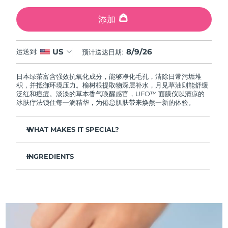
中国澳门特别行政区
预计送达日期
8/10/26
添加
马来西亚
预计送达日期
8/11/26
8/9/26
US
运送到:
预计送达日期:
马耳他
预计送达日期
8/8/26
日本绿茶富含强效抗氧化成分，能够净化毛孔，清除日常污垢堆
墨西哥
预计送达日期
8/12/26
积，并抵御环境压力。榆树根提取物深层补水，月见草油则能舒缓
泛红和痘痘。淡淡的草本香气唤醒感官，UFO™ 面膜仪以清凉的
冰肤疗法锁住每一滴精华，为倦怠肌肤带来焕然一新的体验。
摩纳哥
预计送达日期
8/9/26
WHAT MAKES IT SPECIAL?
荷兰
预计送达日期
8/8/26
松针提取物能够调节皮脂分泌，缩小毛孔，完美控油。
新西兰
预计送达日期
8/8/26
INGREDIENTS
葛根提取物可以减轻浮肿，淡化黑眼圈，抚平细纹，令肌肤焕
发活力。
水/水/水族，丁二醇，茶叶提取物，1,2-己二醇，羟基苯乙酮，聚丙
挪威
预计送达日期
8/8/26
舒缓湿疹、痤疮和肌肤刺激，为需要额外呵护的肌肤提供舒缓
烯酸钠，泛醇，尿囊素，聚甘油-4 癸酸酯，甘草酸二钾，香精/香
的急救。
料，沼泽松叶提取物，榆树根提取物，月见草花提取物，葛根提取
物
阿曼
抵御污染和环境毒素，让肌肤全天自由呼吸。
预计送达日期
8/11/26
轻盈配方，吸收迅速，不留残余，令肌肤清爽哑光，散发自然
光泽。
菲律宾
预计送达日期
8/11/26