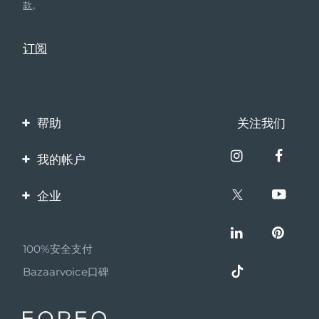
款
。
帮助
关注我们
联系我们
我的帐户
订单与运输
产品注册
企业
保修与退换货
客服支持
关于FOREO
常见问题
100%安全支付
伙伴计划
电池信息
Bazaarvoice口碑
联盟新闻
MYSA