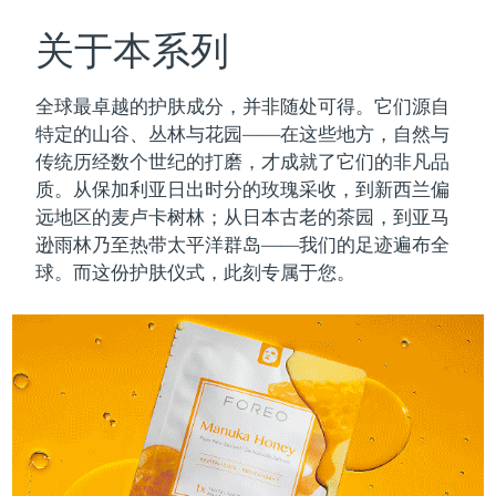
瑞典美肤护理
奥地利
预计送达日期
8/8/26
关于本系列
巴林
预计送达日期
8/9/26
全球最卓越的护肤成分，并非随处可得。它们源自
面部清洁
紧致提拉
特定的山谷、丛林与花园——在这些地方，自然与
比利时
预计送达日期
8/8/26
传统历经数个世纪的打磨，才成就了它们的非凡品
LUNA™ 4 套装
BEAR™ 2 套装
质。
从保加利亚日出时分的玫瑰采收，到新西兰偏
百慕大
预计送达日期
8/14/26
Anti-aging massage
Microcurrent toning
远地区的麦卢卡树林；从日本古老的茶园，到亚马
波斯尼亚和黑塞哥维那
逊雨林乃至热带太平洋群岛——我们的足迹遍布全
预计送达日期
8/11/26
补水保湿
口腔护理
球。而这份护肤仪式，此刻专属于您。
LUNA™ 4 Plus
BEAR™ 2 go
文莱
预计送达日期
8/13/26
UFO™ 3 套装
issa™ 4
Massage, LED heating
Microcurrent toning on-the-go
FAQ™ 抗老护理
Deep facial hydration
Hybrid silicone sonic toothbrush
保加利亚
预计送达日期
8/8/26
NEW
LUNA™ 4 Men
BEAR™ 2 eyes & lips
加拿大
预计送达日期
8/12/26
UFO™ 3 LED
issa™ 4 plus
For men, anti-aging massage
Microcurrent line smoothing device
Near-infrared and red light therapy
Smart hybrid silicone sonic toothbrush
智利
预计送达日期
8/12/26
device
抗老
LED治疗