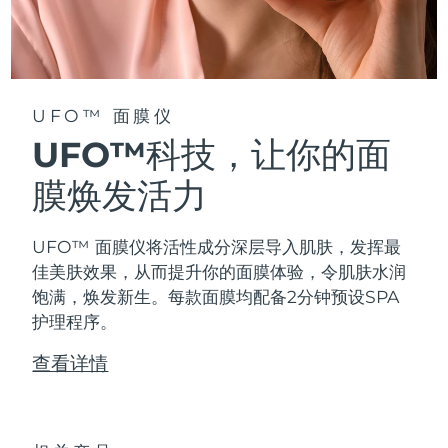
阿拉伯联合酋长国
预计送达日期
8/9/26
英国
预计送达日期
8/8/26
UFO™ 面膜仪
美国
预计送达日期
8/9/26
UFO™科技，让你的面
乌兹别克斯坦
膜焕发活力
预计送达日期
8/13/26
越南
预计送达日期
8/14/26
UFO™ 面膜仪将活性成分深层导入肌肤，发挥最
佳美肤效果，从而提升你的面膜体验，令肌肤水润
饱满，焕发新生。每款面膜均配备2分钟预设SPA
护理程序。
查看详情