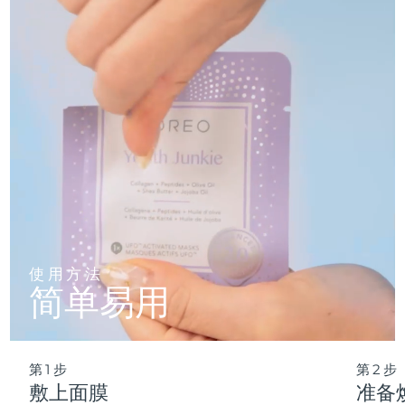
仅需 2 分钟，即可实现肌肤彻底重置——让这份纯净的新生，
轻松融入您最繁忙的晨间节奏。
波兰
预计送达日期
8/9/26
葡萄牙
预计送达日期
8/8/26
波多黎各
预计送达日期
8/10/26
卡塔尔
预计送达日期
8/9/26
留尼汪
预计送达日期
8/13/26
罗马尼亚
预计送达日期
8/8/26
使用方法
简单易用
俄罗斯
预计送达日期
8/16/26
沙特阿拉伯
预计送达日期
8/9/26
第1步
第2步
新加坡
预计送达日期
8/10/26
敷上面膜
准备