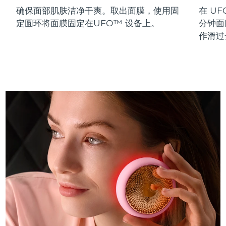
确保面部肌肤洁净干爽。取出面膜，使用固
在 UF
斯洛伐克
预计送达日期
8/8/26
定圆环将面膜固定在UFO™ 设备上。
分钟面
斯洛文尼亚
预计送达日期
8/8/26
作滑过
南非
预计送达日期
8/16/26
韩国
预计送达日期
8/10/26
西班牙
预计送达日期
8/8/26
瑞典
预计送达日期
8/8/26
瑞士
预计送达日期
8/8/26
台湾
预计送达日期
8/13/26
泰国
预计送达日期
8/12/26
土耳其
预计送达日期
8/9/26