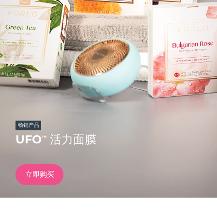
发货国家
美国
预计送达日期
8/9/26
FAQ™ Dual LED Panel
英国
预计送达日期
8/8/26
热门产品
西班牙
预计送达日期
8/8/26
澳大利亚
预计送达日期
8/11/26
法国
预计送达日期
8/8/26
畅销产品
特别优惠
畅销产品
UFO
活力面膜
™
德国
预计送达日期
8/8/26
加拿大
预计送达日期
8/12/26
立即购买
红光疗法
澳大利亚
预计送达日期
8/11/26