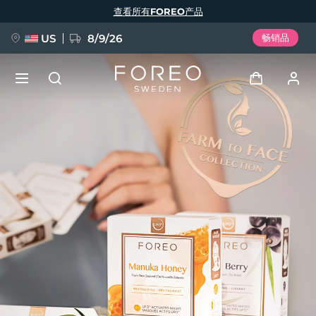
跳
查看所有FOREO产品
转
到
主
要
US
8/9/26
畅销品
内
容
新品
登录
语言
BREAKING NEWS
用户信息
English
Deutsch
Español
我的设备
FAQ™ Pure Beauty-Tech Elixir
Français
Italiano
Português
我的订单
Polski
Svenska
Русский
Türkçe
简体中文
繁體中文
我的地址
issa™ Teeth Whitening Set
我的订阅