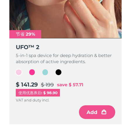
波兰
预计送达日期
10/08/2026
葡萄牙
预计送达日期
09/08/2026
节省 29%
节省 29%
节省 29%
节省 29%
波多黎各
预计送达日期
11/08/2026
UFO™ 2
UFO™ 2
UFO™ 2
UFO™ 2
卡塔尔
预计送达日期
10/08/2026
5-in-1 spa device for deep hydration & better
5-in-1 spa device for deep hydration & better
5-in-1 spa device for deep hydration & better
5-in-1 spa device for deep hydration & better
absorption of active ingredients.
absorption of active ingredients.
absorption of active ingredients.
absorption of active ingredients.
留尼汪
预计送达日期
14/08/2026
罗马尼亚
预计送达日期
09/08/2026
$ 141.29
$ 141.29
$ 141.29
$ 141.29
$ 199
$ 199
$ 199
$ 199
save
save
save
save
$ 57.71
$ 57.71
$ 57.71
$ 57.71
使用优惠券后: $ 98.90
俄罗斯
预计送达日期
17/08/2026
VAT and duty incl.
VAT and duty incl.
VAT and duty incl.
VAT and duty incl.
沙特阿拉伯
预计送达日期
10/08/2026
Add
Add
Add
Add
新加坡
预计送达日期
11/08/2026