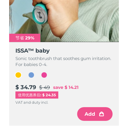
节省 29%
节省 29%
节省 29%
ISSA™ baby
ISSA™ baby
ISSA™ baby
Sonic toothbrush that soothes gum irritation.
Sonic toothbrush that soothes gum irritation.
Sonic toothbrush that soothes gum irritation.
For babies 0-4.
For babies 0-4.
For babies 0-4.
$ 34.79
$ 34.79
$ 34.79
$ 49
$ 49
$ 49
save
save
save
$ 14.21
$ 14.21
$ 14.21
使用优惠券后: $ 24.35
VAT and duty incl.
VAT and duty incl.
VAT and duty incl.
Add
Add
Add