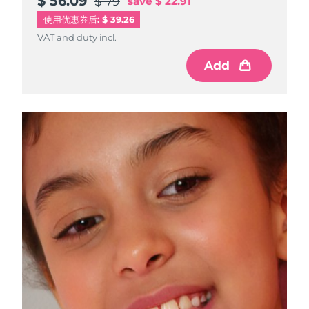
$ 56.09
$ 56.09
$ 56.09
$ 79
$ 79
$ 79
save
save
save
$ 22.91
$ 22.91
$ 22.91
使用优惠券后: $ 39.26
VAT and duty incl.
VAT and duty incl.
VAT and duty incl.
Add
Add
Add