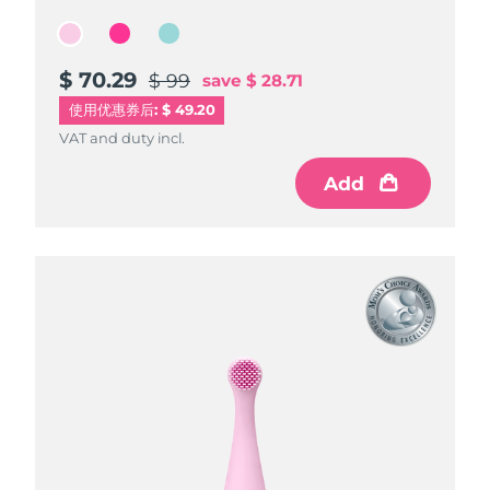
$ 70.29
$ 70.29
$ 70.29
$ 99
$ 99
$ 99
save
save
save
$ 28.71
$ 28.71
$ 28.71
使用优惠券后: $ 49.20
VAT and duty incl.
VAT and duty incl.
VAT and duty incl.
Add
Add
Add