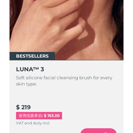
Advanced pore care essentials
以色列
预计送达日期
13/08/2026
For healthy hair
18% PAP
护肤品
男士
意大利
预计送达日期
09/08/2026
日本
预计送达日期
12/08/2026
泽西岛
预计送达日期
14/08/2026
全部购买
BESTSELLERS
哈萨克斯坦
预计送达日期
11/08/2026
LUNA™ 3
FOREO APP
科威特
预计送达日期
09/08/2026
Soft silicone facial cleansing brush for every
关于我们
skin type.
拉脱维亚
预计送达日期
09/08/2026
黎巴嫩
预计送达日期
10/08/2026
$ 219
立陶宛
预计送达日期
09/08/2026
使用优惠券后: $ 153.30
VAT and duty incl.
卢森堡
预计送达日期
09/08/2026