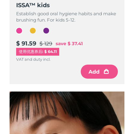
ISSA™ kids
ISSA™ kids
ISSA™ kids
Establish good oral hygiene habits and make
Establish good oral hygiene habits and make
Establish good oral hygiene habits and make
brushing fun. For kids 5-12.
brushing fun. For kids 5-12.
brushing fun. For kids 5-12.
$ 91.59
$ 91.59
$ 91.59
$ 129
$ 129
$ 129
save
save
save
$ 37.41
$ 37.41
$ 37.41
使用优惠券后: $ 64.11
VAT and duty incl.
VAT and duty incl.
VAT and duty incl.
Add
Add
Add