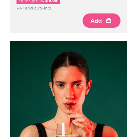
使用优惠券后: $ 9.09
VAT and duty incl.
VAT and duty incl.
Add
Add