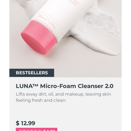
BESTSELLERS
BESTSELLERS
LUNA™ Micro-Foam Cleanser 2.0
LUNA™ Micro-Foam Cleanser 2.0
Lifts away dirt, oil, and makeup, leaving skin
Lifts away dirt, oil, and makeup, leaving skin
feeling fresh and clean.
feeling fresh and clean.
$ 12.99
$ 44.9