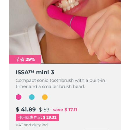
节省 29%
节省 29%
节省 29%
ISSA™ mini 3
ISSA™ mini 3
ISSA™ mini 3
Compact sonic toothbrush with a built-in
Compact sonic toothbrush with a built-in
Compact sonic toothbrush with a built-in
timer and a smaller brush head.
timer and a smaller brush head.
timer and a smaller brush head.
$ 41.89
$ 41.89
$ 41.89
$ 59
$ 59
$ 59
save
save
save
$ 17.11
$ 17.11
$ 17.11
使用优惠券后: $ 29.32
VAT and duty incl.
VAT and duty incl.
VAT and duty incl.