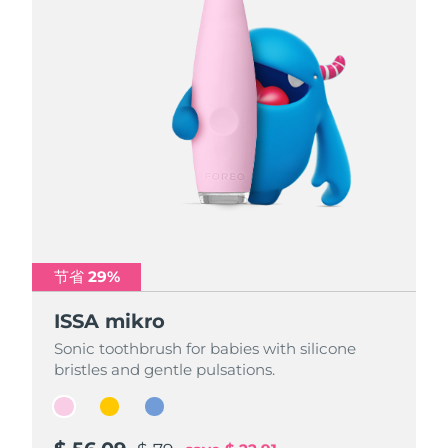
节省 29%
节省 29%
节省 29%
ISSA mikro
ISSA mikro
ISSA mikro
Sonic toothbrush for babies with silicone
Sonic toothbrush for babies with silicone
Sonic toothbrush for babies with silicone
bristles and gentle pulsations.
bristles and gentle pulsations.
bristles and gentle pulsations.