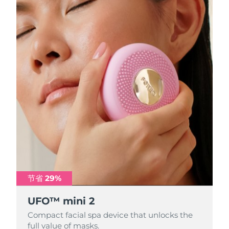
节省 29%
节省 29%
节省 29%
UFO™ mini 2
UFO™ mini 2
UFO™ mini 2
Compact facial spa device that unlocks the
Compact facial spa device that unlocks the
Compact facial spa device that unlocks the
full value of masks.
full value of masks.
full value of masks.