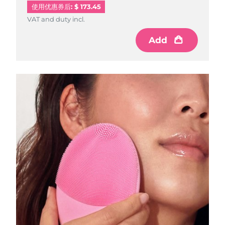
Professional IPL hair removal device
Microcurrent body toning
All hair treatments
All FAQ™ skincare
使用优惠券后: $ 173.45
德国
预计送达日期
09/08/2026
VAT and duty incl.
VAT and duty incl.
FAQ™产品
FAQ™产品
痘肌护理
眼部护理
直布罗陀
PEACH™ 2
LUNA™ 4 body
预计送达日期
13/08/2026
Add
Add
FAQ™ products
All anti-aging treatments
All LED treatments
ESPADA™ 2 plus
BEAR™ 2 eyes & lips
IPL hair removal
Massaging body brush
All toning treatments
希腊
预计送达日期
09/08/2026
Recurring acne LED therapy
Microcurrent line smoothing device
中国香港特别行政区
预计送达日期
10/08/2026
PEACH™ 2 go
SUPERCHARGED™ serum
护发
毛孔护理
ESPADA™ 2
IRIS™ 2
Travel-friendly IPL hair removal
Firming body serum
匈牙利
LUNA™ 4 hair
预计送达日期
09/08/2026
KIWI™ derma
Acne treatment device
Rejuvenating eye massager
NEW
2-in-1 LED scalp massager
Diamond microdermabrasion .
冰岛
预计送达日期
10/08/2026
PEACH™ Cooling Prep Gel
ESPADA™ Blemish Solution
眼部护肤
牙齿美白
Cooling IPL hair removal gel
印度尼西亚
预计送达日期
07/08/2026
FLIP™ play advanced
KIWI™
Concentrated acne gel
Advanced eye care treatment
issa™ Teeth Whitening Set
LED light hairbrush
Blackhead remover
爱尔兰
预计送达日期
09/08/2026
更多的
Dual LED + sonic device & 18% PAP gel
ESPADA™ 设备
眼部护理设备
马恩岛
预计送达日期
11/08/2026
LUNA™ Dual-Peptide Scalp
KIWI™ 皮肤护理
All acne treatment devices
All revitalizing eye massagers
Serum
issa™ Teeth Whitening Gel