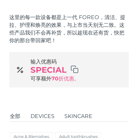
发货国家
这里的每一款设备都是上一代 FOREO，清洁、提
美国
预计送达日期
10/08/2026
拉、护理和焕亮的效果，与上市当天别无二致。这
FAQ™ Dual LED Panel
些产品我们不会再补货，所以趁现在还有货，快把
英国
预计送达日期
09/08/2026
你的那台带回家吧！
热门产品
西班牙
预计送达日期
09/08/2026
输入优惠码
澳大利亚
预计送达日期
12/08/2026
SPECIAL
法国
可享额外
70折优惠。
预计送达日期
09/08/2026
特别优惠
畅销产品
德国
预计送达日期
09/08/2026
加拿大
预计送达日期
13/08/2026
全部
DEVICES
SKINCARE
红光疗法
澳大利亚
预计送达日期
12/08/2026
Acne & Blemishes
Adult toothbrushes