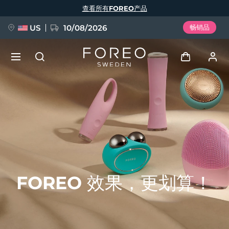
跳
查看所有FOREO产品
转
到
主
要
US
10/08/2026
畅销品
内
容
新品
登录
语言
BREAKING NEWS
用户信息
English
Deutsch
Español
我的设备
FAQ™ Pure Beauty-Tech Elixir
Français
Italiano
Português
我的订单
Polski
Svenska
Русский
FOREO 效果，更划算！
Türkçe
简体中文
繁體中文
我的地址
issa™ Teeth Whitening Set
我的订阅