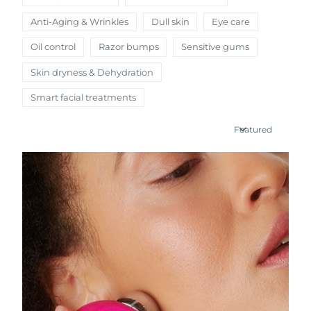
瑞典美肤护理
奥地利
Anti-Aging & Wrinkles
Dull skin
Eye care
预计送达日期
09/08/2026
Oil control
Razor bumps
Sensitive gums
巴林
预计送达日期
10/08/2026
Skin dryness & Dehydration
面部清洁
紧致提拉
比利时
预计送达日期
09/08/2026
Smart facial treatments
LUNA™ 4 套装
BEAR™ 2 套装
百慕大
预计送达日期
15/08/2026
Anti-aging massage
Microcurrent toning
Featured
波斯尼亚和黑塞哥维那
预计送达日期
12/08/2026
补水保湿
口腔护理
LUNA™ 4 Plus
BEAR™ 2 go
文莱
预计送达日期
14/08/2026
UFO™ 3 套装
issa™ 4
Massage, LED heating
Microcurrent toning on-the-go
FAQ™ 抗老护理
Deep facial hydration
Hybrid silicone sonic toothbrush
保加利亚
预计送达日期
09/08/2026
NEW
LUNA™ 4 Men
BEAR™ 2 eyes & lips
加拿大
预计送达日期
13/08/2026
UFO™ 3 LED
issa™ 4 plus
For men, anti-aging massage
Microcurrent line smoothing device
Near-infrared and red light therapy
Smart hybrid silicone sonic toothbrush
智利
预计送达日期
13/08/2026
device
抗老
LED治疗