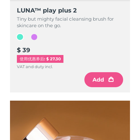
LUNA™ play plus 2
LUNA™ play plus 2
Tiny but mighty facial cleansing brush for
Tiny but mighty facial cleansing brush for
skincare on the go.
skincare on the go.
$ 39
$ 39
使用优惠券后: $ 27.30
VAT and duty incl.
VAT and duty incl.
Add
Add