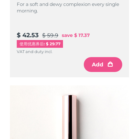
For a soft and dewy complexion every single
morning.
$ 42.53
$ 59.9
save
$ 17.37
使用优惠券后: $ 29.77
VAT and duty incl.
Add