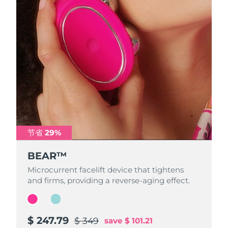
FAQ™ 101
FAQ™ 201
中国
LUNA™ 4 mini
面部提拉护理
预计送达日期
09/08/2026
NEW
issa™ 4 smile
UFO™ 3 mini
Clinical anti-aging
LED mask
For young skin, T-zone
Premium anti-aging skincare
哥伦比亚
预计送达日期
13/08/2026
Hybrid silicone sonic toothbrush
Red light therapy device for young skin
生发
肌肤年轻化
克罗地亚
预计送达日期
09/08/2026
FAQ™ 102
FAQ™ 202
LUNA™ 4 go
BEAR™ 设备
FAQ™ 301
FAQ™ 501
issa™ 4 baby
UFO™ 3 go
Advanced clinical anti-aging
LED mask
For travel or gym bag
All premium facelift devices
NEW
塞浦路斯
预计送达日期
10/08/2026
LED hair strengthening scalp massager
Full-Spectrum Red Light Therapy
For ages 0-3
Portable red light therapy
捷克
预计送达日期
09/08/2026
FAQ™ 103
FAQ™ 211
LUNA™ 护肤
保健品
FAQ™ Scalp Serum
FAQ™ 502
issa™ Teeth Whitening Set
面膜
Luxurious clinical anti-aging set
Anti-aging neck & décolleté LED mask
Premium cleansers & balm
丹麦
预计送达日期
09/08/2026
Scalp recovery probiotic serum
Full-Spectrum Red Light Therapy
Dual LED + sonic device & 18% PAP gel
Rejuvenation & hydration
节省 29%
节省 29%
专业治疗
爱沙尼亚
预计送达日期
09/08/2026
BEAR™
BEAR™
FAQ™ P1 Primer
FAQ™ 221
LUNA™ 设备
FAQ™护肤品
ISSA™ 设备
UFO™ 设备
Microcurrent facelift device that tightens
Microcurrent facelift device that tightens
Manuka honey primer
Anti-aging LED hand mask
芬兰
FAQ™ Red Light Serum
预计送达日期
09/08/2026
All facial cleansing devices
All FAQ™ skincare
and firms, providing a reverse-aging effect.
and firms, providing a reverse-aging effect.
All silicone sonic toothbrushes
All deep facial hydration devices
法国
预计送达日期
09/08/2026
脱毛
身体护理
FAQ™护肤品
FAQ™护肤品
PEACH™ 2 Pro Max
BEAR™ 2 body
FAQ™产品
FAQ™ skincare
法属波利尼西亚
预计送达日期
13/08/2026
$ 247.79
$ 233.59
$ 349
$ 329
save
save
$ 101.21
$ 95.41
All FAQ™ skincare
All FAQ™ skincare