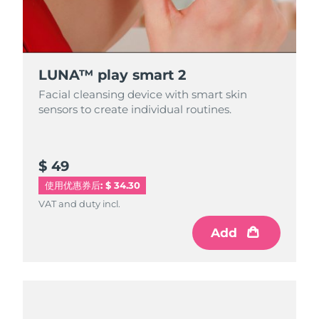
LUNA™ play smart 2
Facial cleansing device with smart skin
sensors to create individual routines.
$ 49
使用优惠券后: $ 34.30
VAT and duty incl.
Add