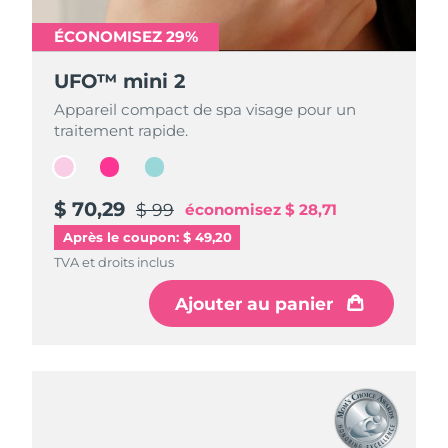
ÉCONOMISEZ 29%
ÉCONOMISEZ 29%
ÉCONOMISEZ 29%
UFO™ mini 2
UFO™ mini 2
UFO™ mini 2
Appareil compact de spa visage pour un
Appareil compact de spa visage pour un
Appareil compact de spa visage pour un
traitement rapide.
traitement rapide.
traitement rapide.
$ 70,29
$ 70,29
$ 70,29
$ 99
$ 99
$ 99
économisez
économisez
économisez
$ 28,71
$ 28,71
$ 28,71
Après le coupon: $ 49,20
TVA et droits inclus
TVA et droits inclus
TVA et droits inclus
Ajouter au panier
Ajouter au panier
Ajouter au panier