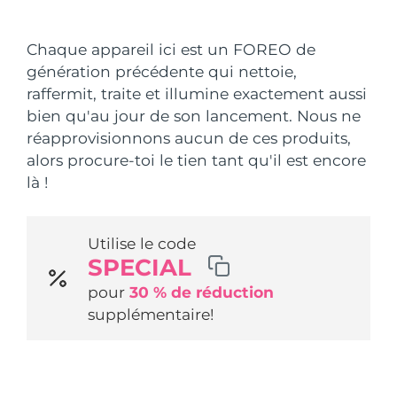
Pays de livraison
Chaque appareil ici est un FOREO de
États-Unis
Livraison estimée
12/08/2026
génération précédente qui nettoie,
FAQ™ Dual LED Panel
raffermit, traite et illumine exactement aussi
Royaume-Uni
Livraison estimée
11/08/2026
bien qu'au jour de son lancement. Nous ne
POPULAIRE
réapprovisionnons aucun de ces produits,
Espagne
Livraison estimée
11/08/2026
alors procure-toi le tien tant qu'il est encore
Australie
là !
Livraison estimée
14/08/2026
France
Livraison estimée
11/08/2026
Offres spéciales
Bestsellers
Utilise le code
SPECIAL
Allemagne
Livraison estimée
11/08/2026
pour
30 % de réduction
Canada
Livraison estimée
15/08/2026
supplémentaire!
Thérapie par lumière rouge
Australie
Livraison estimée
14/08/2026