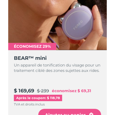
Turquie
Livraison estimée
12/08/2026
Émirats arabes unis
Livraison estimée
12/08/2026
Royaume-Uni
Livraison estimée
11/08/2026
États-Unis
Livraison estimée
12/08/2026
ÉCONOMISEZ 29%
BEAR™ mini
Ouzbékistan
Livraison estimée
16/08/2026
Un appareil de tonification du visage pour un
Viêt Nam
Livraison estimée
17/08/2026
traitement ciblé des zones sujettes aux rides.
$ 169,69
$ 239
économisez
$ 69,31
Après le coupon: $ 118,78
TVA et droits inclus
Ajouter au panier