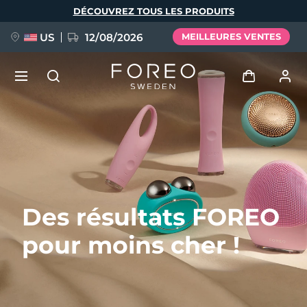
Aller
DÉCOUVREZ TOUS LES PRODUITS
au
contenu
principal
US
12/08/2026
MEILLEURES VENTES
NOUVEAU
Se connecter
Langue
BREAKING NEWS
Profil de l'utilisateur
English
Deutsch
Español
Mes appareils
FAQ™ Pure Beauty-Tech Elixir
Des résultats FOREO
Français
Italiano
Português
Mes commandes
Polski
Svenska
Русский
pour moins cher !
Türkçe
简体中文
繁體中文
Mes adresses
issa™ Teeth Whitening Set
Mes abonnements