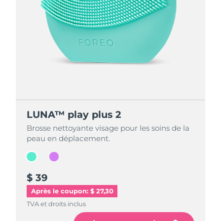
LUNA™ play plus 2
LUNA™ play plus 2
Brosse nettoyante visage pour les soins de la
Brosse nettoyante visage pour les soins de la
peau en déplacement.
peau en déplacement.
$ 39
$ 39
Après le coupon: $ 27,30
TVA et droits inclus
TVA et droits inclus