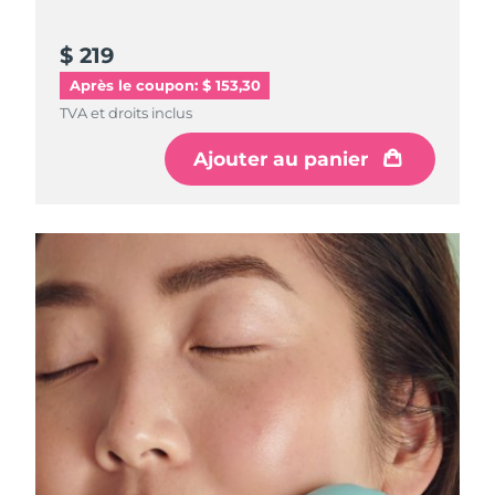
R.A.S. chinoise de
$ 219
Livraison estimée
13/08/2026
Macao
Après le coupon: $ 153,30
TVA et droits inclus
Malaisie
Livraison estimée
14/08/2026
Ajouter au panier
Malte
Livraison estimée
11/08/2026
Mexique
Livraison estimée
15/08/2026
Monaco
Livraison estimée
12/08/2026
Pays-Bas
Livraison estimée
11/08/2026
Nouvelle-Zélande
Livraison estimée
11/08/2026
Norvège
Livraison estimée
11/08/2026
Oman
Livraison estimée
14/08/2026