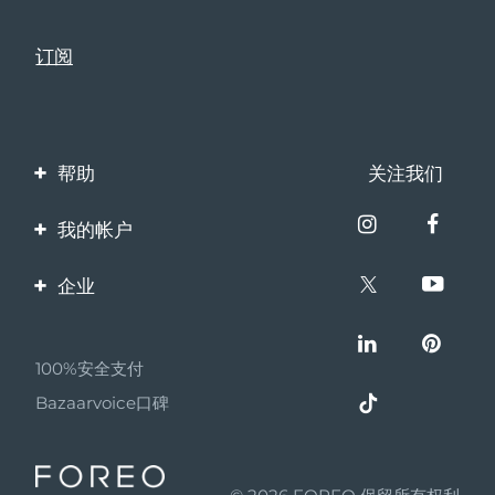
瑞典美肤护理
奥地利
预计送达日期
8/10/26
巴林
预计送达日期
8/11/26
面部清洁
紧致提拉
比利时
预计送达日期
8/10/26
LUNA™ 4 套装
BEAR™ 2 套装
帮助
关注我们
百慕大
预计送达日期
8/16/26
Anti-aging massage
Microcurrent toning
联系我们
我的帐户
波斯尼亚和黑塞哥维那
预计送达日期
8/13/26
订单与运输
补水保湿
口腔护理
产品注册
LUNA™ 4 Plus
BEAR™ 2 go
企业
文莱
预计送达日期
8/15/26
保修与退换货
UFO™ 3 套装
issa™ 4
Massage, LED heating
Microcurrent toning on-the-go
客服支持
关于FOREO
FAQ™ 抗老护理
Deep facial hydration
Hybrid silicone sonic toothbrush
常见问题
保加利亚
预计送达日期
8/10/26
100%安全支付
伙伴计划
NEW
电池信息
LUNA™ 4 Men
BEAR™ 2 eyes & lips
加拿大
预计送达日期
8/14/26
Bazaarvoice口碑
UFO™ 3 LED
联盟新闻
issa™ 4 plus
For men, anti-aging massage
Microcurrent line smoothing device
Near-infrared and red light therapy
Smart hybrid silicone sonic toothbrush
智利
预计送达日期
8/14/26
MYSA
device
抗老
LED治疗