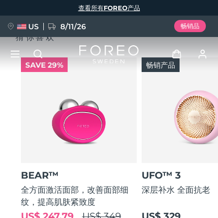
跳
查看所有FOREO产品
转
到
主
要
US
8/11/26
畅销品
内
猜你喜欢
容
SAVE 29%
畅销产品
新品
登录
语言
BREAKING NEWS
用户信息
English
Deutsch
Español
我的设备
FAQ™ Pure Beauty-Tech Elixir
Français
Italiano
Português
我的订单
Polski
Svenska
Русский
BEAR™
UFO™ 3
Türkçe
简体中文
繁體中文
我的地址
全方面激活面部，改善面部细
深层补水 全面抗老
纹，提高肌肤紧致度
issa™ Teeth Whitening Set
我的订阅
US$ 247.79
US$ 349
US$ 329