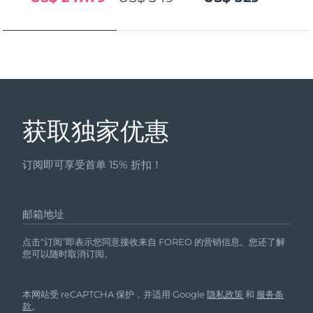
发货国家
美国
预计送达日期
8/11/26
FAQ™ Dual LED Panel
英国
预计送达日期
8/10/26
热门产品
西班牙
预计送达日期
8/10/26
获取独家优惠
澳大利亚
预计送达日期
8/13/26
订阅即可享受首单 15% 折扣！
法国
预计送达日期
8/10/26
特别优惠
畅销产品
德国
预计送达日期
8/10/26
邮箱地址
加拿大
预计送达日期
8/14/26
点击“订阅”即表示您同意接收来自 FOREO 的营销信息。您还了解
您可以随时取消订阅。
红光疗法
本网站受 reCAPTCHA 保护，并适用 Google
隐私政策
和
服务条
澳大利亚
预计送达日期
8/13/26
款
。