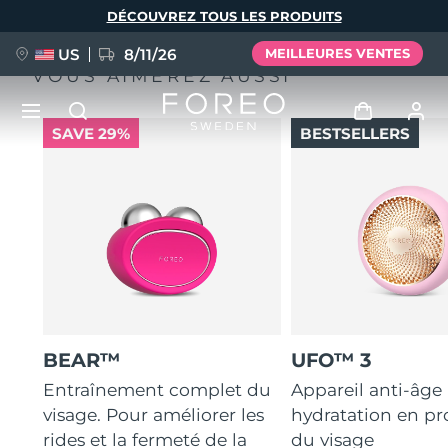
Aller
DÉCOUVREZ TOUS LES PRODUITS
au
contenu
principal
US
8/11/26
MEILLEURES VENTES
VOUS AIMEREZ AUSSI
SAVE 29%
BESTSELLERS
NOUVEAU
Se connecter
Langue
BREAKING NEWS
Profil de l'utilisateur
English
Deutsch
Español
Mes appareils
FAQ™ Pure Beauty-Tech Elixir
Français
Italiano
Português
Mes commandes
Polski
Svenska
Русский
BEAR™
UFO™ 3
Türkçe
简体中文
繁體中文
Mes adresses
Entraînement complet du
Appareil anti-âge
visage. Pour améliorer les
hydratation en p
issa™ Teeth Whitening Set
rides et la fermeté de la
du visage
Mes abonnements