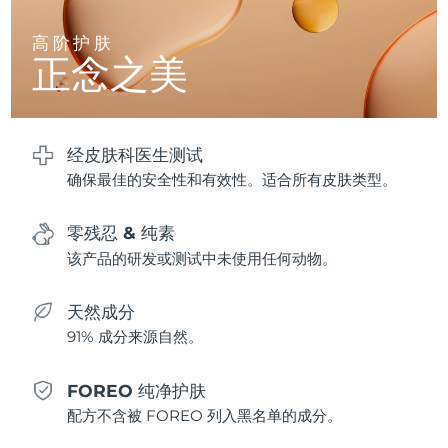
高阶护肤
波兰
预计送达日期
8/9/26
正念之美
葡萄牙
预计送达日期
8/8/26
波多黎各
预计送达日期
8/10/26
经皮肤科医生测试
确保最佳的安全性和有效性。适合所有皮肤类型。
卡塔尔
预计送达日期
8/9/26
零残忍 & 纯素
留尼汪
预计送达日期
8/13/26
该产品的研发或测试中未使用任何动物。
罗马尼亚
预计送达日期
8/8/26
天然成分
俄罗斯
预计送达日期
8/16/26
91% 成分来源自然。
沙特阿拉伯
预计送达日期
8/9/26
FOREO 纯净护肤
配方不含被 FOREO 列入黑名单的成分。
新加坡
预计送达日期
8/10/26