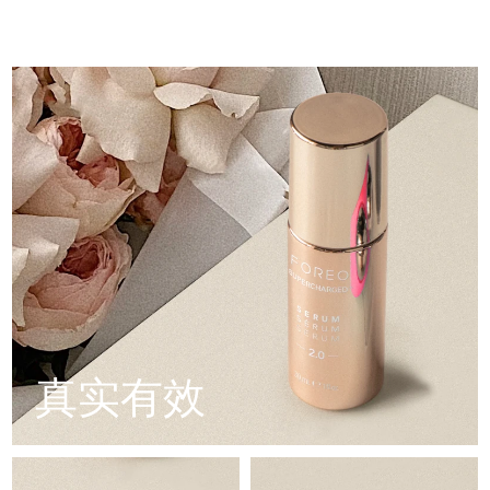
配方采用创新的电解质复合物，可增加微电流传输。
Professional IPL hair removal device
Microcurrent body toning
Aqua/Water/Eau, Glycerin, Diglycerin, Propanediol,
All hair treatments
All FAQ™ skincare
Panthenol, Butylene Glycol, Pentylene Glycol, Xylitol,
德国
含有5种透明质酸、角鲨烷、维生素E、神经酰胺、氨基酸和泛
预计送达日期
8/8/26
Methylpropanediol, Polyglyceryl-10 Laurate, Betaine,
醇的滋养配方。
Glyceryl Glucoside, Caprylic/Capric Triglyceride, Squalane,
FAQ™产品
FAQ™产品
痘肌护理
眼部护理
Caprylyl Glycol, Carbomer, Tromethamine, Hydrogenated
直布罗陀
PEACH™ 2
LUNA™ 4 body
预计送达日期
8/12/26
FAQ™ products
All anti-aging treatments
All LED treatments
Lecithin, Xanthan Gum, Adenosine, Ethylhexylglycerin,
ESPADA™ 2 plus
BEAR™ 2 eyes & lips
IPL hair removal
Massaging body brush
Trehalose, Sodium PCA, Ceramide NP, Glucose, Serine,
All toning treatments
希腊
Sodium Hyaluronate Crosspolymer, Hydrolyzed
预计送达日期
8/8/26
Recurring acne LED therapy
Microcurrent line smoothing device
Glycosaminoglycans, Potassium Phosphate, Sodium
Hyaluronate, FD&C Red No. 4 (CI 14700), Benzyl Glycol,
中国香港特别行政区
预计送达日期
8/9/26
Hydrolyzed Hyaluronic Acid, Tocopherol, Hyaluronic Acid
PEACH™ 2 go
SUPERCHARGED™ serum
护发
毛孔护理
ESPADA™ 2
IRIS™ 2
Travel-friendly IPL hair removal
Firming body serum
匈牙利
LUNA™ 4 hair
预计送达日期
8/8/26
KIWI™ derma
Acne treatment device
Rejuvenating eye massager
NEW
2-in-1 LED scalp massager
Diamond microdermabrasion .
冰岛
预计送达日期
8/9/26
PEACH™ Cooling Prep Gel
ESPADA™ Blemish Solution
眼部护肤
牙齿美白
Cooling IPL hair removal gel
印度尼西亚
预计送达日期
8/6/26
FLIP™ play advanced
KIWI™
Concentrated acne gel
Advanced eye care treatment
issa™ Teeth Whitening Set
LED light hairbrush
Blackhead remover
真实有效
爱尔兰
预计送达日期
8/8/26
更多的
Dual LED + sonic device & 18% PAP gel
ESPADA™ 设备
眼部护理设备
马恩岛
预计送达日期
8/10/26
LUNA™ Dual-Peptide Scalp
KIWI™ 皮肤护理
All acne treatment devices
All revitalizing eye massagers
Serum
issa™ Teeth Whitening Gel