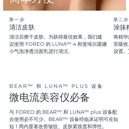
阿拉伯联合酋长国
预计送达日期
8/9/26
第一步
第二步
英国
清洁皮肤
涂抹
预计送达日期
8/8/26
清洁后擦干皮肤。为获得最佳效果，我们建
将精华
美国
预计送达日期
8/9/26
议使用 FOREO 的 LUNA™ 4 和斐珞尔露娜
至吸收
小气泡净透洁面乳进行清洁。
设置。
乌兹别克斯坦
预计送达日期
8/13/26
越南
预计送达日期
8/14/26
BEAR™ 和 LUNA™ PLUS 设备
微电流美容仪必备
与 FOREO 的 BEAR™ 和 LUNA™ plus 设备配
合使用必不可少。BEAR™ 设备经临床证明可在短
短 1 周内显著改善皱纹、皮肤紧致度和弹性。