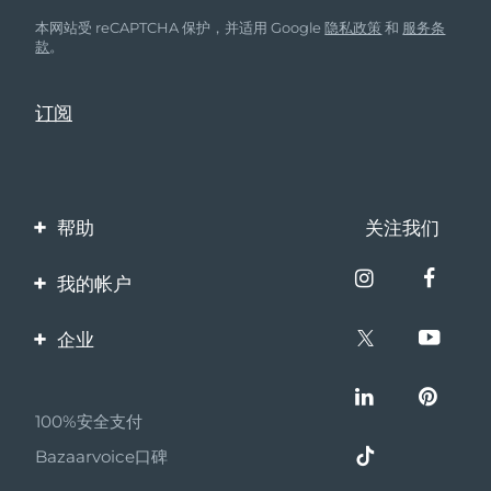
本网站受 reCAPTCHA 保护，并适用 Google
隐私政策
和
服务条
款
。
帮助
关注我们
联系我们
我的帐户
订单与运输
产品注册
企业
保修与退换货
客服支持
关于FOREO
常见问题
100%安全支付
伙伴计划
电池信息
Bazaarvoice口碑
联盟新闻