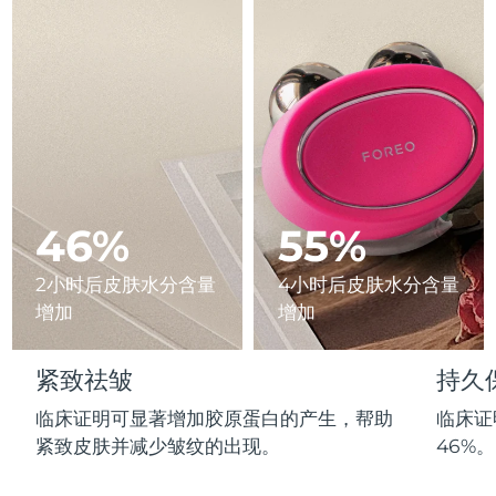
Advanced pore care essentials
以色列
预计送达日期
8/12/26
For healthy hair
18% PAP
护肤品
男士
意大利
预计送达日期
8/8/26
日本
预计送达日期
8/11/26
泽西岛
预计送达日期
8/13/26
全部购买
哈萨克斯坦
预计送达日期
8/10/26
46%
55%
FOREO APP
科威特
预计送达日期
8/8/26
2小时后皮肤水分含量
4小时后皮肤水分含量
关于我们
增加
增加
拉脱维亚
预计送达日期
8/8/26
黎巴嫩
预计送达日期
8/9/26
紧致祛皱
持久
临床证明可显著增加胶原蛋白的产生，帮助
临床证
立陶宛
预计送达日期
8/8/26
紧致皮肤并减少皱纹的出现。
46%。
卢森堡
预计送达日期
8/8/26