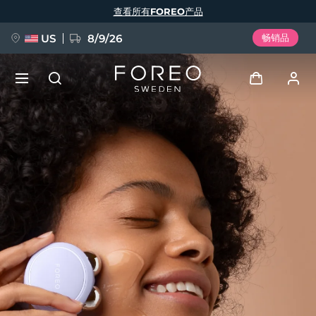
跳
查看所有FOREO产品
转
到
主
要
US
8/9/26
畅销品
内
容
新品
登录
语言
BREAKING NEWS
用户信息
English
Deutsch
Español
我的设备
FAQ™ Pure Beauty-Tech Elixir
Français
Italiano
Português
我的订单
Polski
Svenska
Русский
Türkçe
简体中文
繁體中文
我的地址
issa™ Teeth Whitening Set
我的订阅