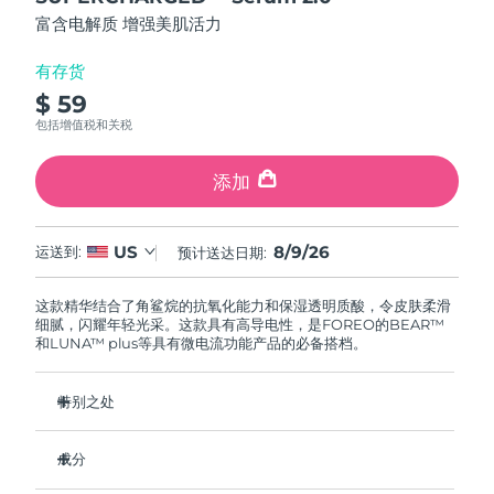
FAQ™ 101
FAQ™ 201
中国
LUNA™ 4 mini
面部提拉护理
预计送达日期
8/8/26
5
NEW
富含电解质 增强美肌活力
issa™ 4 smile
stars,
UFO™ 3 mini
Clinical anti-aging
LED mask
For young skin, T-zone
Premium anti-aging skincare
average
哥伦比亚
预计送达日期
8/12/26
Hybrid silicone sonic toothbrush
Red light therapy device for young skin
rating
有存货
value.
生发
肌肤年轻化
$ 59
Read
克罗地亚
预计送达日期
8/8/26
FAQ™ 102
FAQ™ 202
LUNA™ 4 go
BEAR™ 设备
18
包括增值税和关税
FAQ™ 301
FAQ™ 501
Reviews.
issa™ 4 baby
UFO™ 3 go
Advanced clinical anti-aging
LED mask
For travel or gym bag
All premium facelift devices
NEW
Same
塞浦路斯
预计送达日期
8/9/26
LED hair strengthening scalp massager
Full-Spectrum Red Light Therapy
page
For ages 0-3
Portable red light therapy
添加
link.
捷克
预计送达日期
8/8/26
FAQ™ 103
FAQ™ 211
LUNA™ 护肤
保健品
FAQ™ Scalp Serum
FAQ™ 502
8/9/26
US
issa™ Teeth Whitening Set
运送到:
预计送达日期:
面膜
Luxurious clinical anti-aging set
Anti-aging neck & décolleté LED mask
Premium cleansers & balm
丹麦
预计送达日期
8/8/26
Scalp recovery probiotic serum
Full-Spectrum Red Light Therapy
Dual LED + sonic device & 18% PAP gel
Rejuvenation & hydration
专业治疗
这款精华结合了角鲨烷的抗氧化能力和保湿透明质酸，令皮肤柔滑
爱沙尼亚
预计送达日期
8/8/26
细腻，闪耀年轻光采。这款具有高导电性，是FOREO的BEAR™
FAQ™ P1 Primer
FAQ™ 221
LUNA™ 设备
和LUNA™ plus等具有微电流功能产品的必备搭档。
FAQ™护肤品
ISSA™ 设备
UFO™ 设备
Manuka honey primer
Anti-aging LED hand mask
芬兰
FAQ™ Red Light Serum
预计送达日期
8/8/26
All facial cleansing devices
All FAQ™ skincare
All silicone sonic toothbrushes
All deep facial hydration devices
特别之处
法国
预计送达日期
8/8/26
脱毛
身体护理
临床证明可显著促进胶原蛋白的生成。
FAQ™护肤品
FAQ™护肤品
成分
PEACH™ 2 Pro Max
BEAR™ 2 body
临床证明可在2小时内使皮肤含水量增加46%。
FAQ™产品
FAQ™ skincare
法属波利尼西亚
预计送达日期
8/12/26
All FAQ™ skincare
All FAQ™ skincare