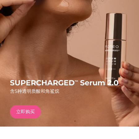
发货国家
美国
预计送达日期
8/9/26
FAQ™ Dual LED Panel
英国
预计送达日期
8/8/26
热门产品
西班牙
预计送达日期
8/8/26
澳大利亚
预计送达日期
8/11/26
法国
预计送达日期
8/8/26
SUPERCHARGED
Serum 2.0
™
特别优惠
畅销产品
含5种透明质酸和角鲨烷
德国
预计送达日期
8/8/26
加拿大
预计送达日期
8/12/26
立即购买
红光疗法
澳大利亚
预计送达日期
8/11/26