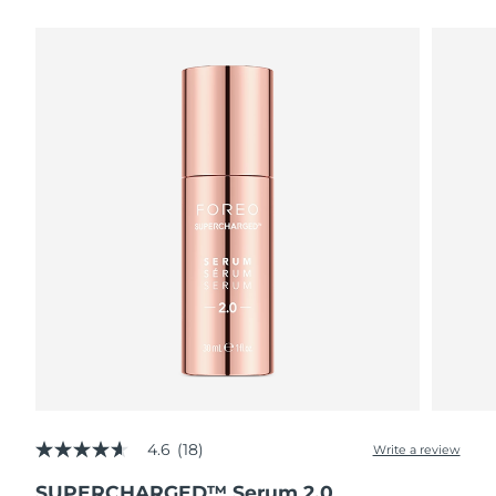
瑞典美肤护理
奥地利
预计送达日期
8/8/26
巴林
预计送达日期
8/9/26
面部清洁
紧致提拉
比利时
预计送达日期
8/8/26
LUNA™ 4 套装
BEAR™ 2 套装
百慕大
预计送达日期
8/14/26
Anti-aging massage
Microcurrent toning
波斯尼亚和黑塞哥维那
预计送达日期
8/11/26
补水保湿
口腔护理
LUNA™ 4 Plus
BEAR™ 2 go
文莱
预计送达日期
8/13/26
UFO™ 3 套装
issa™ 4
Massage, LED heating
Microcurrent toning on-the-go
FAQ™ 抗老护理
Deep facial hydration
Hybrid silicone sonic toothbrush
保加利亚
预计送达日期
8/8/26
NEW
LUNA™ 4 Men
BEAR™ 2 eyes & lips
加拿大
预计送达日期
8/12/26
UFO™ 3 LED
issa™ 4 plus
For men, anti-aging massage
Microcurrent line smoothing device
Near-infrared and red light therapy
Smart hybrid silicone sonic toothbrush
4.6
(18)
智利
预计送达日期
8/12/26
Write a review
4.6
device
抗老
LED治疗
out
SUPERCHARGED™ Serum 2.0
of