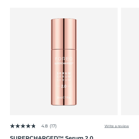
瑞典美肤护理
奥地利
预计送达日期
8/9/26
巴林
预计送达日期
8/10/26
面部清洁
紧致提拉
比利时
预计送达日期
8/9/26
LUNA™ 4 套装
BEAR™ 2 套装
百慕大
预计送达日期
8/15/26
Anti-aging massage
Microcurrent toning
波斯尼亚和黑塞哥维那
预计送达日期
8/12/26
补水保湿
口腔护理
LUNA™ 4 Plus
BEAR™ 2 go
文莱
预计送达日期
8/14/26
UFO™ 3 套装
issa™ 4
Massage, LED heating
Microcurrent toning on-the-go
FAQ™ 抗老护理
Deep facial hydration
Hybrid silicone sonic toothbrush
保加利亚
预计送达日期
8/9/26
NEW
LUNA™ 4 Men
BEAR™ 2 eyes & lips
加拿大
预计送达日期
8/13/26
UFO™ 3 LED
issa™ 4 plus
For men, anti-aging massage
Microcurrent line smoothing device
Near-infrared and red light therapy
Smart hybrid silicone sonic toothbrush
4.8
(17)
智利
预计送达日期
8/13/26
Write a review
4.8
device
抗老
LED治疗
out
SUPERCHARGED™ Serum 2.0
of