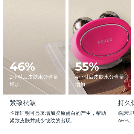
Advanced pore care essentials
以色列
预计送达日期
8/13/26
For healthy hair
18% PAP
护肤品
男士
意大利
预计送达日期
8/9/26
日本
预计送达日期
8/12/26
泽西岛
预计送达日期
8/14/26
全部购买
哈萨克斯坦
预计送达日期
8/11/26
46%
55%
FOREO APP
科威特
预计送达日期
8/9/26
2小时后皮肤水分含量
4小时后皮肤水分含量
关于我们
增加
增加
拉脱维亚
预计送达日期
8/9/26
黎巴嫩
预计送达日期
8/10/26
紧致祛皱
持久
临床证明可显著增加胶原蛋白的产生，帮助
临床证
立陶宛
预计送达日期
8/9/26
紧致皮肤并减少皱纹的出现。
46%。
卢森堡
预计送达日期
8/9/26