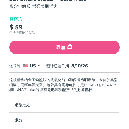
FAQ™ 101
FAQ™ 201
中国
LUNA™ 4 mini
面部提拉护理
预计送达日期
8/9/26
5
NEW
富含电解质 增强美肌活力
issa™ 4 smile
stars,
UFO™ 3 mini
Clinical anti-aging
LED mask
For young skin, T-zone
Premium anti-aging skincare
average
哥伦比亚
预计送达日期
8/13/26
Hybrid silicone sonic toothbrush
Red light therapy device for young skin
rating
有存货
value.
生发
肌肤年轻化
$ 59
Read
克罗地亚
预计送达日期
8/9/26
FAQ™ 102
FAQ™ 202
LUNA™ 4 go
BEAR™ 设备
17
包括增值税和关税
FAQ™ 301
FAQ™ 501
Reviews.
issa™ 4 baby
UFO™ 3 go
Advanced clinical anti-aging
LED mask
For travel or gym bag
All premium facelift devices
NEW
Same
塞浦路斯
预计送达日期
8/10/26
LED hair strengthening scalp massager
Full-Spectrum Red Light Therapy
page
For ages 0-3
Portable red light therapy
添加
link.
捷克
预计送达日期
8/9/26
FAQ™ 103
FAQ™ 211
LUNA™ 护肤
保健品
FAQ™ Scalp Serum
FAQ™ 502
8/10/26
US
issa™ Teeth Whitening Set
运送到:
预计送达日期:
面膜
Luxurious clinical anti-aging set
Anti-aging neck & décolleté LED mask
Premium cleansers & balm
丹麦
预计送达日期
8/9/26
Scalp recovery probiotic serum
Full-Spectrum Red Light Therapy
Dual LED + sonic device & 18% PAP gel
Rejuvenation & hydration
专业治疗
这款精华结合了角鲨烷的抗氧化能力和保湿透明质酸，令皮肤柔滑
爱沙尼亚
预计送达日期
8/9/26
细腻，闪耀年轻光采。这款具有高导电性，是FOREO的BEAR™
FAQ™ P1 Primer
FAQ™ 221
LUNA™ 设备
和LUNA™ plus等具有微电流功能产品的必备搭档。
FAQ™护肤品
ISSA™ 设备
UFO™ 设备
Manuka honey primer
Anti-aging LED hand mask
芬兰
FAQ™ Red Light Serum
预计送达日期
8/9/26
All facial cleansing devices
All FAQ™ skincare
All silicone sonic toothbrushes
All deep facial hydration devices
特别之处
法国
预计送达日期
8/9/26
脱毛
身体护理
临床证明可显著促进胶原蛋白的生成。
FAQ™护肤品
FAQ™护肤品
成分
PEACH™ 2 Pro Max
BEAR™ 2 body
临床证明可在2小时内使皮肤含水量增加46%。
FAQ™产品
FAQ™ skincare
法属波利尼西亚
预计送达日期
8/13/26
All FAQ™ skincare
All FAQ™ skincare