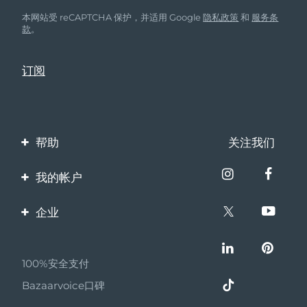
本网站受 reCAPTCHA 保护，并适用 Google
隐私政策
和
服务条
款
。
帮助
关注我们
联系我们
我的帐户
订单与运输
产品注册
企业
保修与退换货
客服支持
关于FOREO
常见问题
100%安全支付
伙伴计划
电池信息
Bazaarvoice口碑
联盟新闻