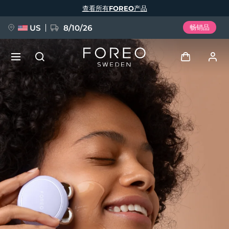
跳
查看所有FOREO产品
转
到
主
要
US
8/10/26
畅销品
内
容
新品
登录
语言
BREAKING NEWS
用户信息
English
Deutsch
Español
我的设备
FAQ™ Pure Beauty-Tech Elixir
Français
Italiano
Português
我的订单
Polski
Svenska
Русский
Türkçe
简体中文
繁體中文
我的地址
issa™ Teeth Whitening Set
我的订阅