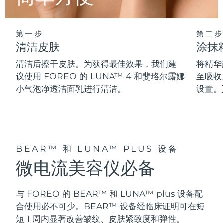
阿拉伯联合酋长国
预计送达日期
8/10/26
第一步
第二步
英国
清洁皮肤
涂抹
预计送达日期
8/9/26
清洁后擦干皮肤。为获得最佳效果，我们建
将精华
美国
预计送达日期
8/10/26
议使用 FOREO 的 LUNA™ 4 和斐珞尔露娜
至吸收
小气泡净透洁面乳进行清洁。
设置。
乌兹别克斯坦
预计送达日期
8/14/26
越南
预计送达日期
8/15/26
BEAR™ 和 LUNA™ PLUS 设备
微电流美容仪必备
与 FOREO 的 BEAR™ 和 LUNA™ plus 设备配
合使用必不可少。BEAR™ 设备经临床证明可在短
短 1 周内显著改善皱纹、皮肤紧致度和弹性。