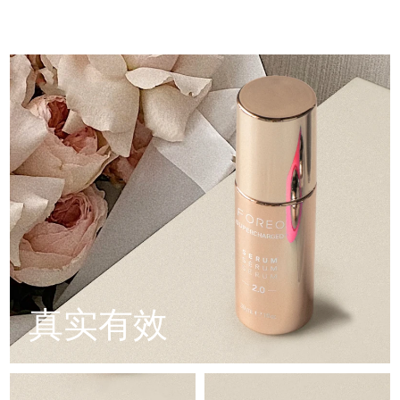
配方采用创新的电解质复合物，可增加微电流传输。
Professional IPL hair removal device
Microcurrent body toning
Aqua/Water/Eau, Glycerin, Diglycerin, Propanediol,
All hair treatments
All FAQ™ skincare
Panthenol, Butylene Glycol, Pentylene Glycol, Xylitol,
德国
含有5种透明质酸、角鲨烷、维生素E、神经酰胺、氨基酸和泛
预计送达日期
8/9/26
Methylpropanediol, Polyglyceryl-10 Laurate, Betaine,
醇的滋养配方。
Glyceryl Glucoside, Caprylic/Capric Triglyceride, Squalane,
FAQ™产品
FAQ™产品
痘肌护理
眼部护理
Caprylyl Glycol, Carbomer, Tromethamine, Hydrogenated
直布罗陀
PEACH™ 2
LUNA™ 4 body
预计送达日期
8/13/26
FAQ™ products
All anti-aging treatments
All LED treatments
Lecithin, Xanthan Gum, Adenosine, Ethylhexylglycerin,
ESPADA™ 2 plus
BEAR™ 2 eyes & lips
IPL hair removal
Massaging body brush
Trehalose, Sodium PCA, Ceramide NP, Glucose, Serine,
All toning treatments
希腊
Sodium Hyaluronate Crosspolymer, Hydrolyzed
预计送达日期
8/9/26
Recurring acne LED therapy
Microcurrent line smoothing device
Glycosaminoglycans, Potassium Phosphate, Sodium
Hyaluronate, FD&C Red No. 4 (CI 14700), Benzyl Glycol,
中国香港特别行政区
预计送达日期
8/10/26
Hydrolyzed Hyaluronic Acid, Tocopherol, Hyaluronic Acid
PEACH™ 2 go
SUPERCHARGED™ serum
护发
毛孔护理
ESPADA™ 2
IRIS™ 2
Travel-friendly IPL hair removal
Firming body serum
匈牙利
LUNA™ 4 hair
预计送达日期
8/9/26
KIWI™ derma
Acne treatment device
Rejuvenating eye massager
NEW
2-in-1 LED scalp massager
Diamond microdermabrasion .
冰岛
预计送达日期
8/10/26
PEACH™ Cooling Prep Gel
ESPADA™ Blemish Solution
眼部护肤
牙齿美白
Cooling IPL hair removal gel
印度尼西亚
预计送达日期
8/7/26
FLIP™ play advanced
KIWI™
Concentrated acne gel
Advanced eye care treatment
issa™ Teeth Whitening Set
LED light hairbrush
Blackhead remover
真实有效
爱尔兰
预计送达日期
8/9/26
更多的
Dual LED + sonic device & 18% PAP gel
ESPADA™ 设备
眼部护理设备
马恩岛
预计送达日期
8/11/26
LUNA™ Dual-Peptide Scalp
KIWI™ 皮肤护理
All acne treatment devices
All revitalizing eye massagers
Serum
issa™ Teeth Whitening Gel