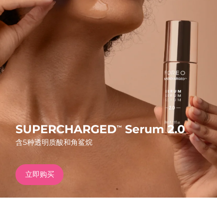
发货国家
美国
预计送达日期
8/10/26
FAQ™ Dual LED Panel
英国
预计送达日期
8/9/26
热门产品
西班牙
预计送达日期
8/9/26
澳大利亚
预计送达日期
8/12/26
法国
预计送达日期
8/9/26
SUPERCHARGED
Serum 2.0
™
特别优惠
畅销产品
含5种透明质酸和角鲨烷
德国
预计送达日期
8/9/26
加拿大
预计送达日期
8/13/26
立即购买
红光疗法
澳大利亚
预计送达日期
8/12/26