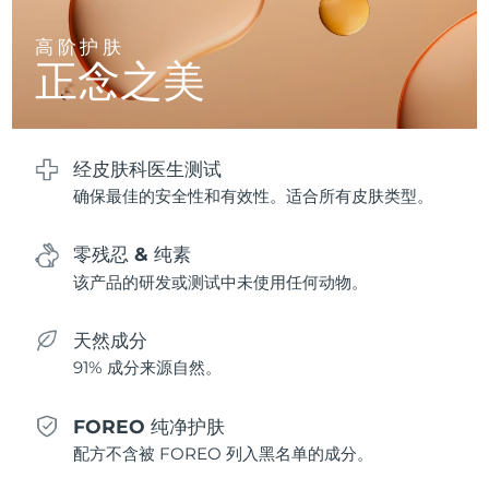
高阶护肤
波兰
预计送达日期
8/10/26
正念之美
葡萄牙
预计送达日期
8/9/26
波多黎各
预计送达日期
8/11/26
经皮肤科医生测试
确保最佳的安全性和有效性。适合所有皮肤类型。
卡塔尔
预计送达日期
8/10/26
零残忍 & 纯素
留尼汪
预计送达日期
8/14/26
该产品的研发或测试中未使用任何动物。
罗马尼亚
预计送达日期
8/9/26
天然成分
俄罗斯
预计送达日期
8/17/26
91% 成分来源自然。
沙特阿拉伯
预计送达日期
8/10/26
FOREO 纯净护肤
配方不含被 FOREO 列入黑名单的成分。
新加坡
预计送达日期
8/11/26