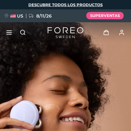
Pasar
DESCUBRE TODOS LOS PRODUCTOS
al
contenido
principal
US
8/11/26
SUPERVENTAS
NUEVO
Iniciar sesión
Idioma
BREAKING NEWS
Perfil de usuario
English
Deutsch
Español
Mis dispositivos
FAQ™ Pure Beauty-Tech Elixir
Français
Italiano
Português
Mis pedidos
Polski
Svenska
Русский
Türkçe
简体中文
繁體中文
Mis direcciones
issa™ Teeth Whitening Set
Mis suscripciones