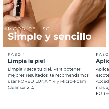
Turquía
Entrega prevista
8/11/26
Emiratos Árabes
Entrega prevista
8/11/26
Unidos
MODO DE USO
Simple y sencillo
Reino Unido
Entrega prevista
8/10/26
Estados Unidos
Entrega prevista
8/11/26
PASO 1
PASO
Uzbekistán
Limpia la piel
Apli
Entrega prevista
8/15/26
Limpia y seca tu piel. Para obtener
Aplica
Vietnam
Entrega prevista
8/16/26
mejores resultados, te recomendamos
escote
usar FOREO LUNA™ 4 y Micro-Foam
Acced
Cleanser 2.0.
más aj
FORE