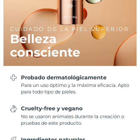
Filipinas
Entrega prevista
8/13/26
Polonia
Entrega prevista
8/11/26
CUIDADO DE LA PIEL SUPERIOR
Belleza
Portugal
Entrega prevista
8/10/26
consciente
Puerto Rico
Entrega prevista
8/12/26
Catar
Entrega prevista
8/11/26
Probado dermatológicamente
Para un uso óptimo y la máxima eficacia. Apto
Reunión
Entrega prevista
8/15/26
para todo tipo de pieles.
Rumanía
Entrega prevista
8/10/26
Cruelty-free y vegano
Rusia
Entrega prevista
8/18/26
No se usaron animales durante la creación o
pruebas de este producto.
Arabia Saudí
Entrega prevista
8/11/26
Ingredientes naturales