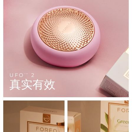
FAQ™ 101
FAQ™ 201
中国
LUNA™ 4 mini
面部提拉护理
预计送达日期
8/9/26
NEW
issa™ 4 smile
UFO™ 3 mini
Clinical anti-aging
LED mask
For young skin, T-zone
Premium anti-aging skincare
哥伦比亚
预计送达日期
8/13/26
Hybrid silicone sonic toothbrush
Red light therapy device for young skin
生发
肌肤年轻化
克罗地亚
预计送达日期
8/9/26
FAQ™ 102
FAQ™ 202
LUNA™ 4 go
BEAR™ 设备
FAQ™ 301
FAQ™ 501
issa™ 4 baby
UFO™ 3 go
Advanced clinical anti-aging
LED mask
For travel or gym bag
All premium facelift devices
NEW
塞浦路斯
预计送达日期
8/10/26
LED hair strengthening scalp massager
Full-Spectrum Red Light Therapy
For ages 0-3
Portable red light therapy
捷克
预计送达日期
8/9/26
FAQ™ 103
FAQ™ 211
LUNA™ 护肤
保健品
FAQ™ Scalp Serum
FAQ™ 502
issa™ Teeth Whitening Set
面膜
Luxurious clinical anti-aging set
Anti-aging neck & décolleté LED mask
Premium cleansers & balm
丹麦
预计送达日期
8/9/26
Scalp recovery probiotic serum
Full-Spectrum Red Light Therapy
UFO
2
TM
Dual LED + sonic device & 18% PAP gel
Rejuvenation & hydration
专业治疗
真实有效
爱沙尼亚
预计送达日期
8/9/26
FAQ™ P1 Primer
FAQ™ 221
LUNA™ 设备
FAQ™护肤品
ISSA™ 设备
UFO™ 设备
Manuka honey primer
Anti-aging LED hand mask
芬兰
FAQ™ Red Light Serum
预计送达日期
8/9/26
All facial cleansing devices
All FAQ™ skincare
All silicone sonic toothbrushes
All deep facial hydration devices
法国
预计送达日期
8/9/26
脱毛
身体护理
FAQ™护肤品
FAQ™护肤品
PEACH™ 2 Pro Max
BEAR™ 2 body
FAQ™产品
FAQ™ skincare
法属波利尼西亚
预计送达日期
8/13/26
All FAQ™ skincare
All FAQ™ skincare