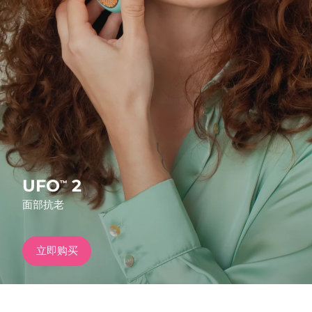
发货国家
美国
预计送达日期
8/10/26
FAQ™ Dual LED Panel
英国
预计送达日期
8/9/26
热门产品
西班牙
预计送达日期
8/9/26
澳大利亚
预计送达日期
8/12/26
法国
预计送达日期
8/9/26
UFO
2
™
特别优惠
畅销产品
面部抗老
德国
预计送达日期
8/9/26
加拿大
预计送达日期
8/13/26
立即购买
红光疗法
澳大利亚
预计送达日期
8/12/26