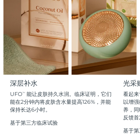
Professional IPL hair removal device
Microcurrent body toning
All hair treatments
All FAQ™ skincare
德国
预计送达日期
8/9/26
FAQ™产品
FAQ™产品
痘肌护理
眼部护理
直布罗陀
PEACH™ 2
LUNA™ 4 body
预计送达日期
8/13/26
FAQ™ products
All anti-aging treatments
All LED treatments
ESPADA™ 2 plus
BEAR™ 2 eyes & lips
IPL hair removal
Massaging body brush
All toning treatments
希腊
预计送达日期
8/9/26
Recurring acne LED therapy
Microcurrent line smoothing device
中国香港特别行政区
预计送达日期
8/10/26
PEACH™ 2 go
SUPERCHARGED™ serum
护发
毛孔护理
ESPADA™ 2
IRIS™ 2
Travel-friendly IPL hair removal
Firming body serum
匈牙利
LUNA™ 4 hair
预计送达日期
8/9/26
KIWI™ derma
Acne treatment device
Rejuvenating eye massager
NEW
2-in-1 LED scalp massager
Diamond microdermabrasion .
冰岛
深层补水
光采
预计送达日期
8/10/26
PEACH™ Cooling Prep Gel
ESPADA™ Blemish Solution
眼部护肤
UFO
能让皮肤持久水润。临床证明，它们
看起来
牙齿美白
TM
Cooling IPL hair removal gel
印度尼西亚
预计送达日期
8/7/26
FLIP™ play advanced
KIWI™
能在2分钟内将皮肤含水量提高126%，并能
以增强
Concentrated acne gel
Advanced eye care treatment
issa™ Teeth Whitening Set
LED light hairbrush
Blackhead remover
保持长达6小时。
养，同
爱尔兰
预计送达日期
8/9/26
更多的
Dual LED + sonic device & 18% PAP gel
反馈首
基于第三方临床试验
ESPADA™ 设备
眼部护理设备
马恩岛
预计送达日期
8/11/26
LUNA™ Dual-Peptide Scalp
基于第
KIWI™ 皮肤护理
All acne treatment devices
All revitalizing eye massagers
Serum
issa™ Teeth Whitening Gel