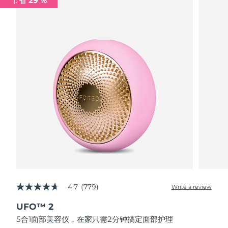
节省 29 %
波兰
预计送达日期
8/10/26
葡萄牙
预计送达日期
8/9/26
波多黎各
预计送达日期
8/11/26
卡塔尔
预计送达日期
8/10/26
留尼汪
预计送达日期
8/14/26
罗马尼亚
预计送达日期
8/9/26
俄罗斯
预计送达日期
8/17/26
4.7
(779)
Write a review
4.7
沙特阿拉伯
预计送达日期
8/10/26
out
UFO™ 2
of
新加坡
5
预计送达日期
8/11/26
5合1面部美容仪，在家只需2分钟搞定面部护理
stars,