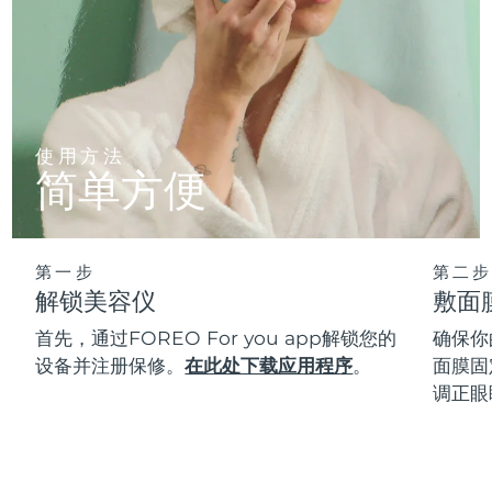
使用方法
简单方便
第一步
第二步
解锁美容仪
敷面
首先，通过FOREO For you app解锁您的
确保你
设备并注册保修。
在此处下载应用程序
。
面膜固
调正眼