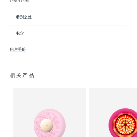
Pearl Pink
阿拉伯联合酋长国
预计送达日期
8/10/26
特别之处
英国
比前代产品速率提升5倍，并可以自由控制温度。
预计送达日期
8/9/26
包含
热能科技帮助面膜中的成分深入肌肤。
美国
预计送达日期
8/10/26
冷能科技可以去除浮肿，紧致皮肤，缩小毛孔。
UFO
2
™
用户手册
T-Sonic
按摩可以缓解肌肉紧张，增强皮肤光泽。
USB 充电线
™
乌兹别克斯坦
预计送达日期
8/14/26
全光谱LED彩光有助于肌肤焕发活力。
快速操作指南
临床证明，仅7天即可显著减少皱纹。
通用操作指南
越南
预计送达日期
8/15/26
相关产品
2年质保 (西班牙：3年质保)