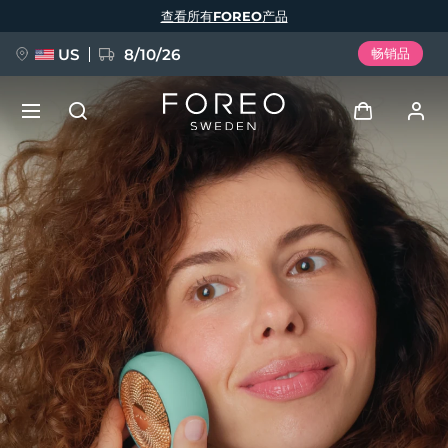
跳
查看所有FOREO产品
转
到
主
要
US
8/10/26
畅销品
内
容
新品
登录
语言
BREAKING NEWS
用户信息
English
Deutsch
Español
我的设备
FAQ™ Pure Beauty-Tech Elixir
Français
Italiano
Português
我的订单
Polski
Svenska
Русский
Türkçe
简体中文
繁體中文
我的地址
issa™ Teeth Whitening Set
我的订阅