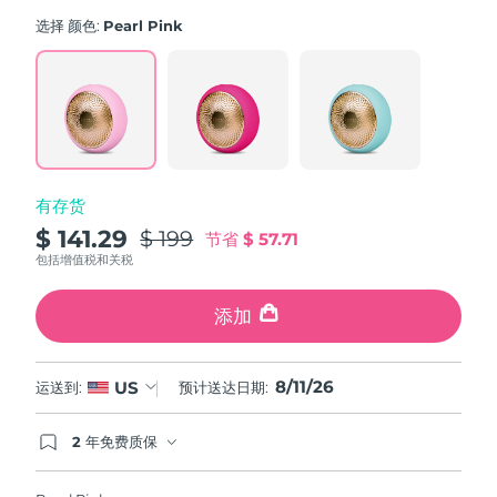
average
斯洛伐克
rating
预计送达日期
8/9/26
选择 颜色:
Pearl Pink
value.
Read
斯洛文尼亚
预计送达日期
8/9/26
779
Reviews.
Same
南非
预计送达日期
8/17/26
page
link.
韩国
预计送达日期
8/11/26
有存货
西班牙
预计送达日期
8/9/26
$ 141.29
$ 199
节省
$ 57.71
包括增值税和关税
瑞典
预计送达日期
8/9/26
添加
瑞士
预计送达日期
8/9/26
8/11/26
台湾
US
运送到:
预计送达日期:
预计送达日期
8/14/26
泰国
预计送达日期
8/13/26
2 年免费质保
如果您在2年质保期内发现任何非人为质量问题，
FOREO将免费为您更换产品。
土耳其
预计送达日期
8/10/26