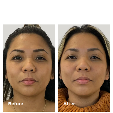
Advanced pore care essentials
以色列
预计送达日期
8/13/26
For healthy hair
18% PAP
护肤品
男士
意大利
预计送达日期
8/9/26
日本
预计送达日期
8/12/26
泽西岛
预计送达日期
8/14/26
全部购买
哈萨克斯坦
预计送达日期
8/11/26
FOREO APP
科威特
预计送达日期
8/9/26
关于我们
拉脱维亚
预计送达日期
8/9/26
黎巴嫩
预计送达日期
8/10/26
立陶宛
预计送达日期
8/9/26
Before
After
卢森堡
预计送达日期
8/9/26