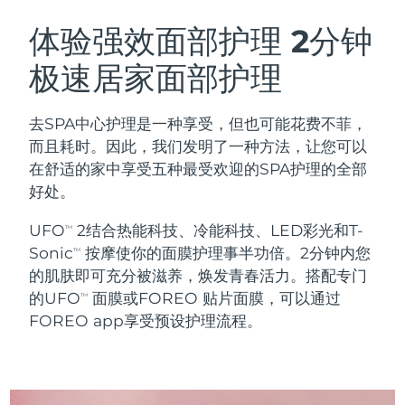
瑞典美肤护理
奥地利
预计送达日期
8/9/26
体验强效面部护理
2分钟
极速居家面部护理
巴林
预计送达日期
8/10/26
面部清洁
紧致提拉
比利时
预计送达日期
8/9/26
去SPA中心护理是一种享受，但也可能花费不菲，
LUNA™ 4 套装
BEAR™ 2 套装
而且耗时。因此，我们发明了一种方法，让您可以
百慕大
预计送达日期
8/15/26
Anti-aging massage
Microcurrent toning
在舒适的家中享受五种最受欢迎的SPA护理的全部
好处。
波斯尼亚和黑塞哥维那
预计送达日期
8/12/26
补水保湿
口腔护理
UFO
2结合热能科技、冷能科技、LED彩光和T-
LUNA™ 4 Plus
BEAR™ 2 go
TM
文莱
预计送达日期
8/14/26
UFO™ 3 套装
issa™ 4
Sonic
按摩使你的面膜护理事半功倍。2分钟内您
Massage, LED heating
Microcurrent toning on-the-go
TM
FAQ™ 抗老护理
Deep facial hydration
Hybrid silicone sonic toothbrush
的肌肤即可充分被滋养，焕发青春活力。搭配专门
保加利亚
预计送达日期
8/9/26
的UFO
面膜或FOREO 贴片面膜，可以通过
TM
NEW
FOREO app享受预设护理流程。
LUNA™ 4 Men
BEAR™ 2 eyes & lips
加拿大
预计送达日期
8/13/26
UFO™ 3 LED
issa™ 4 plus
For men, anti-aging massage
Microcurrent line smoothing device
Near-infrared and red light therapy
Smart hybrid silicone sonic toothbrush
智利
预计送达日期
8/13/26
device
抗老
LED治疗