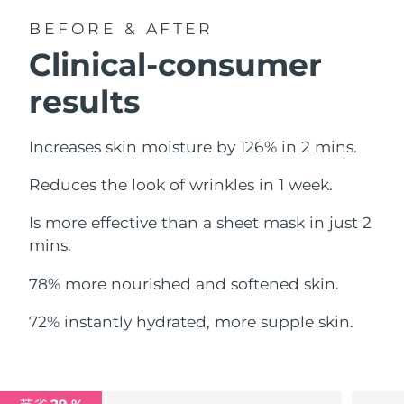
中国澳门特别行政区
预计送达日期
8/11/26
BEFORE & AFTER
Clinical-consumer
马来西亚
预计送达日期
8/12/26
results
马耳他
预计送达日期
8/9/26
Increases skin moisture by 126% in 2 mins.
墨西哥
预计送达日期
8/13/26
Reduces the look of wrinkles in 1 week.
摩纳哥
预计送达日期
8/10/26
Is more effective than a sheet mask in just 2
荷兰
预计送达日期
8/9/26
mins.
新西兰
预计送达日期
8/9/26
78% more nourished and softened skin.
挪威
预计送达日期
8/9/26
72% instantly hydrated, more supple skin.
阿曼
预计送达日期
8/12/26
菲律宾
预计送达日期
8/12/26