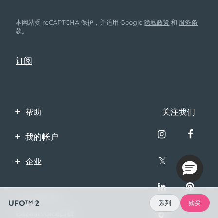
本网站受 reCAPTCHA 保护，并适用 Google
隐私政策
和
服务条
款
。
帮助
关注我们
联系我们
我的帐户
订单与运输
产品注册
企业
保修与退换货
客服支持
关于FOREO
常见问题
100%安全支付
伙伴计划
UFO™ 2
系列
购买
电池信息
Bazaarvoice口碑