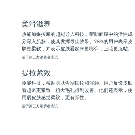
脱毛
FAQ™护肤品
身体护理
FAQ™护肤品
FAQ™产品
FAQ™ skincare
All FAQ™ skincare
All FAQ™ skincare
PEACH™ 2 Pro Max
BEAR™ 2 body
All hair treatments
All FAQ™ skincare
Professional IPL hair removal device
Microcurrent body toning
柔滑滋养
FAQ™产品
FAQ™产品
热能加乘按摩的超能导入科技，帮助面膜中的活性成
痘肌护理
FAQ™ products
眼部护理
All anti-aging treatments
All LED treatments
PEACH™ 2
LUNA™ 4 body
分深入肌肤，使其发挥最佳效果。78%的用户表示皮
All toning treatments
ESPADA™ 2 plus
BEAR™ 2 eyes & lips
IPL hair removal
Massaging body brush
肤更柔软，并表示皮肤看起来更嘭弹，上妆更服帖。
Recurring acne LED therapy
Microcurrent line smoothing device
基于第三方消费者测试
PEACH™ 2 go
SUPERCHARGED™ serum
护发
毛孔护理
提拉紧致
ESPADA™ 2
IRIS™ 2
Travel-friendly IPL hair removal
Firming body serum
LUNA™ 4 hair
KIWI™ derma
Acne treatment device
Rejuvenating eye massager
冷能科技，帮助肌肤告别细纹和浮肿。用户反馈皮肤
NEW
2-in-1 LED scalp massager
Diamond microdermabrasion .
看起来更紧致，粗大毛孔得到改善。他们还表示，使
PEACH™ Cooling Prep Gel
用后皮肤感觉柔软，更有弹性。
ESPADA™ Blemish Solution
眼部护肤
牙齿美白
Cooling IPL hair removal gel
基于第三方消费者测试
FLIP™ play advanced
KIWI™
Concentrated acne gel
Advanced eye care treatment
issa™ Teeth Whitening Set
LED light hairbrush
Blackhead remover
Dual LED + sonic device & 18% PAP gel
更多的
ESPADA™ 设备
眼部护理设备
LUNA™ Dual-Peptide Scalp