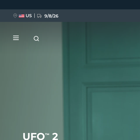
跳
转
到
主
US
9/8/26
要
内
容
新品
BREAKING NEWS
FAQ™ Pure Beauty-Tech Elixir
UFO
2
™