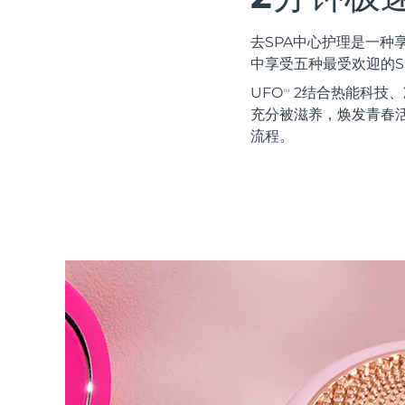
红光疗法
去SPA中心护理是一
中享受五种最受欢迎的S
瑞典美肤护理
UFO
2结合热能科技、冷
TM
充分被滋养，焕发青春活
流程。
面部清洁
紧致提拉
LUNA™ 4 套装
BEAR™ 2 套装
Anti-aging massage
Microcurrent toning
补水保湿
口腔护理
LUNA™ 4 Plus
BEAR™ 2 go
UFO™ 3 套装
issa™ 4
Massage, LED heating
Microcurrent toning on-the-go
Deep facial hydration
Hybrid silicone sonic toothbrush
FAQ™ 抗老护理
LUNA™ 4 Men
BEAR™ 2 eyes & lips
NEW
UFO™ 3 LED
issa™ 4 plus
For men, anti-aging massage
Microcurrent line smoothing device