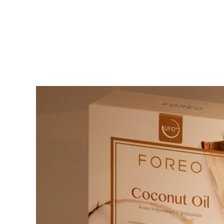
KIWI™ 皮肤护理
All acne treatment devices
All revitalizing eye massagers
Serum
issa™ Teeth Whitening Gel
Advanced pore care essentials
For healthy hair
18% PAP
护肤品
男士
全部购买
FOREO APP
关于我们