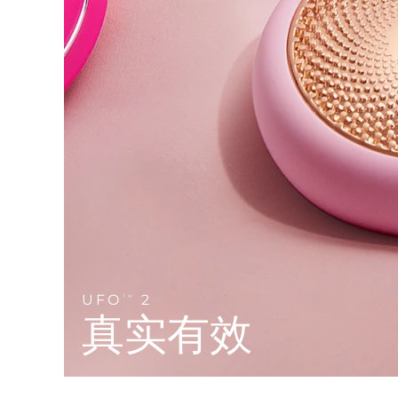
Near-infrared and red light therapy device
Smart hybrid silicone sonic toothbrush
抗老
LED治疗
LUNA™ 4 mini
面部提拉护理
FAQ™ 101
FAQ™ 201
UFO™ 3 mini
issa™ 4 smile
For young skin, T-zone
Premium anti-aging skincare
NEW
Clinical anti-aging
LED mask
Red light therapy device for young skin
Hybrid silicone sonic toothbrush
生发
LUNA™ 4 go
BEAR™ 设备
肌肤年轻化
FAQ™ 102
FAQ™ 202
UFO™ 3 go
issa™ 4 baby
For travel or gym bag
All premium facelift devices
FAQ™ 301
FAQ™ 501
Advanced clinical anti-aging
LED mask
Portable red light therapy
For ages 0-3
NEW
LED hair strengthening scalp massager
Full-Spectrum Red Light Therapy
LUNA™ 护肤
FAQ™ 103
FAQ™ 211
保健品
面膜
issa™ Teeth Whitening Set
Premium cleansers & balm
FAQ™ Scalp Serum
FAQ™ 502
Luxurious clinical anti-aging set
Anti-aging neck & décolleté LED mask
Rejuvenation & hydration
Dual LED + sonic device & 18% PAP gel
Scalp recovery probiotic serum
Full-Spectrum Red Light Therapy
UFO
2
TM
LUNA™ 设备
专业治疗
真实有效
FAQ™ P1 Primer
FAQ™ 221
UFO™ 设备
ISSA™ 设备
All facial cleansing devices
FAQ™护肤品
Manuka honey primer
Anti-aging LED hand mask
FAQ™ Red Light Serum
All deep facial hydration devices
All silicone sonic toothbrushes
All FAQ™ skincare