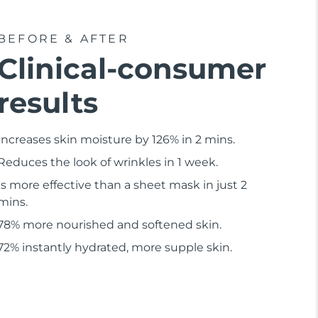
BEFORE & AFTER
Clinical-consumer
results
Increases skin moisture by 126% in 2 mins.
Reduces the look of wrinkles in 1 week.
Is more effective than a sheet mask in just 2
mins.
78% more nourished and softened skin.
72% instantly hydrated, more supple skin.