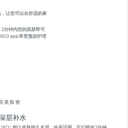
法，让您可以在舒适的家
2分钟内您的肌肤即可
EO app享受预设护理
完美肌密
深层补水
UFO
能让皮肤持久水润。临床证明，它们能在2分钟
TM