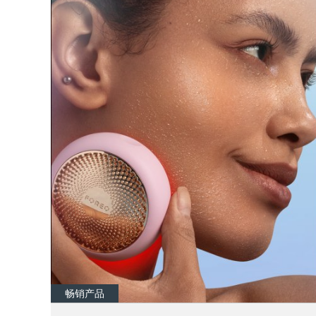
红光疗法
瑞典美肤护理
面部清洁
紧致提拉
LUNA™ 4 套装
BEAR™ 2 套装
Anti-aging massage
Microcurrent toning
补水保湿
口腔护理
LUNA™ 4 Plus
BEAR™ 2 go
UFO™ 3 套装
issa™ 4
Massage, LED heating
Microcurrent toning on-the-go
Deep facial hydration
Hybrid silicone sonic toothbrush
FAQ™ 抗老护理
畅销产品
LUNA™ 4 Men
BEAR™ 2 eyes & lips
NEW
UFO™ 3 LED
issa™ 4 plus
For men, anti-aging massage
Microcurrent line smoothing device