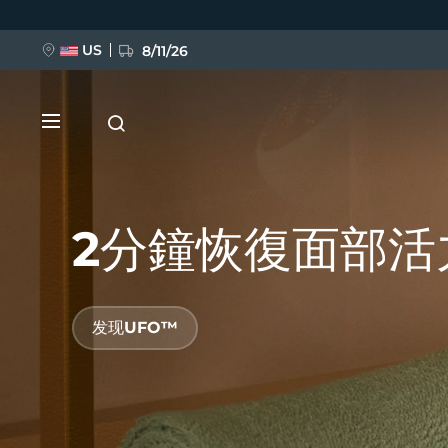
跳
转
到
主
US
8/11/26
要
内
容
2分鐘恢復面部活
新品
发现UFO™
BREAKING NEWS
FAQ™ Pure Beauty-Tech Elixir