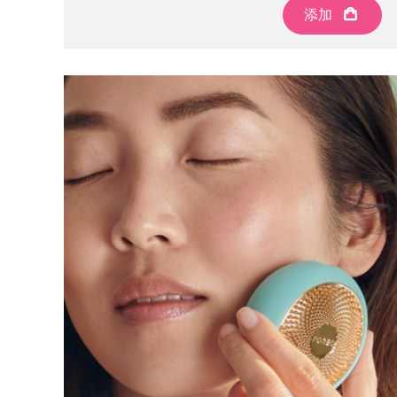
KIWI™ 皮肤护理
All acne treatment devices
All revitalizing eye massagers
Serum
添加
issa™ Teeth Whitening Gel
Advanced pore care essentials
For healthy hair
18% PAP
护肤品
男士
全部购买
FOREO APP
关于我们