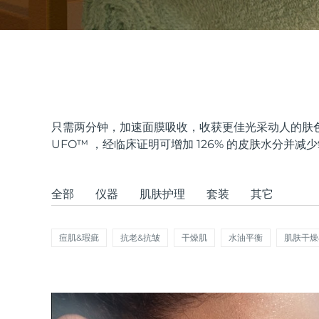
issa™ Teeth Whitening Set
FAQ™ Dual LED Panel
只需两分钟，加速面膜吸收，收获更佳光采动人的肤色
UFO
™
，经临床证明可增加 126% 的皮肤水分并减
热门产品
全部
仪器
肌肤护理
套装
其它
痘肌&瑕疵
抗老&抗皱
干燥肌
水油平衡
肌肤干燥
特别优惠
畅销产品