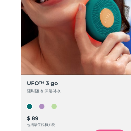
脱毛
FAQ™护肤品
身体护理
FAQ™护肤品
FAQ™产品
FAQ™ skincare
All FAQ™ skincare
All FAQ™ skincare
PEACH™ 2 Pro Max
BEAR™ 2 body
All hair treatments
All FAQ™ skincare
Professional IPL hair removal device
Microcurrent body toning
FAQ™产品
FAQ™产品
痘肌护理
FAQ™ products
眼部护理
All anti-aging treatments
All LED treatments
PEACH™ 2
LUNA™ 4 body
All toning treatments
ESPADA™ 2 plus
BEAR™ 2 eyes & lips
IPL hair removal
Massaging body brush
Recurring acne LED therapy
Microcurrent line smoothing device
PEACH™ 2 go
SUPERCHARGED™ serum
护发
毛孔护理
ESPADA™ 2
IRIS™ 2
Travel-friendly IPL hair removal
Firming body serum
LUNA™ 4 hair
KIWI™ derma
Acne treatment device
Rejuvenating eye massager
NEW
UFO™ 3 go
2-in-1 LED scalp massager
Diamond microdermabrasion .
随时随地 深层补水
PEACH™ Cooling Prep Gel
ESPADA™ Blemish Solution
眼部护肤
牙齿美白
Cooling IPL hair removal gel
FLIP™ play advanced
KIWI™
Concentrated acne gel
Advanced eye care treatment
issa™ Teeth Whitening Set
LED light hairbrush
Blackhead remover
Dual LED + sonic device & 18% PAP gel
$ 89
更多的
包括增值税和关税
ESPADA™ 设备
眼部护理设备
LUNA™ Dual-Peptide Scalp