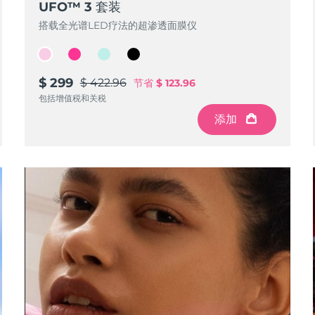
UFO™ 3 套装
搭载全光谱LED疗法的超渗透面膜仪
$ 299
$ 422.96
节省
$ 123.96
包括增值税和关税
添加