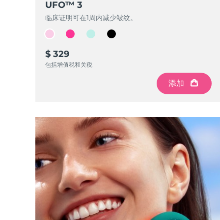
UFO™ 3
Near-infrared and red light therapy device
Smart hybrid silicone sonic toothbrush
临床证明可在1周内减少皱纹。
抗老
LED治疗
LUNA™ 4 mini
面部提拉护理
FAQ™ 101
FAQ™ 201
UFO™ 3 mini
issa™ 4 smile
For young skin, T-zone
Premium anti-aging skincare
NEW
Clinical anti-aging
LED mask
$ 329
Red light therapy device for young skin
Hybrid silicone sonic toothbrush
包括增值税和关税
生发
LUNA™ 4 go
BEAR™ 设备
肌肤年轻化
添加
FAQ™ 102
FAQ™ 202
UFO™ 3 go
issa™ 4 baby
For travel or gym bag
All premium facelift devices
FAQ™ 301
FAQ™ 501
Advanced clinical anti-aging
LED mask
Portable red light therapy
For ages 0-3
NEW
LED hair strengthening scalp massager
Full-Spectrum Red Light Therapy
LUNA™ 护肤
FAQ™ 103
FAQ™ 211
保健品
面膜
issa™ Teeth Whitening Set
Premium cleansers & balm
FAQ™ Scalp Serum
FAQ™ 502
Luxurious clinical anti-aging set
Anti-aging neck & décolleté LED mask
Rejuvenation & hydration
Dual LED + sonic device & 18% PAP gel
Scalp recovery probiotic serum
Full-Spectrum Red Light Therapy
LUNA™ 设备
专业治疗
FAQ™ P1 Primer
FAQ™ 221
UFO™ 设备
ISSA™ 设备
All facial cleansing devices
FAQ™护肤品
Manuka honey primer
Anti-aging LED hand mask
FAQ™ Red Light Serum
All deep facial hydration devices
All silicone sonic toothbrushes
All FAQ™ skincare