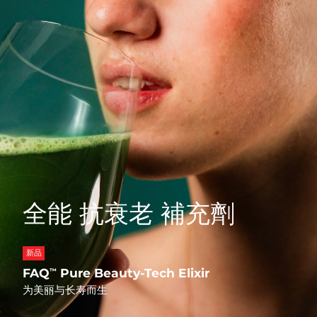
Professional IPL hair removal device
Microcurrent body toning
All hair treatments
All FAQ™ skincare
德国
预计送达日期
09/08/2026
FAQ™产品
FAQ™产品
痘肌护理
眼部护理
直布罗陀
PEACH™ 2
LUNA™ 4 body
预计送达日期
13/08/2026
FAQ™ products
All anti-aging treatments
All LED treatments
ESPADA™ 2 plus
BEAR™ 2 eyes & lips
IPL hair removal
Massaging body brush
All toning treatments
希腊
预计送达日期
09/08/2026
Recurring acne LED therapy
Microcurrent line smoothing device
中国香港特别行政区
预计送达日期
10/08/2026
PEACH™ 2 go
SUPERCHARGED™ serum
护发
毛孔护理
ESPADA™ 2
IRIS™ 2
Travel-friendly IPL hair removal
Firming body serum
匈牙利
LUNA™ 4 hair
预计送达日期
09/08/2026
KIWI™ derma
Acne treatment device
Rejuvenating eye massager
NEW
2-in-1 LED scalp massager
Diamond microdermabrasion .
冰岛
预计送达日期
10/08/2026
PEACH™ Cooling Prep Gel
全能 抗衰老 補充劑
ESPADA™ Blemish Solution
眼部护肤
牙齿美白
Cooling IPL hair removal gel
印度尼西亚
预计送达日期
07/08/2026
FLIP™ play advanced
KIWI™
Concentrated acne gel
Advanced eye care treatment
issa™ Teeth Whitening Set
LED light hairbrush
Blackhead remover
爱尔兰
预计送达日期
09/08/2026
新品
更多的
Dual LED + sonic device & 18% PAP gel
FAQ
Pure Beauty-Tech Elixir
™
ESPADA™ 设备
眼部护理设备
马恩岛
预计送达日期
11/08/2026
LUNA™ Dual-Peptide Scalp
为美丽与长寿而生
KIWI™ 皮肤护理
All acne treatment devices
All revitalizing eye massagers
Serum
issa™ Teeth Whitening Gel