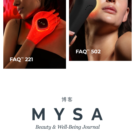
FAQ
502
TM
FAQ
221
TM
博客