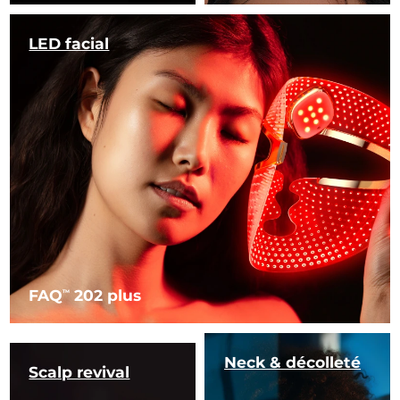
LED facial
FAQ
202 plus
TM
Neck & décolleté
Scalp revival