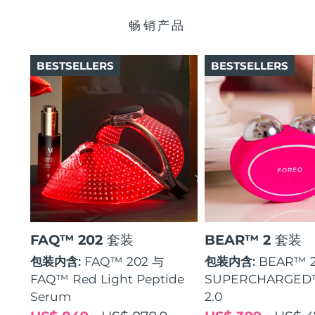
瑞典美肤护理
奥地利
预计送达日期
09/08/2026
畅销产品
巴林
预计送达日期
10/08/2026
BESTSELLERS
BESTSELLERS
面部清洁
紧致提拉
比利时
预计送达日期
09/08/2026
LUNA™ 4 套装
BEAR™ 2 套装
百慕大
预计送达日期
15/08/2026
Anti-aging massage
Microcurrent toning
波斯尼亚和黑塞哥维那
预计送达日期
12/08/2026
补水保湿
口腔护理
LUNA™ 4 Plus
BEAR™ 2 go
文莱
预计送达日期
14/08/2026
UFO™ 3 套装
issa™ 4
Massage, LED heating
Microcurrent toning on-the-go
FAQ™ 抗老护理
Deep facial hydration
Hybrid silicone sonic toothbrush
保加利亚
预计送达日期
09/08/2026
FAQ™ 202 套装
BEAR™ 2 套装
NEW
LUNA™ 4 Men
BEAR™ 2 eyes & lips
加拿大
预计送达日期
13/08/2026
UFO™ 3 LED
包装内含:
FAQ™ 202 与
包装内含:
BEAR™ 
issa™ 4 plus
For men, anti-aging massage
Microcurrent line smoothing device
Near-infrared and red light therapy
FAQ™ Red Light Peptide
SUPERCHARGED
Smart hybrid silicone sonic toothbrush
智利
预计送达日期
13/08/2026
device
抗老
LED治疗
Serum
2.0