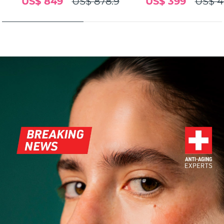
US$ 849
US$ 878.9
US$ 399
US$ 4
FAQ™ 101
FAQ™ 201
中国
LUNA™ 4 mini
面部提拉护理
预计送达日期
09/08/2026
NEW
issa™ 4 smile
UFO™ 3 mini
Clinical anti-aging
LED mask
For young skin, T-zone
Premium anti-aging skincare
哥伦比亚
预计送达日期
13/08/2026
Hybrid silicone sonic toothbrush
Red light therapy device for young skin
生发
肌肤年轻化
克罗地亚
预计送达日期
09/08/2026
FAQ™ 102
FAQ™ 202
LUNA™ 4 go
BEAR™ 设备
FAQ™ 301
FAQ™ 501
issa™ 4 baby
UFO™ 3 go
Advanced clinical anti-aging
LED mask
For travel or gym bag
All premium facelift devices
NEW
塞浦路斯
预计送达日期
10/08/2026
LED hair strengthening scalp massager
Full-Spectrum Red Light Therapy
For ages 0-3
Portable red light therapy
捷克
预计送达日期
09/08/2026
FAQ™ 103
FAQ™ 211
LUNA™ 护肤
保健品
FAQ™ Scalp Serum
FAQ™ 502
issa™ Teeth Whitening Set
面膜
Luxurious clinical anti-aging set
Anti-aging neck & décolleté LED mask
Premium cleansers & balm
丹麦
预计送达日期
09/08/2026
Scalp recovery probiotic serum
Full-Spectrum Red Light Therapy
Dual LED + sonic device & 18% PAP gel
Rejuvenation & hydration
专业治疗
爱沙尼亚
预计送达日期
09/08/2026
FAQ™ P1 Primer
FAQ™ 221
LUNA™ 设备
FAQ™护肤品
ISSA™ 设备
UFO™ 设备
Manuka honey primer
Anti-aging LED hand mask
芬兰
FAQ™ Red Light Serum
预计送达日期
09/08/2026
All facial cleansing devices
All FAQ™ skincare
All silicone sonic toothbrushes
All deep facial hydration devices
法国
预计送达日期
09/08/2026
脱毛
身体护理
FAQ™护肤品
FAQ™护肤品
PEACH™ 2 Pro Max
BEAR™ 2 body
FAQ™产品
FAQ™ skincare
法属波利尼西亚
预计送达日期
13/08/2026
All FAQ™ skincare
All FAQ™ skincare