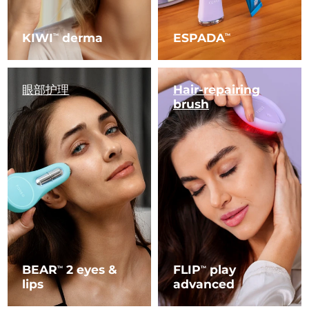
KIWI
derma
ESPADA
TM
TM
眼部护理
Hair-repairing
brush
BEAR
2 eyes &
FLIP
play
TM
TM
lips
advanced