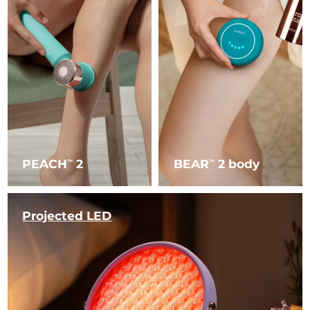
PEACH
2
BEAR
2 body
TM
TM
Projected LED