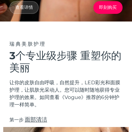
Advanced pore care essentials
以色列
预计送达日期
13/08/2026
For healthy hair
18% PAP
查看详情
即刻购买
护肤品
男士
意大利
预计送达日期
09/08/2026
日本
预计送达日期
12/08/2026
泽西岛
预计送达日期
14/08/2026
瑞典美肤护理
全部购买
3个专业级步骤 重塑你的
哈萨克斯坦
预计送达日期
11/08/2026
美丽
FOREO APP
科威特
预计送达日期
09/08/2026
关于我们
让你的皮肤自由呼吸，自然提升，LED彩光和面膜
拉脱维亚
预计送达日期
09/08/2026
护理，让肌肤光采动人。您可以随时随地获得专业
护理的效果。如同查看《Vogue》推荐的6分钟护
黎巴嫩
预计送达日期
10/08/2026
理一样简单。
立陶宛
预计送达日期
09/08/2026
面部清洁
第一步
卢森堡
预计送达日期
09/08/2026