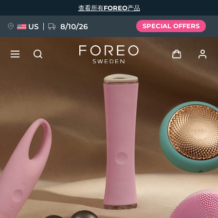
跳
查看所有FOREO产品
转
到
主
要
US
8/10/26
SPECIAL OFFERS
内
容
新品
登录
语言
BREAKING NEWS
用户信息
English
Deutsch
Español
我的设备
FAQ™ Pure Beauty-Tech Elixir
Français
Italiano
Português
我的订单
Polski
Svenska
Русский
Türkçe
简体中文
繁體中文
我的地址
issa™ Teeth Whitening Set
我的订阅