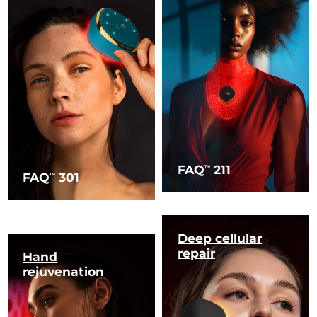
FAQ
211
TM
FAQ
301
TM
Deep cellular
repair
Hand
rejuvenation