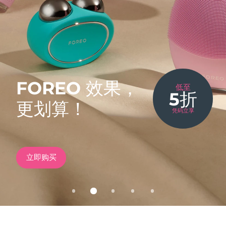
发货国家
美国
预计送达日期
10/08/2026
美容偶像，
凝萃日光能量，多维柔
FAQ™ Dual LED Panel
英国
价格
预计送达日期
09/08/2026
US$ 99.9
提亮10个色阶
臻于完美。
和焕肤
无创塑颜，提拉焕亮
热门产品
西班牙
预计送达日期
09/08/2026
FOREO 效果，
低至
5折
新品
FDA-CLEARED
新品
更划算！
澳大利亚
预计送达日期
12/08/2026
凭码立享
issa
FAQ
FAQ
BEAR
Teeth Whitening Set
202 plus
502
2
™
™
™
TM
法国
双LED + 声波仪 & 18% PAP 凝胶
全新升级版抗衰老LED面罩
全光谱红光疗法
智能微电流美容仪
预计送达日期
09/08/2026
特别优惠
畅销产品
德国
预计送达日期
09/08/2026
查看详情
立即购买
查看详情
查看详情
发现更多
即刻购买
立即购买
立即购买
立即购买
加拿大
预计送达日期
13/08/2026
红光疗法
澳大利亚
预计送达日期
12/08/2026