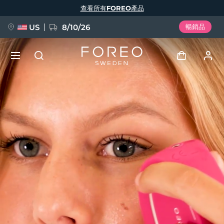
移
查看所有FOREO產品
至
主
內
容
US
8/10/26
暢銷品
新品
登入
語言
BREAKING NEWS
用戶信息
English
Deutsch
Español
我的設備
FAQ™ Pure Beauty-Tech Elixir
Français
Italiano
Português
我的訂單
Polski
Svenska
Русский
Türkçe
简体中文
繁體中文
我的地址
issa™ Teeth Whitening Set
我的訂閱