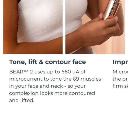
Professional IPL hair removal device
Microcurrent body toning
All hair treatments
All FAQ™ skincare
德國
預計送達日期
8/9/26
FAQ™產品
FAQ™產品
痘肌護理
眼部護理
直布羅陀
PEACH™ 2
LUNA™ 4 body
預計送達日期
8/13/26
FAQ™ products
All anti-aging treatments
All LED treatments
ESPADA™ 2 plus
BEAR™ 2 eyes & lips
IPL hair removal
Massaging body brush
All toning treatments
希臘
預計送達日期
8/9/26
Recurring acne LED therapy
Microcurrent line smoothing device
中國香港特別行政區
預計送達日期
8/10/26
PEACH™ 2 go
SUPERCHARGED™ serum
護發
毛孔護理
ESPADA™ 2
IRIS™ 2
Travel-friendly IPL hair removal
Firming body serum
Tone, lift & contour face
Impr
匈牙利
LUNA™ 4 hair
預計送達日期
8/9/26
KIWI™ derma
Acne treatment device
Rejuvenating eye massager
NEW
2-in-1 LED scalp massager
Diamond microdermabrasion .
BEAR™ 2 uses up to 680 uA of
Micro
冰島
預計送達日期
8/10/26
microcurrent to tone the 69 muscles
the pr
PEACH™ Cooling Prep Gel
ESPADA™ Blemish Solution
眼部護膚
in your face and neck - so your
firm s
牙齒美白
Cooling IPL hair removal gel
印尼
預計送達日期
8/7/26
FLIP™ play advanced
KIWI™
complexion looks more contoured
Concentrated acne gel
Advanced eye care treatment
issa™ Teeth Whitening Set
LED light hairbrush
Blackhead remover
and lifted.
愛爾蘭
預計送達日期
8/9/26
更多的
Dual LED + sonic device & 18% PAP gel
ESPADA™ 設備
眼部護理設備
曼島
預計送達日期
8/11/26
LUNA™ Dual-Peptide Scalp
KIWI™ 皮肤护理
All acne treatment devices
All revitalizing eye massagers
Serum
issa™ Teeth Whitening Gel