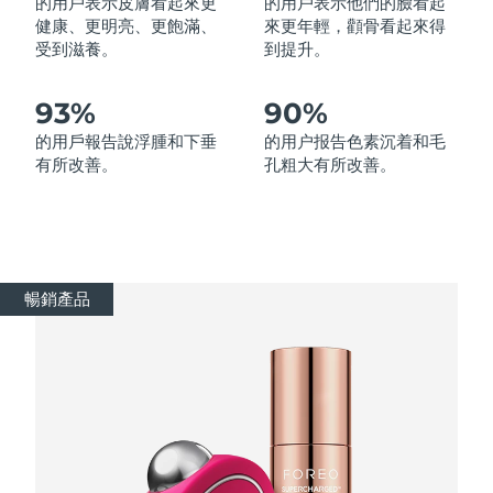
的用戶表示皮膚看起來更
的用戶表示他們的臉看起
健康、更明亮、更飽滿、
來更年輕，顴骨看起來得
受到滋養。
到提升。
波蘭
預計送達日期
8/10/26
葡萄牙
預計送達日期
8/9/26
93%
90%
的用戶報告說浮腫和下垂
的用户报告色素沉着和毛
波多黎各
預計送達日期
8/11/26
有所改善。
孔粗大有所改善。
卡達
預計送達日期
8/10/26
留尼旺
預計送達日期
8/14/26
暢銷產品
羅馬尼亞
預計送達日期
8/9/26
俄羅斯
預計送達日期
8/17/26
沙烏地阿拉伯
預計送達日期
8/10/26
新加坡
預計送達日期
8/11/26