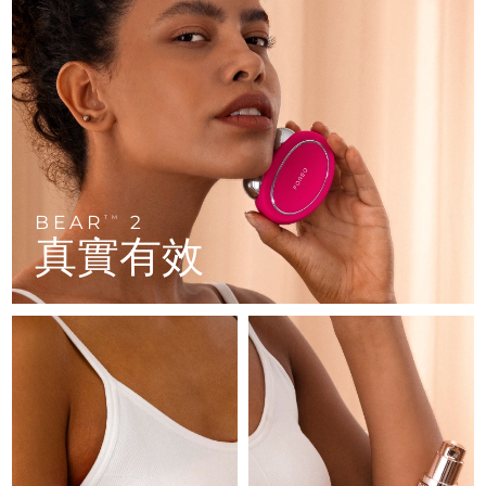
FAQ™ 101
FAQ™ 201
中國
LUNA™ 4 mini
面部提拉護理
預計送達日期
8/9/26
NEW
issa™ 4 smile
UFO™ 3 mini
Clinical anti-aging
LED mask
For young skin, T-zone
Premium anti-aging skincare
哥倫比亞
預計送達日期
8/13/26
Hybrid silicone sonic toothbrush
Red light therapy device for young skin
生髮
肌膚年輕化
克羅埃西亞
預計送達日期
8/9/26
FAQ™ 102
FAQ™ 202
LUNA™ 4 go
BEAR™ 設備
FAQ™ 301
FAQ™ 501
issa™ 4 baby
UFO™ 3 go
Advanced clinical anti-aging
LED mask
For travel or gym bag
All premium facelift devices
NEW
賽普勒斯
預計送達日期
8/10/26
LED hair strengthening scalp massager
Full-Spectrum Red Light Therapy
For ages 0-3
Portable red light therapy
捷克
預計送達日期
8/9/26
BEAR
2
FAQ™ 103
FAQ™ 211
TM
LUNA™護膚
保健品
真實有效
FAQ™ Scalp Serum
FAQ™ 502
issa™ Teeth Whitening Set
面膜
Luxurious clinical anti-aging set
Anti-aging neck & décolleté LED mask
Premium cleansers & balm
丹麥
預計送達日期
8/9/26
Scalp recovery probiotic serum
Full-Spectrum Red Light Therapy
Dual LED + sonic device & 18% PAP gel
Rejuvenation & hydration
專業治療
愛沙尼亞
預計送達日期
8/9/26
FAQ™ P1 Primer
FAQ™ 221
LUNA™ 設備
FAQ™護膚品
ISSA™ 設備
UFO™ 設備
Manuka honey primer
Anti-aging LED hand mask
芬蘭
FAQ™ Red Light Serum
預計送達日期
8/9/26
All facial cleansing devices
All FAQ™ skincare
All silicone sonic toothbrushes
All deep facial hydration devices
法國
預計送達日期
8/9/26
脫毛
身體護理
FAQ™護膚品
FAQ™護膚品
PEACH™ 2 Pro Max
BEAR™ 2 body
FAQ™產品
FAQ™ skincare
法屬玻里尼西亞
預計送達日期
8/13/26
All FAQ™ skincare
All FAQ™ skincare