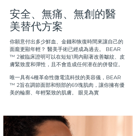
瑞典美膚護理
奧地利
預計送達日期
8/9/26
安全、無痛、無創的醫
美替代方案
巴林
預計送達日期
8/10/26
面部清潔
緊致提拉
比利時
預計送達日期
8/9/26
你願意付出多少鮮血、金錢和恢復時間來讓自己的
LUNA™ 4 套裝
BEAR™ 2 套裝
面龐更顯年輕？ 醫美手術已經成為過去。 BEAR
百慕達
預計送達日期
8/15/26
Anti-aging massage
Microcurrent toning
™ 2被臨床證明可以在短短1周內顯著改善皺紋、皮
膚緊致度和彈性，且不會造成任何潜在的併發症。
波士尼亞與赫塞哥維納
預計送達日期
8/12/26
補水保濕
口腔護理
唯一具有4種革命性微電流科技的美容儀，BEAR
LUNA™ 4 Plus
BEAR™ 2 go
汶萊
預計送達日期
8/14/26
UFO™ 3 套裝
issa™ 4
™ 2旨在調節面部和頸部的69塊肌肉，讓你擁有優
Massage, LED heating
Microcurrent toning on-the-go
FAQ™ 抗老護理
Deep facial hydration
Hybrid silicone sonic toothbrush
美的輪廓、年輕緊致的肌膚。 眼見為實
保加利亞
預計送達日期
8/9/26
NEW
LUNA™ 4 Men
BEAR™ 2 eyes & lips
加拿大
預計送達日期
8/13/26
UFO™ 3 LED
issa™ 4 plus
For men, anti-aging massage
Microcurrent line smoothing device
Near-infrared and red light therapy
Smart hybrid silicone sonic toothbrush
智利
預計送達日期
8/13/26
device
抗老
LED 護理