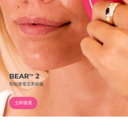
發貨國家
美國
預計送達日期
8/10/26
FAQ™ Dual LED Panel
英國
預計送達日期
8/9/26
熱門產品
西班牙
預計送達日期
8/9/26
澳洲
預計送達日期
8/12/26
法國
預計送達日期
8/9/26
BEAR
2
TM
特別優惠
暢銷產品
智能微電流美容儀
德國
預計送達日期
8/9/26
加拿大
預計送達日期
8/13/26
立即購買
紅光療法
澳洲
預計送達日期
8/12/26