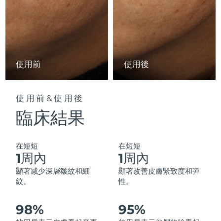
中國澳門特別行政區
預計送達日期
8/11/26
馬來西亞
預計送達日期
8/12/26
馬爾他
預計送達日期
8/9/26
使用前
使用後
墨西哥
預計送達日期
8/13/26
使用前&使用後
摩納哥
預計送達日期
8/10/26
臨床結果
荷蘭
預計送達日期
8/9/26
在短短
在短短
紐西蘭
預計送達日期
8/9/26
1周內
1周內
顯著减少深層皺紋和細
顯著改善皮膚緊致度和彈
挪威
預計送達日期
8/9/26
紋。
性。
阿曼
預計送達日期
8/12/26
98%
95%
菲律賓
預計送達日期
8/12/26