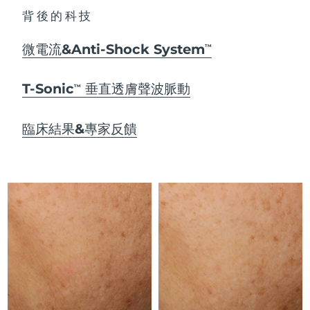
Advanced pore care essentials
以色列
預計送達日期
8/13/26
For healthy hair
18% PAP
背後的科技
護膚品
男士
義大利
預計送達日期
8/9/26
微電流&Anti-Shock System
TM
日本
預計送達日期
8/12/26
T-Sonic
垂直透膚聲波脈動
TM
澤西島
預計送達日期
8/14/26
全部購買
臨床結果&專家反饋
哈薩克
預計送達日期
8/11/26
FOREO APP
科威特
預計送達日期
8/9/26
關於我們
拉脫維亞
預計送達日期
8/9/26
黎巴嫩
預計送達日期
8/10/26
立陶宛
預計送達日期
8/9/26
盧森堡
預計送達日期
8/9/26