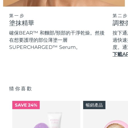
第一步
第二步
塗抹精華
調整
確保BEAR™ 和麵部/頸部的干淨乾燥。然後
按下通
在想要護理的部位薄塗一層
過快速
SUPERCHARGED™ Serum。
度。通
下載A
猜你喜歡
SAVE 24%
暢銷產品