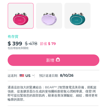
阿拉伯聯合大公國
預計送達日期
8/10/26
英國
預計送達日期
8/9/26
美國
預計送達日期
8/10/26
有存貨
$ 399
$ 478
節省
$ 79
烏茲別克
預計送達日期
8/14/26
包括增值稅和關稅
越南
預計送達日期
8/15/26
新增
8/10/26
US
运送到 :
預計送達日期:
通過這款強大的緊膚組合：BEAR™ 2智慧微電流美容儀，搭配超
強效、促進膠原蛋白生成的斐珞爾粉顏密集沁潤精華露。僅需1周
即可提拉緊致您的面部肌肉，顯著改善深層皺紋、細紋，獲得更有
輪廓的面部。