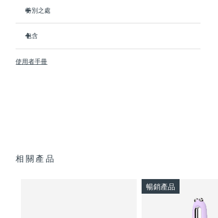
特別之處
临床证明可在1周内显著改善细纹和皱纹。
包含
臨床證明可在1周內顯著改善皮膚緊致度和彈性。
Advanced Microcurrent™, Lifting Microcurrent™,
BEAR™ 2
Tapping Microcurrent™, Sculpting Microcurrent™
使用者手冊
SUPERCHARGED™ Serum 2.0
配方採用創新的電解質複合物，可新增微電流傳輸。
透明支架
含有5種透明質酸、角鯊烷、維生素E、神經醯胺、氨基酸和泛
便攜袋
醇的滋養配方。
USB 充電線
快速操作指南
通用操作指南
2年質保 (西班牙、葡萄牙、瑞典：3年質保)
相關產品
暢銷產品