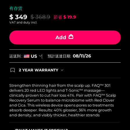
中國澳門特別行政區
預計送達日期
12/8/26
有存貨
$ 349
$ 368.9
節省
$ 19.9
馬來西亞
預計送達日期
13/8/26
VAT and duty incl.
馬爾他
預計送達日期
10/8/26
Add
墨西哥
預計送達日期
14/8/26
08/11/26
US
运送到 :
預計送達日期:
摩納哥
預計送達日期
11/8/26
2 YEAR WARRANTY
荷蘭
Ordering today registers you for full FOREO
預計送達日期
10/8/26
warranty coverage. This means if you experience
issues within 2-year of purchase, FOREO will
Strengthen thinning hair from the scalp up. FAQ™ 301
紐西蘭
預計送達日期
10/8/26
replace your product free of charge.
delivers 20 red LED lights and T-Sonic™ massage—
clinically proven to cut hair loss 41%. Pair with FAQ™ Scalp
Recovery Serum to balance microbiome with Red Clover
挪威
預計送達日期
10/8/26
and Cica. This wireless device opens pores so treatments
absorb deeper. Results: 40% glossier, 36% more growth
and density, and visibly thicker, healthier strands
阿曼
預計送達日期
13/8/26
菲律賓
預計送達日期
13/8/26