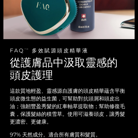
阿拉伯聯合大公國
預計送達日期
11/8/26
英國
預計送達日期
10/8/26
美國
預計送達日期
11/8/26
FAQ
多效賦源頭皮精華液
TM
烏茲別克
預計送達日期
15/8/26
從護膚品中汲取靈感的
越南
頭皮護理
預計送達日期
16/8/26
這款質地輕盈、靈感源自護膚的頭皮精華蘊含平衡
頭皮微生態的益生菌，可幫助對抗頭屑和頭皮出
油；強韌豐盈秀髮的紅車軸草提取物；幫助修復毛
囊，保護髮絲的積雪草。使用可滋養頭皮，讓秀髮
更濃密、更健康。
97% 天然成分。適合所有膚質和髮質。