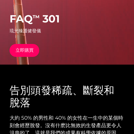
發貨國家
FAQ
301
TM
美國
預計送達日期
11/8/26
FAQ™ Dual LED Panel
琉光臻護健發儀
英國
預計送達日期
10/8/26
熱門產品
西班牙
預計送達日期
10/8/26
立即購買
澳洲
預計送達日期
13/8/26
法國
預計送達日期
10/8/26
特別優惠
暢銷產品
告別頭發稀疏、斷裂和
德國
預計送達日期
10/8/26
脫落
加拿大
預計送達日期
14/8/26
紅光療法
大約 50% 的男性和 40% 的女性在一生中的某個時
刻會經歷脫發。沒有什麽比無效的生發產品更令人
澳洲
預計送達日期
13/8/26
沮喪的了。這就是我們的成果有科學依據的原因。