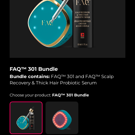
Advanced pore care essentials
以色列
預計送達日期
14/8/26
For healthy hair
18% PAP
護膚品
男士
義大利
預計送達日期
10/8/26
日本
預計送達日期
13/8/26
澤西島
預計送達日期
15/8/26
全部購買
哈薩克
預計送達日期
12/8/26
FAQ™ 301 Bundle
FOREO APP
科威特
預計送達日期
10/8/26
Bundle contains:
FAQ™ 301 and FAQ™ Scalp
Recovery & Thick Hair Probiotic Serum
關於我們
拉脫維亞
預計送達日期
10/8/26
Choose your product:
FAQ™ 301 Bundle
黎巴嫩
預計送達日期
11/8/26
立陶宛
預計送達日期
10/8/26
盧森堡
預計送達日期
10/8/26