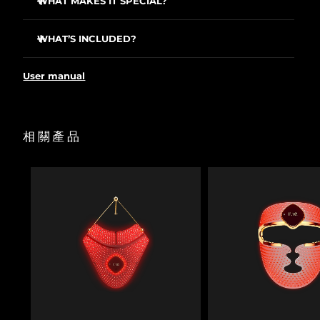
WHAT MAKES IT SPECIAL?
20 red LED lights stimulate dormant follicles while
波蘭
預計送達日期
11/8/26
strengthening existing hair to prevent loss.
WHAT’S INCLUDED?
T-Sonic™ massage boosts blood flow so oxygen and
FAQ™ 301
葡萄牙
預計送達日期
10/8/26
nutrients reach follicles for thicker, longer strands.
User manual
FAQ™ Scalp Recovery & Thick Hair Probiotic Serum
637 silicone bristles part hair and sweep away buildup
so LED light reaches follicles uninterrupted.
波多黎各
USB Charging Cable
預計送達日期
12/8/26
Temporarily dilates scalp pores so liquid treatments
Quick Start Guide
absorb deeper into follicles for maximum results.
卡達
預計送達日期
11/8/26
相關產品
User Manual
Probiotic-rich serum with Red Clover and Cica balances
scalp microbiome while strengthening every strand.
留尼旺
預計送達日期
15/8/26
Clinically proven to reduce hair loss 41% and increase
growth & density 36% in just weeks.
羅馬尼亞
預計送達日期
10/8/26
俄羅斯
預計送達日期
18/8/26
沙烏地阿拉伯
預計送達日期
11/8/26
新加坡
預計送達日期
12/8/26