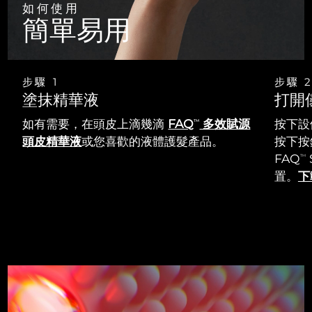
如何使用
簡單易用
步驟 1
步驟 
塗抹精華液
打開
如有需要，在頭皮上滴幾滴
FAQ
多效賦源
按下設
TM
頭皮精華液
或您喜歡的液體護髮產品。
按下按鈕
FAQ
TM
置。
下