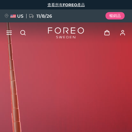
移
查看所有FOREO產品
至
主
內
容
US
11/8/26
暢銷品
新品
登入
語言
BREAKING NEWS
用戶信息
English
Deutsch
Español
我的設備
FAQ™ Pure Beauty-Tech Elixir
Français
Italiano
Português
我的訂單
Polski
Svenska
Русский
Türkçe
简体中文
繁體中文
我的地址
issa™ Teeth Whitening Set
我的訂閱