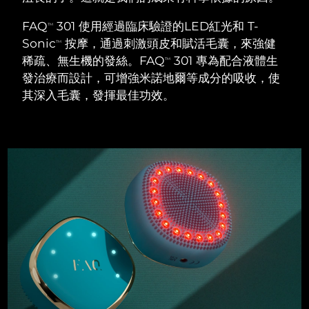
瑞典美膚護理
奧地利
預計送達日期
10/8/26
FAQ
301 使用經過臨床驗證的LED紅光和 T-
TM
Sonic
按摩，通過刺激頭皮和賦活毛囊，來強健
TM
巴林
預計送達日期
11/8/26
稀疏、無生機的發絲。FAQ
301 專為配合液體生
TM
發治療而設計，可增強米諾地爾等成分的吸收，使
面部清潔
緊致提拉
比利時
預計送達日期
10/8/26
其深入毛囊，發揮最佳功效。
LUNA™ 4 套裝
BEAR™ 2 套裝
百慕達
預計送達日期
16/8/26
Anti-aging massage
Microcurrent toning
波士尼亞與赫塞哥維納
預計送達日期
13/8/26
補水保濕
口腔護理
LUNA™ 4 Plus
BEAR™ 2 go
汶萊
預計送達日期
15/8/26
UFO™ 3 套裝
issa™ 4
Massage, LED heating
Microcurrent toning on-the-go
FAQ™ 抗老護理
Deep facial hydration
Hybrid silicone sonic toothbrush
保加利亞
預計送達日期
10/8/26
NEW
LUNA™ 4 Men
BEAR™ 2 eyes & lips
加拿大
預計送達日期
14/8/26
UFO™ 3 LED
issa™ 4 plus
For men, anti-aging massage
Microcurrent line smoothing device
Near-infrared and red light therapy
Smart hybrid silicone sonic toothbrush
智利
預計送達日期
14/8/26
device
抗老
LED 護理