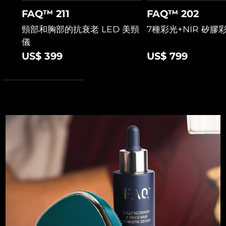
斯洛伐克
預計送達日期
10/8/26
FAQ™ 211
FAQ™ 202
頸部和胸部的抗衰老 LED 美頸
7種彩光+NIR 矽膠
斯洛維尼亞
預計送達日期
10/8/26
儀
US$ 399
US$ 799
南非
預計送達日期
18/8/26
南韓
預計送達日期
12/8/26
西班牙
預計送達日期
10/8/26
瑞典
預計送達日期
10/8/26
瑞士
預計送達日期
10/8/26
台灣
預計送達日期
15/8/26
泰國
預計送達日期
14/8/26
土耳其
預計送達日期
11/8/26