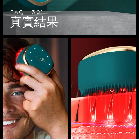
FAQ™ 101
FAQ™ 201
中國
LUNA™ 4 mini
面部提拉護理
預計送達日期
10/8/26
NEW
issa™ 4 smile
UFO™ 3 mini
Clinical anti-aging
LED mask
For young skin, T-zone
Premium anti-aging skincare
FAQ
301
TM
哥倫比亞
預計送達日期
14/8/26
真實結果
Hybrid silicone sonic toothbrush
Red light therapy device for young skin
生髮
肌膚年輕化
克羅埃西亞
預計送達日期
10/8/26
FAQ™ 102
FAQ™ 202
LUNA™ 4 go
BEAR™ 設備
FAQ™ 301
FAQ™ 501
issa™ 4 baby
UFO™ 3 go
Advanced clinical anti-aging
LED mask
For travel or gym bag
All premium facelift devices
NEW
賽普勒斯
預計送達日期
11/8/26
LED hair strengthening scalp massager
Full-Spectrum Red Light Therapy
For ages 0-3
Portable red light therapy
捷克
預計送達日期
10/8/26
FAQ™ 103
FAQ™ 211
LUNA™護膚
保健品
FAQ™ Scalp Serum
FAQ™ 502
issa™ Teeth Whitening Set
面膜
Luxurious clinical anti-aging set
Anti-aging neck & décolleté LED mask
Premium cleansers & balm
丹麥
預計送達日期
10/8/26
Scalp recovery probiotic serum
Full-Spectrum Red Light Therapy
Dual LED + sonic device & 18% PAP gel
Rejuvenation & hydration
專業治療
愛沙尼亞
預計送達日期
10/8/26
FAQ™ P1 Primer
FAQ™ 221
LUNA™ 設備
FAQ™護膚品
ISSA™ 設備
UFO™ 設備
Manuka honey primer
Anti-aging LED hand mask
芬蘭
FAQ™ Red Light Serum
預計送達日期
10/8/26
All facial cleansing devices
All FAQ™ skincare
All silicone sonic toothbrushes
All deep facial hydration devices
法國
預計送達日期
10/8/26
脫毛
身體護理
FAQ™護膚品
FAQ™護膚品
PEACH™ 2 Pro Max
BEAR™ 2 body
FAQ™產品
FAQ™ skincare
法屬玻里尼西亞
預計送達日期
14/8/26
All FAQ™ skincare
All FAQ™ skincare