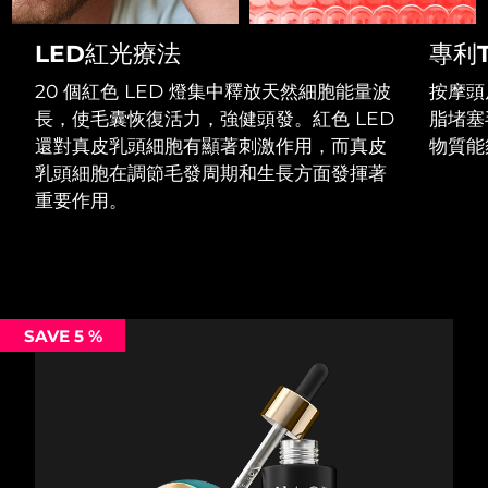
Professional IPL hair removal device
Microcurrent body toning
All hair treatments
All FAQ™ skincare
德國
預計送達日期
10/8/26
LED紅光療法
專利T
FAQ™產品
FAQ™產品
痘肌護理
眼部護理
直布羅陀
PEACH™ 2
LUNA™ 4 body
預計送達日期
14/8/26
FAQ™ products
20 個紅色 LED 燈集中釋放天然細胞能量波
按摩頭
All anti-aging treatments
All LED treatments
ESPADA™ 2 plus
BEAR™ 2 eyes & lips
IPL hair removal
Massaging body brush
All toning treatments
長，使毛囊恢復活力，強健頭發。紅色 LED
脂堵塞
希臘
預計送達日期
10/8/26
Recurring acne LED therapy
Microcurrent line smoothing device
還對真皮乳頭細胞有顯著刺激作用，而真皮
物質能
乳頭細胞在調節毛發周期和生長方面發揮著
中國香港特別行政區
預計送達日期
11/8/26
PEACH™ 2 go
SUPERCHARGED™ serum
護發
毛孔護理
重要作用。
ESPADA™ 2
IRIS™ 2
Travel-friendly IPL hair removal
Firming body serum
匈牙利
LUNA™ 4 hair
預計送達日期
10/8/26
KIWI™ derma
Acne treatment device
Rejuvenating eye massager
NEW
2-in-1 LED scalp massager
Diamond microdermabrasion .
冰島
預計送達日期
11/8/26
PEACH™ Cooling Prep Gel
ESPADA™ Blemish Solution
眼部護膚
牙齒美白
Cooling IPL hair removal gel
SAVE 5 %
印尼
預計送達日期
8/8/26
FLIP™ play advanced
KIWI™
Concentrated acne gel
Advanced eye care treatment
issa™ Teeth Whitening Set
LED light hairbrush
Blackhead remover
愛爾蘭
預計送達日期
10/8/26
更多的
Dual LED + sonic device & 18% PAP gel
ESPADA™ 設備
眼部護理設備
曼島
預計送達日期
12/8/26
LUNA™ Dual-Peptide Scalp
KIWI™ 皮肤护理
All acne treatment devices
All revitalizing eye massagers
Serum
issa™ Teeth Whitening Gel