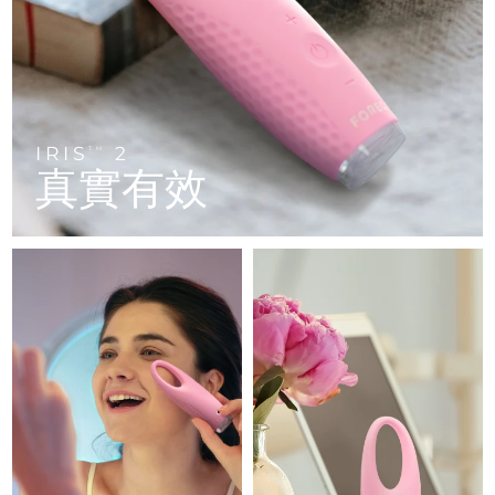
FAQ™ 101
FAQ™ 201
中國
LUNA™ 4 mini
面部提拉護理
預計送達日期
8/11/26
NEW
issa™ 4 smile
UFO™ 3 mini
Clinical anti-aging
LED mask
For young skin, T-zone
Premium anti-aging skincare
哥倫比亞
預計送達日期
8/15/26
Hybrid silicone sonic toothbrush
Red light therapy device for young skin
生髮
肌膚年輕化
克羅埃西亞
預計送達日期
8/11/26
FAQ™ 102
FAQ™ 202
LUNA™ 4 go
BEAR™ 設備
FAQ™ 301
FAQ™ 501
issa™ 4 baby
UFO™ 3 go
Advanced clinical anti-aging
LED mask
For travel or gym bag
All premium facelift devices
IRIS
2
NEW
TM
賽普勒斯
預計送達日期
8/12/26
LED hair strengthening scalp massager
Full-Spectrum Red Light Therapy
真實有效
For ages 0-3
Portable red light therapy
捷克
預計送達日期
8/11/26
FAQ™ 103
FAQ™ 211
LUNA™護膚
保健品
FAQ™ Scalp Serum
FAQ™ 502
issa™ Teeth Whitening Set
面膜
Luxurious clinical anti-aging set
Anti-aging neck & décolleté LED mask
Premium cleansers & balm
丹麥
預計送達日期
8/11/26
Scalp recovery probiotic serum
Full-Spectrum Red Light Therapy
Dual LED + sonic device & 18% PAP gel
Rejuvenation & hydration
專業治療
愛沙尼亞
預計送達日期
8/11/26
FAQ™ P1 Primer
FAQ™ 221
LUNA™ 設備
FAQ™護膚品
ISSA™ 設備
UFO™ 設備
Manuka honey primer
Anti-aging LED hand mask
芬蘭
FAQ™ Red Light Serum
預計送達日期
8/11/26
All facial cleansing devices
All FAQ™ skincare
All silicone sonic toothbrushes
All deep facial hydration devices
法國
預計送達日期
8/11/26
脫毛
身體護理
FAQ™護膚品
FAQ™護膚品
PEACH™ 2 Pro Max
BEAR™ 2 body
FAQ™產品
FAQ™ skincare
法屬玻里尼西亞
預計送達日期
8/15/26
All FAQ™ skincare
All FAQ™ skincare