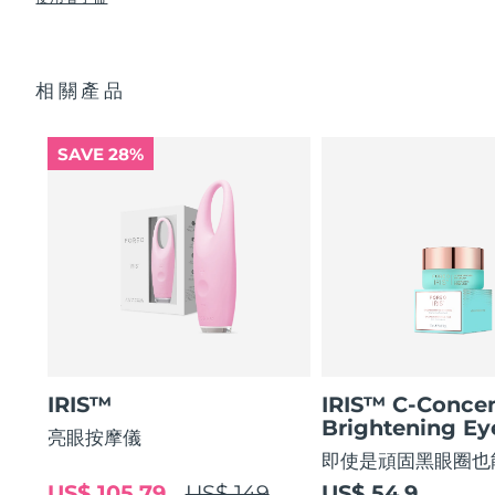
使眼部輪廓平滑 80%，使眼部肌膚緊緻 51%*
USB 充電線
眼部護理成分的吸收率提高 84%*
快速操作指南
阿拉伯聯合大公國
預計送達日期
8/12/26
84% 的用戶表示使用後眼部輪廓煥然一新。
基本操作指南
相關產品
2年質保 (西班牙、葡萄牙、瑞典：3年質保)
英國
預計送達日期
8/11/26
美國
預計送達日期
8/12/26
SAVE 28%
烏茲別克
預計送達日期
8/16/26
越南
預計送達日期
8/17/26
IRIS™
IRIS™ C-Concen
Brightening E
亮眼按摩儀
即使是頑固黑眼圈也
US$ 105.79
US$ 149
US$ 54.9