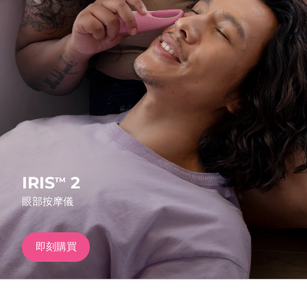
發貨國家
美國
預計送達日期
8/12/26
FAQ™ Dual LED Panel
英國
預計送達日期
8/11/26
熱門產品
西班牙
預計送達日期
8/11/26
澳洲
預計送達日期
8/14/26
法國
預計送達日期
8/11/26
IRIS
2
TM
特別優惠
暢銷產品
眼部按摩儀
德國
預計送達日期
8/11/26
加拿大
預計送達日期
8/15/26
即刻購買
紅光療法
澳洲
預計送達日期
8/14/26