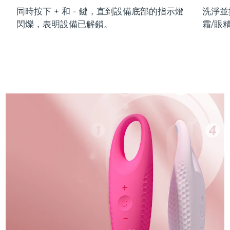
同時按下 + 和 - 鍵，直到設備底部的指示燈
洗淨並
閃爍，表明設備已解鎖。
霜/眼