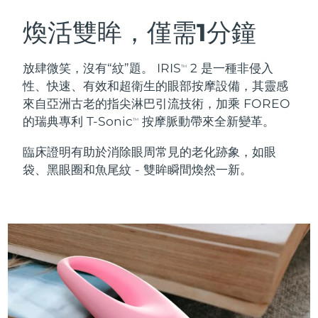
瑞典美膚護理
奧地利
預計送達日期
8/11/26
煥活雙眸，僅需1分鐘
巴林
預計送達日期
8/12/26
放肆微笑，沒有“紋”題。 IRIS
2 是一種非侵入
TM
面部清潔
緊致提拉
性、快速、有效和超衛生的眼部按摩設備，其靈感
比利時
預計送達日期
8/11/26
來自亞洲古老的指尖淋巴引流技術，加乘 FOREO
LUNA™ 4 套裝
BEAR™ 2 套裝
的瑞典專利 T-Sonic
按摩脈動帶來全新變革。
百慕達
預計送達日期
8/17/26
TM
Anti-aging massage
Microcurrent toning
臨床證明有助於消除眼周常見的老化跡象，如眼
波士尼亞與赫塞哥維納
預計送達日期
8/14/26
袋、黑眼圈和魚尾紋 - 雙眸瞬間煥然一新。
補水保濕
口腔護理
LUNA™ 4 Plus
BEAR™ 2 go
汶萊
預計送達日期
8/16/26
UFO™ 3 套裝
issa™ 4
Massage, LED heating
Microcurrent toning on-the-go
FAQ™ 抗老護理
Deep facial hydration
Hybrid silicone sonic toothbrush
保加利亞
預計送達日期
8/11/26
NEW
LUNA™ 4 Men
BEAR™ 2 eyes & lips
加拿大
預計送達日期
8/15/26
UFO™ 3 LED
issa™ 4 plus
For men, anti-aging massage
Microcurrent line smoothing device
Near-infrared and red light therapy
Smart hybrid silicone sonic toothbrush
智利
預計送達日期
8/15/26
device
抗老
LED 護理