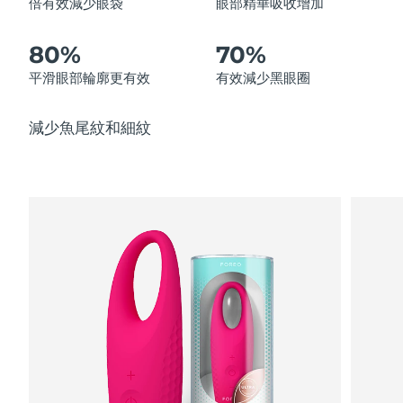
倍有效減少眼袋
眼部精華吸收增加
中國澳門特別行政區
預計送達日期
8/13/26
80%
70%
馬來西亞
預計送達日期
8/14/26
平滑眼部輪廓更有效
有效減少黑眼圈
馬爾他
預計送達日期
8/11/26
減少魚尾紋和細紋
墨西哥
預計送達日期
8/15/26
摩納哥
預計送達日期
8/12/26
荷蘭
預計送達日期
8/11/26
紐西蘭
預計送達日期
8/11/26
挪威
預計送達日期
8/11/26
阿曼
預計送達日期
8/14/26
菲律賓
預計送達日期
8/14/26