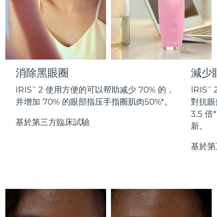
Professional IPL hair removal device
Microcurrent body toning
All hair treatments
All FAQ™ skincare
德國
預計送達日期
8/11/26
FAQ™產品
FAQ™產品
痘肌護理
眼部護理
直布羅陀
PEACH™ 2
LUNA™ 4 body
預計送達日期
8/15/26
FAQ™ products
All anti-aging treatments
All LED treatments
ESPADA™ 2 plus
BEAR™ 2 eyes & lips
IPL hair removal
Massaging body brush
All toning treatments
希臘
預計送達日期
8/11/26
Recurring acne LED therapy
Microcurrent line smoothing device
消除黑眼圈
減少
中國香港特別行政區
預計送達日期
8/12/26
PEACH™ 2 go
SUPERCHARGED™ serum
護發
毛孔護理
IRIS
2 使用方便的可以帮助减少 70% 的，
IRIS
TM
TM
ESPADA™ 2
IRIS™ 2
Travel-friendly IPL hair removal
Firming body serum
并增加 70% 的眼部指压手指圈肌肉50%*。
對抗眼
匈牙利
LUNA™ 4 hair
預計送達日期
8/11/26
KIWI™ derma
Acne treatment device
Rejuvenating eye massager
NEW
3.5
2-in-1 LED scalp massager
Diamond microdermabrasion .
基於第三方臨床試驗
新。
冰島
預計送達日期
8/12/26
PEACH™ Cooling Prep Gel
ESPADA™ Blemish Solution
眼部護膚
基於第
牙齒美白
Cooling IPL hair removal gel
印尼
預計送達日期
8/9/26
FLIP™ play advanced
KIWI™
Concentrated acne gel
Advanced eye care treatment
issa™ Teeth Whitening Set
LED light hairbrush
Blackhead remover
愛爾蘭
預計送達日期
8/11/26
更多的
Dual LED + sonic device & 18% PAP gel
ESPADA™ 設備
眼部護理設備
曼島
預計送達日期
8/13/26
LUNA™ Dual-Peptide Scalp
KIWI™ 皮肤护理
All acne treatment devices
All revitalizing eye massagers
Serum
issa™ Teeth Whitening Gel