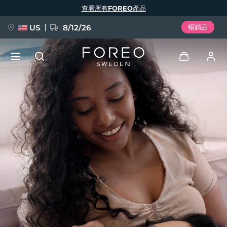
移
查看所有FOREO產品
至
主
內
容
US
8/12/26
暢銷品
新品
登入
語言
BREAKING NEWS
用戶信息
English
Deutsch
Español
我的設備
FAQ™ Pure Beauty-Tech Elixir
Français
Italiano
Português
我的訂單
Polski
Svenska
Русский
Türkçe
简体中文
繁體中文
我的地址
issa™ Teeth Whitening Set
我的訂閱