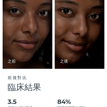
Advanced pore care essentials
以色列
預計送達日期
8/15/26
For healthy hair
18% PAP
護膚品
男士
義大利
預計送達日期
8/11/26
日本
預計送達日期
8/14/26
澤西島
預計送達日期
8/16/26
全部購買
哈薩克
預計送達日期
8/13/26
FOREO APP
科威特
預計送達日期
8/11/26
之前
之後
關於我們
拉脫維亞
預計送達日期
8/11/26
前後對比
黎巴嫩
預計送達日期
8/12/26
臨床結果
立陶宛
預計送達日期
8/11/26
3.5
84%
盧森堡
預計送達日期
8/11/26