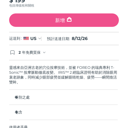
斯洛伐克
預計送達日期
8/11/26
包括增值稅和關稅
斯洛維尼亞
預計送達日期
8/11/26
新增
南非
預計送達日期
8/19/26
8/12/26
US
运送到 :
預計送達日期:
南韓
預計送達日期
8/13/26
2 年免費質保
如果您在2年質保期內發現任何非人為品質問題，
西班牙
預計送達日期
8/11/26
FOREO將免費為您更換產品。
靈感來自亞洲古老的穴位按摩技術，並被 FOREO 的瑞典專利 T-
Sonic™ 按摩脈動徹底改變。 IRIS™ 2 經臨床證明有助於消除眼周
瑞典
預計送達日期
8/11/26
衰老跡象，同時減少眼部疲勞並緩解眼睛乾燥、疲勞——瞬間煥活
雙眸。
瑞士
預計送達日期
8/11/26
特別之處
台灣
預計送達日期
8/16/26
眼科醫生認證的安全有效的眼部護理。
包含
泰國
預計送達日期
8/15/26
減少眼袋的效果提高 3.5 倍*
黑眼圈減少 70%，魚尾紋和細紋減少 43%*
IRIS
2
™
土耳其
預計送達日期
8/12/26
使用者手冊