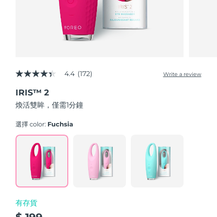
波蘭
預計送達日期
8/12/26
葡萄牙
預計送達日期
8/11/26
波多黎各
預計送達日期
8/13/26
4.4
(172)
Write a review
4.4
out
卡達
預計送達日期
8/12/26
IRIS™ 2
of
5
煥活雙眸，僅需1分鐘
stars,
留尼旺
預計送達日期
8/16/26
average
rating
選擇 color:
Fuchsia
value.
羅馬尼亞
預計送達日期
8/11/26
Read
172
Reviews.
俄羅斯
預計送達日期
8/19/26
Same
page
link.
沙烏地阿拉伯
預計送達日期
8/12/26
有存貨
新加坡
預計送達日期
8/13/26
$ 199