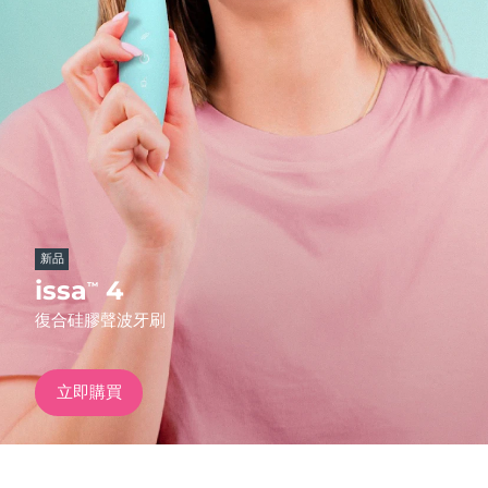
發貨國家
美國
預計送達日期
8/9/26
FAQ™ Dual LED Panel
英國
預計送達日期
8/8/26
熱門產品
西班牙
預計送達日期
8/8/26
澳洲
預計送達日期
8/11/26
新品
法國
預計送達日期
8/8/26
issa
4
™
特別優惠
暢銷產品
復合硅膠聲波牙刷
德國
預計送達日期
8/8/26
加拿大
預計送達日期
8/12/26
立即購買
紅光療法
澳洲
預計送達日期
8/11/26