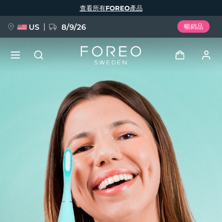
移
查看所有FOREO產品
至
主
內
容
US
8/9/26
暢銷品
新品
登入
語言
BREAKING NEWS
用戶信息
English
Deutsch
Español
我的設備
FAQ™ Pure Beauty-Tech Elixir
Français
Italiano
Português
我的訂單
Polski
Svenska
Русский
Türkçe
简体中文
繁體中文
我的地址
issa™ Teeth Whitening Set
我的訂閱