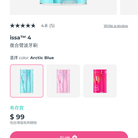
4.8
(5)
Write a review
4.8
out
issa™ 4
of
5
復合聲波牙刷
stars,
average
rating
選擇 color:
Arctic Blue
value.
Read
5
Reviews.
Same
page
link.
有存貨
$ 99
包括增值稅和關稅