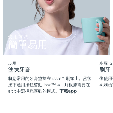
使用方法
簡單易用
步驟 1
步驟 
塗抹牙膏
刷牙
將您常用的牙膏塗抹在 issa™ 刷頭上。然後
像使用
按下通用按鈕啓動 issa™ 4，幷根據需要在
4 刷
app中選擇您喜歡的模式。
下載app