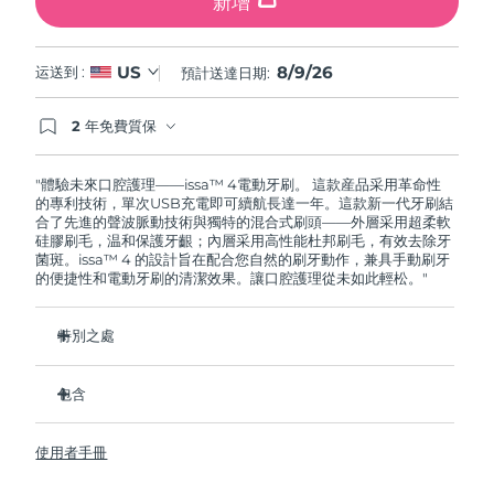
新增
8/9/26
US
运送到 :
預計送達日期:
2 年免費質保
如果您在2年質保期內發現任何非人為品質問題，
FOREO將免費為您更換產品。
"體驗未來口腔護理——issa™ 4電動牙刷。 這款産品采用革命性
的專利技術，單次USB充電即可續航長達一年。這款新一代牙刷結
合了先進的聲波脈動技術與獨特的混合式刷頭——外層采用超柔軟
硅膠刷毛，温和保護牙齦；內層采用高性能杜邦刷毛，有效去除牙
菌斑。issa™ 4 的設計旨在配合您自然的刷牙動作，兼具手動刷牙
的便捷性和電動牙刷的清潔效果。讓口腔護理從未如此輕松。"
特別之處
經臨牀驗證，僅需 1 个月即可使整體口腔衛生狀況提昇 140%。
包含
經臨牀驗證，比普通手動牙刷多去除 30% 的牙菌斑。
經臨牀驗證，可減少牙齦炎，100% 的測試者表示牙齒更白
issa™ 4
了。
使用者手冊
USB 充電綫
復合刷頭使用壽命延長兩倍，僅需每六个月更換一次。
旅行袋