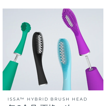
三種刷牙模式：深層凈澈、皓亮凈白和敏感護齦模式，專為个
快速操作指南
性化口腔護理而設計。
issa™ 繫列手册
聲波脈動技術每分鍾提供 11,000 次脈動，帶來深層、温和的全
口清潔。
通過 FOREO For You app訪問定制刷牙模式。
ISSA™ HYBRID BRUSH HEAD