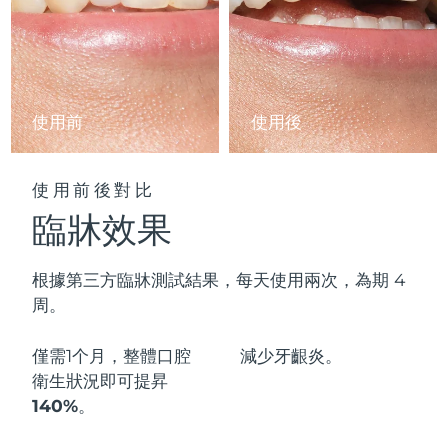
阿拉伯聯合大公國
預計送達日期
8/9/26
英國
預計送達日期
8/8/26
使用前
使用後
美國
預計送達日期
8/9/26
烏茲別克
預計送達日期
8/13/26
使用前後對比
臨牀效果
越南
預計送達日期
8/14/26
根據第三方臨牀測試結果，每天使用兩次，為期 4
周。
僅需1个月，整體口腔
減少
牙齦炎。
衛生狀況即可
提昇
140%
。