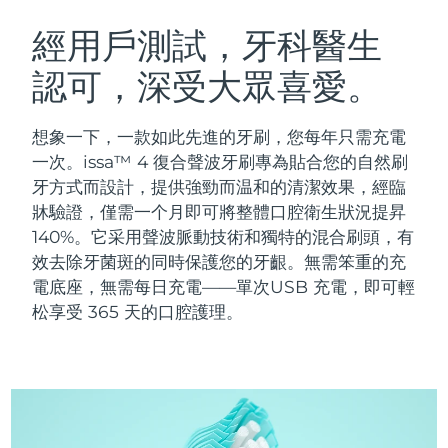
瑞典美膚護理
奧地利
預計送達日期
8/8/26
經用戶測試，牙科醫生
認可，深受大眾喜愛。
巴林
預計送達日期
8/9/26
面部清潔
緊致提拉
比利時
預計送達日期
8/8/26
想象一下，一款如此先進的牙刷，您每年只需充電
LUNA™ 4 套裝
BEAR™ 2 套裝
一次。issa™ 4 復合聲波牙刷專為貼合您的自然刷
百慕達
預計送達日期
8/14/26
Anti-aging massage
Microcurrent toning
牙方式而設計，提供強勁而温和的清潔效果，經臨
牀驗證，僅需一个月即可將整體口腔衛生狀況提昇
波士尼亞與赫塞哥維納
預計送達日期
8/11/26
140%。它采用聲波脈動技術和獨特的混合刷頭，有
補水保濕
口腔護理
LUNA™ 4 Plus
BEAR™ 2 go
效去除牙菌斑的同時保護您的牙齦。無需笨重的充
汶萊
預計送達日期
8/13/26
UFO™ 3 套裝
issa™ 4
Massage, LED heating
Microcurrent toning on-the-go
電底座，無需每日充電——單次USB 充電，即可輕
FAQ™ 抗老護理
Deep facial hydration
Hybrid silicone sonic toothbrush
松享受 365 天的口腔護理。
保加利亞
預計送達日期
8/8/26
NEW
LUNA™ 4 Men
BEAR™ 2 eyes & lips
加拿大
預計送達日期
8/12/26
UFO™ 3 LED
issa™ 4 plus
For men, anti-aging massage
Microcurrent line smoothing device
Near-infrared and red light therapy
Smart hybrid silicone sonic toothbrush
智利
預計送達日期
8/12/26
device
抗老
LED 護理