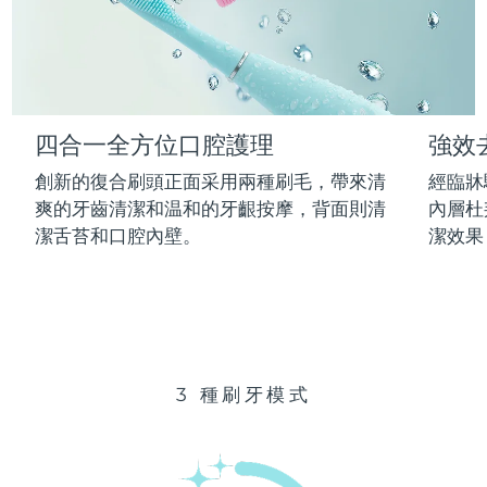
Advanced pore care essentials
以色列
預計送達日期
8/12/26
For healthy hair
18% PAP
護膚品
男士
義大利
預計送達日期
8/8/26
日本
預計送達日期
8/11/26
四合一全方位口腔護理
強效
澤西島
預計送達日期
8/13/26
全部購買
創新的復合刷頭正面采用兩種刷毛，帶來清
經臨牀
哈薩克
爽的牙齒清潔和温和的牙齦按摩，背面則清
內層杜
預計送達日期
8/10/26
潔舌苔和口腔內壁。
潔效果
FOREO APP
科威特
預計送達日期
8/8/26
關於我們
拉脫維亞
預計送達日期
8/8/26
黎巴嫩
預計送達日期
8/9/26
3 種刷牙模式
立陶宛
預計送達日期
8/8/26
盧森堡
預計送達日期
8/8/26