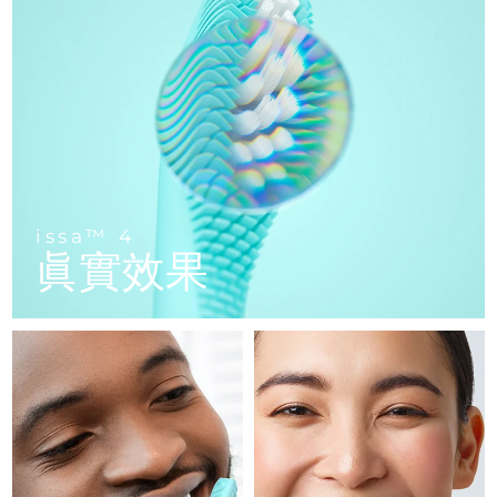
FAQ™ 101
FAQ™ 201
中國
LUNA™ 4 mini
面部提拉護理
預計送達日期
8/8/26
NEW
issa™ 4 smile
UFO™ 3 mini
Clinical anti-aging
LED mask
For young skin, T-zone
Premium anti-aging skincare
哥倫比亞
預計送達日期
8/12/26
Hybrid silicone sonic toothbrush
Red light therapy device for young skin
生髮
肌膚年輕化
克羅埃西亞
預計送達日期
8/8/26
FAQ™ 102
FAQ™ 202
LUNA™ 4 go
BEAR™ 設備
FAQ™ 301
FAQ™ 501
issa™ 4 baby
UFO™ 3 go
Advanced clinical anti-aging
LED mask
For travel or gym bag
All premium facelift devices
NEW
賽普勒斯
預計送達日期
8/9/26
LED hair strengthening scalp massager
Full-Spectrum Red Light Therapy
For ages 0-3
Portable red light therapy
捷克
預計送達日期
8/8/26
FAQ™ 103
FAQ™ 211
LUNA™護膚
保健品
issa™ 4
FAQ™ Scalp Serum
FAQ™ 502
issa™ Teeth Whitening Set
眞實效果
面膜
Luxurious clinical anti-aging set
Anti-aging neck & décolleté LED mask
Premium cleansers & balm
丹麥
預計送達日期
8/8/26
Scalp recovery probiotic serum
Full-Spectrum Red Light Therapy
Dual LED + sonic device & 18% PAP gel
Rejuvenation & hydration
專業治療
愛沙尼亞
預計送達日期
8/8/26
FAQ™ P1 Primer
FAQ™ 221
LUNA™ 設備
FAQ™護膚品
ISSA™ 設備
UFO™ 設備
Manuka honey primer
Anti-aging LED hand mask
芬蘭
FAQ™ Red Light Serum
預計送達日期
8/8/26
All facial cleansing devices
All FAQ™ skincare
All silicone sonic toothbrushes
All deep facial hydration devices
法國
預計送達日期
8/8/26
脫毛
身體護理
FAQ™護膚品
FAQ™護膚品
PEACH™ 2 Pro Max
BEAR™ 2 body
FAQ™產品
FAQ™ skincare
法屬玻里尼西亞
預計送達日期
8/12/26
All FAQ™ skincare
All FAQ™ skincare