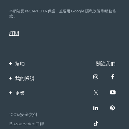
本網站受 reCAPTCHA 保護，並適用 Google
隱私政策
和
服務條
款
。
幫助
關註我們
聯繫我們
我的帳號
訂單與運輸
產品註冊
企業
保修與退換貨
客服支持
關於FOREO
常見問題
100%安全支付
夥伴計畫
電池資訊
Bazaarvoice口碑
聯盟新聞