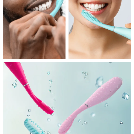
Professional IPL hair removal device
Microcurrent body toning
All hair treatments
All FAQ™ skincare
德國
預計送達日期
8/8/26
FAQ™產品
FAQ™產品
痘肌護理
眼部護理
直布羅陀
PEACH™ 2
LUNA™ 4 body
預計送達日期
8/12/26
FAQ™ products
All anti-aging treatments
All LED treatments
ESPADA™ 2 plus
BEAR™ 2 eyes & lips
IPL hair removal
Massaging body brush
All toning treatments
希臘
預計送達日期
8/8/26
Recurring acne LED therapy
Microcurrent line smoothing device
中國香港特別行政區
預計送達日期
8/9/26
PEACH™ 2 go
SUPERCHARGED™ serum
護發
毛孔護理
ESPADA™ 2
IRIS™ 2
Travel-friendly IPL hair removal
Firming body serum
匈牙利
LUNA™ 4 hair
預計送達日期
8/8/26
KIWI™ derma
Acne treatment device
Rejuvenating eye massager
NEW
2-in-1 LED scalp massager
Diamond microdermabrasion .
冰島
預計送達日期
8/9/26
PEACH™ Cooling Prep Gel
ESPADA™ Blemish Solution
眼部護膚
牙齒美白
Cooling IPL hair removal gel
印尼
預計送達日期
8/6/26
FLIP™ play advanced
KIWI™
Concentrated acne gel
Advanced eye care treatment
issa™ Teeth Whitening Set
LED light hairbrush
Blackhead remover
愛爾蘭
預計送達日期
8/8/26
更多的
Dual LED + sonic device & 18% PAP gel
ESPADA™ 設備
眼部護理設備
曼島
預計送達日期
8/10/26
LUNA™ Dual-Peptide Scalp
KIWI™ 皮肤护理
All acne treatment devices
All revitalizing eye massagers
Serum
issa™ Teeth Whitening Gel