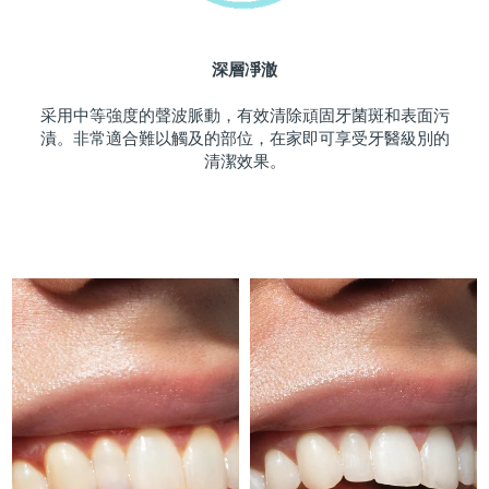
斯洛伐克
預計送達日期
8/8/26
深層凈澈
斯洛維尼亞
預計送達日期
8/8/26
采用中等強度的聲波脈動，有效清除頑固牙菌斑和表面污
南非
預計送達日期
8/16/26
漬。非常適合難以觸及的部位，在家即可享受牙醫級別的
清潔效果。
南韓
預計送達日期
8/10/26
西班牙
預計送達日期
8/8/26
瑞典
預計送達日期
8/8/26
瑞士
預計送達日期
8/8/26
台灣
預計送達日期
8/13/26
泰國
預計送達日期
8/12/26
土耳其
預計送達日期
8/9/26